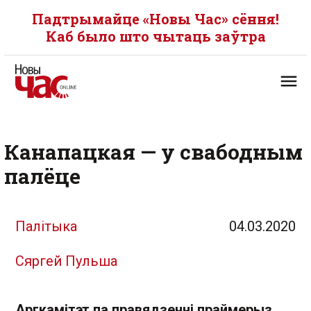
Падтрымайце «Новы Час» сёння!
Каб было што чытаць заўтра
Канапацкая — у свабодным
палёце
Палітыка
04.03.2020
Сяргей Пульша
Аргкамітэт па правядзенні праймерыз