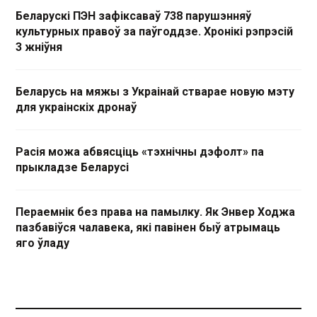
Беларускі ПЭН зафіксаваў 738 парушэнняў
культурных правоў за паўгоддзе. Хронікі рэпрэсій
3 жніўня
Беларусь на мяжы з Украінай стварае новую мэту
для украінскіх дронаў
Расія можа абвясціць «тэхнічны дэфолт» па
прыкладзе Беларусі
Пераемнік без права на памылку. Як Энвер Ходжа
пазбавіўся чалавека, які павінен быў атрымаць
яго ўладу