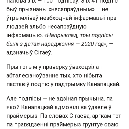
палова з іх — 100 подпісаў. З іх 41 подпіс
быў прызнаны «несапраўдным» — не
ўтрымліваў неабходнай інфармацыі пра
людзей альбо несапраўдную
інфармацыю.
«Напрыклад, тры подпісы
былі з датай нараджэння — 2020 год»,
—
адзначыў Сігаеў.
Пры гэтым у праверку ўваходзіла і
абтэлефаноўванне тых, хто нібыта
паставіў подпіс у падтрымку Канапацкай.
Але подпісы — не адзіная прычына, па
якой Канапацкай адмовілі ва ўдзеле ў
праймерыз. Па словах Сігаева, аргкамітэт
па правядзенні праймерыз грунтуе сваю