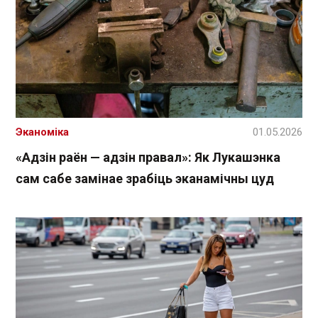
Эканоміка
01.05.2026
«Адзін раён — адзін правал»: Як Лукашэнка
сам сабе замінае зрабіць эканамічны цуд