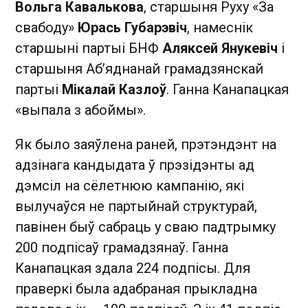
Вольга Кавалькова
, старшыня Руху «За
свабоду»
Юрась Губарэвіч
, намеснік
старшыні партыі БНФ
Аляксей Янукевіч
і
старшыня Аб’яднанай грамадзянскай
партыі
Мікалай Казлоў
. Ганна Канапацкая
«выпала з абоймы».
Як было заяўлена раней, прэтэндэнт на
адзінага кандыдата ў прэзідэнты ад
дэмсіл на сёлетнюю кампанію, які
вылучаўся не партыйнай структурай,
павінен быў сабраць у сваю падтрымку
200 подпісаў грамадзянаў. Ганна
Канапацкая здала 224 подпісы. Для
праверкі была адабраная прыкладна