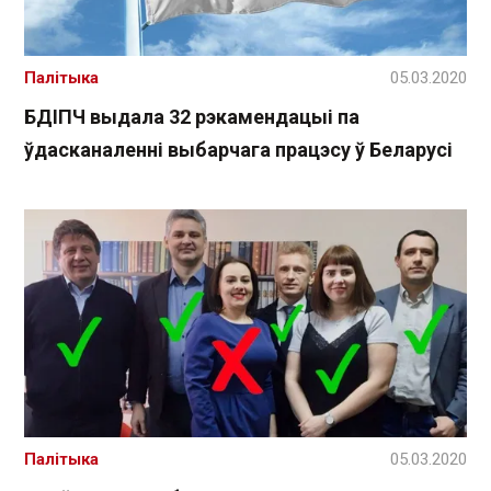
Палітыка
05.03.2020
БДІПЧ выдала 32 рэкамендацыі па
ўдасканаленні выбарчага працэсу ў Беларусі
Палітыка
05.03.2020