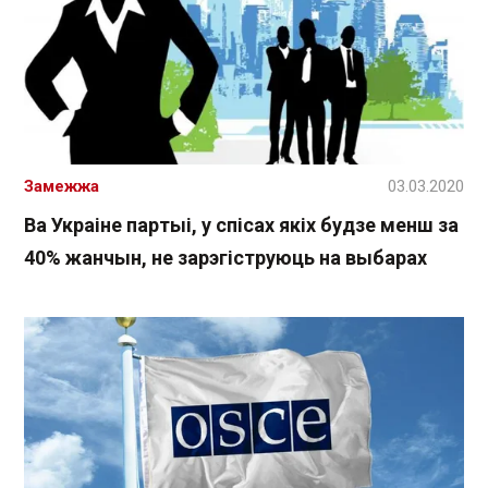
Замежжа
03.03.2020
Ва Украіне партыі, у спісах якіх будзе менш за
40% жанчын, не зарэгіструюць на выбарах