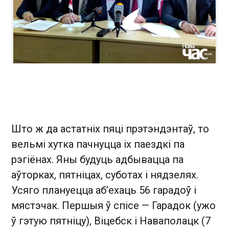
Што ж да астатніх пяці прэтэндэнтаў, то
вельмі хутка пачнуцца іх паездкі па
рэгіёнах. Яны будуць адбывацца па
аўторках, пятніцах, суботах і нядзелях.
Усяго плануецца аб’ехаць 56 гарадоў і
мястэчак. Першыя ў спісе — Гарадок (ужо
ў гэтую пятніцу), Віцебск і Наваполацк (7