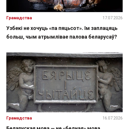
Грамадства
17.07.2026
Узбекі не хочуць «па пяцьсот». Ім заплацяць
больш, чым атрымлівае палова беларусаў?
Грамадства
16.07.2026
Беларуская мова — не «бедная» мова