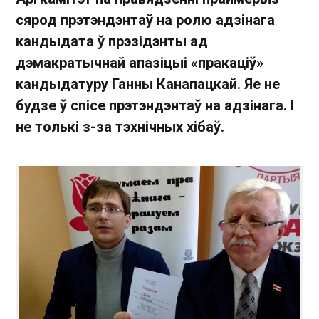
сярод прэтэндэнтаў на ролю адзінага
кандыдата ў прэзідэнты ад
дэмакратычнай апазіцыі «пракаціў»
кандыдатуру Ганны Канапацкай. Яе не
будзе ў спісе прэтэндэнтаў на адзінага. І
не толькі з-за тэхнічных хібаў.