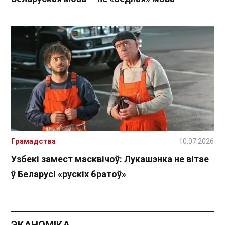
Грамадства
10.07.2026
Узбекі замест масквічоў: Лукашэнка не вітае
ў Беларусі «рускіх братоў»
ЭКАНОМІКА