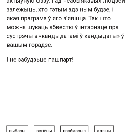
актыўную фазу. І ад неабыякавых людзей
залежыць, хто гэтым адзіным будзе, і
якая праграма ў яго з’явіцца. Так што —
можна шукаць абвесткі ў інтэрнэце пра
сустрэчы з «кандыдатамі ў кандыдаты» ў
вашым горадзе.
І не забудзьце пашпарт!
выбары
рэгіёны
праймэрыз
адзіны