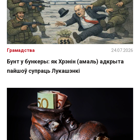
Грамадства
24.07.2026
Бунт у бункеры: як Хрэнін (амаль) адкрыта
пайшоў супраць Лукашэнкі