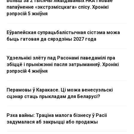
Больш за 2 тысячы ліквідаваных НКА і новае
папаўненне «экстрэмісцкага» спісу. Хронікі
рэпрэсій 5 жніўня
Еўрапейская супрацьбалістычная сістэма можа
быць гатовая да сярэдзіны 2027 года
Удзельнікі злёту пад Расонамі паведамілі пра
збіццё і прыніжэнні пасля затрыманняў. Хронікі
рэпрэсій 4 жніўня
Перамовы ў Каракасе. Ці можа венесуэльскі
сцэнар стаць прыкладам для Беларусі?
Рэха вайны: Траціна малога бізнесу ў Расіі
задумалася аб закрыцці або продажы