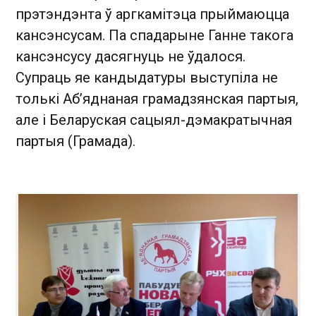
прэтэндэнта ў аргкамітэца прыймаюцца
кансэнсусам. Па спадарыне Ганне такога
кансэнсусу дасягнуць не ўдалося.
Супраць яе кандыдатуры выступіла не
толькі Аб’яднаная грамадзянская партыя,
але і Беларуская сацыял-дэмакратычная
партыя (Грамада).