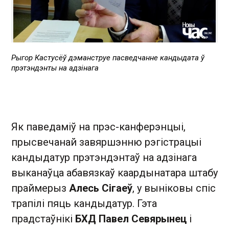
Рыгор Кастусёў дэманструе пасведчанне кандыдата ў
прэтэндэнты на адзінага
Як паведаміў на прэс-канферэнцыі,
прысвечанай завяршэнню рэгістрацыі
кандыдатур прэтэндэнтаў на адзінага
выканаўца абавязкаў каардынатара штабу
праймерыз
Алесь Сігаеў
, у выніковы спіс
трапілі пяць кандыдатур. Гэта
прадстаўнікі
БХД Павел Севярынец
і