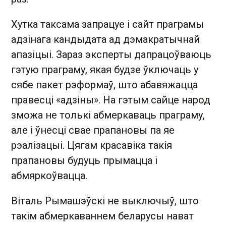
Хутка таксама запрацуе і сайт праграмы
адзінага кандыдата ад дэмакратычнай
апазіцыі. Зараз эксперты дапрацоўваюць
гэтую праграму, якая будзе ўключаць у
сябе пакет рэформаў, што абавяжацца
правесці «адзіны». На гэтым сайце народ
зможа не толькі абмеркаваць праграму,
але і ўнесці свае прапановы па яе
рэалізацыі. Цягам красавіка такія
прапановы будуць прымацца і
абмяркоўвацца.
Віталь Рымашэўскі не выключыў, што
такім абмеркаваннем беларусы нават