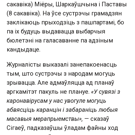
сакавіка) Міёры, Шаркаўшчына і Паставы
(8 сакавіка). На ўсе сустрэчы грамадзян
заклікаюць прыходзіць з пашпартамі, бо
па іх будуць выдавацца выбарчыя
бюлетэні на галасаванне па адзіным
кандыдаце.
Журналісты выказалі занепакоенасць
тым, што сустрэчы з народам могуць
зрывацца. Але адмаўляцца ад планаў
аргкамітэт пакуль не плануе.
«У сувязі з
каронавірусам у нас увогуле могуць
абвясціць каранцін і забараніць любыя
масавыя мерапрыемствы»,
— сказаў
Сігаеў, падказаўшы ўладам файны ход