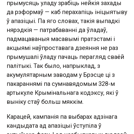
прымусяць уладу зрабіць нейкія захады
да рэформаў — каб перахапіць ініцыятыву
ў апазіцыі. Па яго словах, такія выпадкі
нярэдкія — патрабаванні да ўладаў,
падмацаваныя масавымі пратэстамі і
акцыямі наўпроставага дзеяння не раз
прымушалі ўладу пачаць перагляд сваёй
палітыкі. Так было, напрыклад, з
акумулятарным заводам у Брэсце ці з
пакараннямі па сумнавядомым 328-м
артыкуле Крымінальнага кодэксу, які ў
выніку стаў больш мяккім.
Карацей, кампанія па выбарах адзінага
кандыдата ад апазіцыі ўступіла ў