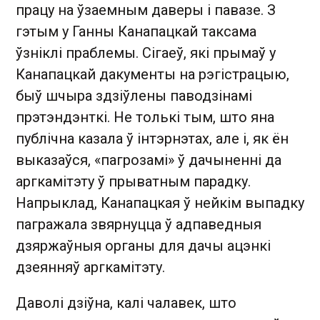
працу на ўзаемным даверы і павазе. З
гэтым у Ганны Канапацкай таксама
ўзніклі праблемы. Сігаеў, які прымаў у
Канапацкай дакументы на рэгістрацыю,
быў шчыра здзіўлены паводзінамі
прэтэндэнткі. Не толькі тым, што яна
публічна казала ў інтэрнэтах, але і, як ён
выказаўся, «пагрозамі» ў дачыненні да
аргкамітэту ў прыватным парадку.
Напрыклад, Канапацкая ў нейкім выпадку
пагражала звярнуцца ў адпаведныя
дзяржаўныя органы для дачы ацэнкі
дзеянняў аргкамітэту.
Даволі дзіўна, калі чалавек, што