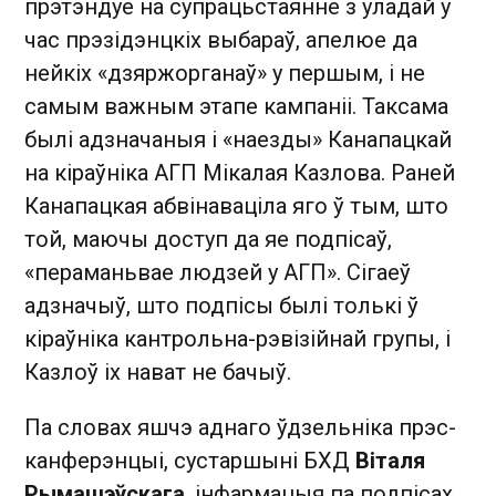
прэтэндуе на супрацьстаянне з уладай у
час прэзідэнцкіх выбараў, апелюе да
нейкіх «дзяржорганаў» у першым, і не
самым важным этапе кампаніі. Таксама
былі адзначаныя і «наезды» Канапацкай
на кіраўніка АГП Мікалая Казлова. Раней
Канапацкая абвінаваціла яго ў тым, што
той, маючы доступ да яе подпісаў,
«пераманьвае людзей у АГП». Сігаеў
адзначыў, што подпісы былі толькі ў
кіраўніка кантрольна-рэвізійнай групы, і
Казлоў іх нават не бачыў.
Па словах яшчэ аднаго ўдзельніка прэс-
канферэнцыі, сустаршыні БХД
Віталя
Рымашэўскага
, інфармацыя па подпісах