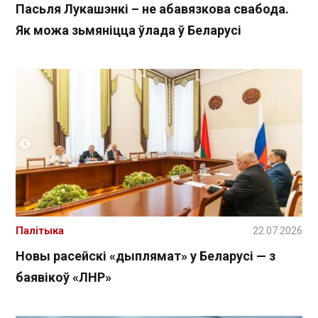
Пасьля Лукашэнкі – не абавязкова свабода.
Як можа зьмяніцца ўлада ў Беларусі
Палітыка
22.07.2026
Новы расейскі «дыплямат» у Беларусі — з
баявікоў «ЛНР»