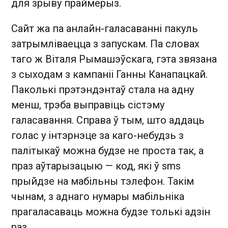
для зрыву праймерыз.
Сайт жа па анлайн-галасаванні пакуль
затрымліваецца з запускам. Па словах
таго ж Віталя Рымашэўскага, гэта звязана
з сыходам з кампаніі Ганны Канапацкай.
Паколькі прэтэндэнтаў стала на адну
менш, трэба выправіць сістэму
галасавання. Справа ў тым, што аддаць
голас у інтэрнэце за каго-небудзь з
палітыкаў можна будзе не проста так, а
праз аўтарызацыю — код, які ў sms
прыйдзе на мабільны тэлефон. Такім
чынам, з аднаго нумары мабільніка
прагаласаваць можна будзе толькі адзін
раз.