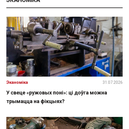
Эканоміка
31.07.2026
У свеце «ружовых поні»: ці доўга можна
трымацца на фікцыях?