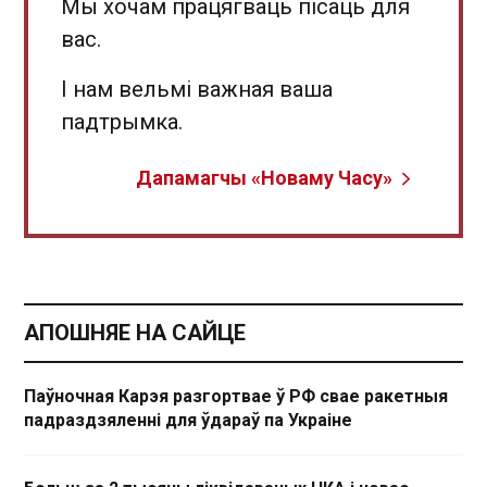
Мы хочам працягваць пісаць для
вас.
І нам вельмі важная ваша
падтрымка.
Дапамагчы «Новаму Часу»
АПОШНЯЕ НА САЙЦЕ
Паўночная Карэя разгортвае ў РФ свае ракетныя
падраздзяленні для ўдараў па Украіне