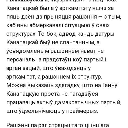
Канапацкай была ў аргкамітэту яшчэ за
пяць дзён да прыняцця рашэння — з тым,
каб яны абмеркавалі сітуацыю ў сваіх
структурах. То-бок, адвод кандыдатуры
Канапацкай быў не спантанным, а
ўсвядомленым рашэннем нават не
персанальна прадстаўнікоў партый і
арганізацый, што ўваходзяць у
аргкамітэт, а рашэннем іх структур.
Можна выказаць здагадку, што на Ганну
Канапацкую проста не пагадзіўся
працаваць актыў дэмакратычных партый,
што ўдзельнічаюць у праймерыз.
Рашэнні па рэгістрацыі таго ці іншага