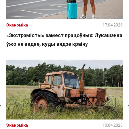
Эканоміка
17.04.2026
«Экстрэмісты» замест працоўных: Лукашэнка
ўжо не ведае, куды вядзе краіну
Спасылка без VPN
Эканоміка
10.04.2026