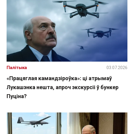
Палітыка
03.07.2026
«Працяглая камандзіроўка»: ці атрымаў
Лукашэнка нешта, апроч экскурсіі ў бункер
Пуціна?