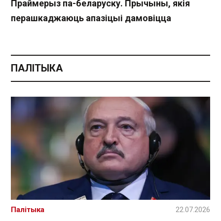
Праймерыз па-беларуску. Прычыны, якія
перашкаджаюць апазіцыі дамовіцца
ПАЛІТЫКА
Палітыка
22.07.2026