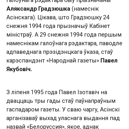
галоўнага рэдактара быў прызначаны
Аляксандр Градзюшка
(намеснік
Асінскага). Цікава, што Градзюшку 24
снежня 1994 года прызначыў Кабінет
міністраў. А 29 снежня 1994 года першым
намеснікам галоўнага рэдактара, паводле
адпаведнага прэзідэнцкага ўказа, стаў
карэспандэнт «Народнай газеты»
Павел
Якубовіч.
З ліпеня 1995 года Павел Ізотавіч на
дваццаць тры гады стаў паўнапраўным
гаспадаром газеты. У сваю чаргу, Асінскі
арганізаваў выхад уласнага выдання пад
назвай «Белоруссия», якое, аднак