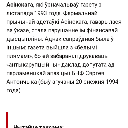
Асінскага
, які ўзначальваў газету з
лістапада 1993 года. Фармальнай
прычынай адстаўкі Асінскага, гаварылася
ва ўказе, стала парушэнне ім фінансавай
дысцыпліны. Аднак сапраўдная была ў
іншым: газета выйшла з «белымі
плямамі», бо ёй забаранілі друкаваць
«антыкарупцыйны» даклад дэпутата ад
парламенцкай апазіцыі БНФ Сяргея
Антончыка (быў агучаны 20 снежня 1994
года).
Чытайце таксама: