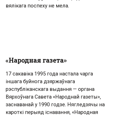
вялікага поспеху не мела.
«Народная газета»
17 сакавіка 1995 года настала чарга
іншага буйнога дзяржаўнага
рэспубліканскага выдання — органа
Вярхоўнага Савета «Народнай газеты»,
заснаванай у 1990 годзе. Нягледзячы на
кароткі перыяд існавання, «Народная