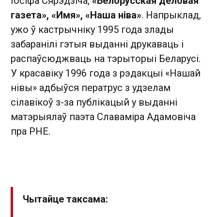
Іосіфа Сярэдзіча,
«Белорусская деловая
газета», «Имя», «Наша ніва»
. Напрыклад,
ужо ў кастрычніку 1995 года злады
забаранілі гэтыя выданні друкаваць і
распаўсюджваць на тэрыторыі Беларусі.
У красавіку 1996 года з рэдакцыі «Нашай
нівы» адбыўся ператрус з удзелам
сілавікоў з-за публікацый у выданні
матэрыялаў паэта Славаміра Адамовіча
пра РНЕ.
Чытайце таксама: