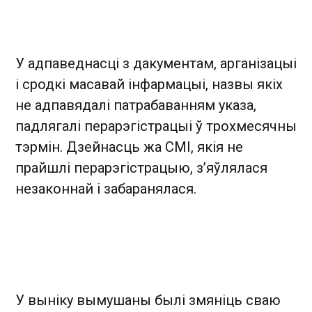
У адпаведнасці з дакументам, арганізацыі
і сродкі масавай інфармацыі, назвы якіх
не адпавядалі патрабаванням указа,
падлягалі перарэгістрацыі ў трохмесячны
тэрмін. Дзейнасць жа СМІ, якія не
прайшлі перарэгістрацыю, з’яўлялася
незаконнай і забаранялася.
У выніку вымушаны былі змяніць сваю