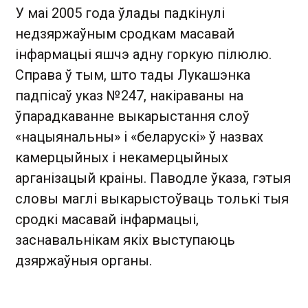
У маі 2005 года ўлады падкінулі
недзяржаўным сродкам масавай
інфармацыі яшчэ адну горкую пілюлю.
Справа ў тым, што тады Лукашэнка
падпісаў указ №247, накіраваны на
ўпарадкаванне выкарыстання слоў
«нацыянальны» і «беларускі» ў назвах
камерцыйных і некамерцыйных
арганізацый краіны. Паводле ўказа, гэтыя
словы маглі выкарыстоўваць толькі тыя
сродкі масавай інфармацыі,
заснавальнікам якіх выступаюць
дзяржаўныя органы.