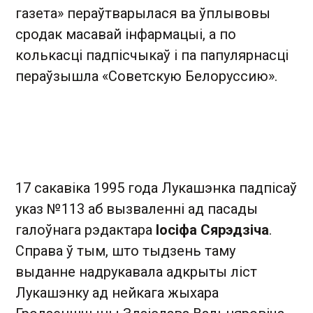
газета» пераўтварылася ва ўплывовы
сродак масавай інфармацыі, а по
колькасці падпісчыкаў і па папулярнасці
пераўзышла «Советскую Белоруссию».
17 сакавіка 1995 года Лукашэнка падпісаў
указ №113 аб вызваленні ад пасады
галоўнага рэдактара
Іосіфа Сярэдзіча
.
Справа ў тым, што тыдзень таму
выданне надрукавала адкрыты ліст
Лукашэнку ад нейкага жыхара