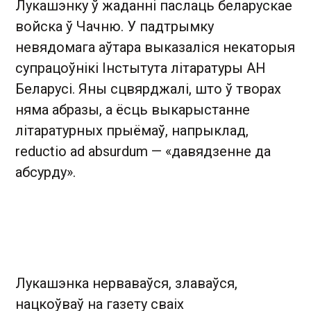
Лукашэнку ў жаданні паслаць беларускае
войска ў Чачню. У падтрымку
невядомага аўтара выказаліся некаторыя
супрацоўнікі Інстытута літаратуры АН
Беларусі. Яны сцвярджалі, што ў творах
няма абразы, а ёсць выкарыстанне
літаратурных прыёмаў, напрыклад,
reductio ad absurdum — «давядзенне да
абсурду».
Лукашэнка нерваваўся, злаваўся,
нацкоўваў на газету сваіх