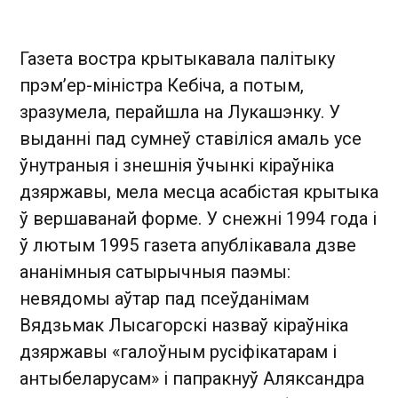
Газета востра крытыкавала палітыку
прэм’ер-міністра Кебіча, а потым,
зразумела, перайшла на Лукашэнку. У
выданні пад сумнеў ставіліся амаль усе
ўнутраныя і знешнія ўчынкі кіраўніка
дзяржавы, мела месца асабістая крытыка
ў вершаванай форме. У снежні 1994 года і
ў лютым 1995 газета апублікавала дзве
ананімныя сатырычныя паэмы:
невядомы аўтар пад псеўданімам
Вядзьмак Лысагорскі назваў кіраўніка
дзяржавы «галоўным русіфікатарам і
антыбеларусам» і папракнуў Аляксандра