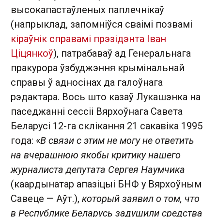
высокапастаўленых паплечнікаў
(напрыклад, запомніўся сваімі позвамі
кіраўнік справамі прэзідэнта Іван
Ціцянкоў
), патрабаваў ад Генеральнага
пракурора ўзбуджэння крымінальнай
справы ў адносінах да галоўнага
рэдактара. Вось што казаў Лукашэнка на
паседжанні сессіі Вярхоўнага Савета
Беларусі 12-га склікання 21 сакавіка 1995
года: «
В связи с этим не могу не ответить
на вчерашнюю якобы критику нашего
журналиста депутата Сергея Наумчика
(каардынатар апазіцыі БНФ у Вярхоўным
Савеце — Аўт.),
который заявил о том, что
в Республике Беларусь задушили средства