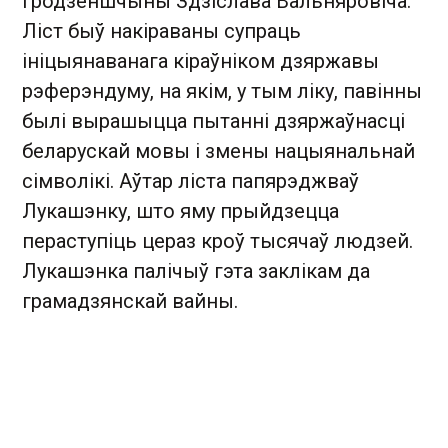
Гродзеншчыны Здзіслава Вальняровіча.
Ліст быў накіраваны супраць
ініцыянаванага кіраўніком дзяржавы
рэферэндуму, на якім, у тым ліку, павінны
былі вырашыцца пытанні дзяржаўнасці
беларускай мовы і змены нацыянальнай
сімволікі. Аўтар ліста папярэджваў
Лукашэнку, што яму прыйдзецца
пераступіць цераз кроў тысячаў людзей.
Лукашэнка палічыў гэта заклікам да
грамадзянскай вайны.