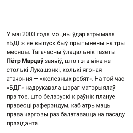
У маі 2003 года моцны ўдар атрымала
«БДГ»: яе выпуск быў прыпынены на тры
месяцы. Тагачасны ўладальнік газеты
Пётр Марцаў
заявіў, што гэта віна не
столькі Лукашэнкі, колькі ягоная
атачэння — «железных ребят». На той час
«БДГ» надрукавала шэраг матэрыялаў
пра тое, што беларускі кіраўнік плануе
правесці рэферэндум, каб атрымаць
права чарговы раз балатавацца на пасаду
прэзідэнта.