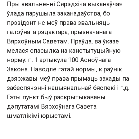
Пры звальненні Сярэдзіча выканаўчая
ўлада парушыла заканадаўства, бо
прэзідэнт не меў права звальняць
галоўнага рэдактара, прызначанага
Вярхоўным Саветам. Праўда, ва ўказе
мелася спасылка на канстытуцыйную
норму: п. 1 артыкула 100 Асноўнага
Закона. Паводле гэтай нормы, кіраўнік
дзяржавы меў права прымаць захады па
забеспячэнні нацыянальнай бяспекі і г.д.
Гэты пункт быў раскрытыкаваны
дэпутатамі Вярхоўнага Савета і
шматлікімі юрыстамі.