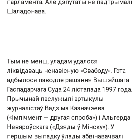
парламента. Але дэпутаты не падтрымалі
Шаладонава.
Тым не менш, уладам удалося
ліквідаваць ненавісную «Свабоду». Гэта
адбылося паводле рашэння Вышэйшага
Гаспадарчага Суда 24 лістапада 1997 года.
Прычынай паслужылі артыкулы
журналістаў Вадзіма Казначэева
(«Імпічмент — другая спроба») і Альгерда
Невяроўскага («Дзяды ў Мінску»). У
першым выпадку ўлады абвінавачвалі