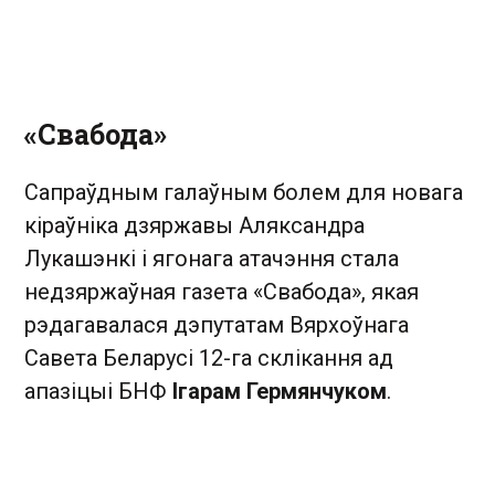
«Свабода»
Сапраўдным галаўным болем для новага
кіраўніка дзяржавы Аляксандра
Лукашэнкі і ягонага атачэння стала
недзяржаўная газета «Свабода», якая
рэдагавалася дэпутатам Вярхоўнага
Савета Беларусі 12-га склікання ад
апазіцыі БНФ
Ігарам Гермянчуком
.