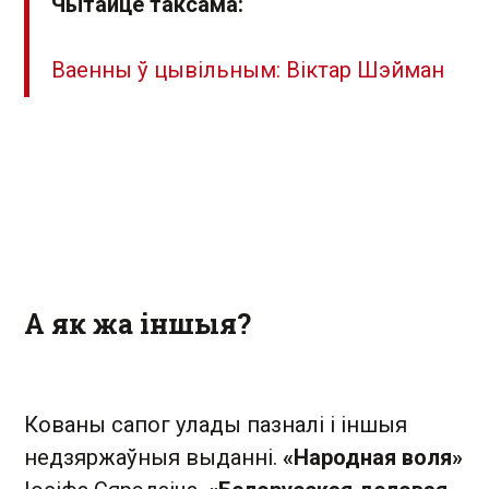
Чытайце таксама:
Ваенны ў цывільным: Віктар Шэйман
А як жа іншыя?
Кованы сапог улады пазналі і іншыя
недзяржаўныя выданні.
«Народная воля»