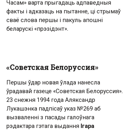
Часам» варта прыгадаць адпаведныя
факты і адказаць на пытанне, ці стрымаў
сваё слова першы і пакуль апошні
беларускі «прэзідэнт».
«Советская Белоруссия»
Першы ўдар новая ўлада нанесла
ўрадавай газеце «Советская Белоруссия».
23 снежня 1994 года Аляксандр
Лукашэнка падпісаў указ №269 аб
вызваленні з пасады галоўнага
рэдактара гэтага выдання
Ігара