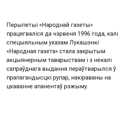
Перыпетыі «Народнай газеты»
працягваліся да чэрвеня 1996 года, калі
спецыяльным указам Лукашэнкі
«Народная газета» стала закрытым
акцыянерным таварыствам і з некалі
сапраўднага выдання пераўтварылся ў
прапагандысцкі рупар, накіраваны на
цкаванне апанентаў рэжыму.