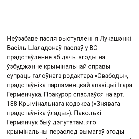
Неўзабаве пасля выступлення Лукашэнкі
Васіль Шаладонаў паслаў у ВС
прадстаўленне аб дачы згоды на
ўзбуджэнне крымінальнай справы
супраць галоўнага рэдактара «Свабоды»,
прадстаўніка парламенцкай апазіцыі Ігара
Герменчука. Пракурор спаслаўся на арт.
188 Крымінальнага кодэкса («Знявага
прадстаўніка ўлады»). Паколькі
Гермянчук быў дэпутатам, яго
крымінальны пераслед вымагаў згоды