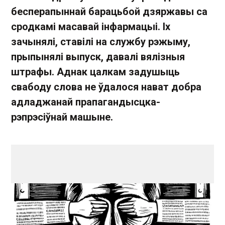
бесперапыннай барацьбой дзяржавы са
сродкамі масавай інфармацыі. Іх
зачынялі, ставілі на службу рэжыму,
прыпынялі выпуск, давалі вялізныя
штрафы. Аднак цалкам задушыць
свабоду слова не ўдалося нават добра
адладжанай прапагандысцка-
рэпрэсіўнай машыне.