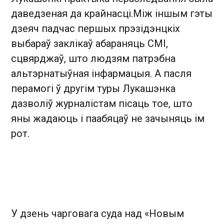
даведзеная да крайнасці.Між іншым гэты
дзеяч падчас першых прэзідэнцкіх
выбараў заклікаў абараняць СМІ,
сцвярджаў, што людзям патрэбна
альтэрнатыўная інфармацыя. А пасля
перамогі ў другім туры Лукашэнка
дазволіў журналістам пісаць тое, што
яны жадаюць і паабяцаў не зачыняць ім
рот.
У дзень чарговага суда над «Новым