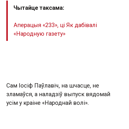
Чытайце таксама:
Аперацыя «233», ці Як дабівалі
«Народную газету»
Сам Іосіф Паўлавіч, на шчасце, не
зламаўся, а наладзіў выпуск вядомай
усім у краіне «Народнай волі».