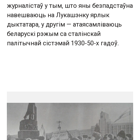
журналістаў у тым, што яны безпадстаўна
навешваюць на Лукашэнку ярлык
дыктатара, у другім — атаясамліваюць
беларускі рэжым са сталінскай
палітычнай сістэмай 1930-50-х гадоў.