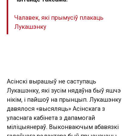
Чалавек, які прымусіў плакаць
Лукашэнку
Асінскі вырашыў не саступаць
Лукашэнку, які зусім нядаўна быў яшчэ
нікім, і пайшоў на прынцып. Лукашэнку
давялося «высяляць» Асінскага з
уласнага кабінета з дапамогай
міліцыянераў. Выконваючым абавязкі