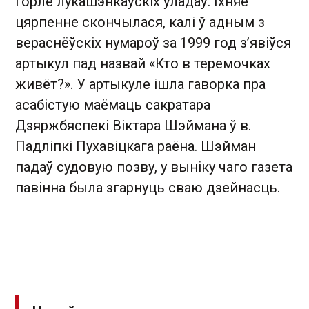
горле лукашэнкаўскіх уладаў. Іхняе
цярпенне скончылася, калі ў адным з
вераснёўскіх нумароў за 1999 год з’явіўся
артыкул пад назвай «Кто в теремочках
живёт?». У артыкуле ішла гаворка пра
асабістую маёмаць сакратара
Дзяржбяспекі Віктара Шэймана ў в.
Падліпкі Пухавіцкага раёна. Шэйман
падаў судовую позву, у выніку чаго газета
павінна была згарнуць сваю дзейнасць.