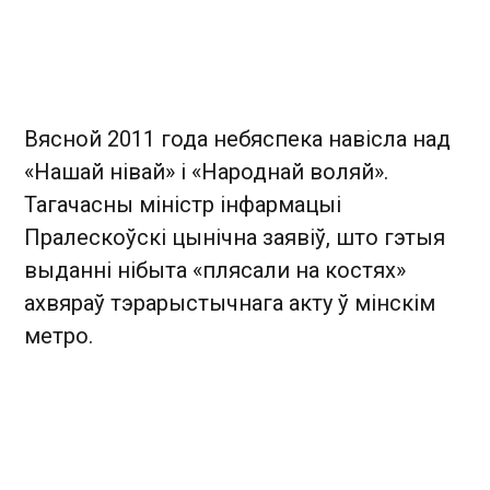
Вясной 2011 года небяспека навісла над
«Нашай нівай» і «Народнай воляй».
Тагачасны міністр інфармацыі
Пралескоўскі цынічна заявіў, што гэтыя
выданні нібыта «плясали на костях»
ахвяраў тэрарыстычнага акту ў мінскім
метро.