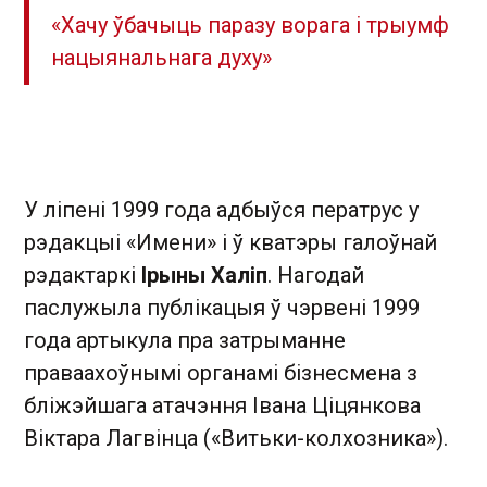
«Хачу ўбачыць паразу ворага і трыумф
нацыянальнага духу»
У ліпені 1999 года адбыўся ператрус у
рэдакцыі «Имени» і ў кватэры галоўнай
рэдактаркі
Ірыны Халіп
. Нагодай
паслужыла публікацыя ў чэрвені 1999
года артыкула пра затрыманне
праваахоўнымі органамі бізнесмена з
бліжэйшага атачэння Івана Ціцянкова
Віктара Лагвінца («Витьки-колхозника»).