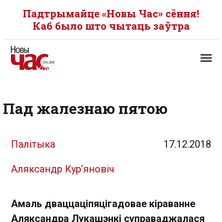
Падтрымайце «Новы Час» сёння!
Каб было што чытаць заўтра
Пад жалезнаю пятою
Палітыка
17.12.2018
Аляксандр Кур’яновіч
Амаль дваццаціпяцігадовае кіраванне
Аляксандра Лукашэнкі суправаджалася