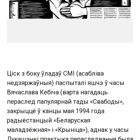
Ціск з боку ўладаў СМІ (асабліва
недзяржаўныя) паспыталі яшчэ ў часы
Вячаслава Кебіча (варта нагадаць
пераслед папулярнай тады «Свабоды»,
закрыццё ў канцы мая 1994 года
радыёстанцый «Беларуская
маладзёжная» і «Крыніца»), аднак у часы
Лукашэнкі практыка пераследвання была