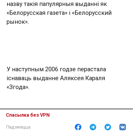
назву такія папулярныя выданні як
«Белорусская газета» і «Белорусский
рынок».
У наступным 2006 годзе перастала
існаваць выданне Аляксея Караля
«Згода».
Спасылка без VPN