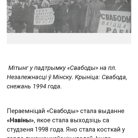
Мітынг у падтрымку «Свабоды» на пл.
Незалежнасці ў Мінску. Крыніца: Свабода,
снежань 1994 года.
Пераемніцай «Свабоды» стала выданне
«Навіны»
, якое стала выходзіць са
студзеня 1998 года. Яно стала косткай у