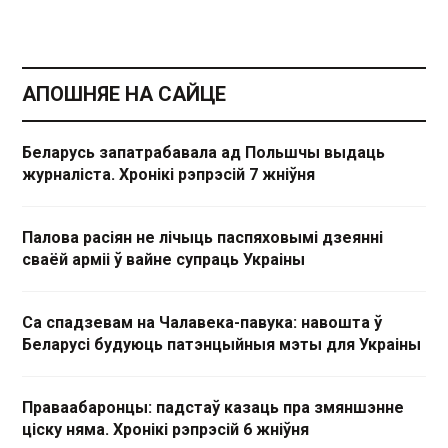
АПОШНЯЕ НА САЙЦЕ
Беларусь запатрабавала ад Польшчы выдаць
журналіста. Хронікі рэпрэсій 7 жніўня
Палова расіян не лічыць паспяховымі дзеянні
сваёй арміі ў вайне супраць Украіны
Са спадзевам на Чалавека-павука: навошта ў
Беларусі будуюць патэнцыйныя мэты для Украіны
Праваабаронцы: падстаў казаць пра змяншэнне
ціску няма. Хронікі рэпрэсій 6 жніўня