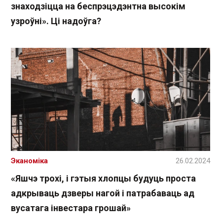
знаходзіцца на беспрэцэдэнтна высокім
узроўні». Ці надоўга?
Эканоміка
26.02.2024
«Яшчэ трохі, і гэтыя хлопцы будуць проста
адкрываць дзверы нагой і патрабаваць ад
вусатага інвестара грошай»