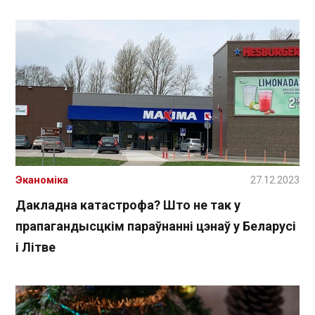
Эканоміка
27.12.2023
Дакладна катастрофа? Што не так у
прапагандысцкім параўнанні цэнаў у Беларусі
і Літве