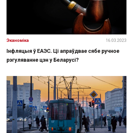
Эканоміка
16.03.2023
Інфляцыя ў ЕАЭС. Ці апраўдвае сябе ручное
рэгуляванне цэн у Беларусі?