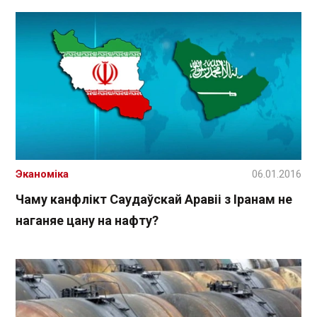
Эканоміка
06.01.2016
Чаму канфлікт Саудаўскай Аравіі з Іранам не
наганяе цану на нафту?