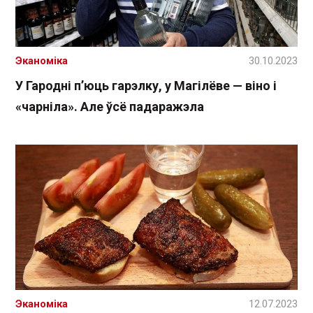
Эканоміка
30.10.2023
У Гародні п’юць гарэлку, у Магілёве — віно і
«чарніла». Але ўсё падаражэла
Эканоміка
12.07.2023