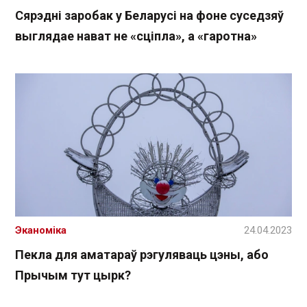
Сярэдні заробак у Беларусі на фоне суседзяў
выглядае нават не «сціпла», а «гаротна»
Эканоміка
24.04.2023
Пекла для аматараў рэгуляваць цэны, або
Прычым тут цырк?