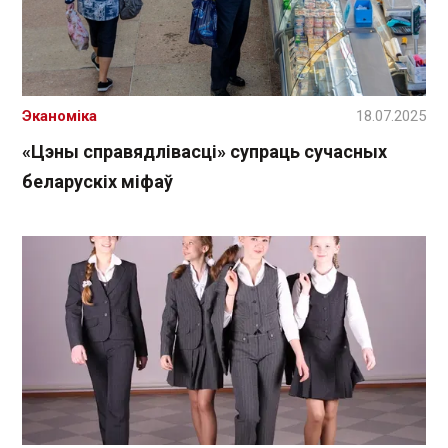
Эканоміка
18.07.2025
«Цэны справядлівасці» супраць сучасных
беларускіх міфаў