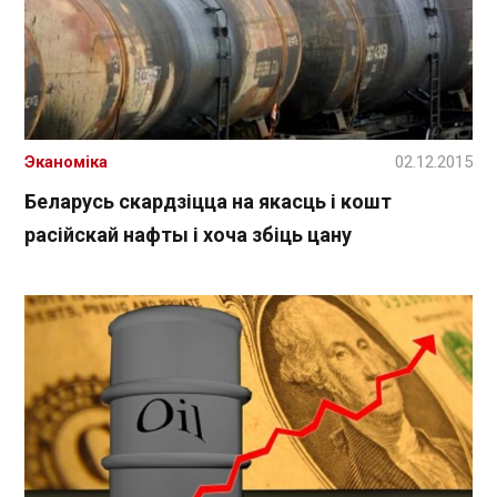
Эканоміка
02.12.2015
Беларусь скардзіцца на якасць і кошт
расійскай нафты і хоча збіць цану