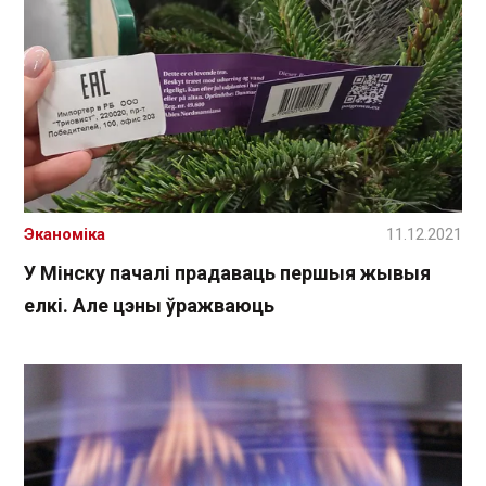
Эканоміка
11.12.2021
У Мінску пачалі прадаваць першыя жывыя
елкі. Але цэны ўражваюць