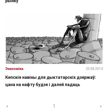
рынку
Эканоміка
20.08.2014
Кепскія навіны для дыктатарскіх дзяржаў:
цана на нафту будзе і далей падаць
1
‹
›