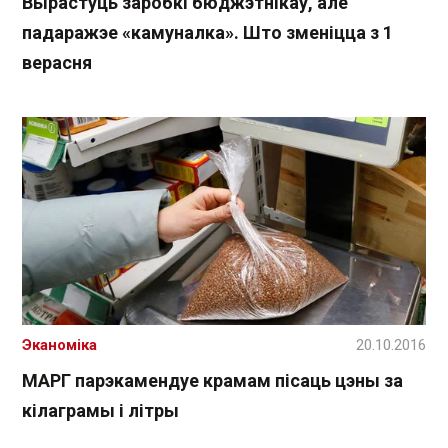
Вырастуць заробкі бюджэтнікаў, але
падаражэе «камуналка». Што зменіцца з 1
верасня
Эканоміка
20.10.2016
МАРГ парэкамендуе крамам пісаць цэны за
кілаграмы і літры