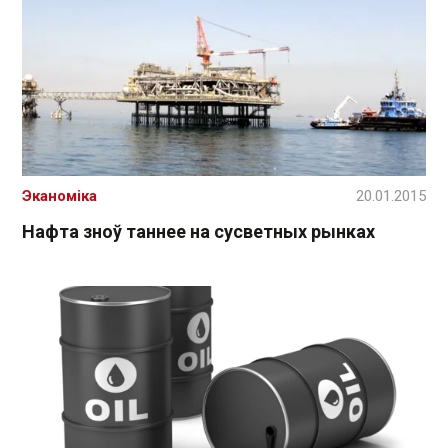
Эканоміка
20.01.2015
Нафта зноў таннее на сусветных рынках