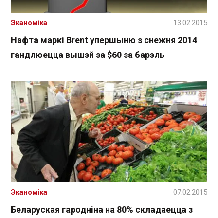
Эканоміка
13.02.2015
Нафта маркі Brent упершыню з снежня 2014
гандлюецца вышэй за $60 за барэль
Эканоміка
07.02.2015
Беларуская гародніна на 80% складаецца з