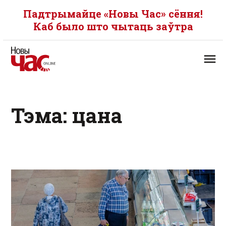
Падтрымайце «Новы Час» сёння!
Каб было што чытаць заўтра
Тэма: цана