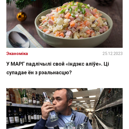
Эканоміка
25.12.2023
У МАРГ падлічылі свой «індэкс аліўе». Ці
супадае ён з рэальнасцю?