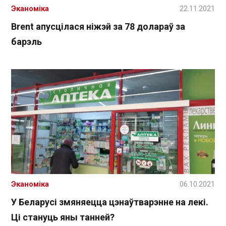
Эканоміка
22.11.2021
Brent апусцілася ніжэй за 78 долараў за
барэль
Эканоміка
06.10.2021
У Беларусі змяняецца цэнаўтварэнне на лекі.
Ці стануць яны танней?