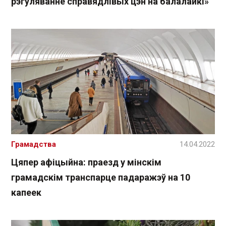
рэгуляванне справядлівых цэн на балалайкі»
Грамадства
14.04.2022
Цяпер афіцыйна: праезд у мінскім
грамадскім транспарце падаражэў на 10
капеек