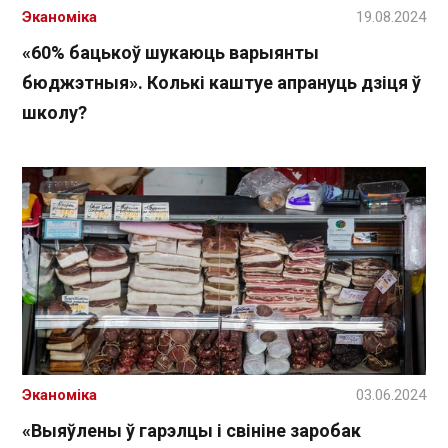
Эканоміка
19.08.2024
«60% бацькоў шукаюць варыянты
бюджэтныя». Колькі каштуе апрануць дзіця ў
школу?
Эканоміка
03.06.2024
«Выяўлены ў гарэлцы і свініне заробак