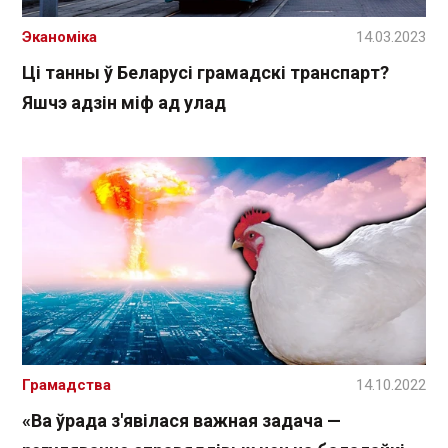
Эканоміка
14.03.2023
Ці танны ў Беларусі грамадскі транспарт?
Яшчэ адзін міф ад улад
Грамадства
14.10.2022
«Ва ўрада з'явілася важная задача —