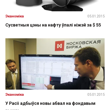
Эканоміка
05.01.2015
Сусветныя цэны на нафту ўпалі ніжэй за $ 55
Эканоміка
05.01.2015
У Расіі адбыўся новы абвал на фондавым