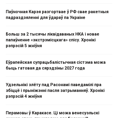
Паўночная Карэя разгортвае ў РФ свае ракетныя
падраздзяленні для ўдараў па Украіне
Больш за 2 тысячы ліквідаваных НКА і новае
папаўненне «экстрэмісцкага» спісу. Хронікі
рэпрэсій 5 жніўня
Еўрапейская супрацьбалістычная сістэма можа
быць гатовая да сярэдзіны 2027 года
Удзельнікі злёту пад Расонамі паведамілі пра
збіццё і прыніжэнні пасля затрыманняў. Хронікі
рэпрэсій 4 жніўня
Перамовы ў Каракасе. Ці можа венесуэльскі