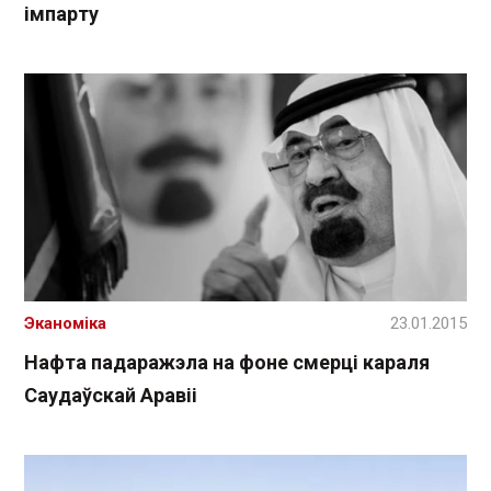
імпарту
Эканоміка
23.01.2015
Нафта падаражэла на фоне смерці караля
Саудаўскай Аравіі