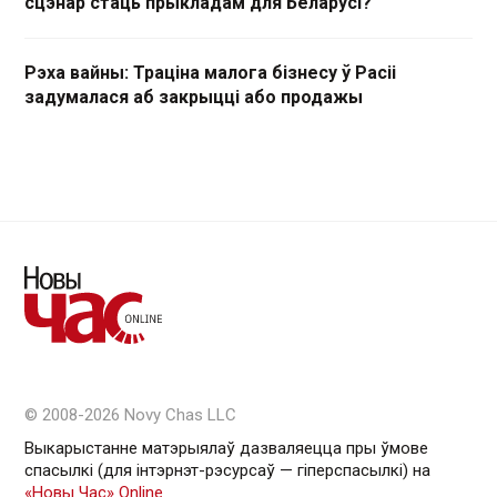
сцэнар стаць прыкладам для Беларусі?
Рэха вайны: Траціна малога бізнесу ў Расіі
задумалася аб закрыцці або продажы
© 2008-2026 Novy Chas LLC
Выкарыстанне матэрыялаў дазваляецца пры ўмове
спасылкі (для інтэрнэт-рэсурсаў — гiперспасылкi) на
«Новы Час» Online