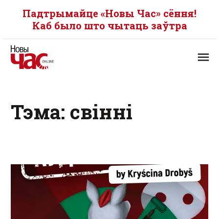
Падтрымайце «Новы Час» сёння!
Каб было што чытаць заўтра
Тэма: свінні