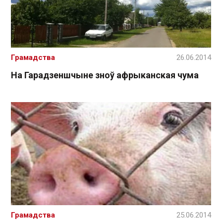
Грамадства
26.06.2014
На Гарадзеншчыне зноў афрыканская чума
Грамадства
25.06.2014