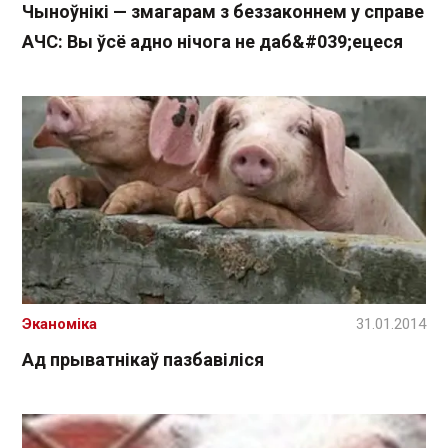
Чыноўнікі — змагарам з беззаконнем у справе
АЧС: Вы ўсё адно нічога не даб&#039;ецеся
Эканоміка
31.01.2014
Ад прыватнікаў пазбавіліся