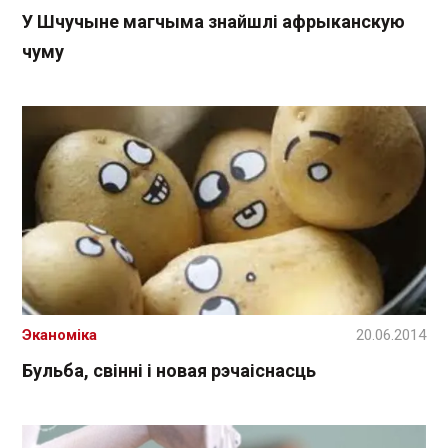
У Шчучыне магчыма знайшлі афрыканскую
чуму
Эканоміка
20.06.2014
Бульба, свінні і новая рэчаіснасць