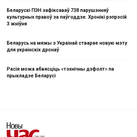
Беларускі ПЭН зафіксаваў 738 парушэнняў
культурных правоў за паўгоддзе. Хронікі рэпрэсій
3 жніўня
Беларусь на мяжы з Украінай стварае новую мэту
для украінскіх дронаў
Расія можа абвясціць «тэхнічны дэфолт» па
прыкладзе Беларусі