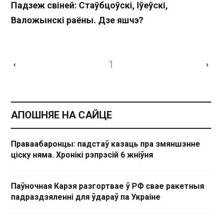
Падзеж свіней: Стаўбцоўскі, Іўеўскі,
Валожынскі раёны. Дзе яшчэ?
1
‹
›
АПОШНЯЕ НА САЙЦЕ
Праваабаронцы: падстаў казаць пра змяншэнне
ціску няма. Хронікі рэпрэсій 6 жніўня
Паўночная Карэя разгортвае ў РФ свае ракетныя
падраздзяленні для ўдараў па Украіне