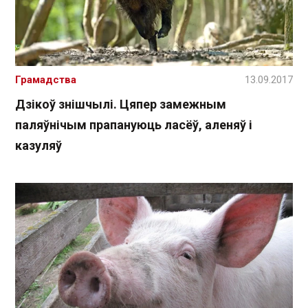
Грамадства
13.09.2017
Дзікоў знішчылі. Цяпер замежным
паляўнічым прапануюць ласёў, аленяў і
казуляў