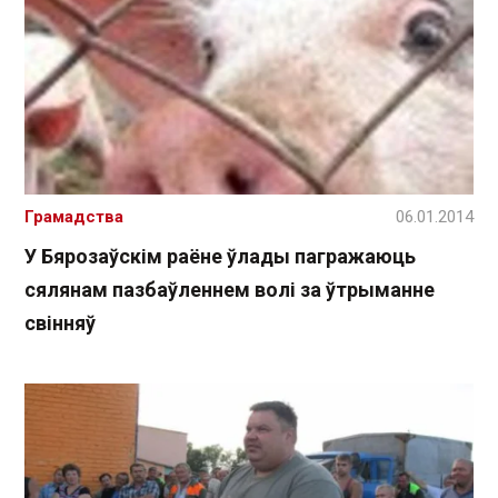
Грамадства
06.01.2014
У Бярозаўскім раёне ўлады пагражаюць
сялянам пазбаўленнем волі за ўтрыманне
свінняў