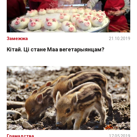
Замежжа
21.10.2019
Кітай. Ці стане Маа вегетарыянцам?
Грамадства
17.05.2019