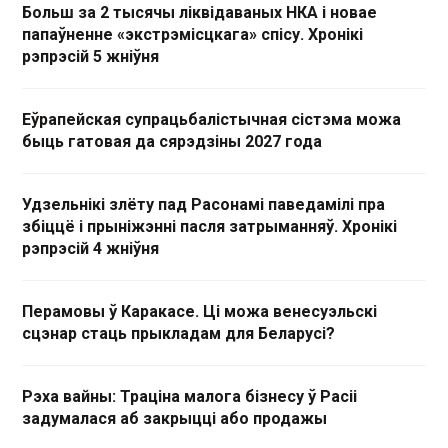
Больш за 2 тысячы ліквідаваных НКА і новае
папаўненне «экстрэмісцкага» спісу. Хронікі
рэпрэсій 5 жніўня
Еўрапейская супрацьбалістычная сістэма можа
быць гатовая да сярэдзіны 2027 года
Удзельнікі злёту пад Расонамі паведамілі пра
збіццё і прыніжэнні пасля затрыманняў. Хронікі
рэпрэсій 4 жніўня
Перамовы ў Каракасе. Ці можа венесуэльскі
сцэнар стаць прыкладам для Беларусі?
Рэха вайны: Траціна малога бізнесу ў Расіі
задумалася аб закрыцці або продажы