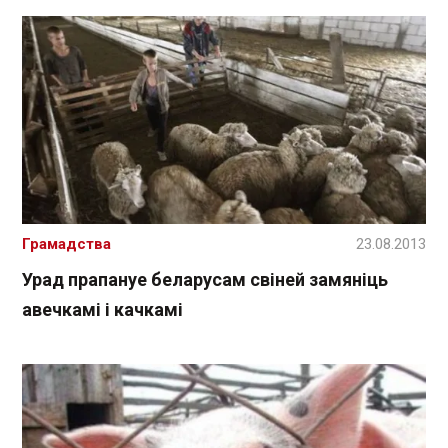
Грамадства
23.08.2013
Урад прапануе беларусам свіней замяніць
авечкамі і качкамі