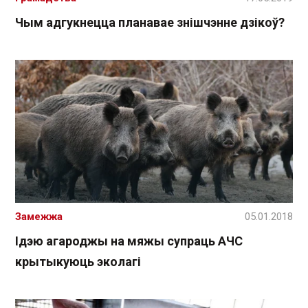
Чым адгукнецца планавае знішчэнне дзікоў?
Замежжа
05.01.2018
Ідэю агароджы на мяжы cупраць АЧС
крытыкуюць эколагі