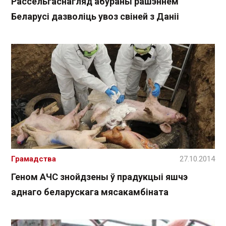
Рассельгаснагляд абураны рашэннем
Беларусі дазволіць увоз свіней з Даніі
Грамадства
27.10.2014
Геном АЧС знойдзены ў прадукцыі яшчэ
аднаго беларускага мясакамбіната