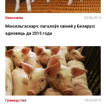
Эканоміка
03.06.2014
Мінсельгасхарч: пагалоўе свіней у Беларусі
адновяць да 2015 года
Грамадства
14.04.2014