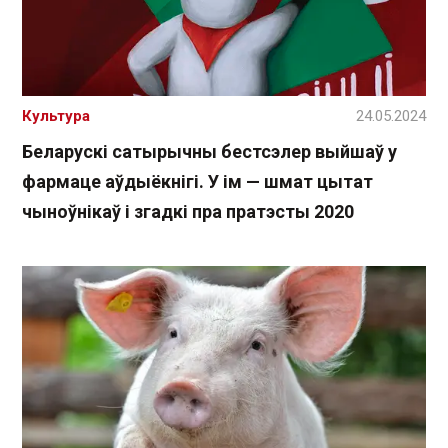
Культура
24.05.2024
Беларускі сатырычны бестсэлер выйшаў у
фармаце аўдыёкнігі. У ім — шмат цытат
чыноўнікаў і згадкі пра пратэсты 2020