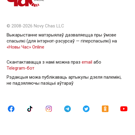
© 2008-2026 Novy Chas LLC
Выкарыстанне матэрыялаў дазваляецца пры ўмове
спасылкі (для інтэрнэт-рэсурсаў — гiперспасылкi) на
«Новы Час» Online
Скантактавацца з намі можна праз
email
або
Telegram-бот
Рэдакцыя можа публікаваць артыкулы дзеля палемікі,
не падзяляючы пазіцыі аўтараў