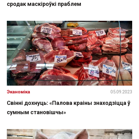
сродак маскіроўкі праблем
Эканоміка
05.09.2023
Свінні дохнуць: «Палова краіны знаходзіцца ў
сумным становішчы»