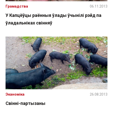
Грамадства
06.11.2013
У Капцёўцы раённыя ўлады ўчынілі рэйд па
ўладальніках свінняў
Эканоміка
26.08.2013
Свінні-партызаны