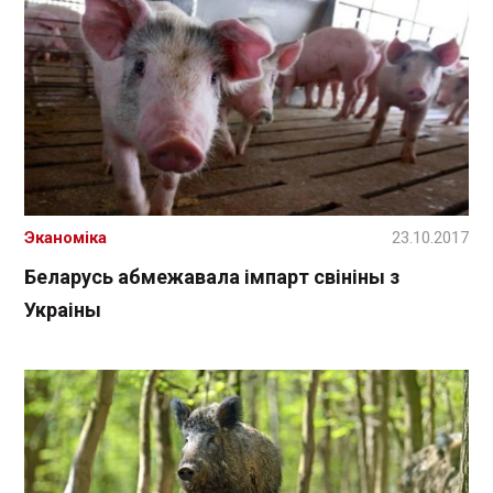
Эканоміка
23.10.2017
Беларусь абмежавала імпарт свініны з
Украіны