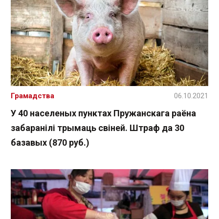
Грамадства
06.10.2021
У 40 населеных пунктах Пружанскага раёна
забаранілі трымаць свіней. Штраф да 30
базавых (870 руб.)