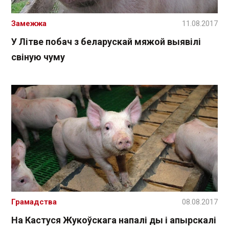
Замежжа
11.08.2017
У Літве побач з беларускай мяжой выявілі
свіную чуму
Грамадства
08.08.2017
На Кастуся Жукоўскага напалі ды і апырскалі