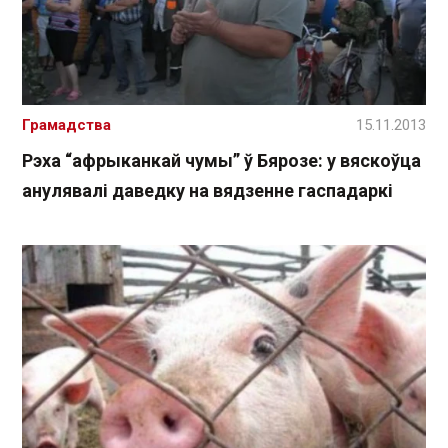
Грамадства
15.11.2013
Рэха “афрыканкай чумы” ў Бярозе: у вяскоўца
анулявалі даведку на вядзенне гаспадаркі