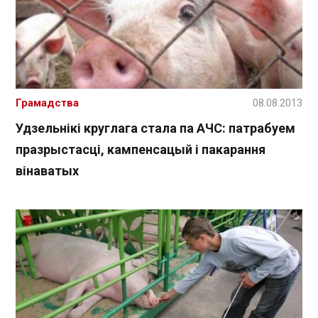
Грамадства
08.08.2013
Удзельнікі круглага стала па АЧС: патрабуем
празрыстасці, кампенсацый і пакарання
вінаватых