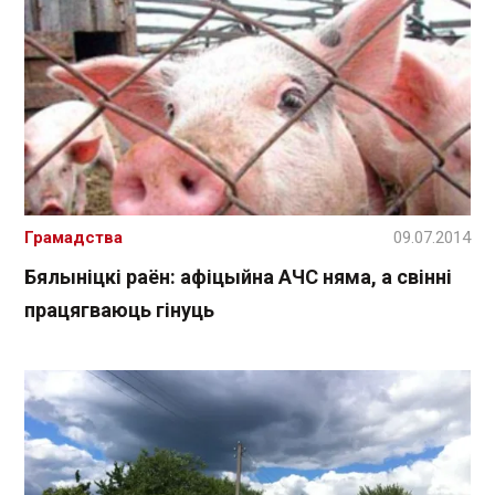
Грамадства
09.07.2014
Бялыніцкі раён: афіцыйна АЧС няма, а свінні
працягваюць гінуць