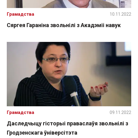
Грамадства
10.11.2022
Сяргея Гараніна звольнілі з Акадэміі навук
Грамадства
09.11.2022
Даследчыцу гісторыі праваслаўя звольнілі з
Гродзенскага ўніверсітэта