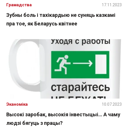
Грамадства
17.11.2023
Зубны боль і тахікардыю не суняць казкамі
пра тое, як Беларусь квітнее
Эканоміка
10.07.2023
Высокі заробак, высокія інвестыцыі… А чаму
людзі бягуць з працы?