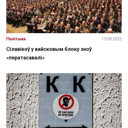
Палітыка
15.08.2022
Сілавікоў у вайсковым блоку зноў
«ператасавалі»