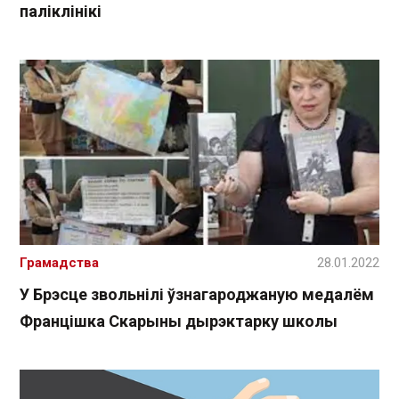
паліклінікі
Грамадства
28.01.2022
У Брэсце звольнілі ўзнагароджаную медалём
Францішка Скарыны дырэктарку школы