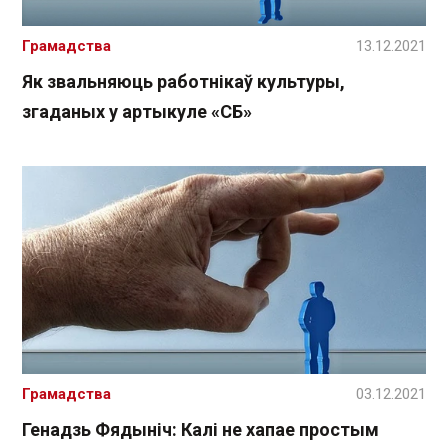
Грамадства
13.12.2021
Як звальняюць работнікаў культуры,
згаданых у артыкуле «СБ»
Грамадства
03.12.2021
Генадзь Фядыніч: Калі не хапае простым