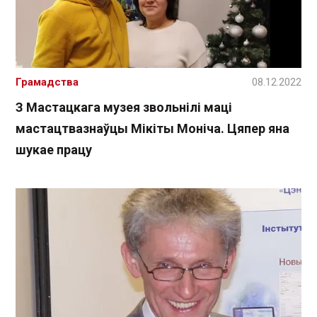
Грамадства
08.12.2022
З Мастацкага музея звольнілі маці
мастацтвазнаўцы Мікіты Моніча. Цяпер яна
шукае працу