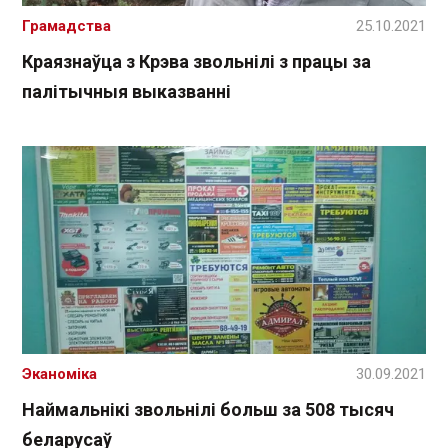
Грамадства
25.10.2021
Краязнаўца з Крэва звольнілі з працы за
палітычныя выказванні
Эканоміка
30.09.2021
Наймальнікі звольнілі больш за 508 тысяч
беларусаў