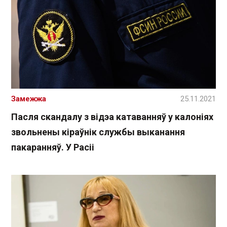
Замежжа
25.11.2021
Пасля скандалу з відэа катаванняў у калоніях
звольнены кіраўнік службы выканання
пакаранняў. У Расіі