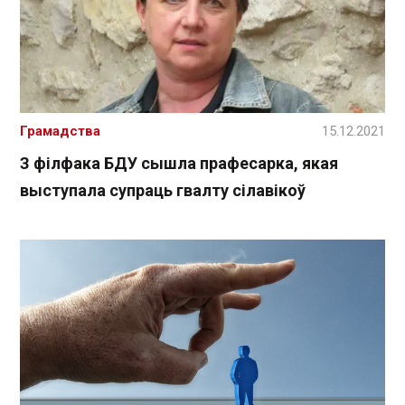
Грамадства
15.12.2021
З філфака БДУ сышла прафесарка, якая
выступала супраць гвалту сілавікоў