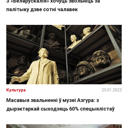
З «Беларускалія» хочуць звольніць за
палітыку дзве сотні чалавек
Культура
25.01.2023
Масавыя звальненні ў музеі Азгура: з
дырэктаркай сыходзяць 60% спецыялістаў