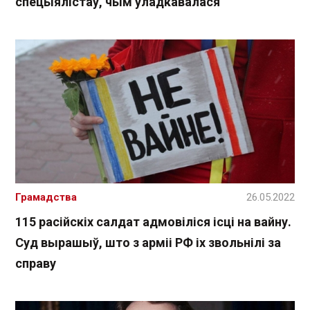
спецыялістаў, чым уладкавалася
Грамадства
26.05.2022
115 расійскіх салдат адмовіліся ісці на вайну.
Суд вырашыў, што з арміі РФ іх звольнілі за
справу