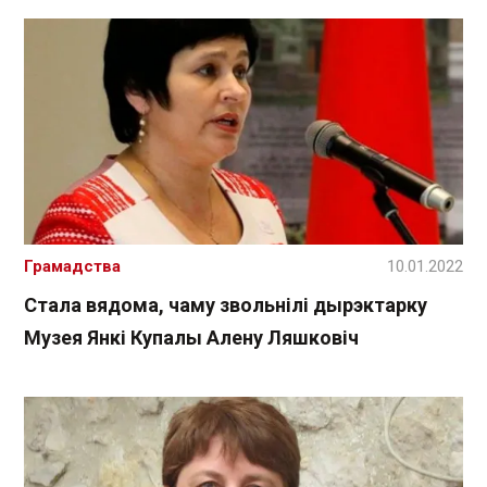
Грамадства
10.01.2022
Стала вядома, чаму звольнілі дырэктарку
Музея Янкі Купалы Алену Ляшковіч