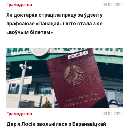
Грамадства
04.02.2022
Як доктарка страціла працу за ўдзел у
прафсаюзе «Панацэя» і што стала з яе
«воўчым білетам»
Грамадства
03.02.2022
Дар'я Лосік звольнілася з Баранавіцкай