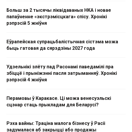
Больш за 2 тысячы ліквідаваных НКА і новае
папаўненне «экстрэмісцкага» спісу. Хронікі
рэпрэсій 5 жніўня
Еўрапейская супрацьбалістычная сістэма можа
быць гатовая да сярэдзіны 2027 года
Удзельнікі злёту пад Расонамі паведамілі пра
збіццё і прыніжэнні пасля затрыманняў. Хронікі
рэпрэсій 4 жніўня
Перамовы ў Каракасе. Ці можа венесуэльскі
сцэнар стаць прыкладам для Беларусі?
Рэха вайны: Траціна малога бізнесу ў Расіі
задумалася аб закрыцці або продажы