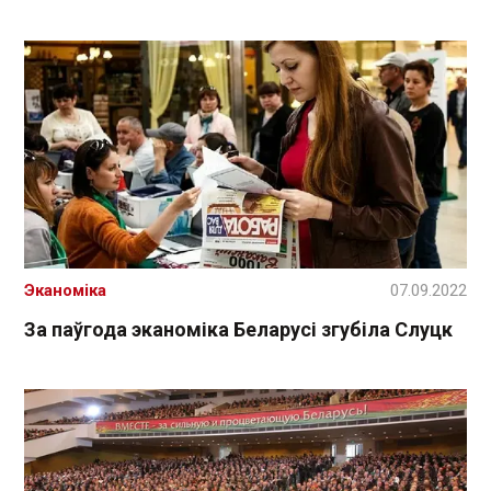
Эканоміка
07.09.2022
За паўгода эканоміка Беларусі згубіла Слуцк