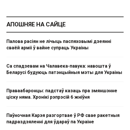
АПОШНЯЕ НА САЙЦЕ
Палова расіян не лічыць паспяховымі дзеянні
сваёй арміі ў вайне супраць Украіны
Са спадзевам на Чалавека-павука: навошта ў
Беларусі будуюць патэнцыйныя мэты для Украіны
Праваабаронцы: падстаў казаць пра змяншэнне
ціску няма. Хронікі рэпрэсій 6 жніўня
Паўночная Карэя разгортвае ў РФ свае ракетныя
падраздзяленні для ўдараў па Украіне