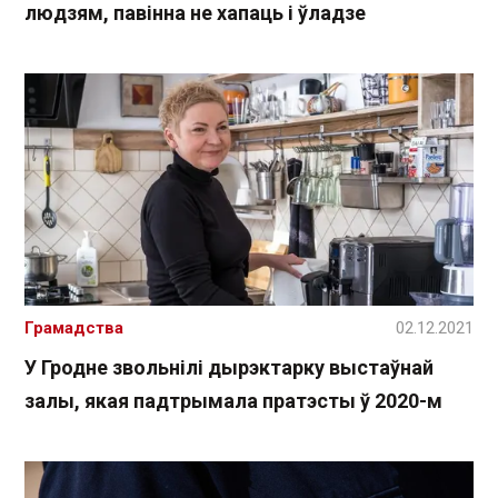
людзям, павінна не хапаць і ўладзе
Грамадства
02.12.2021
У Гродне звольнілі дырэктарку выстаўнай
залы, якая падтрымала пратэсты ў 2020-м