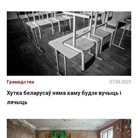
Грамадства
07.06.2023
Хутка беларусаў няма каму будзе вучыць і
лячыць