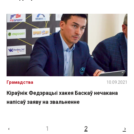
Грамадства
10.09.2021
Кіраўнік Федэрацыі хакея Баскаў нечакана
напісаў заяву на звальненне
1
2
›
‹