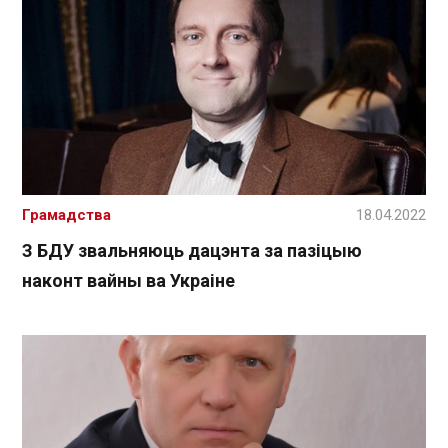
Грамадства
18.04.2022
З БДУ звальняюць дацэнта за пазіцыю
наконт вайны ва Украіне