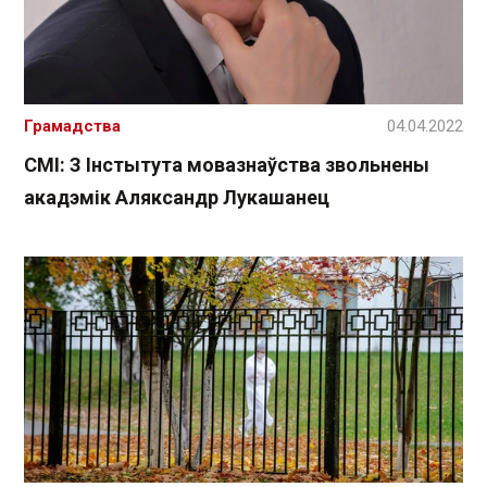
Грамадства
04.04.2022
СМІ: З Інстытута мовазнаўства звольнены
акадэмік Аляксандр Лукашанец