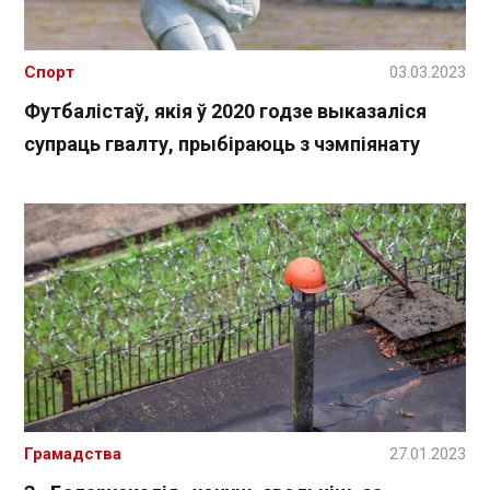
Спорт
03.03.2023
Футбалістаў, якія ў 2020 годзе выказаліся
супраць гвалту, прыбіраюць з чэмпіянату
Грамадства
27.01.2023