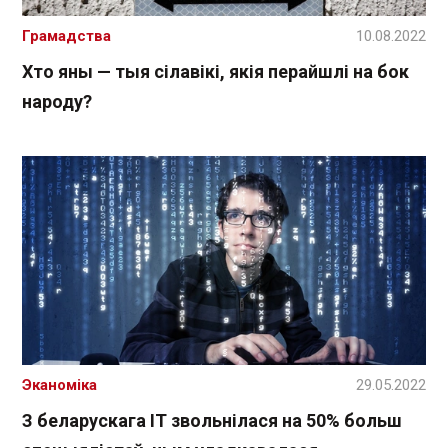
Грамадства
10.08.2022
Хто яны — тыя сілавікі, якія перайшлі на бок
народу?
Эканоміка
29.05.2022
З беларускага ІТ звольнілася на 50% больш