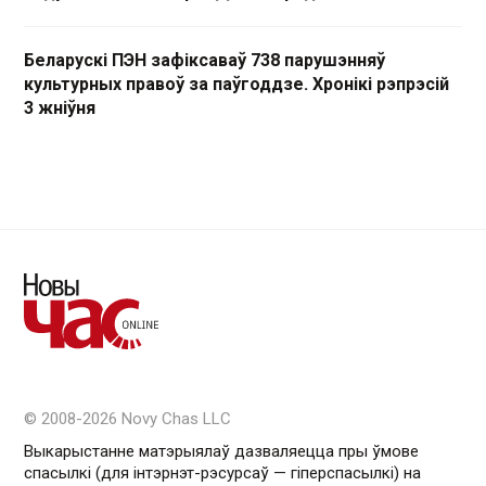
Беларускі ПЭН зафіксаваў 738 парушэнняў
культурных правоў за паўгоддзе. Хронікі рэпрэсій
3 жніўня
© 2008-2026 Novy Chas LLC
Выкарыстанне матэрыялаў дазваляецца пры ўмове
спасылкі (для інтэрнэт-рэсурсаў — гiперспасылкi) на