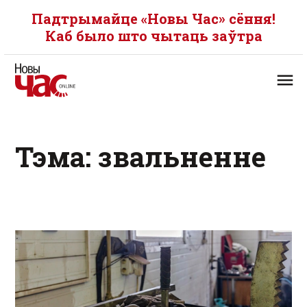
Падтрымайце «Новы Час» сёння!
Каб было што чытаць заўтра
Тэма: звальненне