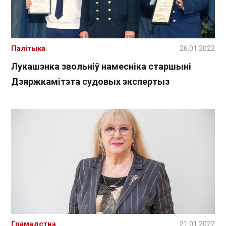
Палітыка
26.01.2022
Лукашэнка звольніў намесніка старшыні
Дзяржкамітэта судовых экспертыз
Грамадства
21.01.2022