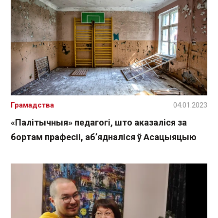
Грамадства
04.01.2023
«Палітычныя» педагогі, што аказаліся за
бортам прафесіі, аб’ядналіся ў Асацыяцыю