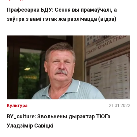
Прафесарка БДУ: Сёння вы прамаўчалі, а
заўтра з вамі гэтак жа разлічацца (відэа)
Культура
21.01.2022
BY_culture: Звольнены дырэктар ТЮГа
Уладзімір Савіцкі