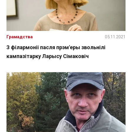
Грамадства
05.11.2021
З філармоніі пасля прэм'еры звольнілі
кампазітарку Ларысу Сімаковіч