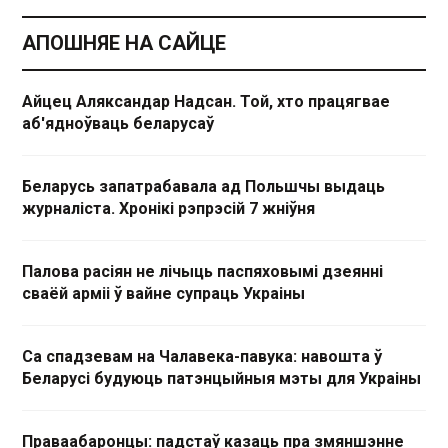
АПОШНЯЕ НА САЙЦЕ
Айцец Аляксандар Надсан. Той, хто працягвае
аб'ядноўваць беларусаў
Беларусь запатрабавала ад Польшчы выдаць
журналіста. Хронікі рэпрэсій 7 жніўня
Палова расіян не лічыць паспяховымі дзеянні
сваёй арміі ў вайне супраць Украіны
Са спадзевам на Чалавека-павука: навошта ў
Беларусі будуюць патэнцыйныя мэты для Украіны
Праваабаронцы: падстаў казаць пра змяншэнне