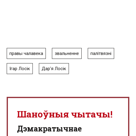
правы чалавека
звальненне
палітвязні
Ігар Лосік
Дар'я Лосік
Шаноўныя чытачы!
Дэмакратычнае