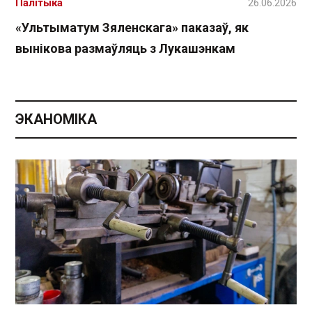
Палітыка
26.06.2026
«Ультыматум Зяленскага» паказаў, як
вынікова размаўляць з Лукашэнкам
ЭКАНОМІКА