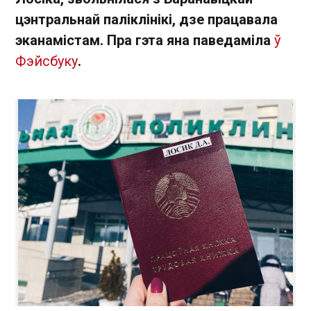
цэнтральнай паліклінікі, дзе працавала
эканамістам. Пра гэта яна паведаміла
ў
Фэйсбуку
.