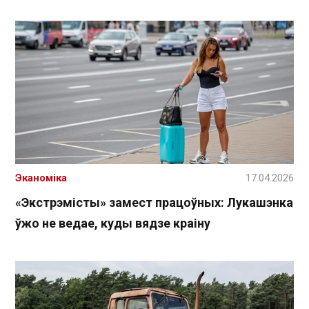
Эканоміка
17.04.2026
«Экстрэмісты» замест працоўных: Лукашэнка
ўжо не ведае, куды вядзе краіну