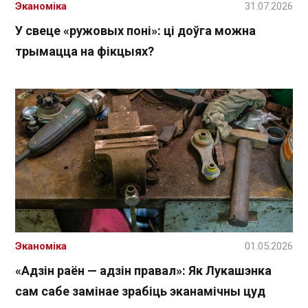
Эканоміка
31.07.2026
У свеце «ружовых поні»: ці доўга можна
трымацца на фікцыях?
Эканоміка
01.05.2026
«Адзін раён — адзін правал»: Як Лукашэнка
сам сабе замінае зрабіць эканамічны цуд