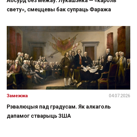
Абсурд без межаў. Лукашэнка — «кароль
свету», смеццевы бак супраць Фаража
Замежжа
04.07.2026
Рэвалюцыя пад градусам. Як алкаголь
дапамог стварыць ЗША