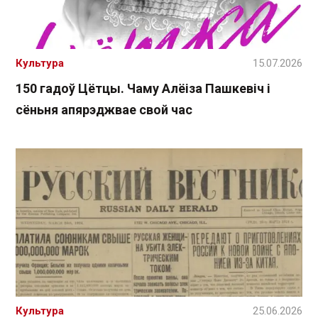
Культура
15.07.2026
150 гадоў Цётцы. Чаму Алёіза Пашкевіч і
сёньня апярэджвае свой час
Культура
25.06.2026