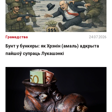
Грамадства
24.07.2026
Бунт у бункеры: як Хрэнін (амаль) адкрыта
пайшоў супраць Лукашэнкі