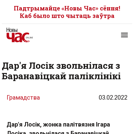
Падтрымайце «Новы Час» сёння!
Каб было што чытаць заўтра
Дар'я Лосік звольнілася з
Баранавіцкай паліклінікі
Грамадства
03.02.2022
Дар'я Лосік, жонка палітвязня Ігара
Лосіка, звольнілася з Баранавіцкай