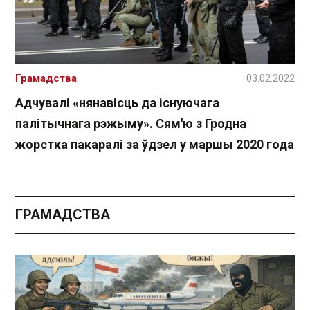
Грамадства
03.02.2022
Адчувалі «нянавісць да існуючага
палітычнага рэжыму». Сям'ю з Гродна
жорстка пакаралі за ўдзел у маршы 2020 года
ГРАМАДСТВА