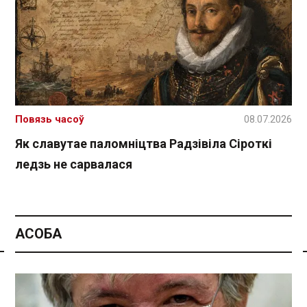
Повязь часоў
08.07.2026
Як славутае паломніцтва Радзівіла Сіроткі
ледзь не сарвалася
АСОБА
Спасылка без VPN