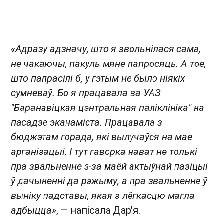
«Адразу адзначу, што я звольнілася сама,
не чакаючы, пакуль мяне папросяць. А тое,
што папрасілі б, у гэтым не было ніякіх
сумневаў. Бо я працавала ва УАЗ
"Баранавіцкая цэнтральная паліклініка" на
пасадзе эканаміста. Працавала з
бюджэтам горада, які вылучаўся на мае
арганізацыі. І тут гаворка нават не толькі
пра звальненне з-за маёй актыўнай пазіцыі
ў дачыненні да рэжыму, а пра звальненне ў
выніку падставы, якая з лёгкасцю магла
адбыцца»
, — напісала Дар'я.