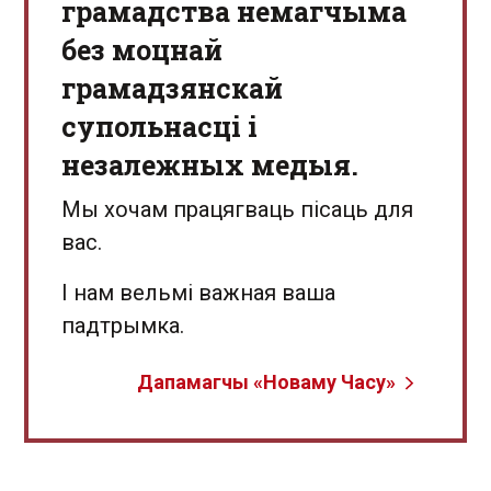
грамадства немагчыма
без моцнай
грамадзянскай
супольнасці і
незалежных медыя.
Мы хочам працягваць пісаць для
вас.
І нам вельмі важная ваша
падтрымка.
Дапамагчы «Новаму Часу»