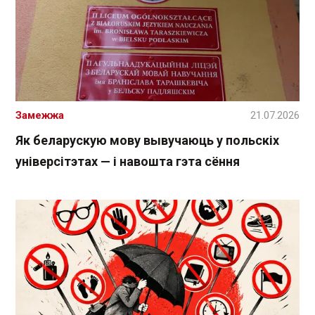
Замежжа
21.07.2026
Як беларускую мову вывучаюць у польскіх
універсітэтах — і навошта гэта сёння