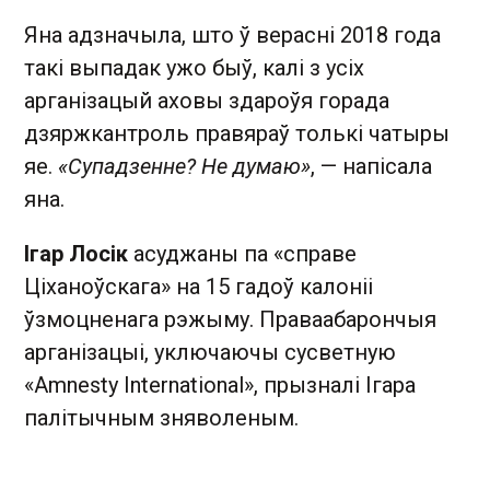
Яна адзначыла, што ў верасні 2018 года
такі выпадак ужо быў, калі з усіх
арганізацый аховы здароўя горада
дзяржкантроль правяраў толькі чатыры
яе.
«Супадзенне? Не думаю»
, — напісала
яна.
Ігар Лосік
асуджаны па «справе
Ціханоўскага» на 15 гадоў калоніі
ўзмоцненага рэжыму. Праваабарончыя
арганізацыі, уключаючы сусветную
«Amnesty International», прызналі Ігара
палітычным зняволеным.