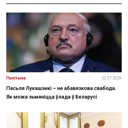
Палітыка
22.07.2026
Пасьля Лукашэнкі – не абавязкова свабода.
Як можа зьмяніцца ўлада ў Беларусі