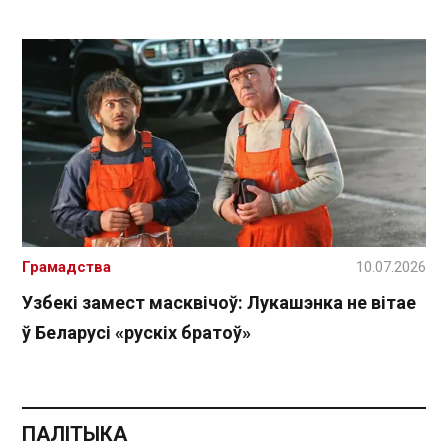
Грамадства
10.07.2026
Узбекі замест масквічоў: Лукашэнка не вітае
ў Беларусі «рускіх братоў»
ПАЛІТЫКА