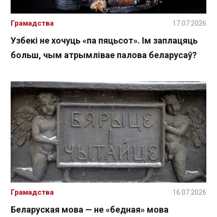
Грамадства
17.07.2026
Узбекі не хочуць «па пяцьсот». Ім заплацяць
больш, чым атрымлівае палова беларусаў?
Грамадства
16.07.2026
Беларуская мова — не «бедная» мова