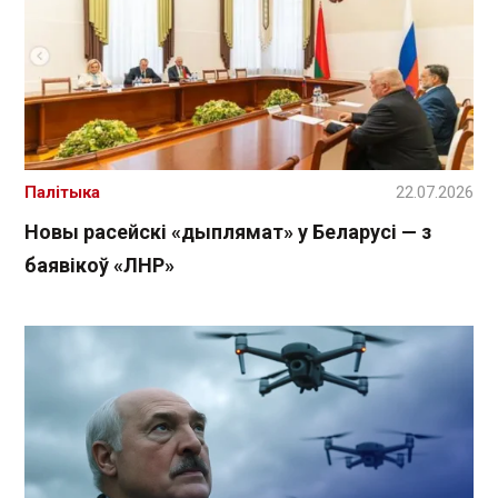
Палітыка
22.07.2026
Новы расейскі «дыплямат» у Беларусі — з
баявікоў «ЛНР»