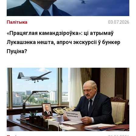
Палітыка
03.07.2026
«Працяглая камандзіроўка»: ці атрымаў
Лукашэнка нешта, апроч экскурсіі ў бункер
Пуціна?