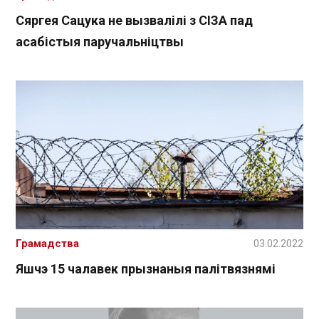
Сяргея Сацука не вызвалілі з СІЗА пад
асабістыя паручальніцтвы
Грамадства
03.02.2022
Яшчэ 15 чалавек прызнаныя палітвязнямі