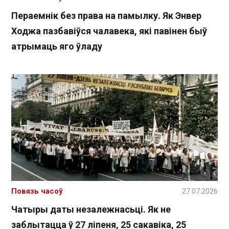
Пераемнік без права на памылку. Як Энвер
Ходжа пазбавіўся чалавека, які павінен быў
атрымаць яго ўладу
Повязь часоў
27.07.2026
Чатыры даты незалежнасьці. Як не
заблытацца ў 27 ліпеня, 25 сакавіка, 25