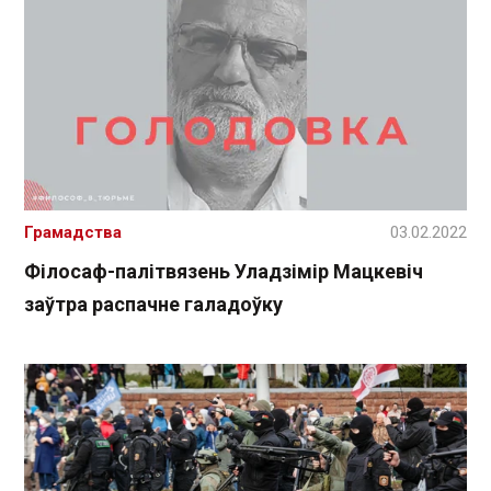
Грамадства
03.02.2022
Філосаф-палітвязень Уладзімір Мацкевіч
заўтра распачне галадоўку