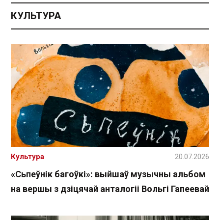
КУЛЬТУРА
Культура
20.07.2026
«Сьпеўнік багоўкі»: выйшаў музычны альбом
на вершы з дзіцячай анталогіі Вольгі Гапеевай