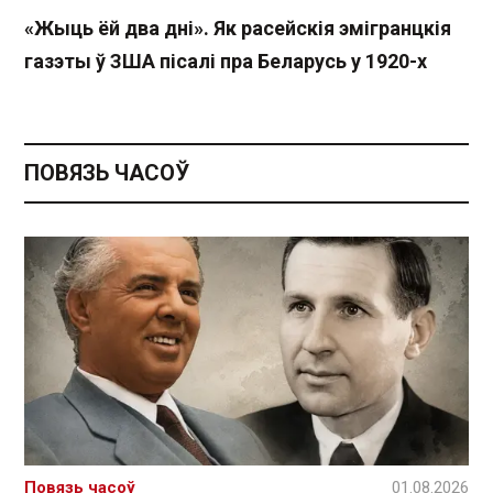
«Жыць ёй два дні». Як расейскія эмігранцкія
газэты ў ЗША пісалі пра Беларусь у 1920-х
ПОВЯЗЬ ЧАСОЎ
Повязь часоў
01.08.2026