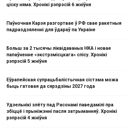
ціску няма. Хронікі рэпрэсій 6 жніўня
Паўночная Карэя разгортвае ў РФ свае ракетныя
падраздзяленні для ўдараў па Украіне
Больш за 2 тысячы ліквідаваных НКА і новае
папаўненне «экстрэмісцкага» спісу. Хронікі
рэпрэсій 5 жніўня
Еўрапейская супрацьбалістычная сістэма можа
быць гатовая да сярэдзіны 2027 года
Удзельнікі злёту пад Расонамі паведамілі пра
збіццё і прыніжэнні пасля затрыманняў. Хронікі
рэпрэсій 4 жніўня