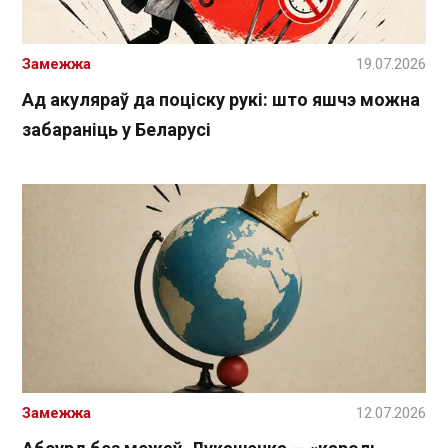
Замежжа
19.07.2026
Ад акуляраў да поціску рукі: што яшчэ можна
забараніць у Беларусі
Замежжа
12.07.2026