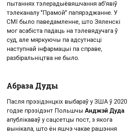
пытаннях тэлерадыёвяшчання аб'явіў
тэлеканалу "Прамой" папярэджанне. У
СМІ было паведамленне, што Зяленскі
мог асабіста падаць на тэлевядучага ў
суд, але мяркуючы па адсутнасці
наступнай інфармацыі па справе,
разбіральніцтва не было.
Абраза Дуды
Пасля прэзідэнцкіх выбараў у ЗША ў 2020
годзе прэзідэнт Польшчы
Анджэй Дуда
апублікаваў у сацсетцы пост, з якога
вынікала, што ён яшчэ чакае рашэння