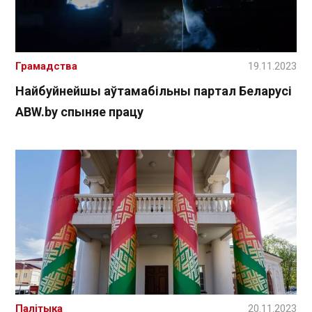
Грамадства
19.11.2023
Найбуйнейшы аўтамабільны партал Беларусі
ABW.bу спыняе працу
Палітыка
20.11.2023