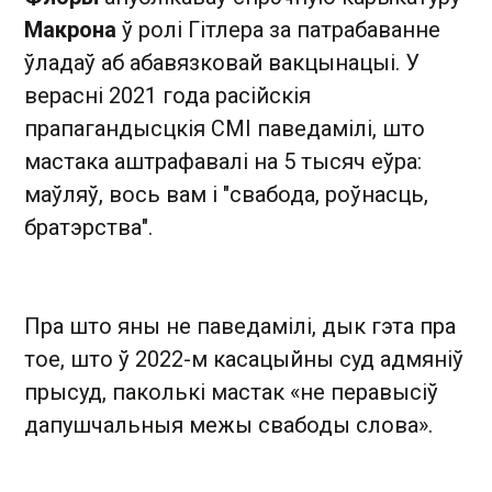
Макрона
ў ролі Гітлера за патрабаванне
ўладаў аб абавязковай вакцынацыі. У
верасні 2021 года расійскія
прапагандысцкія СМІ паведамілі, што
мастака аштрафавалі на 5 тысяч еўра:
маўляў, вось вам і "свабода, роўнасць,
братэрства".
Пра што яны не паведамілі, дык гэта пра
тое, што ў 2022-м касацыйны суд адмяніў
прысуд, паколькі мастак «не перавысіў
дапушчальныя межы свабоды слова».