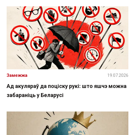
Замежжа
19.07.2026
Ад акуляраў да поціску рукі: што яшчэ можна
забараніць у Беларусі