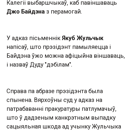
Калегіі выбаршчыкаў, каб павіншаваць
Джо Байдэна
з перамогай.
У адказ пісьменнік
Якуб Жульчык
напісаў, што прэзідэнт памыляецца і
Байдэна ўжо можна афіцыйна віншаваць,
і назваў Дуду "дэбілам".
Справа па абразе прэзідэнта была
спынена. Вярхоўны суд у адказ на
патрабаванні пракуратуры патлумачыў,
што ў дадзеным канкрэтным выпадку
сацыяльная шкода ад учынку Жульчыка