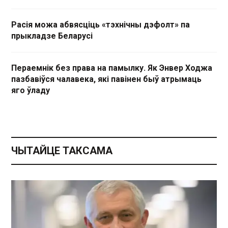
Расія можа абвясціць «тэхнічны дэфолт» па
прыкладзе Беларусі
Пераемнік без права на памылку. Як Энвер Ходжа
пазбавіўся чалавека, які павінен быў атрымаць
яго ўладу
ЧЫТАЙЦЕ ТАКСАМА