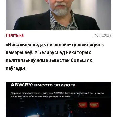
Палітыка
19.11.2023
«Навальны ледзь не анлайн-трансьляцыі з
камэры вёў. У Беларусі ад некаторых
палітвязьняў няма зьвестак больш як
паўгады»