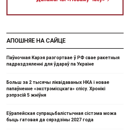
АПОШНЯЕ НА САЙЦЕ
Паўночная Карэя разгортвае ў РФ свае ракетныя
падраздзяленні для ўдараў па Украіне
Больш за 2 тысячы ліквідаваных НКА і новае
папаўненне «экстрэмісцкага» спісу. Хронікі
рэпрэсій 5 жніўня
Еўрапейская супрацьбалістычная сістэма можа
быць гатовая да сярэдзіны 2027 года