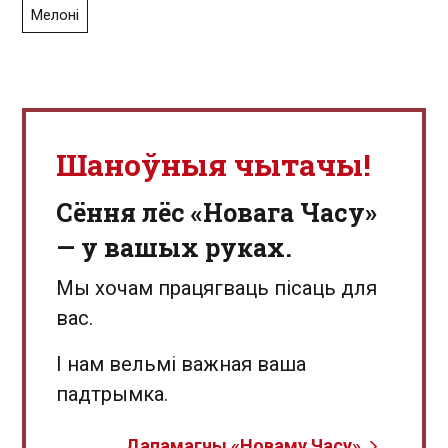
Мелоні
Шаноўныя чытачы!
Сёння лёс «Новага Часу»
— у вашых руках.
Мы хочам працягваць пісаць для
вас.
І нам вельмі важная ваша
падтрымка.
Дапамагчы «Новаму Часу»