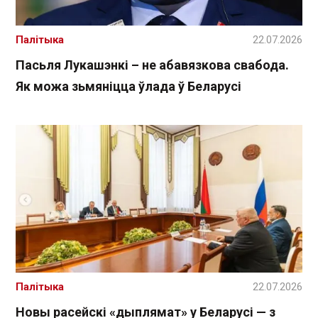
Палітыка
22.07.2026
Пасьля Лукашэнкі – не абавязкова свабода.
Як можа зьмяніцца ўлада ў Беларусі
Палітыка
22.07.2026
Новы расейскі «дыплямат» у Беларусі — з