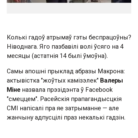
Колькі гадоў атрымаў гэты беспрацоўны?
Ніводнага. Яго пазбавілі волі ўсяго на 4
месяцы (астатнія 14 былі ўмоўна).
Самы апошні прыклад абразы Макрона:
актывістка "жоўтых камізэлек"
Валеры
Міне
назвала прэзідэнта ў Facebook
"смеццем". Расейскія прапагандысцкія
СМІ напісалі пра яе затрыманне — але
жанчыну адпусцілі праз некалькі гадзін.