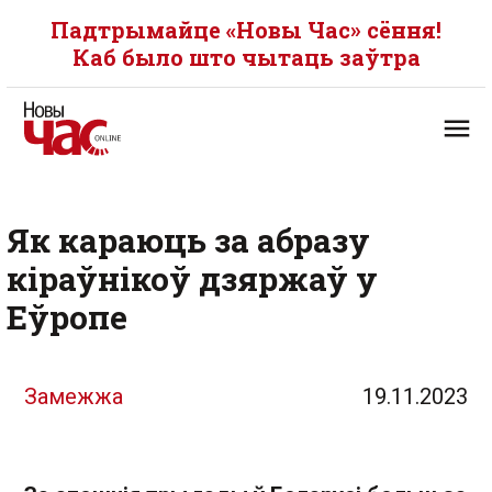
Падтрымайце «Новы Час» сёння!
Каб было што чытаць заўтра
Як караюць за абразу
кіраўнікоў дзяржаў у
Еўропе
Замежжа
19.11.2023