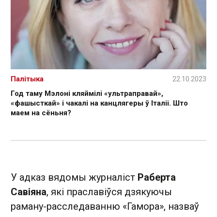
Палітыка
22.10.2023
Год таму Мэлоні кляймілі «ультраправай»,
«фашысткай» і чакалі на канцлягеры ў Італіі. Што
маем на сёньня?
У адказ вядомы журналіст
Раберта
Савіяна
, які праславіўся дзякуючы
раману-расследаванню «Гамора», назваў