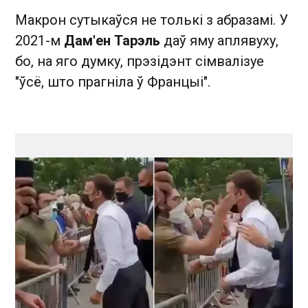
Макрон сутыкаўся не толькі з абразамі. У
2021-м
Дам'ен Тарэль
даў яму аплявуху,
бо, на яго думку, прэзідэнт сімвалізуе
"ўсё, што прагніла ў Францыі".