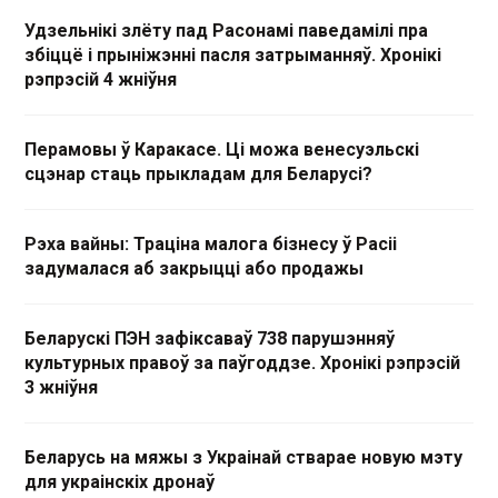
Удзельнікі злёту пад Расонамі паведамілі пра
збіццё і прыніжэнні пасля затрыманняў. Хронікі
рэпрэсій 4 жніўня
Перамовы ў Каракасе. Ці можа венесуэльскі
сцэнар стаць прыкладам для Беларусі?
Рэха вайны: Траціна малога бізнесу ў Расіі
задумалася аб закрыцці або продажы
Беларускі ПЭН зафіксаваў 738 парушэнняў
культурных правоў за паўгоддзе. Хронікі рэпрэсій
3 жніўня
Беларусь на мяжы з Украінай стварае новую мэту
для украінскіх дронаў