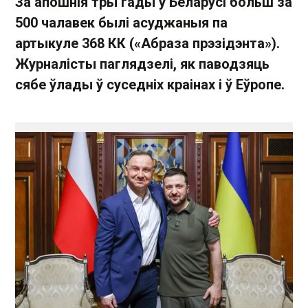
За апошнія тры гады ў Беларусі больш за
500 чалавек былі асуджаныя па
артыкуле 368 КК («Абраза прэзідэнта»).
Журналісты паглядзелі, як паводзяць
сябе ўлады ў суседніх краінах і ў Еўропе.