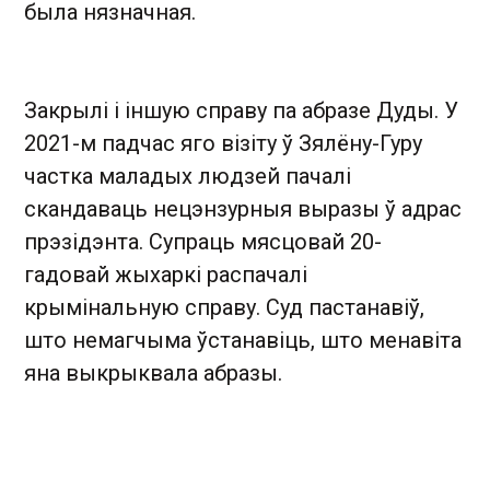
была нязначная.
Закрылі і іншую справу па абразе Дуды. У
2021-м падчас яго візіту ў Зялёну-Гуру
частка маладых людзей пачалі
скандаваць нецэнзурныя выразы ў адрас
прэзідэнта. Супраць мясцовай 20-
гадовай жыхаркі распачалі
крымінальную справу. Суд пастанавіў,
што немагчыма ўстанавіць, што менавіта
яна выкрыквала абразы.