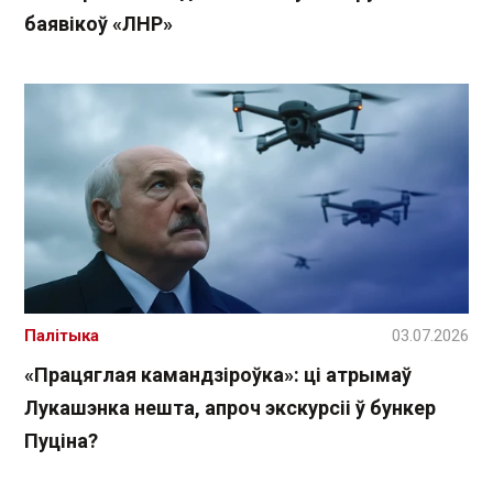
баявікоў «ЛНР»
Палітыка
03.07.2026
«Працяглая камандзіроўка»: ці атрымаў
Лукашэнка нешта, апроч экскурсіі ў бункер
Пуціна?