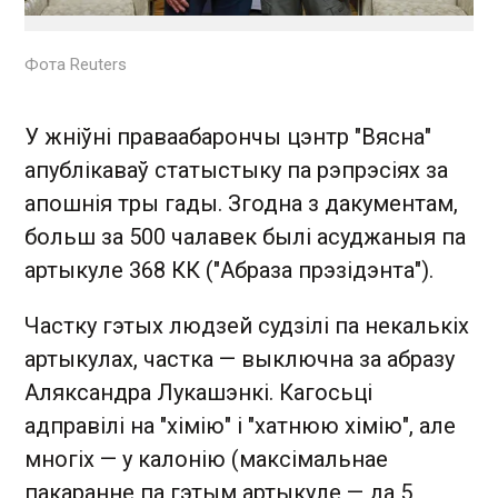
Фота Reuters
У жніўні праваабарончы цэнтр "Вясна"
апублікаваў статыстыку па рэпрэсіях за
апошнія тры гады. Згодна з дакументам,
больш за 500 чалавек былі асуджаныя па
артыкуле 368 КК ("Абраза прэзідэнта").
Частку гэтых людзей судзілі па некалькіх
артыкулах, частка — выключна за абразу
Аляксандра Лукашэнкі. Кагосьці
адправілі на "хімію" і "хатнюю хімію", але
многіх — у калонію (максімальнае
пакаранне па гэтым артыкуле — да 5