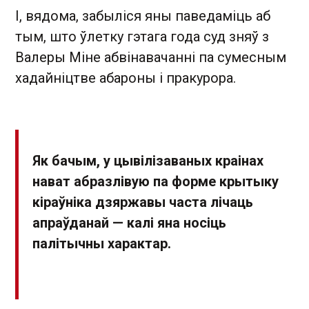
І, вядома, забыліся яны паведаміць аб
тым, што ўлетку гэтага года суд зняў з
Валеры Міне абвінавачанні па сумесным
хадайніцтве абароны і пракурора.
Як бачым, у цывілізаваных краінах
нават абразлівую па форме крытыку
кіраўніка дзяржавы часта лічаць
апраўданай — калі яна носіць
палітычны характар.