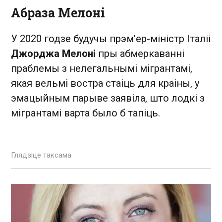
Абраза Мелоні
У 2020 годзе будучы прэм'ер-міністр Італіі
Джорджа Мелоні
пры абмеркаванні
праблемы з нелегальнымі мігрантамі,
якая вельмі востра стаіць для краіны, у
эмацыйным парыве заявіла, што лодкі з
мігрантамі варта было б тапіць.
Глядзіце таксама