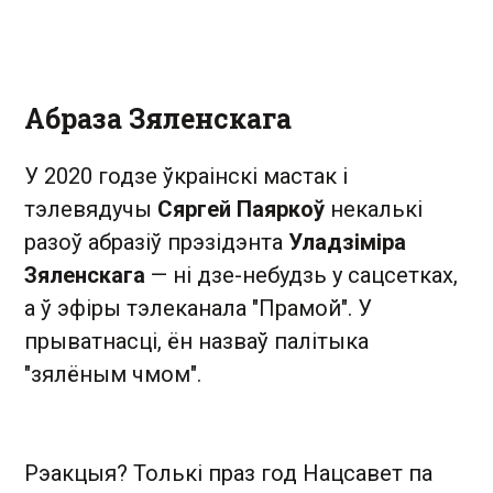
Абраза Зяленскага
У 2020 годзе ўкраінскі мастак і
тэлевядучы
Сяргей Паяркоў
некалькі
разоў абразіў прэзідэнта
Уладзіміра
Зяленскага
— ні дзе-небудзь у сацсетках,
а ў эфіры тэлеканала "Прамой". У
прыватнасці, ён назваў палітыка
"зялёным чмом".
Рэакцыя? Толькі праз год Нацсавет па