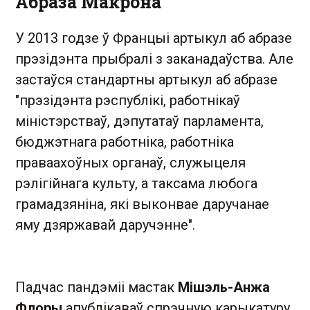
Абраза Макрона
У 2013 годзе ў Францыі артыкул аб абразе
прэзідэнта прыбралі з заканадаўства. Але
застаўся стандартны артыкул аб абразе
"прэзідэнта рэспублікі, работнікаў
міністэрстваў, дэпутатаў парламента,
бюджэтнага работніка, работніка
праваахоўных органаў, служыцеля
рэлігійнага культу, а таксама любога
грамадзяніна, які выконвае даручанае
яму дзяржавай даручэнне".
Падчас пандэміі мастак
Мішэль-Анжа
Флоры
апублікаваў спрэчную карыкатуру