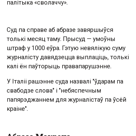
палітыка «сволаччу».
Суд па справе аб абразе завяршыўся
толькі месяц таму. Прысуд — умоўны
штраф у 1000 еўра. Гэтую невялікую суму
журналісту давядзецца выплаціць, толькі
калі ён паўторыць правапарушэнне.
У Італіі рашэнне суда назвалі "ўдарам па
свабодзе слова" і "небяспечным
папярэджаннем для журналістаў па ўсёй
краіне".