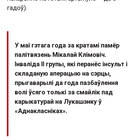
гадоў).
У маі гэтага года за кратамі памёр
палітвязень
Мікалай Клімовіч
.
Інваліда II групы, які перанёс інсульт і
складаную аперацыю на сэрцы,
прыгаварылі да года пазбаўлення
волі ўсяго толькі за смайлік пад
карыкатурай на Лукашэнку ў
«Аднакласніках».