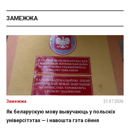
ЗАМЕЖЖА
Замежжа
21.07.2026
Як беларускую мову вывучаюць у польскіх
універсітэтах — і навошта гэта сёння