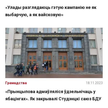
«Улады разглядаюць гэтую кампанію не як
выбарчую, а як вайсковую»
Грамадства
18.11.2023
«Прынцыпова адмаўляліся ўдзельнічаць у
ябацінгах». Як закрывалі Студэнцкі саюз БДУ