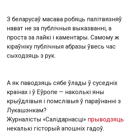
З беларусаў масава робяць палітвязняў
нават не за публічныя выказванні, а
проста за лайкі і каментары. Самому ж
кіраўніку публічныя абразы ўвесь час
сыходзяць з рук.
А як паводзяць сябе ўлады ў суседніх
краінах і ў Еўропе — наколькі яны
крыўдлівыя і помслівыя ў параўнанні з
Лукашэнкам?
Журналісты «Салідарнасці»
прыводзяць
некалькі гісторый апошніх гадоў.