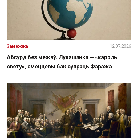
Замежжа
12.07.2026
Абсурд без межаў. Лукашэнка — «кароль
свету», смеццевы бак супраць Фаража