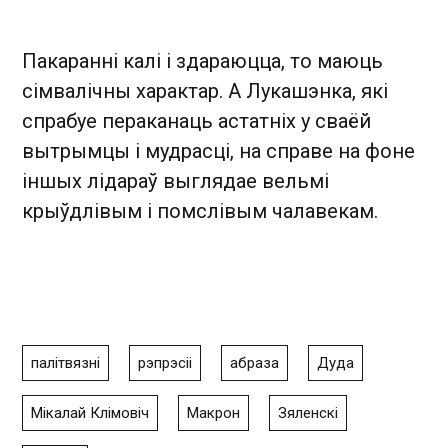
Пакаранні калі і здараюцца, то маюць
сімвалічны характар. А Лукашэнка, які
спрабуе пераканаць астатніх у сваёй
вытрымцы і мудрасці, на справе на фоне
іншых лідараў выглядае вельмі
крыўдлівым і помслівым чалавекам.
палітвязні
рэпрэсіі
абраза
Дуда
Мікалай Клімовіч
Макрон
Зяленскі