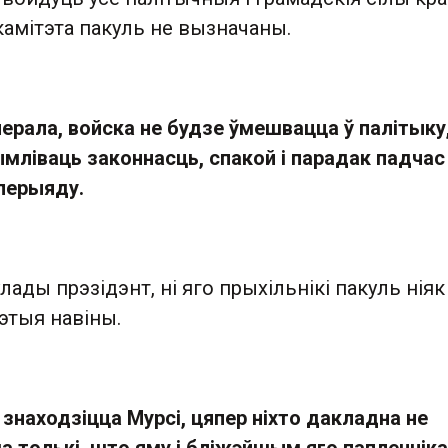
камітэта пакуль не вызначаны.
нерала, войска не будзе ўмешвацца ў палітыку
мліваць законнасць, спакой і парадак падчас
перыяду.
лады прэзідэнт, ні яго прыхільнікі пакуль ніяк
гэтыя навіны.
 знаходзіцца Мурсі, цяпер ніхто дакладна не