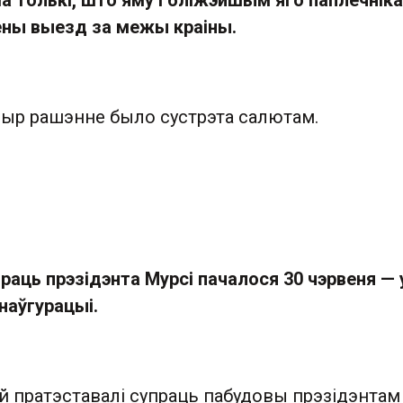
а толькі, што яму і бліжэйшым яго паплечнік
ены выезд за межы краіны.
ыр рашэнне было сустрэта салютам.
раць прэзідэнта Мурсі пачалося 30 чэрвеня — 
інаўгурацыі.
 пратэставалі супраць пабудовы прэзідэнтам