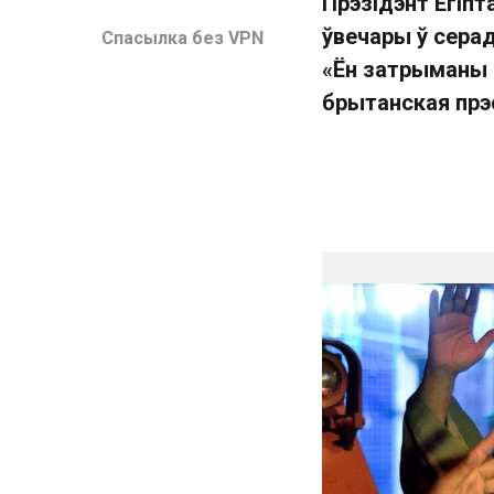
Прэзідэнт Егіпт
ўвечары ў серад
Спасылка без VPN
«Ён затрыманы 
брытанская прэс