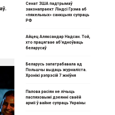
Сенат ЗША падтрымаў
аў.
законапраект Ліндсі Грэма аб
«пякельных» санкцыях супраць
РФ
Айцец Аляксандар Надсан. Той,
хто працягвае аб'ядноўваць
беларусаў
Беларусь запатрабавала ад
Польшчы выдаць журналіста.
Хронікі рэпрэсій 7 жніўня
Палова расіян не лічыць
паспяховымі дзеянні сваёй
арміі ў вайне супраць Украіны