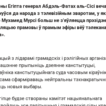
оны Егіпта генерал Абдэль-Фатах аль-Сісі веч
нуўся да народа з тэлевізійным зваротам, у як
о Мухамед Мурсі больш не з'яўляецца прэзідэ
сляцыю прамовы ў прамым эфіры вёў тэлекан
».
цый з лідарамі грамадскіх і рэлігійных аргані
рашэнне прыпыніць дзеянне канстытуцыі,
аўніка канстытуцыйнага суда часовым кіраўні
ксама сфарміраваць нейтральны тэхнакратыч
ыць новыя выбары.
Егіпце будзе створаны камітэт нацыянальнага
 ўвойдуць усе палітычныя і грамадскія сілы кра