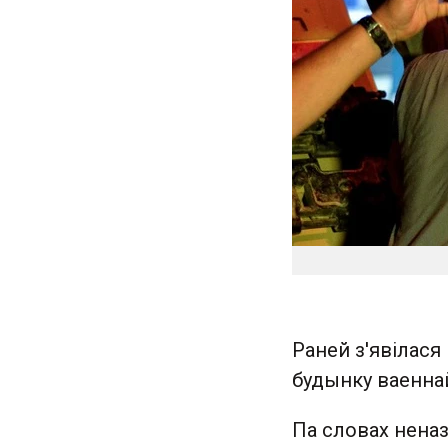
Раней з'явілася
будынку ваеннай
Па словах нена