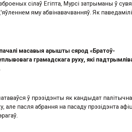
броеных сілаў Егіпта, Мурсі затрыманы ў сувяз
яўленнем яму абвінавачванняў. Як паведамілі
 пачалі масавыя арышты сярод «Братоў-
уплывовага грамадскага руху, які падтрымлів
.
латаваўся ў прэзідэнты як кандыдат палітычна
ху, але пасля абрання на пасаду прэзідэнта аф
рагаў.