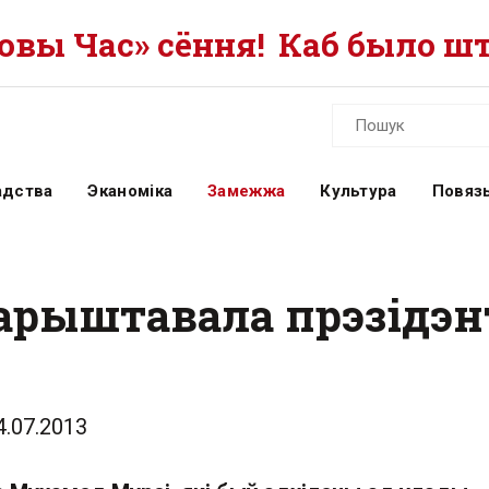
вы Час» сёння!
Каб было шт
адства
Эканоміка
Замежжа
Культура
Повязь
 арыштавала прэзідэн
4.07.2013