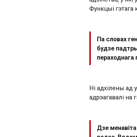
Функцыі гэтага 
Па словах ге
будзе падтры
пераходнага 
Ні адхілены ад у
адрэагавалі на 
Дзе менавіта