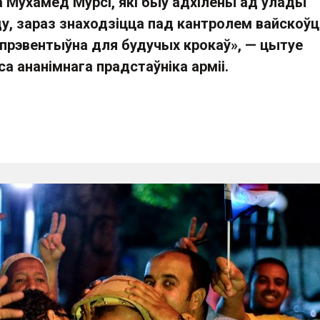
а Мухамед Мурсі, які быў адхілены ад улады
у, зараз знаходзіцца пад кантролем вайскоўц
прэвентыўна для будучых крокаў», — цытуе
а ананімнага прадстаўніка арміі.