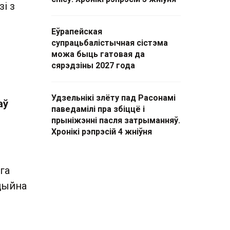
і з
Еўрапейская
супрацьбалістычная сістэма
можа быць гатовая да
сярэдзіны 2027 года
Удзельнікі злёту пад Расонамі
аў
паведамілі пра збіццё і
прыніжэнні пасля затрыманняў.
Хронікі рэпрэсій 4 жніўня
га
іцыйна