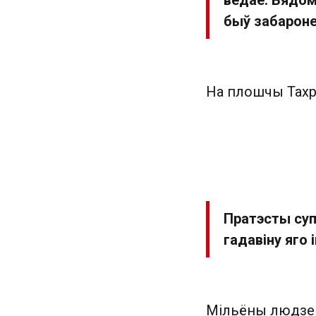
ведае. Вядом
быў забарон
На плошчы Тахр
Пратэсты суп
гадавіну яго 
Мільёны людзей