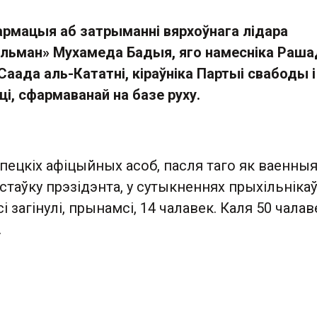
фармацыя аб затрыманні вярхоўнага лідара
льман» Мухамеда Бадыя, яго намесніка Раша
Саада аль-Кататні, кіраўніка Партыі свабоды і
ці, сфармаванай на базе руху.
пецкіх афіцыйных асоб, пасля таго як ваенны
дстаўку прэзідэнта, у сутыкненнях прыхільнікаў
і загінулі, прынамсі, 14 чалавек. Каля 50 чалав
я.