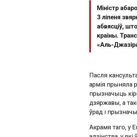
Міністр абар
3 ліпеня звяр
абвясціў, шт
краіны. Тран
«Аль-Джазіра
Пасля кансульта
армія прыняла 
прызначыць кір
дзяржавы, а та
ўрад і прызнач
Акрамя таго, у 
адзінства, у які