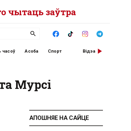
о чытаць заўтра
 часоў
Асоба
Спорт
Відэа
та Мурсі
АПОШНЯЕ НА САЙЦЕ