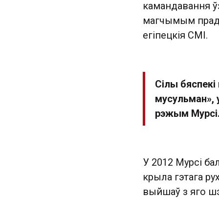
камандавання ўз
магчымым прад'
егіпецкія СМІ.
Сілы бяспекі
мусульман», 
рэжым Мурсі
У 2012 Мурсі ба
крыла гэтага ру
выйшаў з яго шэ