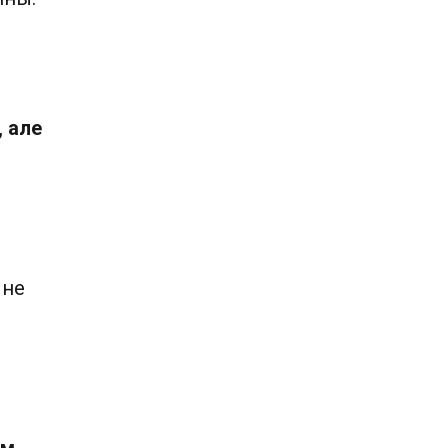
, але
 не