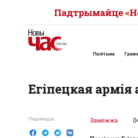
Падтрымайце «Но
Палітыка
Грам
Егіпецкая армія
Замежжа
0