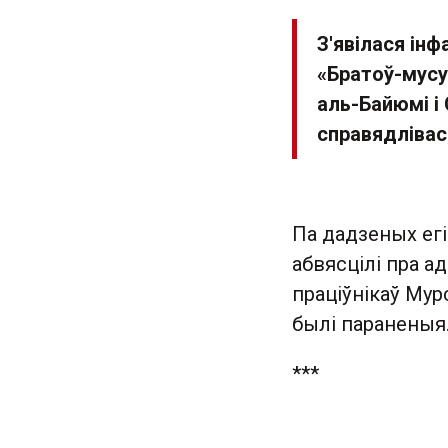
З'явілася ін
«Братоў-мусу
аль-Байюмі і 
справядлівас
Па дадзеных егі
абвясцілі пра а
праціўнікаў Мурс
былі паранены
***