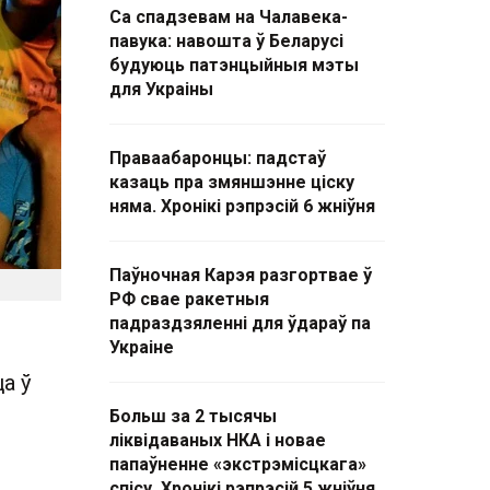
Са спадзевам на Чалавека-
павука: навошта ў Беларусі
будуюць патэнцыйныя мэты
для Украіны
Праваабаронцы: падстаў
казаць пра змяншэнне ціску
няма. Хронікі рэпрэсій 6 жніўня
Паўночная Карэя разгортвае ў
РФ свае ракетныя
падраздзяленні для ўдараў па
Украіне
а ў
Больш за 2 тысячы
ліквідаваных НКА і новае
папаўненне «экстрэмісцкага»
спісу. Хронікі рэпрэсій 5 жніўня