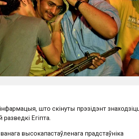
 інфармацыя, што скінуты прэзідэнт знаходзіцц
 разведкі Егіпта.
званага высокапастаўленага прадстаўніка