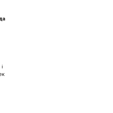
да
я
 і
ек