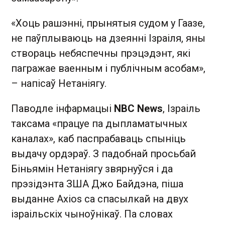
«Хоць рашэнні, прынятыя судом у Гаазе,
не паўплываюць на дзеянні Ізраіля, яны
створаць небяспечны прэцэдэнт, які
пагражае ваенным і публічным асобам»,
– напісаў Нетаніягу.
Паводле інфармацыі
NBC News
, Ізраіль
таксама «працуе па дыпламатычных
каналах», каб паспрабаваць спыніць
выдачу ордэраў. З падобнай просьбай
Біньямін Нетаніягу звярнуўся і да
прэзідэнта ЗША Джо Байдэна, піша
выданне Axios са спасылкай на двух
ізраільскіх чыноўнікаў. Па словах