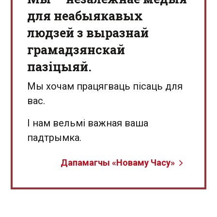
для неабыякавых
людзей з выразнай
грамадзянскай
пазіцыяй.
Мы хочам працягваць пісаць для
вас.
І нам вельмі важная ваша
падтрымка.
Дапамагчы «Новаму Часу»