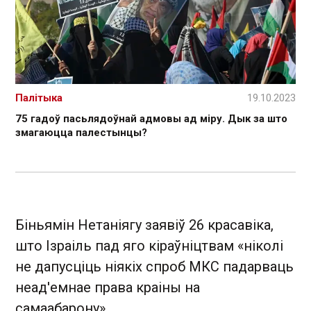
Палітыка
19.10.2023
75 гадоў пасьлядоўнай адмовы ад міру. Дык за што
змагаюцца палестынцы?
Біньямін Нетаніягу заявіў 26 красавіка,
што Ізраіль пад яго кіраўніцтвам «ніколі
не дапусціць ніякіх спроб МКС падарваць
неад'емнае права краіны на
самаабарону».