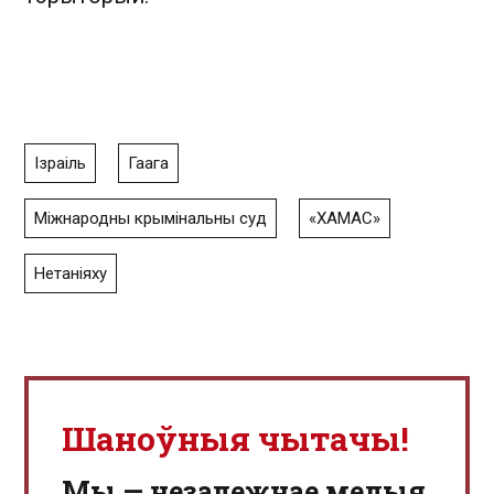
Ізраіль
Гаага
Міжнародны крымінальны суд
«ХАМАС»
Нетаніяху
Шаноўныя чытачы!
Мы — незалежнае медыя