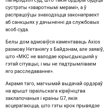
сустрэты «зваротнымі мерамі», а ў
распрацоўцы знаходзіцца законапраект
аб санкцыях у дачыненні да службовых
асоб суда.
Белы дом адмовіўся каментаваць Axios
размову Нетаніягу з Байдэнам, але заявіў,
што «МКС не валодае юрысдыкцыяй у
гэтай сітуацыі, і мы не падтрымліваем
яго расследаванне».
Акрамя таго, магчымай выдачай ордэраў
на арышт ізраільскага кіраўніцтва
заклапочаныя і краіны G7, якія
асцерагаюцца, што гэты крок прывядзе