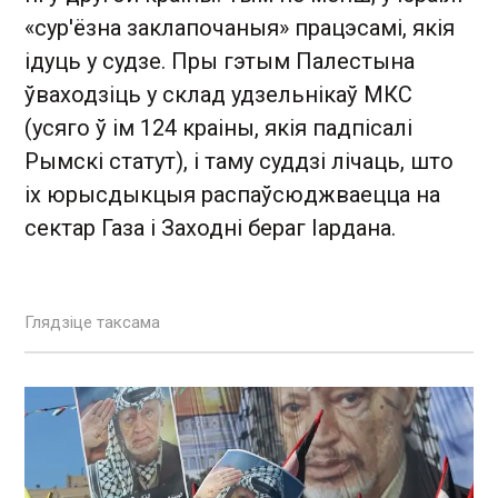
«сур'ёзна заклапочаныя» працэсамі, якія
ідуць у судзе. Пры гэтым Палестына
ўваходзіць у склад удзельнікаў МКС
(усяго ў ім 124 краіны, якія падпісалі
Рымскі статут), і таму суддзі лічаць, што
іх юрысдыкцыя распаўсюджваецца на
сектар Газа і Заходні бераг Іардана.
Глядзіце таксама