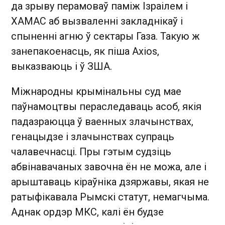
да зрыву перамоваў паміж Ізраілем і
ХАМАС аб вызваленні закладнікаў і
спыненні агню ў сектары Газа. Такую ж
занепакоенасць, як піша Axios,
выказваюць і ў ЗША.
Міжнародны крымінальны суд мае
паўнамоцтвы пераследаваць асоб, якія
падазраюцца ў ваенных злачынствах,
генацыдзе і злачынствах супраць
чалавечнасці. Пры гэтым судзіць
абвінавачаных завочна ён не можа, але і
арыштаваць кіраўніка дзяржавы, якая не
ратыфікавала Рымскі статут, немагчыма.
Аднак ордэр МКС, калі ён будзе