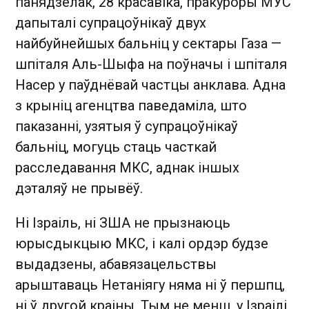
панядзелак, 28 красавіка, пракуроры МУС
дапыталі супрацоўнікаў двух
найбуйнейшых бальніц у сектары Газа —
шпіталя Аль-Шыфа на поўначы і шпіталя
Насер у паўднёвай частцы анклава. Адна
з крыніц агенцтва паведаміла, што
паказанні, узятыя ў супрацоўнікаў
бальніц, могуць стаць часткай
расследавання МКС, аднак іншых
дэталяў не прывёў.
Ні Ізраіль, ні ЗША не прызнаюць
юрысдыкцыю МКС, і калі ордэр будзе
выдадзены, абавязацельствы
арыштаваць Нетаніягу няма ні ў першпц,
ні ў другой краіны. Тым не менш, у Ізраілі