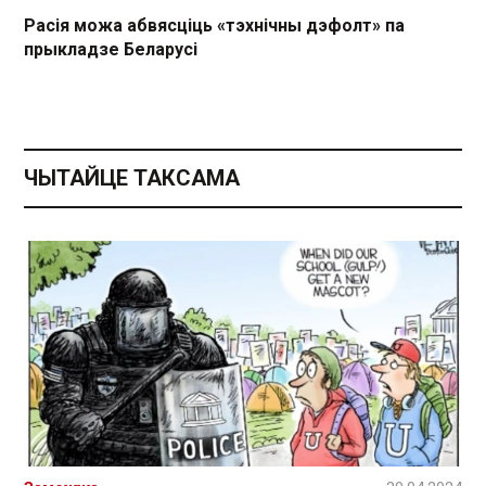
Расія можа абвясціць «тэхнічны дэфолт» па
прыкладзе Беларусі
ЧЫТАЙЦЕ ТАКСАМА