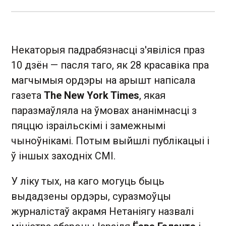
Некаторыя падрабязнасці з'явіліся праз
10 дзён — пасля таго, як 28 красавіка пра
магчымыя ордэры на арышт напісала
газета
The New York Times
, якая
паразмаўляла на ўмовах ананімнасці з
пяццю ізраільскімі і замежнымі
чыноўнікамі. Потым выйшлі публікацыі і
ў іншых заходніх СМІ.
У ліку тых, на каго могуць быць
выдадзены ордэры, суразмоўцы
журналістаў акрамя Нетаніягу назвалі