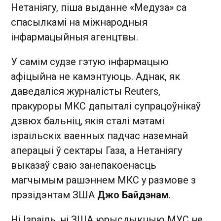
Нетаніягу, піша выданне «Медуза» са
спасылкамі на міжнародныя
інфармацыйныя агенцтвы.
У самім судзе гэтую інфармацыю
афіцыйна не камэнтуюць. Аднак, як
даведаліся журналісты Reuters,
пракуроры МКС дапыталі супрацоўнікаў
дзвюх бальніц, якія сталі мэтамі
ізраільскіх ваенных падчас наземнай
аперацыі ў сектары Газа, а Нетаніягу
выказаў сваю занепакоенасць
магчымым рашэннем МКС у размове з
прэзідэнтам ЗША
Джо Байдэнам
.
Ні Ізраіль, ні ЗША юрысдыкцыю МУС не