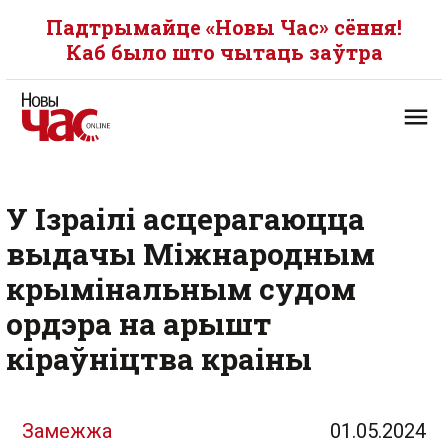
Падтрымайце «Новы Час» сёння!
Каб было што чытаць заўтра
У Ізраілі асцерагаюцца
выдачы Міжнародным
крымінальным судом
ордэра на арышт
кіраўніцтва краіны
Замежжа
01.05.2024