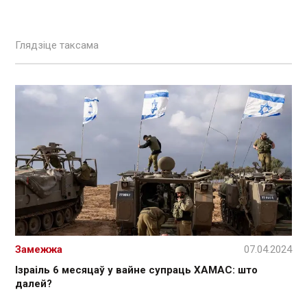
Глядзіце таксама
Замежжа
07.04.2024
Ізраіль 6 месяцаў у вайне супраць ХАМАС: што
далей?