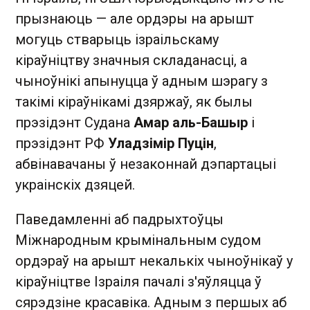
прызнаюць — але ордэры на арышт
могуць стварыць ізраільскаму
кіраўніцтву значныя складанасці, а
чыноўнікі апынуцца ў адным шэрагу з
такімі кіраўнікамі дзяржаў, як былы
прэзідэнт Судана
Амар аль-Башыр
і
прэзідэнт РФ
Уладзімір Пуцін
,
абвінавачаны ў незаконнай дэпартацыі
украінскіх дзяцей.
Паведамленні аб падрыхтоўцы
Міжнародным крымінальным судом
ордэраў на арышт некалькіх чыноўнікаў у
кіраўніцтве Ізраіля пачалі з'яўляцца ў
сярэдзіне красавіка. Адным з першых аб