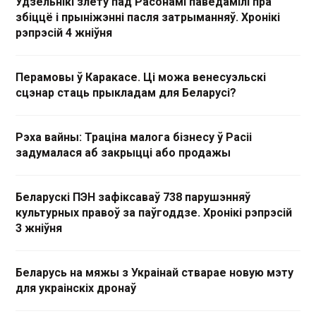
Удзельнікі злёту пад Расонамі паведамілі пра
збіццё і прыніжэнні пасля затрыманняў. Хронікі
рэпрэсій 4 жніўня
Перамовы ў Каракасе. Ці можа венесуэльскі
сцэнар стаць прыкладам для Беларусі?
Рэха вайны: Траціна малога бізнесу ў Расіі
задумалася аб закрыцці або продажы
Беларускі ПЭН зафіксаваў 738 парушэнняў
культурных правоў за паўгоддзе. Хронікі рэпрэсій
3 жніўня
Беларусь на мяжы з Украінай стварае новую мэту
для украінскіх дронаў