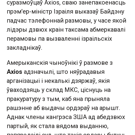
суразмоўцаў Axios, сваю занепакоенасць
прэм'ер-міністр Ізраіля выказаў Байдэну
падчас тэлефоннай размовы, у часе якой
лідэры дзвюх краін таксама абмеркавалі
перамовы па вызваленні ізраільскіх
закладнікаў.
Амерыканскія чыноўнікі ў размове з
Axios
адзначылі, што няўрадавыя
арганізацыі і некалькі дзяржаў, якія
ўваходзяць у склад МКС, ціснуць на
пракуратуру з тым, каб яна прыняла
рашэнне аб выдачы ордэраў на арышт.
Аднак члены кангрэса ЗША ад абедзвюх
партый, як стала вядома выданню,
папярэдзілі суд, што такія ордэры будуць