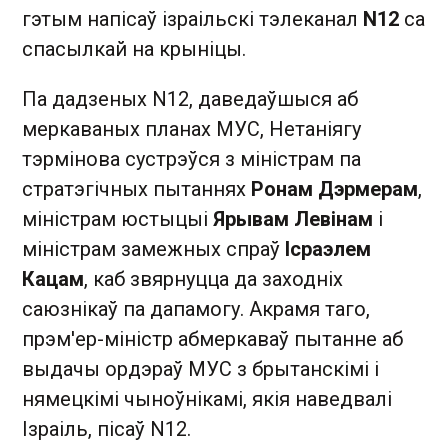
гэтым напісаў ізраільскі тэлеканал
N12
са
спасылкай на крыніцы.
Па дадзеных N12, даведаўшыся аб
меркаваных планах МУС, Нетаніягу
тэрмінова сустрэўся з міністрам па
стратэгічных пытаннях
Ронам Дэрмерам
,
міністрам юстыцыі
Ярывам Левінам
і
міністрам замежных спраў
Ісраэлем
Кацам
, каб звярнуцца да заходніх
саюзнікаў па дапамогу. Акрамя таго,
прэм'ер-міністр абмеркаваў пытанне аб
выдачы ордэраў МУС з брытанскімі і
нямецкімі чыноўнікамі, якія наведвалі
Ізраіль, пісаў N12.