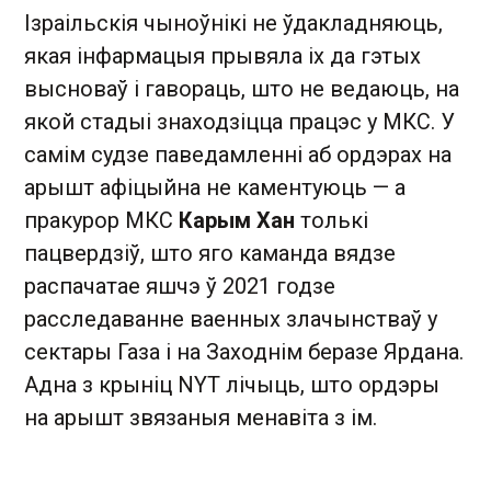
Ізраільскія чыноўнікі не ўдакладняюць,
якая інфармацыя прывяла іх да гэтых
высноваў і гавораць, што не ведаюць, на
якой стадыі знаходзіцца працэс у МКС. У
самім судзе паведамленні аб ордэрах на
арышт афіцыйна не каментуюць — а
пракурор МКС
Карым Хан
толькі
пацвердзіў, што яго каманда вядзе
распачатае яшчэ ў 2021 годзе
расследаванне ваенных злачынстваў у
сектары Газа і на Заходнім беразе Ярдана.
Адна з крыніц NYT лічыць, што ордэры
на арышт звязаныя менавіта з ім.