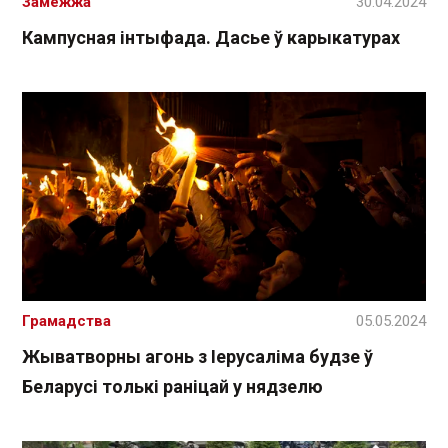
Замежжа
30.04.2024
Кампусная інтыфада. Дасье ў карыкатурах
Грамадства
05.05.2024
Жыватворны агонь з Іерусаліма будзе ў
Беларусі толькі раніцай у нядзелю