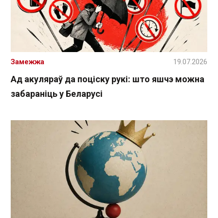
Замежжа
19.07.2026
Ад акуляраў да поціску рукі: што яшчэ можна
забараніць у Беларусі