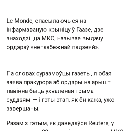
Le Monde, спасылаючыся на
інфармаваную крыніцу ў Гаазе, дзе
знаходзіцца МКС, называе выдачу
ордэраў «непазбежнай падзеяй».
Па словах суразмоўцы газеты, любая
заява пракурора аб ордэры на арышт
павінна быць ухваленая трыма
суддзямі — і гэты этап, як ён кажа, ужо
завершаны.
Разам з гэтым, як даведаўся Reuters, у