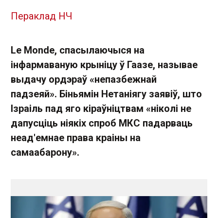
Пераклад НЧ
Le Monde, спасылаючыся на
інфармаваную крыніцу ў Гаазе, называе
выдачу ордэраў «непазбежнай
падзеяй». Біньямін Нетаніягу заявіў, што
Ізраіль пад яго кіраўніцтвам «ніколі не
дапусціць ніякіх спроб МКС падарваць
неад'емнае права краіны на
самаабарону».