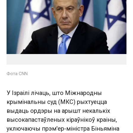
Фота CNN
У Ізраілі лічаць, што Міжнародны
крымінальны суд (МКС) рыхтуецца
выдаць ордэры на арышт некалькіх
высокапастаўленых кіраўнікоў краіны,
уключаючы прэм'ер-міністра Біньяміна