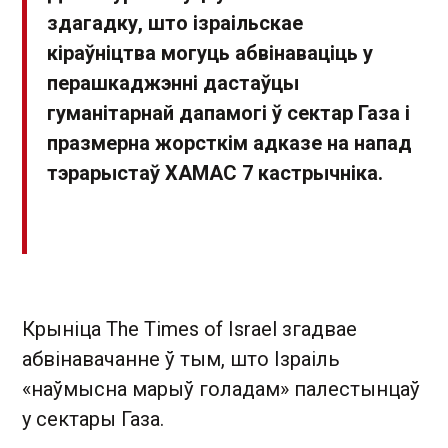
здагадку, што ізраільскае
кіраўніцтва могуць абвінаваціць у
перашкаджэнні дастаўцы
гуманітарнай дапамогі ў сектар Газа і
празмерна жорсткім адказе на напад
тэрарыстаў ХАМАС 7 кастрычніка.
Крыніца The Times of Israel згадвае
абвінавачанне ў тым, што Ізраіль
«наўмысна марыў голадам» палестынцаў
у сектары Газа.