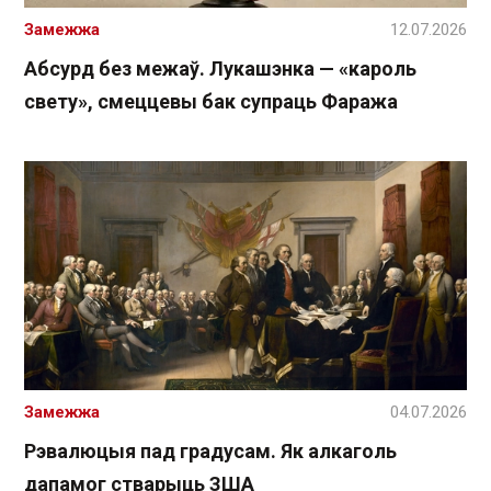
Замежжа
12.07.2026
Абсурд без межаў. Лукашэнка — «кароль
свету», смеццевы бак супраць Фаража
Замежжа
04.07.2026
Рэвалюцыя пад градусам. Як алкаголь
дапамог стварыць ЗША