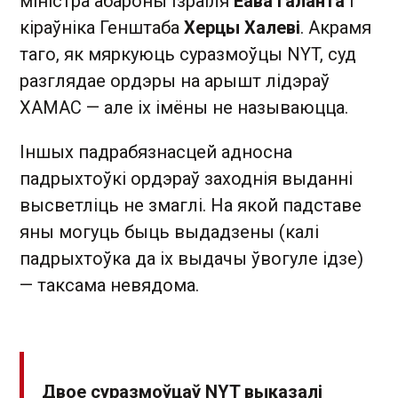
міністра абароны Ізраіля
Ёава Галанта
і
кіраўніка Генштаба
Херцы Халеві
. Акрамя
таго, як мяркуюць суразмоўцы NYT, суд
разглядае ордэры на арышт лідэраў
ХАМАС — але іх імёны не называюцца.
Іншых падрабязнасцей адносна
падрыхтоўкі ордэраў заходнія выданні
высветліць не змаглі. На якой падставе
яны могуць быць выдадзены (калі
падрыхтоўка да іх выдачы ўвогуле ідзе)
— таксама невядома.
Двое суразмоўцаў NYT выказалі