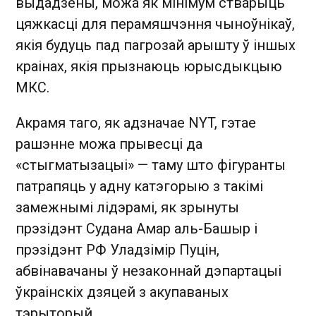
выдадзены, можа як мінімум стварыць
цяжкасці для перамяшчэння чыноўнікаў,
якія будуць пад пагрозай арышту ў іншых
краінах, якія прызнаюць юрысдыкцыю
МКС.
Акрамя таго, як адзначае NYT, гэтае
рашэнне можа прывесці да
«стыгматызацыі» — таму што фігуранты
патрапяць у адну катэгорыю з такімі
замежнымі лідэрамі, як зрынуты
прэзідэнт Судана Амар аль-Башыр і
прэзідэнт РФ Уладзімір Пуцін,
абвінавачаны ў незаконнай дэпартацыі
ўкраінскіх дзяцей з акупаваных
тэрыторый.