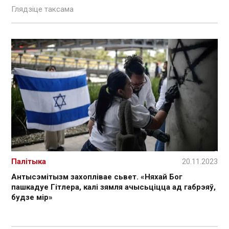
Глядзіце таксама
Палітыка
20.11.2023
Антысэмітызм захоплівае сьвет. «Няхай Бог
пашкадуе Гітлера, калі зямля ачысьціцца ад габрэяў,
будзе мір»