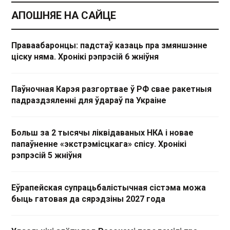
АПОШНЯЕ НА САЙЦЕ
Праваабаронцы: падстаў казаць пра змяншэнне
ціску няма. Хронікі рэпрэсій 6 жніўня
Паўночная Карэя разгортвае ў РФ свае ракетныя
падраздзяленні для ўдараў па Украіне
Больш за 2 тысячы ліквідаваных НКА і новае
папаўненне «экстрэмісцкага» спісу. Хронікі
рэпрэсій 5 жніўня
Еўрапейская супрацьбалістычная сістэма можа
быць гатовая да сярэдзіны 2027 года