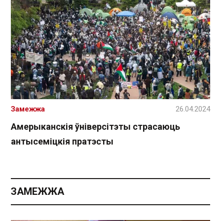
Замежжа
26.04.2024
Амерыканскія ўніверсітэты страсаюць
антысеміцкія пратэсты
ЗАМЕЖЖА