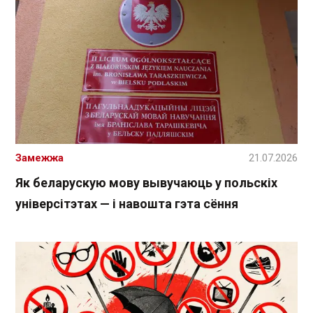
Замежжа
21.07.2026
Як беларускую мову вывучаюць у польскіх
універсітэтах — і навошта гэта сёння