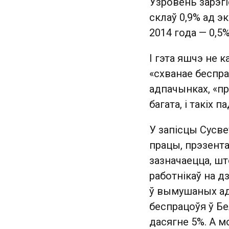
Узровень зарэгі
склаў 0,9% ад э
2014 года — 0,5%
І гэта яшчэ не 
«схванае беспра
адпачынках, «пр
багата, і такіх 
У запісцы Сусв
працы, прэзента
зазначаецца, шт
работнікаў на д
ў вымушаных ад
беспрацоўя ў Бе
дасягне 5%. А м