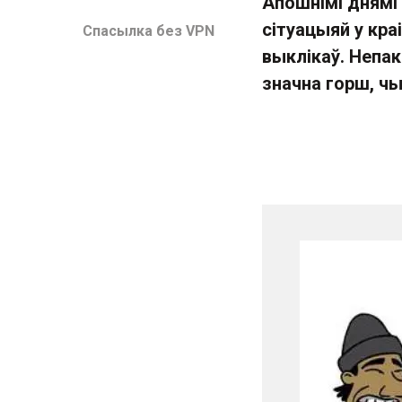
Апошнімі днямі 
сітуацыяй у кр
Спасылка без VPN
выклікаў. Непак
значна горш, ч