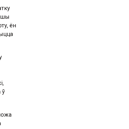
атку
ыўшы
ту, ён
шыцца
у
і,
 ў
можа
а