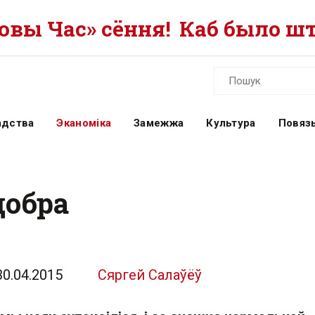
вы Час» сёння!
Каб было шт
адства
Эканоміка
Замежжа
Культура
Повязь
добра
30.04.2015
Сяргей Салаўёў