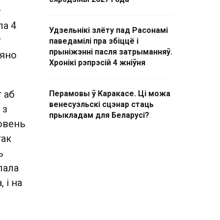
—
ла 4
Удзельнікі злёту пад Расонамі
у
паведамілі пра збіццё і
прыніжэнні пасля затрыманняў.
 яно
Хронікі рэпрэсій 4 жніўня
 аб
Перамовы ў Каракасе. Ці можа
венесуэльскі сцэнар стаць
 з
прыкладам для Беларусі?
овень
так
ь
лала
 і на