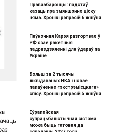
Праваабаронцы: падстаў
казаць пра змяншэнне ціску
няма. Хронікі рэпрэсій 6 жніўня
Паўночная Карэя разгортвае ў
РФ свае ракетныя
падраздзяленні для ўдараў па
Украіне
Больш за 2 тысячы
ліквідаваных НКА і новае
папаўненне «экстрэмісцкага»
спісу. Хронікі рэпрэсій 5 жніўня
ва
Еўрапейская
супрацьбалістычная сістэма
бачаць
можа быць гатовая да
раз
сярэдзіны 2027 года