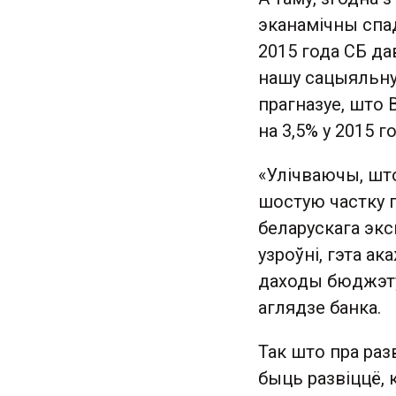
эканамічны спад
2015 года СБ да
нашу сацыяльну
прагназуе, што
на 3,5% у 2015 го
«Улічваючы, шт
шостую частку п
беларускага экс
узроўні, гэта а
даходы бюджэту 
аглядзе банка.
Так што пра раз
быць развіццё, к