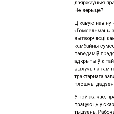
дзяржаўныя пра
Не верыце?
Цікавую навіну 
«Гомсельмаш» за
вытворчасці ка
камбайны сумес
паведаміў прад
адкрыты ў кітай
вылучыла там па
трактарнага зав
плошчы дадзены
У той жа час, п
працуюць у ска
тыдзень. Рабоч