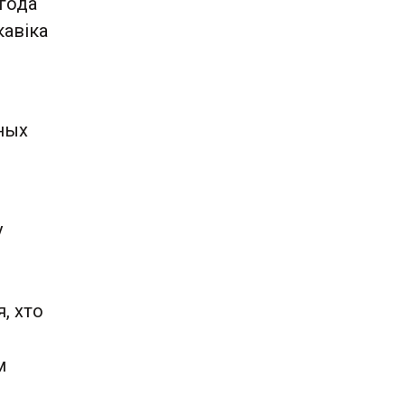
 года
кавіка
аных
у
, хто
м