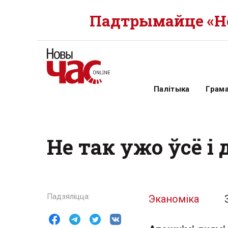
Падтрымайце «Но
Палітыка
Грам
Не так ужо ўсё і 
Эканоміка