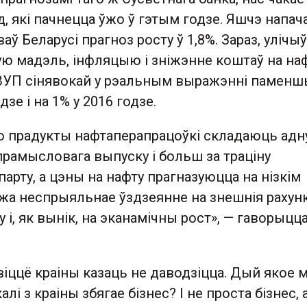
, які пачнецца ўжо ў гэтым годзе. Яшчэ напач
ваў Беларусі прагноз росту ў 1,8%. Зараз, уліч
ю мадэль, інфляцыю і зніжэнне коштаў на наф
 ВУП сінявокай у рэальным выражэнні памен
дзе і на 1% у 2016 годзе.
о прадукты нафтаперапрацоўкі складаюць адн
рамысловага выпуску і больш за траціну
парту, а цэны на нафту прагназуюцца на нізкім
кажа неспрыяльнае ўздзеянне на знешнія рахунк
і, як вынік, на эканамічны рост», — гаворыцца
віццё краіны казаць не даводзіцца. Дый якое 
алі з краіны збягае бізнес? І не проста бізнес, 