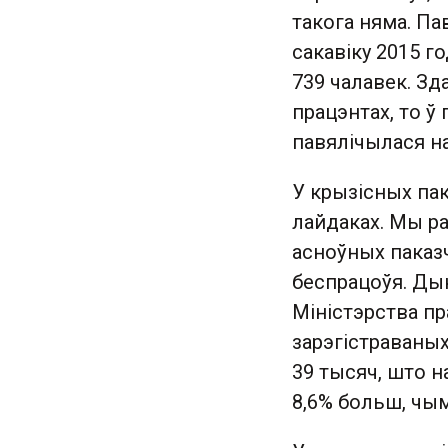
такога няма. Па
сакавіку 2015 г
739 чалавек. Зд
працэнтах, то ў
павялічылася на
У крызісных па
лайдаках. Мы ра
асноўных паказ
беспрацоўя. Дык
Міністэрства пр
зарэгістраваных
39 тысяч, што на
8,6% больш, чым