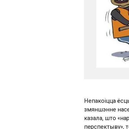
Непакоіцца ёсць
змяншэнне насел
казала, што «н
перспектыву», т