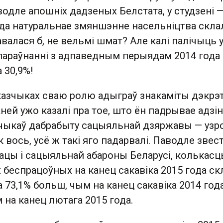
водле апошніх дадзеных Белстата, у студзені 
ода натуральнае змяншэнне насельніцтва скла
авалася б, не вельмі шмат? Але калі палічыць 
 параўнанні з адпаведным перыядам 2014 года
 30,9%!
казчыках сваю ролю адыграў знакаміты дэкрэт
ней ужо казалі пра тое, што ён падрывае адзін
чыкаў дабрабыту сацыяльнай дзяржавы — узр
 вось, усё ж такі яго падарвалі. Паводле звес
ацы і сацыяльнай абароны Беларусі, колькасц
 беспрацоўных на канец сакавіка 2015 года ск
 73,1% больш, чым на канец сакавіка 2014 года,
 на канец лютага 2015 года.