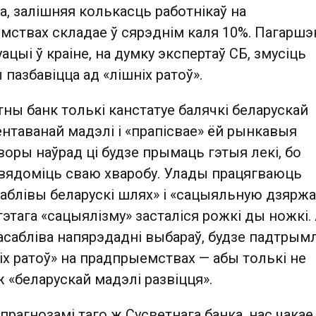
а, залішняя колькасць работнікаў на
ствах складае ў сярэднім каля 10%. Пагаршэ
ацыі ў краіне, на думку экспертаў СБ, змусіць
азбавіцца ад «лішніх ратоў».
ны банк толькі канстатуе балячкі беларускай
нтаванай мадэлі і «прапісвае» ёй рынкавыя
оры наўрад ці будзе прымаць гэтыя лекі, бо
вядоміць сваю хваробу. Улады працягваюць
аблівы беларускі шлях» і «сацыяльную дзяржа
 гэтага «сацыялізму» засталіся рожкі ды ножкі.
асабліва напярэдадні выбараў, будзе падтрым
іх ратоў» на прадпрыемствах — абы толькі не
 «беларускай мадэлі развіцця».
 прагнозамі таго ж Сусветнага банка, нас чакае