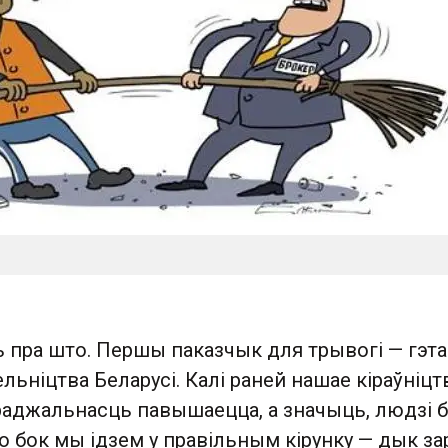
 пра што. Першы паказчык для трывогі — гэта
ьніцтва Беларусі. Калі раней нашае кіраўніцт
араджальнасць павышаецца, а значыць, людзі 
о бок мы ідзем у правільным кірунку — дык за