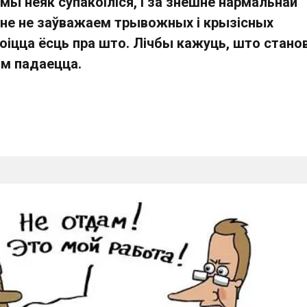
мы неяк супакоіліся, і за знешне нармальнай
аіне не заўважаем трывожных і крызісных
оіцца ёсць пра што. Лічбы кажуць, што стано
ым падаецца.