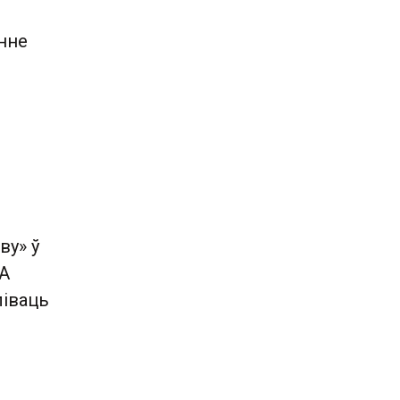
нне
ву» ў
 А
ліваць