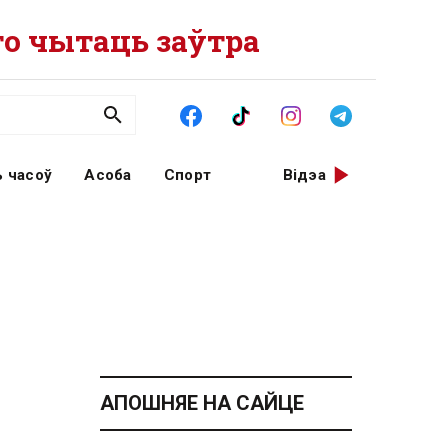
о чытаць заўтра
 часоў
Асоба
Спорт
Відэа
АПОШНЯЕ НА САЙЦЕ