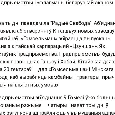
дпрыемствы і «флагманы беларускай эканомік
на тыдні паведаміла "Радыё Свабода". Аб’ядна
явіла аб стварэнні ў Кітаі двух новых заводаў
мбайнаў. «Гомсельмаш» збіраецца выпускаць
на з кітайскай карпарацыяй «Цзуншэн». Як
стаўнік прадпрыемства, Прадпрыемствы буду
скіх правінцыях Ганьсу і Хэбэй. Кітайская дзя
 20 гектараў — для «Гомсельмаша» і Мінскага
ода, каб вырабляць камбайны і трактары, пры
я на ільготных умовах.
радпрыемствы аб’яднання ў Гомелі ўжо больш 
рочаным рэжыме — чатыры і нават тры дні ў
ых рэгулярна адпраўляюць у вымушаныя адпа