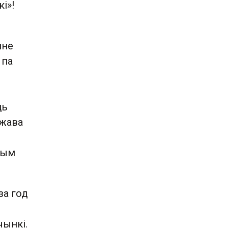
і»!
нне
 па
ць
ржава
чым
за год
чынкі.