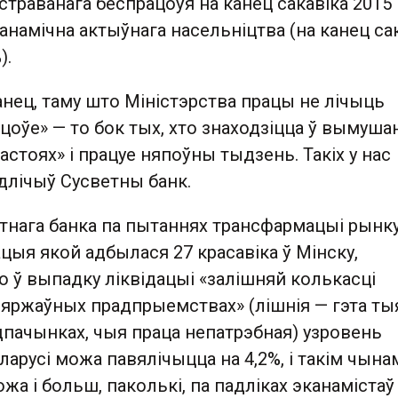
страванага беспрацоўя на канец сакавіка 2015
канамічна актыўнага насельніцтва (на канец са
).
канец, таму што Міністэрства працы не лічыць
цоўе» — то бок тых, хто знаходзіцца ў вымуш
астоях» і працуе няпоўны тыдзень. Такіх у нас
падлічыў Сусветны банк.
етнага банка па пытаннях трансфармацыі рынк
цыя якой адбылася 27 красавіка ў Мінску,
о ў выпадку ліквідацыі «залішняй колькасці
зяржаўных прадпрыемствах» (лішнія — гэта тыя
пачынках, чыя праца непатрэбная) узровень
ларусі можа павялічыцца на 4,2%, і такім чына
ожа і больш, паколькі, па падліках эканамістаў