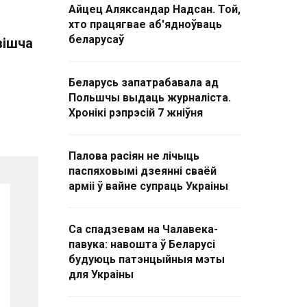
Айцец Аляксандар Надсан. Той,
хто працягвае аб'ядноўваць
беларусаў
вішча
Беларусь запатрабавала ад
Польшчы выдаць журналіста.
Хронікі рэпрэсій 7 жніўня
Палова расіян не лічыць
паспяховымі дзеянні сваёй
арміі ў вайне супраць Украіны
Са спадзевам на Чалавека-
павука: навошта ў Беларусі
будуюць патэнцыйныя мэты
для Украіны