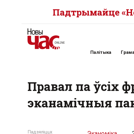
Падтрымайце «Но
Палітыка
Грам
Правал па ўсіх ф
эканамічныя пак
Эканоміка