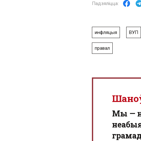
инфляцыя
ВУП
правал
Шано
Мы — 
неабыя
грамад