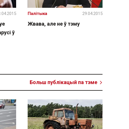
.04.2015
Палітыка
29.04.2015
уе
Жвава, але не ў тэму
русі ў
Больш публікацый па тэме