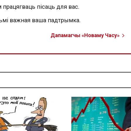
 працягваць пісаць для вас.
льмі важная ваша падтрымка.
Дапамагчы «Новаму Часу»