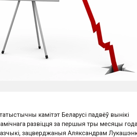
атыстычны камітэт Беларусі падвёў вынікі
амічнага развіцця за першыя тры месяцы года
азчыкі, зацверджаныя Аляксандрам Лукашэн