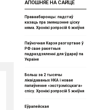
АПОШНЯЕ НА САЙЦЕ
Праваабаронцы: падстаў
казаць пра змяншэнне ціску
няма. Хронікі рэпрэсій 6 жніўня
Паўночная Карэя разгортвае ў
РФ свае ракетныя
падраздзяленні для ўдараў па
Украіне
Больш за 2 тысячы
ліквідаваных НКА і новае
папаўненне «экстрэмісцкага»
спісу. Хронікі рэпрэсій 5 жніўня
Еўрапейская