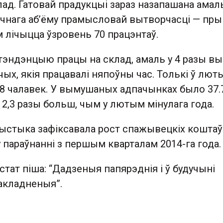
ад. Гатовай прадукцыі зараз назапашана амал
чнага аб’ёму прамысловай вытворчасці — пры
лічыцца ўзровень 70 працэнтаў.
тэндэнцыю працы на склад, амаль у 4 разы в
ых, якія працавалі няпоўны час. Толькі ў лют
38 чалавек. У вымушаных адпачынках было 37.
 ў 2,3 разы больш, чым у лютым мінулага года.
ыстыка зафіксавала рост спажывецкіх коштаў
 параўнанні з першым кварталам 2014-га года.
стат піша: “Дадзеныя папярэднія і ў будучыні
акладненыя”.