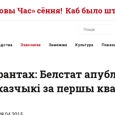
вы Час» сёння!
Каб было шт
адства
Эканоміка
Замежжа
Культура
Повязь
рантах: Белстат апуб
азчыкі за першы кв
28.04.2015