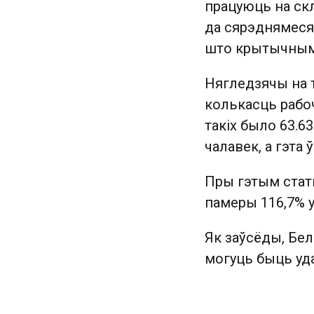
працуюць на скл
да сярэднямеся
што крытычным 
Нягледзячы на 
колькасць рабоч
такіх было 63.6
чалавек, а гэта
Пры гэтым стат
памеры 116,7% у
Як заўсёды, Бел
могуць быць уд