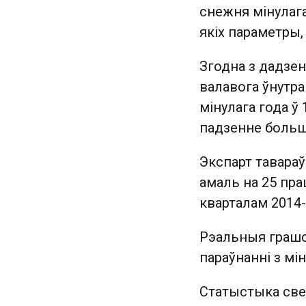
снежня мінулага
якіх параметры
Згодна з дадзе
валавога ўнутра
мінулага года ў
падзенне больш
Экспарт тавараў 
амаль на 25 пра
кварталам 2014-
Рэальныя грашо
параўнанні з мі
Статыстыка св