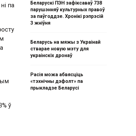
Беларускі ПЭН зафіксаваў 738
ні па
парушэнняў культурных правоў
за паўгоддзе. Хронікі рэпрэсій
3 жніўня
росту
ам
Беларусь на мяжы з Украінай
а
стварае новую мэту для
украінскіх дронаў
Расія можа абвясціць
шым
«тэхнічны дэфолт» па
прыкладзе Беларусі
3% ў