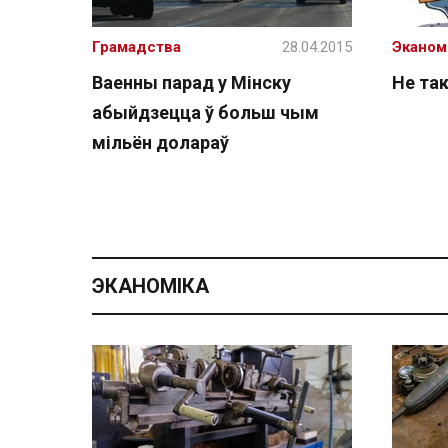
Грамадства
28.04.2015
Эканом
Ваенны парад у Мінску
Не так
абыйдзецца ў больш чым
мільён долараў
ЭКАНОМІКА