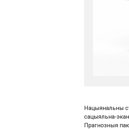
Нацыянальны ст
сацыяльна-экан
Прагнозныя пак