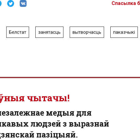
Спасылка 
Белстат
занятасць
вытворчасць
паказчыкі
ўныя чытачы!
незалежнае медыя для
кавых людзей з выразнай
зянскай пазіцыяй.