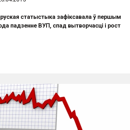
руская статыстыка зафіксавала ў першым
ода падзенне ВУП, спад вытворчасці і рост