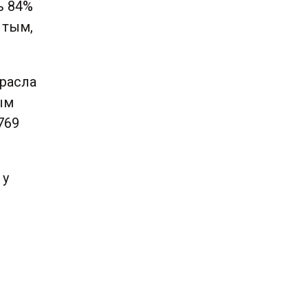
ь 84%
 тым,
ырасла
ым
769
 у