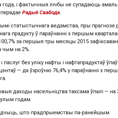
 года, і фактычныя лічбы не супадаюць амаль 
, перадае
Радыё Свабода
.
нымі статыстычнага ведамства, пры прагнозе 
нага прадукту ў параўнанні з першым квартал
 100,7% за першыя тры месяцы 2015 зафіксаван
 чым на 2%.
і паслуг без уліку нафты і нафтапрадуктаў ўпаў
цэнтаў — да ўзроўню 76,4% у параўнанні з пер
га.
выя даходы насельніцтва таксама ўпалі — на 
нулым годам.
едчыць, што прадпрыемствы па-ранейшым