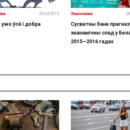
іка
30.04.2015
Эканоміка
28
 ужо ўсё і добра
Сусветны банк прагназ
эканамічны спад у Бела
2015—2016 гадах