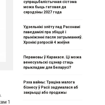
супрацьбалістычная сістэма
можа быць гатовая да
сярэдзіны 2027 года
Удзельнікі злёту пад Расонамі
паведамілі пра збіццё і
прыніжэнні пасля затрыманняў.
Хронікі рэпрэсій 4 жніўня
Перамовы ў Каракасе. Ці можа
венесуэльскі сцэнар стаць
прыкладам для Беларусі?
Рэха вайны: Траціна малога
бізнесу ў Расіі задумалася аб
закрыцці або продажы
.
кам 1