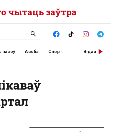
о чытаць заўтра
 часоў
Асоба
Спорт
Відэа
лікаваў
артал