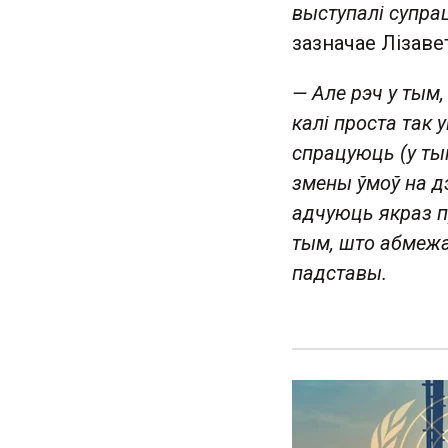
выступалі супрац
зазначае Лізаве
— Але рэч у тым,
калі проста так 
спрацуюць (у ты
змены ўмоў на дэ
адчуюць якраз п
тым, што абмеж
падставы.