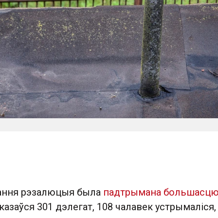
вання рэзалюцыя была
падтрымана большасц
ыказаўся 301 дэлегат, 108 чалавек устрымаліся,