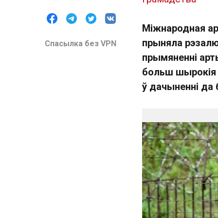
Міжнародная ар
прыняла рэзалю
Спасылка без VPN
прымяненні арт
больш шырокія 
ў дачыненні да