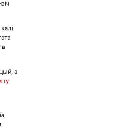
віч
 калі
гэта
та
цый, а
лту
ба
я