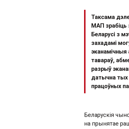
Таксама дэле
МАП зрабіць 
Беларусі з м
захадамі мог
эканамічныя 
тавараў, абм
разрыў экана
датычна тых 
працоўных п
Беларускія чыно
на прынятае ра