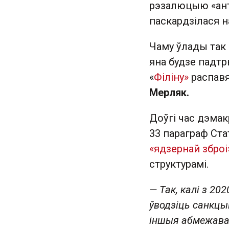
рэзалюцыю «ант
паскардзілася н
Чаму ўлады так 
яна будзе падтр
«
Філіну»
распавя
Мерляк.
Доўгі час дэма
33 параграф Ст
«ядзернай зброі
структурамі.
— Так, калі з 20
ўводзіць санкцыі
іншыя абмежаван