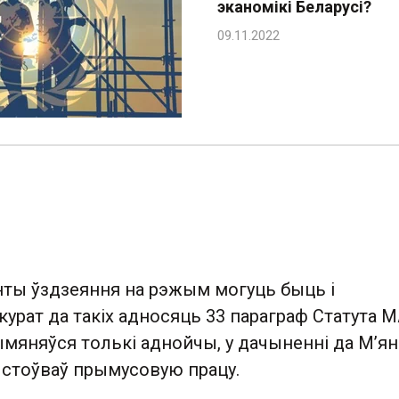
эканомікі Беларусі?
нты ўздзеяння на рэжым могуць быць і
урат да такіх адносяць 33 параграф Статута М
ымяняўся толькі аднойчы, у дачыненні да М’я
ыстоўваў прымусовую працу.