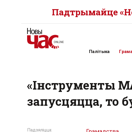
Падтрымайце «Но
Палітыка
Грам
«Інструменты МА
запусцяцца, то б
Грамадства