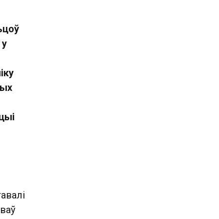
ьцоў
 у
іку
ных
цыі
авалі
зваў