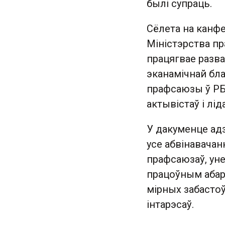
былі супраць.
Сёлета на канф
Міністэрства пр
працягвае разва
эканамічнай бл
прафсаюзы ў РБ 
актывістаў і лі
У дакуменце ад
усе абвінавачан
прафсаюзаў, уне
працоўным абар
мірных забастоў
інтарэсаў.