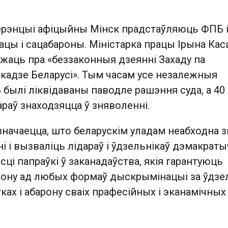
ерэнцыі афіцыйны Мінск прадстаўляюць ФПБ 
ацы і сацабароны. Міністарка працы Ірына Кас
жаць пра «беззаконныя дзеянні Захаду па
акадзе Беларусі». Тым часам усе незалежныя
былі ліквідаваны паводле рашэння суда, а 40 
дараў знаходзяцца ў зняволенні.
значаецца, што беларускім уладам неабходна 
ні і вызваліць лідараў і ўдзельнікаў дэмакрат
сці папраўкі ў заканадаўства, якія гарантуюць
ону ад любых формаў дыскрымінацыі за ўдзел
ках і абарону сваіх прафесійных і эканамічных