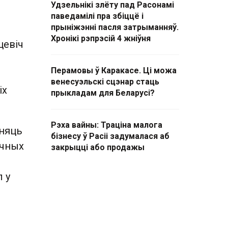
Удзельнікі злёту пад Расонамі
паведамілі пра збіццё і
прыніжэнні пасля затрыманняў.
і
Хронікі рэпрэсій 4 жніўня
цевіч
Перамовы ў Каракасе. Ці можа
венесуэльскі сцэнар стаць
іх
прыкладам для Беларусі?
Рэха вайны: Траціна малога
зняць
бізнесу ў Расіі задумалася аб
ычных
закрыцці або продажы
 у