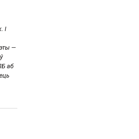
. І
мэты —
ў
ПБ аб
ець