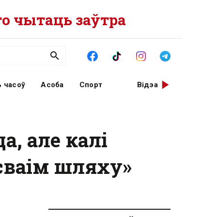
о чытаць заўтра
 часоў
Асоба
Спорт
Відэа
, але калі
 сваім шляху»