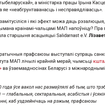
ыбеларускай», а міністарка працы Ірына Касце
а яе «неабгрунтаванасць і несправядлівасць».
замітусіліся і які эфект можа даць рэзалюцыя,
ымана краінамі-чальцамі МАП напоўніцу? Пра 
ла старшыня асацыяцыі Salidarnast e.V.
Лізаве
кратычныя прафсаюзы выступалі супраць санк
атута МАП лічылі крайняй мерай, чымсьці
кшта
»
ва ўзаемаадносінах Беларусі з міжнароднымі
20 года ўсе вакол нас размаўлялі аб тым, што трэ
 — глабальныя, сектаральныя, асабістыя і ўсякі
ні, каб уздзейнічаць на рэжым, прафсаюзы