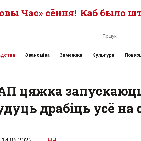
вы Час» сёння!
Каб было шт
адства
Эканоміка
Замежжа
Культура
Повязь
П цяжка запускаюцца
удуць драбіць усё на
14.06.2023
НЧ