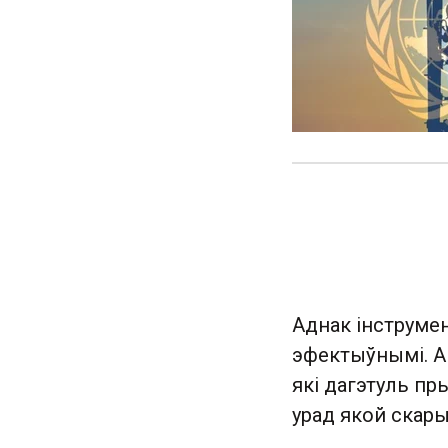
Аднак інструме
эфектыўнымі. Ак
які дагэтуль пр
урад якой скар