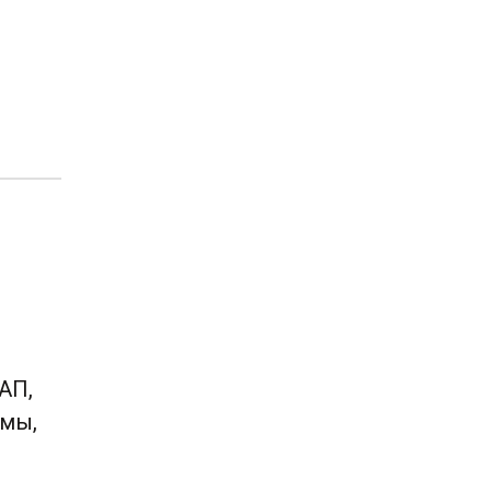
АП,
нмы,