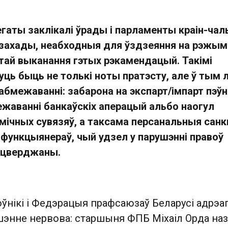
гаты заклікалі ўрады і парламенты краін-чал
захады, неабходныя для ўздзеяння на рэжым
этай выканання гэтых рэкамендацый. Такімі
уць быць не толькі ноты пратэсту, але ў тым л
абмежаванні: забарона на экспарт/імпарт пэў
ежаванні банкаўскіх аперацый альбо наогул
мічных сувязяў, а таксама персанальныя санк
функцыянераў, чый удзел у парушэнні правоў
ацверджаны.
ўнікі і Федэрацыя прафсаюзаў Беларусі адрэаг
шэнне нервова: старшыня ФПБ Міхаіл Орда на