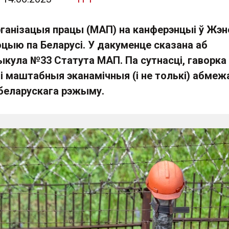
ганізацыя працы (МАП) на канферэнцыі ў Жэн
цыю па Беларусі. У дакуменце сказана аб
ыкула №33 Статута МАП. Па сутнасці, гаворка
і маштабныя эканамічныя (і не толькі) абмеж
 беларускага рэжыму.