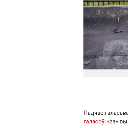
Падчас галаса
галасоў
: «за» в