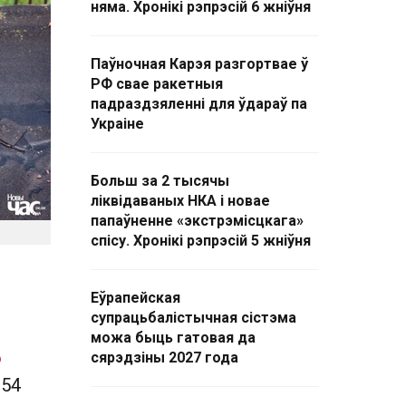
няма. Хронікі рэпрэсій 6 жніўня
Паўночная Карэя разгортвае ў
РФ свае ракетныя
падраздзяленні для ўдараў па
Украіне
Больш за 2 тысячы
ліквідаваных НКА і новае
папаўненне «экстрэмісцкага»
спісу. Хронікі рэпрэсій 5 жніўня
Еўрапейская
супрацьбалістычная сістэма
можа быць гатовая да
ю
сярэдзіны 2027 года
 54