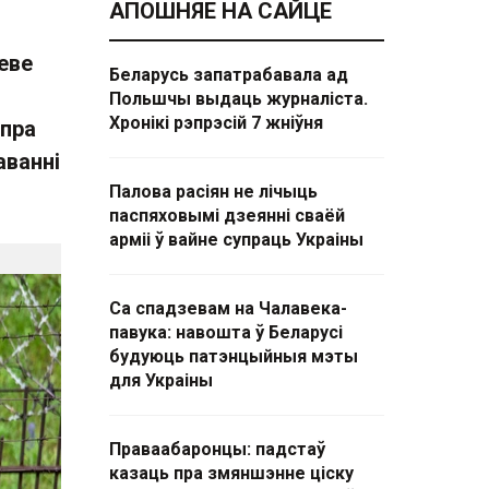
АПОШНЯЕ НА САЙЦЕ
еве
Беларусь запатрабавала ад
Польшчы выдаць журналіста.
Хронікі рэпрэсій 7 жніўня
 пра
аванні
Палова расіян не лічыць
паспяховымі дзеянні сваёй
арміі ў вайне супраць Украіны
Са спадзевам на Чалавека-
павука: навошта ў Беларусі
будуюць патэнцыйныя мэты
для Украіны
Праваабаронцы: падстаў
казаць пра змяншэнне ціску