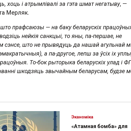
ь, хоць і атрымлівалі за гэта шмат негатыву
, —
та Мерляк.
 што прафсаюзы — на баку беларускіх працоўных
уводзіць нейкія санкцыі, то яны, па-першае, не
м сэнсе, што не прывядуць да нашай агульнай 
макратычныя), а па-другое, лепш за ўсіх іх уплы
рацоўныя. То-бок рыторыка беларускіх улад і Ф
аванні шкодзяць звычайным беларусам, будзе м
Эканоміка
«Атамная бомба» для