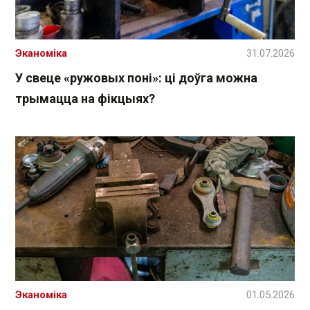
Эканоміка
31.07.2026
У свеце «ружовых поні»: ці доўга можна
трымацца на фікцыях?
Эканоміка
01.05.2026