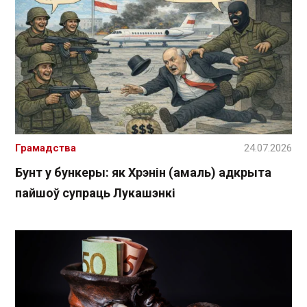
Грамадства
24.07.2026
Бунт у бункеры: як Хрэнін (амаль) адкрыта
пайшоў супраць Лукашэнкі