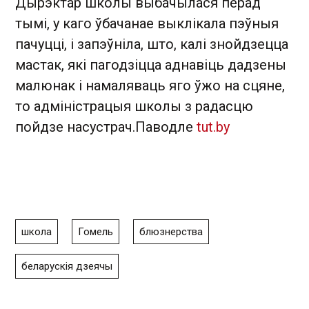
Дырэктар школы выбачылася перад
тымі, у каго ўбачанае выклікала пэўныя
пачуцці, і запэўніла, што, калі знойдзецца
мастак, які пагодзіцца аднавіць дадзены
малюнак і намаляваць яго ўжо на сцяне,
то адміністрацыя школы з радасцю
пойдзе насустрач.Паводле
tut.by
школа
Гомель
блюзнерства
беларускія дзеячы