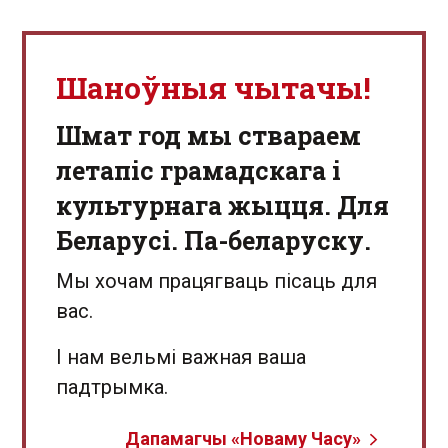
Шаноўныя чытачы!
Шмат год мы ствараем
летапіс грамадскага і
культурнага жыцця. Для
Беларусі. Па-беларуску.
Мы хочам працягваць пісаць для
вас.
І нам вельмі важная ваша
падтрымка.
Дапамагчы «Новаму Часу»