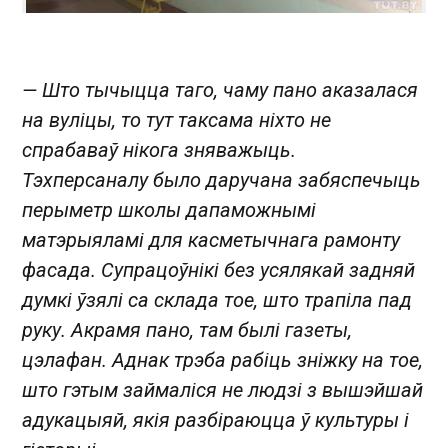
— Што тычыцца таго, чаму пано аказалася
на вуліцы, то тут таксама ніхто не
спрабаваў нікога зняважыць.
Тэхперсаналу было даручана забяспечыць
перыметр школы дапаможнымі
матэрыяламі для касметычнага рамонту
фасада. Супрацоўнікі без усялякай задняй
думкі ўзялі са склада тое, што трапіла пад
руку. Акрамя пано, там былі газеты,
цэлафан. Аднак трэба рабіць зніжку на тое,
што гэтым займаліся не людзі з вышэйшай
адукацыяй, якія разбіраюцца ў культуры і