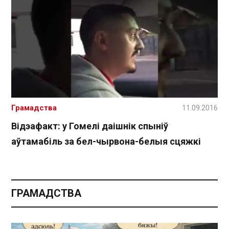
Грамадства
11.09.2016
Відэафакт: у Гомелі даішнік спыніў
аўтамабіль за бел-чырвона-белыя сцяжкі
ГРАМАДСТВА