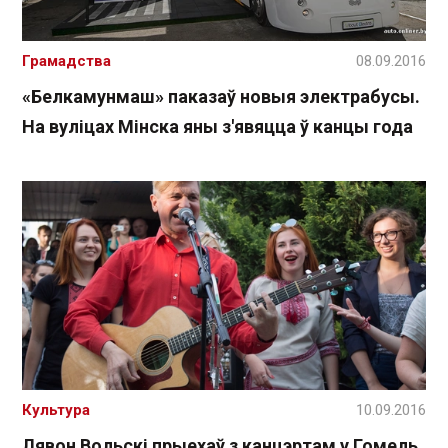
Грамадства
08.09.2016
«Белкамунмаш» паказаў новыя электрабусы.
На вуліцах Мінска яны з'явяцца ў канцы года
Культура
10.09.2016
Лявон Вольскі прыехаў з канцэртам у Гомель