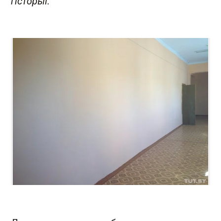
гісторыі.