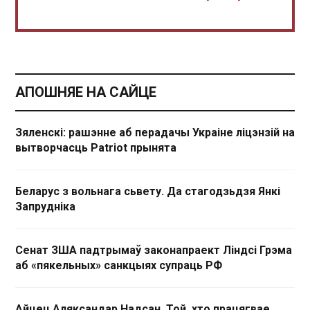
АПОШНЯЕ НА САЙЦЕ
Зяленскі: рашэнне аб перадачы Украіне ліцэнзій на
вытворчасць Patriot прынята
Беларус з вольнага сьвету. Да стагодзьдзя Янкі
Запрудніка
Сенат ЗША падтрымаў законапраект Ліндсі Грэма
аб «пякельных» санкцыях супраць РФ
Айцец Аляксандар Надсан. Той, хто працягвае