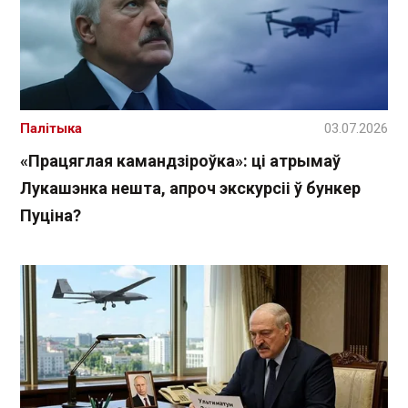
Палітыка
03.07.2026
«Працяглая камандзіроўка»: ці атрымаў
Лукашэнка нешта, апроч экскурсіі ў бункер
Пуціна?