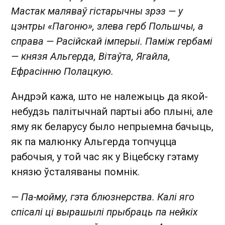
Мастак маляваў гістарычны зрэз — у
цэнтры «Пагоню», злева герб Польшчы, а
справа — Расійскай імперыі. Паміж гербамі
— князя Альгерда, Вітаўта, Ягайла,
Ефрасінню Полацкую.
Андрэй кажа, што не належыць да якой-
небудзь палітычнай партыі або плыні, але
яму як беларусу было непрыемна бачыць,
як па малюнку Альгерда топчуцца
рабочыя, у той час як у Віцебску гэтаму
князю ўсталяваны помнік.
— Па-мойму, гэта блюзнерства. Калі яго
спісалі ці вырашылі прыбраць па нейкіх