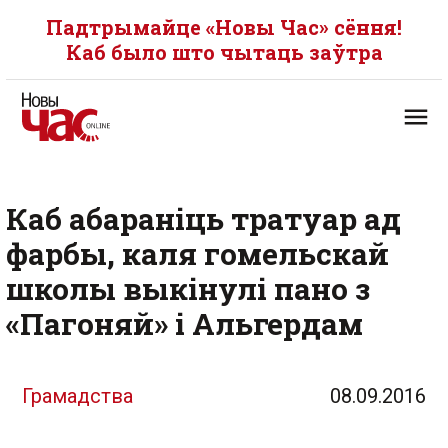
Падтрымайце «Новы Час» сёння!
Каб было што чытаць заўтра
Каб абараніць тратуар ад
фарбы, каля гомельскай
школы выкінулі пано з
«Пагоняй» і Альгердам
Грамадства
08.09.2016