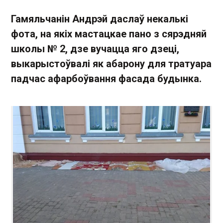
Гамяльчанін Андрэй даслаў некалькі
фота, на якіх мастацкае пано з сярэдняй
школы № 2, дзе вучацца яго дзеці,
выкарыстоўвалі як абарону для тратуара
падчас афарбоўвання фасада будынка.