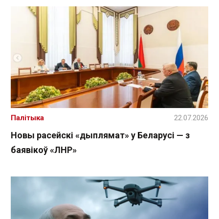
Палітыка
22.07.2026
Новы расейскі «дыплямат» у Беларусі — з
баявікоў «ЛНР»