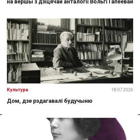
на вершы з дзіцячай анталогіі Вольгі Гапеевай
Культура
18.07.2026
Дом, дзе рэдагавалі будучыню
Спасылка без VPN