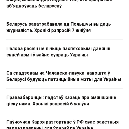
аб'ядноўваць беларусаў
Беларусь запатрабавала ад Польшчы выдаць
журналіста. Хронікі рэпрэсій 7 жніўня
Палова расіян не лічыць паспяховымі дзеянні
сваёй арміі ў вайне супраць Украіны
Са спадзевам на Чалавека-павука: навошта ў
Беларусі будуюць патэнцыйныя мэты для Украіны
Праваабаронцы: падстаў казаць пра змяншэнне
ціску няма. Хронікі рэпрэсій 6 жніўня
Паўночная Карэя разгортвае ў РФ свае ракетныя
падраздзяленні для ўдараў па Украіне