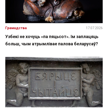
Грамадства
17.07.2026
Узбекі не хочуць «па пяцьсот». Ім заплацяць
больш, чым атрымлівае палова беларусаў?