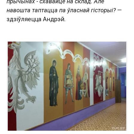
прычынах - схавайце на склад. Але
навошта таптацца па ўласнай гісторыі?
—
здзіўляецца Андрэй.