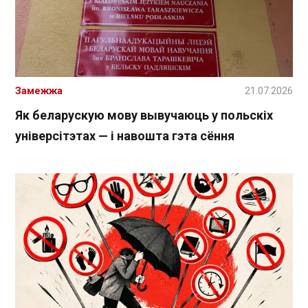
Замежжа
21.07.2026
Як беларускую мову вывучаюць у польскіх
універсітэтах — і навошта гэта сёння