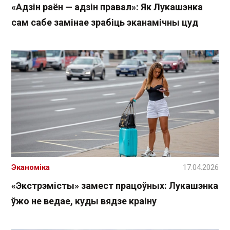
«Адзін раён — адзін правал»: Як Лукашэнка
сам сабе замінае зрабіць эканамічны цуд
Эканоміка
17.04.2026
«Экстрэмісты» замест працоўных: Лукашэнка
ўжо не ведае, куды вядзе краіну