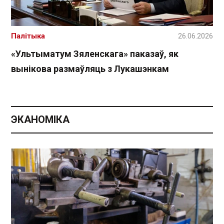
Палітыка
26.06.2026
«Ультыматум Зяленскага» паказаў, як
вынікова размаўляць з Лукашэнкам
ЭКАНОМІКА