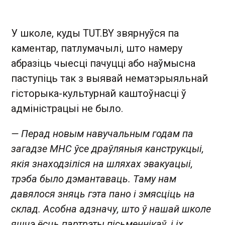
У школе, куды TUT.BY звярнуўся па
каментар, патлумачылі, што намеру
абразіць чыесці пачуцці або наўмысна
паступіць так з выявай нематэрыяльнай
гісторыка-культурнай каштоўнасці ў
адміністрацыі не было.
— Перад новым навучальным годам па
загадзе МНС ўсе драўляныя канструкцыі,
якія знаходзіліся на шляхах эвакуацыі,
трэба было дэмантаваць. Таму нам
давялося зняць гэта пано і змясціць на
склад. Асобна адзначу, што ў нашай школе
яшчэ ёсць партрэты пісьменнікаў, і іх