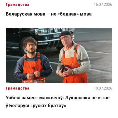
Грамадства
16.07.2026
Беларуская мова — не «бедная» мова
Грамадства
10.07.2026
Узбекі замест масквічоў: Лукашэнка не вітае
ў Беларусі «рускіх братоў»