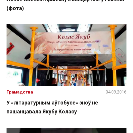
(фота)
Грамадства
04.09.2016
У «літаратурным аўтобусе» зноў не
пашанцавала Якубу Коласу