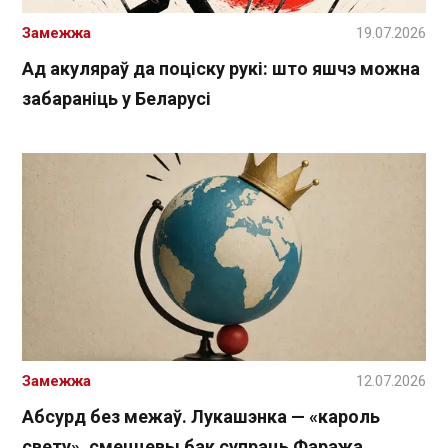
Замежжа
19.07.2026
Ад акуляраў да поціску рукі: што яшчэ можна
забараніць у Беларусі
Замежжа
12.07.2026
Абсурд без межаў. Лукашэнка — «кароль
свету», смеццевы бак супраць Фаража