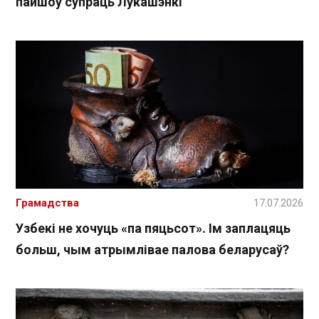
пайшоў супраць Лукашэнкі
Грамадства
17.07.2026
Узбекі не хочуць «па пяцьсот». Ім заплацяць
больш, чым атрымлівае палова беларусаў?