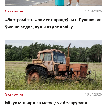
Эканоміка
17.04.2026
«Экстрэмісты» замест працоўных: Лукашэнка
ўжо не ведае, куды вядзе краіну
Эканоміка
10.04.2026
Мінус мільярд за месяц: як беларуская