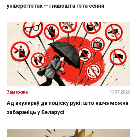
універсітэтах — і навошта гэта сёння
Замежжа
19.07.2026
Ад акуляраў да поціску рукі: што яшчэ можна
забараніць у Беларусі