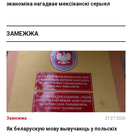
эканоміка нагадвае мексіканскі серыял
ЗАМЕЖЖА
Замежжа
21.07.2026
Як беларускую мову вывучаюць у польскіх