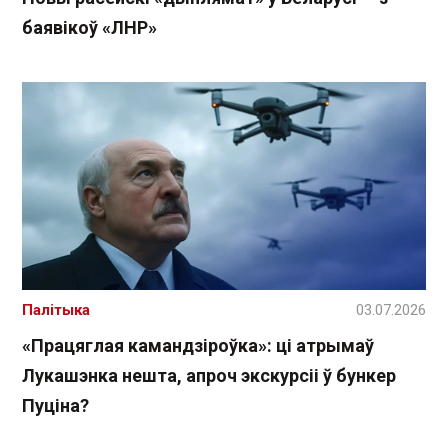
баявікоў «ЛНР»
Палітыка
03.07.2026
«Працяглая камандзіроўка»: ці атрымаў
Лукашэнка нешта, апроч экскурсіі ў бункер
Пуціна?