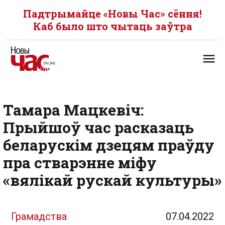
Падтрымайце «Новы Час» сёння!
Каб было што чытаць заўтра
Тамара Мацкевіч:
Прыйшоў час расказаць
беларускім дзецям праўду
пра стварэнне міфу
«вялікай рускай культуры»
Грамадства
07.04.2022