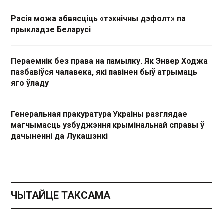
Расія можа абвясціць «тэхнічны дэфолт» па
прыкладзе Беларусі
Пераемнік без права на памылку. Як Энвер Ходжа
пазбавіўся чалавека, які павінен быў атрымаць
яго ўладу
Генеральная пракуратура Украіны разглядае
магчымасць узбуджэння крымінальнай справы ў
дачыненні да Лукашэнкі
ЧЫТАЙЦЕ ТАКСАМА