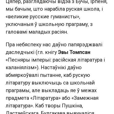
Цяпер, разглядаючы відэа з Бучы, Ірпеня,
мы бачым, што нарабіла руская школа, і
«великие русские гуманисты»,
уключаныя ў школьную праграму, з
галовамі маладых расіян.
Пра небяспеку нас даўно папярэджвалі
даследчыкі (гл. кнігу
Эвы Томпсан
«Песняры імперыі: расійская літаратура і
каланіялізм»). Настаўнікі даўно
абмяркоўвалі пытанне, каб рускую
літаратуру выключыць са школьнай
праграмы, але выкладаць яе ў межах
прадмета «Літаратура» або «Замежная
літаратура». Каб творы Пушкіна,
Дастаеўскага, Булгакава вывучаліся