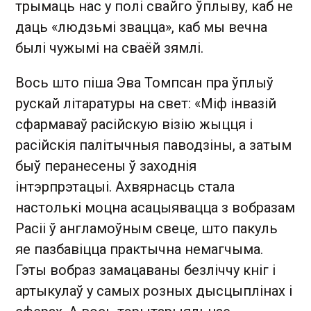
трымаць нас у полі свайго ўплыву, каб не
даць «людзьмі звацца», каб мы вечна
былі чужымі на сваёй зямлі.
Вось што піша Эва Томпсан пра ўплыў
рускай літаратуры на свет: «Міф інвазій
сфармаваў расійскую візію жыцця і
расійскія палітычныя паводзіны, а затым
быў перанесены ў заходнія
інтэрпрэтацыі. Ахвярнасць стала
настолькі моцна асацыявацца з вобразам
Расіі ў англамоўным свеце, што пакуль
яе пазбавіцца практычна немагчыма.
Гэты вобраз замацаваны безліччу кніг і
артыкулаў у самых розных дысцыплінах і