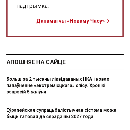
падтрымка.
Дапамагчы «Новаму Часу»
АПОШНЯЕ НА САЙЦЕ
Больш за 2 тысячы ліквідаваных НКА і новае
папаўненне «экстрэмісцкага» спісу. Хронікі
рэпрэсій 5 жніўня
Еўрапейская супрацьбалістычная сістэма можа
быць гатовая да сярэдзіны 2027 года