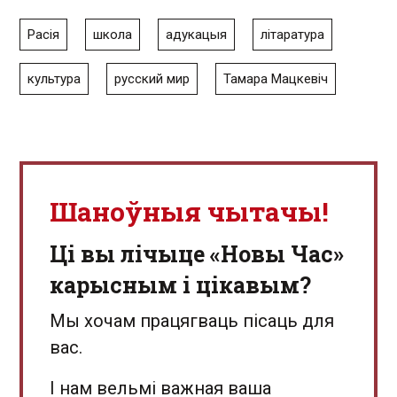
Расія
школа
адукацыя
літаратура
культура
русский мир
Тамара Мацкевіч
Шаноўныя чытачы!
Ці вы лічыце «Новы Час»
карысным і цікавым?
Мы хочам працягваць пісаць для
вас.
І нам вельмі важная ваша