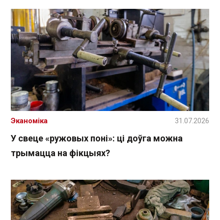
Эканоміка
31.07.2026
У свеце «ружовых поні»: ці доўга можна
трымацца на фікцыях?