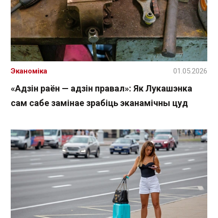
Эканоміка
01.05.2026
«Адзін раён — адзін правал»: Як Лукашэнка
сам сабе замінае зрабіць эканамічны цуд