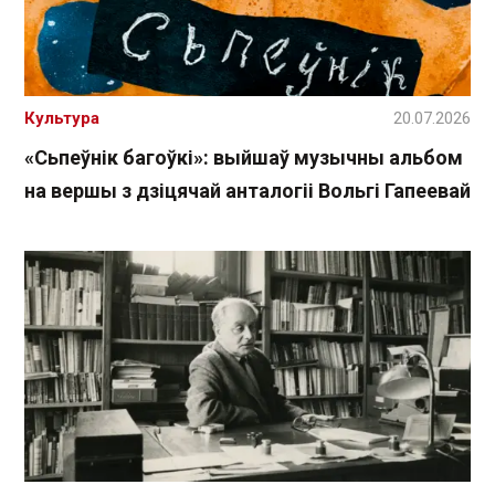
Культура
20.07.2026
«Сьпеўнік багоўкі»: выйшаў музычны альбом
на вершы з дзіцячай анталогіі Вольгі Гапеевай