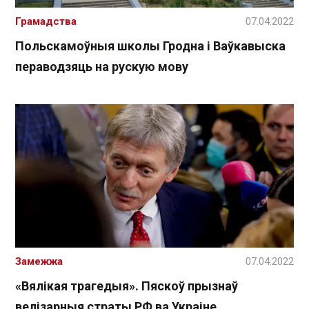
Грамадства
07.04.2022
Польскамоўныя школы Гродна і Ваўкавыска
пераводзяць на рускую мову
Замежжа
07.04.2022
«Вялікая трагедыя». Пяскоў прызнаў
велізарныя страты РФ ва Украіне