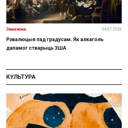
Замежжа
04.07.2026
Рэвалюцыя пад градусам. Як алкаголь
дапамог стварыць ЗША
КУЛЬТУРА