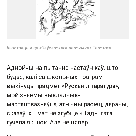
Ілюстрацыя да «Каўказскага палонніка» Талстога
Аднойчы на пытанне настаўнікаў, што
будзе, калі са школьных праграм
выкінуць прадмет «Руская літаратура»,
мой знаёмы выкладчык-
мастацтвазнаўца, этнічны расіец, дарэчы,
сказаў: «Шмат не згубіце!» Тады гэта
гучала як шок. Але не цяпер.