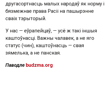
другасортнасць малых народаў як норму і
бязмежнае права Расіі на пашырэнне
сваіх тэрыторый.
У нас — еўрапейцаў, — усё ж такі іншыя
каштоўнасці. Важны чалавек, а не яго
статус (чин), каштоўнасць — свая
зямелька, а не панская.
Паводле
budzma.org