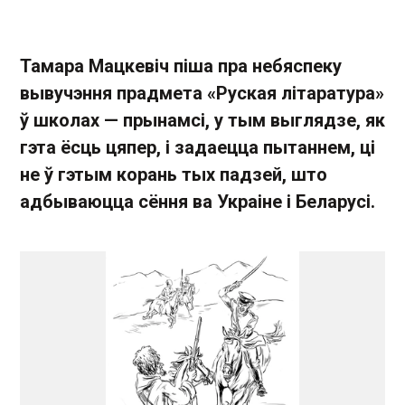
Тамара Мацкевіч піша пра небяспеку
вывучэння прадмета «Руская літаратура»
ў школах — прынамсі, у тым выглядзе, як
гэта ёсць цяпер, і задаецца пытаннем, ці
не ў гэтым корань тых падзей, што
адбываюцца сёння ва Украіне і Беларусі.