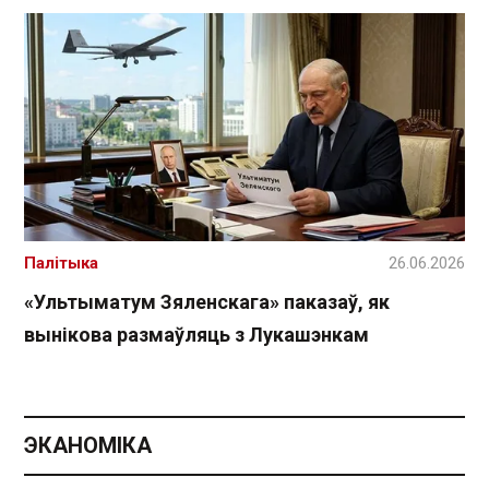
Палітыка
26.06.2026
«Ультыматум Зяленскага» паказаў, як
вынікова размаўляць з Лукашэнкам
ЭКАНОМІКА