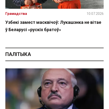
Грамадства
10.07.2026
Узбекі замест масквічоў: Лукашэнка не вітае
ў Беларусі «рускіх братоў»
ПАЛІТЫКА