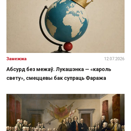
Замежжа
12.07.2026
Абсурд без межаў. Лукашэнка — «кароль
свету», смеццевы бак супраць Фаража