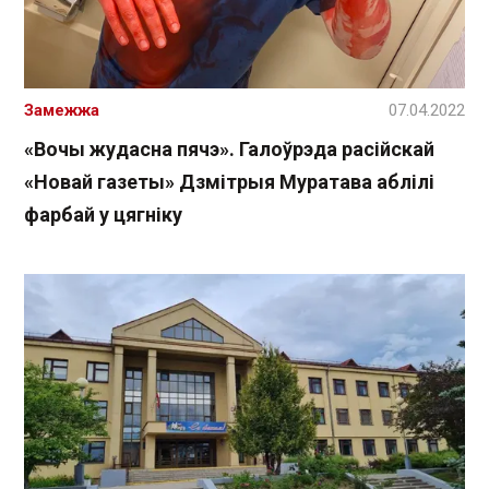
Замежжа
07.04.2022
«Вочы жудасна пячэ». Галоўрэда расійскай
«Новай газеты» Дзмітрыя Муратава аблілі
фарбай у цягніку