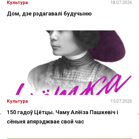
Культура
18.07.2026
Дом, дзе рэдагавалі будучыню
Культура
15.07.2026
150 гадоў Цётцы. Чаму Алёіза Пашкевіч і
Спасылка без VPN
сёньня апярэджвае свой час