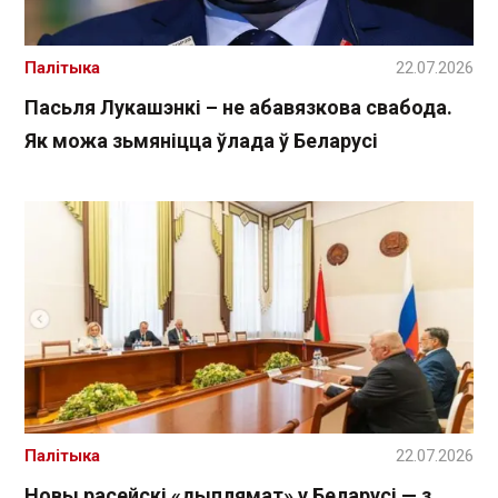
Палітыка
22.07.2026
Пасьля Лукашэнкі – не абавязкова свабода.
Як можа зьмяніцца ўлада ў Беларусі
Палітыка
22.07.2026
Новы расейскі «дыплямат» у Беларусі — з