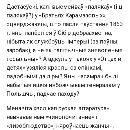
Дастаеўскі, калі высмейваў «палякаў» (і ці
палякаў?) у «Братьях Карамазовых»,
сцвярджаючы, што пасля паўстання 1863
г. яны папёрліся ў Сібір добраахвотна,
нібыта як службоўцы імперыі (за пэўны
заробак), а не як палітычныя зняволеныя
і ссыльныя? А адкуль у пакоях у «Отцах и
детях» узяліся крэслы са спінкамі,
падобнымі да ліры? Яны насамрэч былі
набытыя яшчэ нябожчыкам генералам у
Польшчы, падчас паходу?
Менавіта «вялікая руская літаратура»
навязвае нам «чинопочитание» і
«лизоблюдство», няроўнасць жанчын,