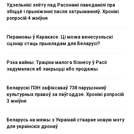
Удзельнікі злёту пад Расонамі паведамілі пра
збіццё і прыніжэнні пасля затрыманняў. Хронікі
рэпрэсій 4 жніўня
Перамовы ў Каракасе. Ці можа венесуэльскі
сцэнар стаць прыкладам для Беларусі?
Рэха вайны: Траціна малога бізнесу ў Расіі
задумалася аб закрыцці або продажы
Беларускі ПЭН зафіксаваў 738 парушэнняў
культурных правоў за паўгоддзе. Хронікі рэпрэсій
3 жніўня
Беларусь на мяжы з Украінай стварае новую мэту
для украінскіх дронаў