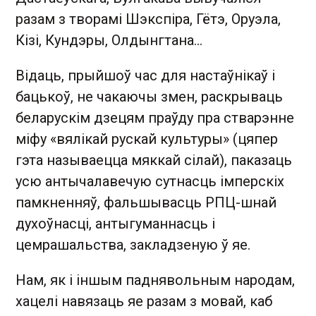
разам з творамі Шэкспіра, Гётэ, Оруэла,
Кізі, Кундэры, Олдынгтана...
Відаць, прыйшоў час для настаўнікаў і
бацькоў, не чакаючы змен, раскрываць
беларускім дзецям праўду пра стварэнне
міфу «вялікай рускай культуры» (цяпер
гэта называецца мяккай сілай), паказаць
усю антычалавечую сутнасць імперскіх
памкненняў, фальшывасць РПЦ-шнай
духоўнасці, антыгуманнасць і
цемрашальства, закладзеную ў яе.
Нам, як і іншым паднявольным народам,
хацелі навязаць яе разам з мовай, каб