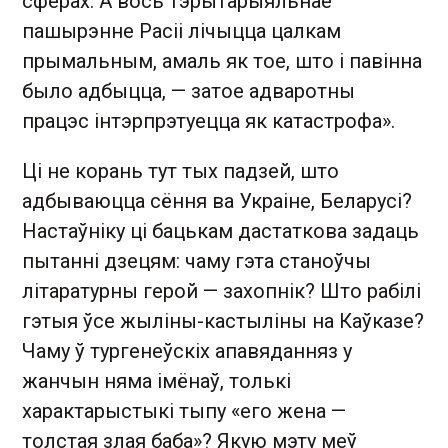
сферах. А вось тэрытарыяльнае
пашырэнне Расіі лічыцца цалкам
прымальным, амаль як тое, што і павінна
было адбыцца, — затое адваротны
працэс інтэрпрэтуецца як катастрофа».
Ці не корань тут тых падзей, што
адбываюцца сёння ва Украіне, Беларусі?
Настаўніку ці бацькам дастаткова задаць
пытанні дзецям: чаму гэта станоўчы
літаратурны герой — захопнік? Што рабілі
гэтыя ўсе жыліны-кастыліны на Каўказе?
Чаму ў тургенеўскіх апавяданняз у
жанчын няма імёнаў, толькі
характарыстыкі тыпу «его жена —
толстая злая баба»? Якую мэту меў