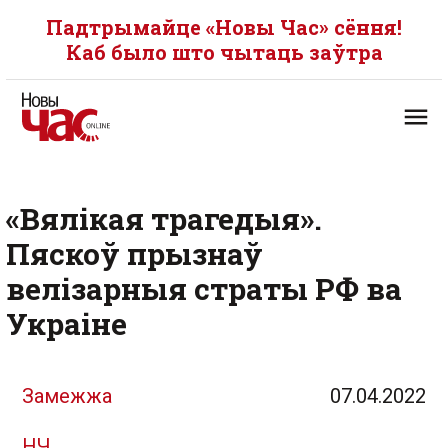
Падтрымайце «Новы Час» сёння!
Каб было што чытаць заўтра
«Вялікая трагедыя».
Пяскоў прызнаў
велізарныя страты РФ ва
Украіне
Замежжа
07.04.2022
НЧ