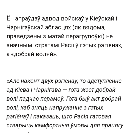
Ён апраўдаў адвод войскаў у Кіеўскай і
Чарнігаўскай абласцях (як вядома,
праведзены з мэтай перагрупоўкі) не
значнымі стратамі Расіі ў гэтых рэгіёнах,
а «добрай воляй».
«Але наконт двух рэгіёнаў, то адступленне
ад Кіева і Чарнігава — гэта жэст добрай
волі падчас перамоў. Гэта быў акт добрай
волі, каб зняць напружанне з гэтых
рэгіёнаў і паказаць, што Расія гатовая
стварыць камфортныя ўмовы для працягу