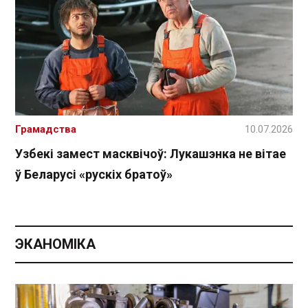
Грамадства
10.07.2026
Узбекі замест масквічоў: Лукашэнка не вітае
ў Беларусі «рускіх братоў»
ЭКАНОМІКА