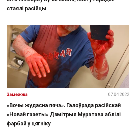
стаялі расійцы
Замежжа
07.04.2022
«Вочы жудасна пячэ». Галоўрэда расійскай
«Новай газеты» Дзмітрыя Муратава аблілі
фарбай у цягніку