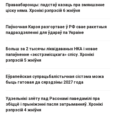
Праваабаронцы: падстаў казаць пра змяншэнне
ціску няма. Хронікі рэпрэсій 6 жніўня
Паўночная Карэя разгортвае ў РФ свае ракетныя
падраздзяленні для ўдараў па Украіне
Больш за 2 тысячы ліквідаваных НКА і новае
папаўненне «экстрэмісцкага» спісу. Хронікі
рэпрэсій 5 жніўня
Еўрапейская супрацьбалістычная сістэма можа
быць гатовая да сярэдзіны 2027 года
Удзельнікі злёту пад Расонамі паведамілі пра
збіццё і прыніжэнні пасля затрыманняў. Хронікі
рэпрэсій 4 жніўня