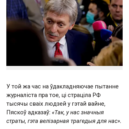
У той жа час на ўдакладняючае пытанне
журналіста пра тое, ці страціла РФ
тысячы сваіх людзей у гэтай вайне,
Пяскоў адказаў:
«Так, у нас значныя
страты, гэта велізарная трагедыя для нас».