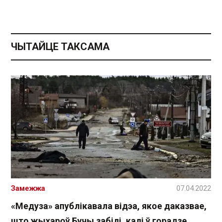
ЧЫТАЙЦЕ ТАКСАМА
Замежжа
07.04.2022
«Медуза» апублікавала відэа, якое даказвае,
што жыхароў Бучы забілі, калі ў горадзе