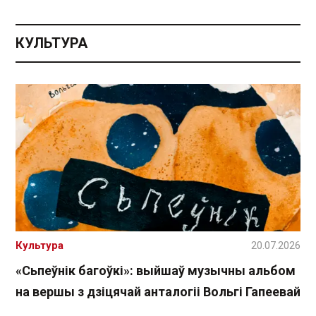
КУЛЬТУРА
Культура
20.07.2026
«Сьпеўнік багоўкі»: выйшаў музычны альбом
на вершы з дзіцячай анталогіі Вольгі Гапеевай