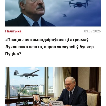
Палітыка
03.07.2026
«Працяглая камандзіроўка»: ці атрымаў
Лукашэнка нешта, апроч экскурсіі ў бункер
Пуціна?