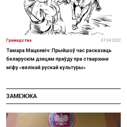
Грамадства
07.04.2022
Тамара Мацкевіч: Прыйшоў час расказаць
беларускім дзецям праўду пра стварэнне
міфу «вялікай рускай культуры»
ЗАМЕЖЖА