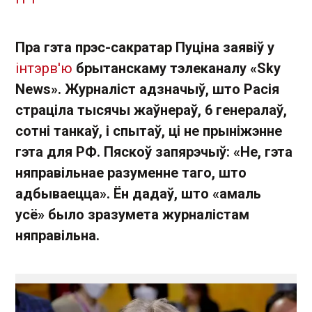
Пра гэта прэс-сакратар Пуціна заявіў у
інтэрв'ю
брытанскаму тэлеканалу «Sky
News». Журналіст адзначыў, што Расія
страціла тысячы жаўнераў, 6 генералаў,
сотні танкаў, і спытаў, ці не прыніжэнне
гэта для РФ. Пяскоў запярэчыў: «Не, гэта
няправільнае разуменне таго, што
адбываецца». Ён дадаў, што «амаль
усё» было зразумета журналістам
няправільна.