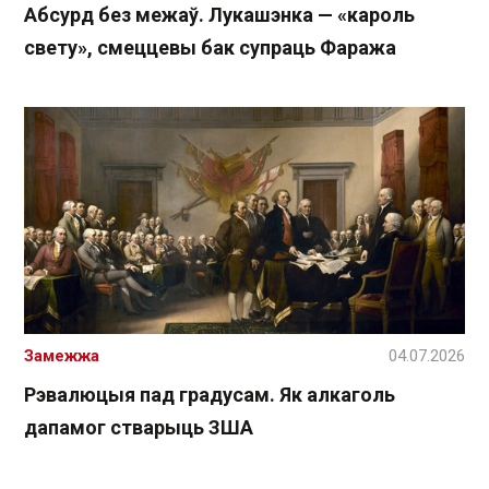
Абсурд без межаў. Лукашэнка — «кароль
свету», смеццевы бак супраць Фаража
Замежжа
04.07.2026
Рэвалюцыя пад градусам. Як алкаголь
дапамог стварыць ЗША