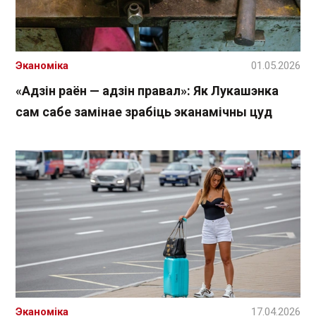
Эканоміка
01.05.2026
«Адзін раён — адзін правал»: Як Лукашэнка
сам сабе замінае зрабіць эканамічны цуд
Эканоміка
17.04.2026