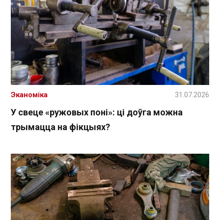
Эканоміка
31.07.2026
У свеце «ружовых поні»: ці доўга можна
трымацца на фікцыях?