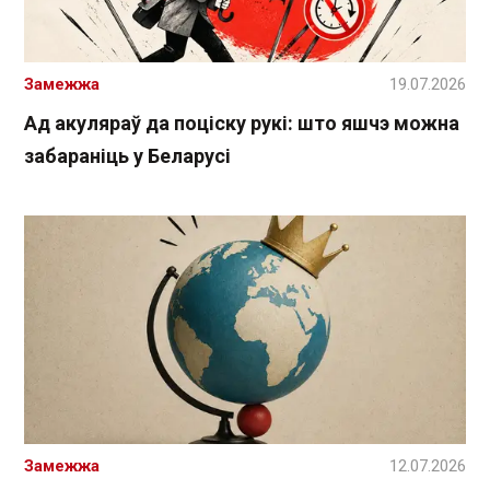
Замежжа
19.07.2026
Ад акуляраў да поціску рукі: што яшчэ можна
забараніць у Беларусі
Замежжа
12.07.2026