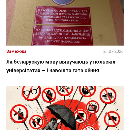
Замежжа
21.07.2026
Як беларускую мову вывучаюць у польскіх
універсітэтах — і навошта гэта сёння