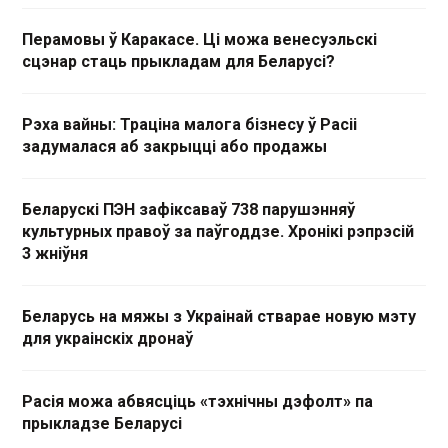
Перамовы ў Каракасе. Ці можа венесуэльскі
сцэнар стаць прыкладам для Беларусі?
Рэха вайны: Траціна малога бізнесу ў Расіі
задумалася аб закрыцці або продажы
Беларускі ПЭН зафіксаваў 738 парушэнняў
культурных правоў за паўгоддзе. Хронікі рэпрэсій
3 жніўня
Беларусь на мяжы з Украінай стварае новую мэту
для украінскіх дронаў
Расія можа абвясціць «тэхнічны дэфолт» па
прыкладзе Беларусі