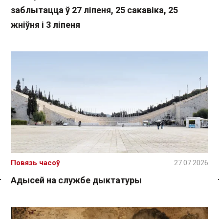
заблытацца ў 27 ліпеня, 25 сакавіка, 25
жніўня і 3 ліпеня
Повязь часоў
27.07.2026
Адысей на службе дыктатуры
Спасылка без VPN