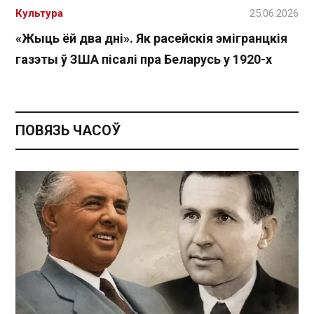
Культура
25.06.2026
«Жыць ёй два дні». Як расейскія эмігранцкія
газэты ў ЗША пісалі пра Беларусь у 1920-х
ПОВЯЗЬ ЧАСОЎ