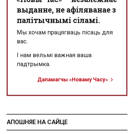
выданне, не афіляванае з
палітычнымі сіламі.
Мы хочам працягваць пісаць для
вас.
І нам вельмі важная ваша
падтрымка.
Дапамагчы «Новаму Часу»
АПОШНЯЕ НА САЙЦЕ