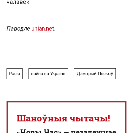
чалавек.
Паводле
unian.net
.
Расія
вайна ва Украіне
Дзмітрый Пяскоў
Шаноўныя чытачы!
«Новы Час» — незалежнае