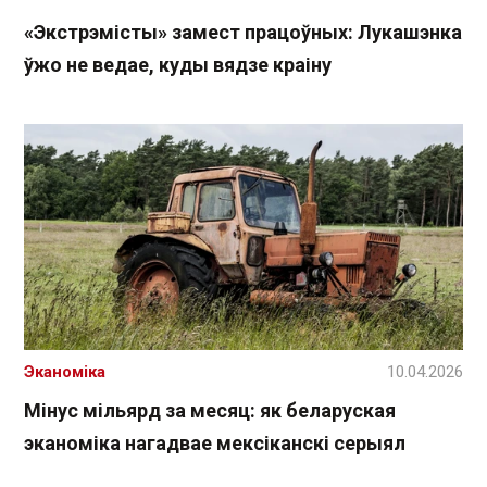
«Экстрэмісты» замест працоўных: Лукашэнка
ўжо не ведае, куды вядзе краіну
Эканоміка
10.04.2026
Мінус мільярд за месяц: як беларуская
эканоміка нагадвае мексіканскі серыял