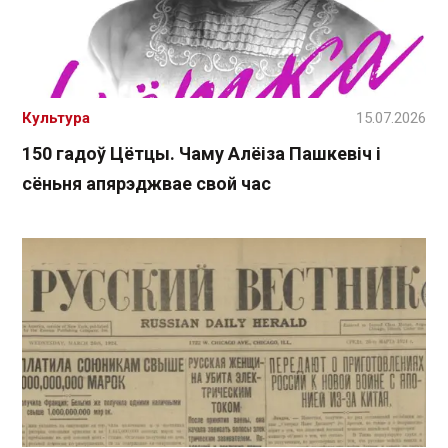
Культура
15.07.2026
150 гадоў Цётцы. Чаму Алёіза Пашкевіч і
сёньня апярэджвае свой час