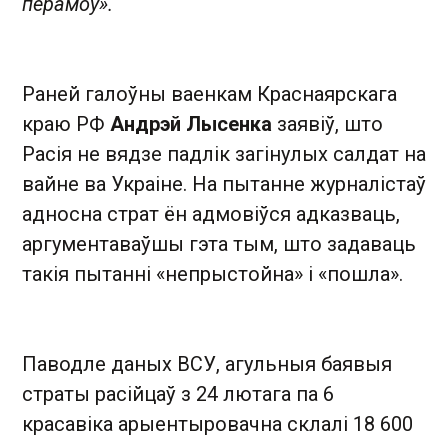
перамоў».
Раней галоўны ваенкам Краснаярскага
краю РФ
Андрэй Лысенка
заявіў, што
Расія не вядзе падлік загінулых салдат на
вайне ва Украіне. На пытанне журналістаў
адносна страт ён адмовіўся адказваць,
аргументаваўшы гэта тым, што задаваць
такія пытанні «непрыстойна» і «пошла».
Паводле даных ВСУ, агульныя баявыя
страты расійцаў з 24 лютага па 6
красавіка арыентыровачна склалі 18 600