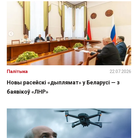
Палітыка
22.07.2026
Новы расейскі «дыплямат» у Беларусі — з
баявікоў «ЛНР»