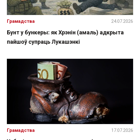
Грамадства
24.07.2026
Бунт у бункеры: як Хрэнін (амаль) адкрыта
пайшоў супраць Лукашэнкі
Грамадства
17.07.2026