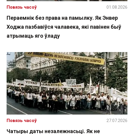
Повязь часоў
01.08.2026
Пераемнік без права на памылку. Як Энвер
Ходжа пазбавіўся чалавека, які павінен быў
атрымаць яго ўладу
Повязь часоў
27.07.2026
Чатыры даты незалежнасьці. Як не