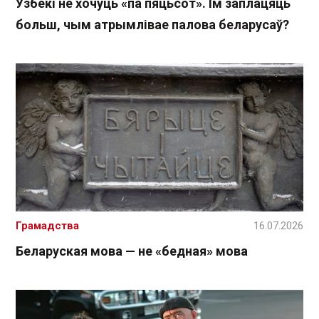
Узбекі не хочуць «па пяцьсот». Ім заплацяць
больш, чым атрымлівае палова беларусаў?
Грамадства
16.07.2026
Беларуская мова — не «бедная» мова