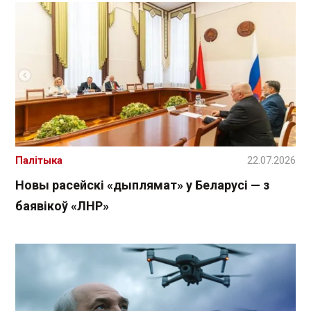
Палітыка
22.07.2026
Новы расейскі «дыплямат» у Беларусі — з
баявікоў «ЛНР»