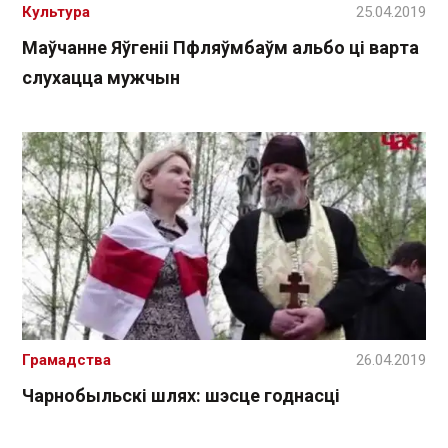
Культура
25.04.2019
Маўчанне Яўгеніі Пфляўмбаўм альбо ці варта
слухацца мужчын
Грамадства
26.04.2019
Чарнобыльскі шлях: шэсце годнасці