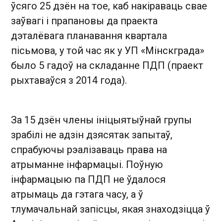
ўсяго 25 дзён на тое, каб накіраваць свае
заўвагі і прапановы да праекта
дэталёвага планавання квартала
пісьмова, у той час як у УП «Мінскграда»
было 5 гадоў на складанне ПДП (праект
рыхтаваўся з 2014 года).
За 15 дзён члены ініцыятыўнай групы
зрабілі не адзін дзясятак запытаў,
спрабуючы рэалізаваць права на
атрыманне інфармацыі. Поўную
інфармацыю па ПДП не ўдалося
атрымаць да гэтага часу, а ў
тлумачальнай запісцы, якая знаходзіцца ў