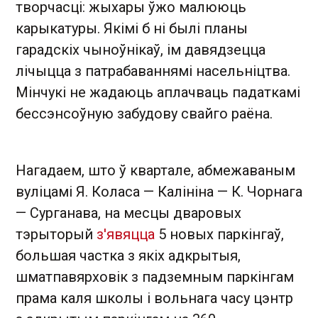
творчасці: жыхары ўжо малююць
карыкатуры. Якімі б ні былі планы
гарадскіх чыноўнікаў, ім давядзецца
лічыцца з патрабаваннямі насельніцтва.
Мінчукі не жадаюць аплачваць падаткамі
бессэнсоўную забудову свайго раёна.
Нагадаем, што ў квартале, абмежаваным
вуліцамі Я. Коласа — Калініна — К. Чорнага
— Сурганава, на месцы дваровых
тэрыторый
з'явяцца
5 новых паркінгаў,
большая частка з якіх адкрытыя,
шматпавярховік з падземным паркінгам
прама каля школы і вольнага часу цэнтр