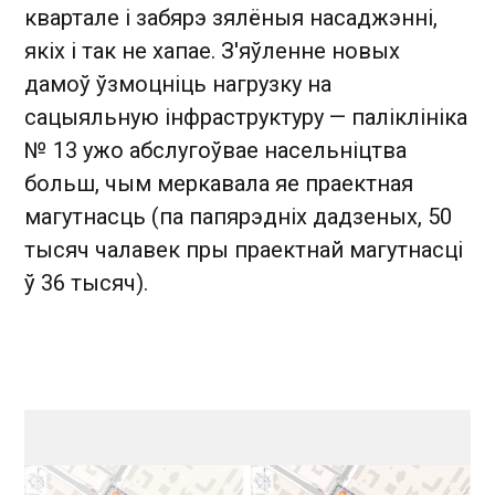
квартале і забярэ зялёныя насаджэнні,
якіх і так не хапае. З'яўленне новых
дамоў ўзмоцніць нагрузку на
сацыяльную інфраструктуру — паліклініка
№ 13 ужо абслугоўвае насельніцтва
больш, чым меркавала яе праектная
магутнасць (па папярэдніх дадзеных, 50
тысяч чалавек пры праектнай магутнасці
ў 36 тысяч).