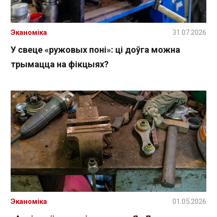
Эканоміка
31.07.2026
У свеце «ружовых поні»: ці доўга можна
трымацца на фікцыях?
Эканоміка
01.05.2026