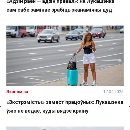
«Адзін раён — адзін правал»: Як Лукашэнка
сам сабе замінае зрабіць эканамічны цуд
Эканоміка
17.04.2026
«Экстрэмісты» замест працоўных: Лукашэнка
ўжо не ведае, куды вядзе краіну
Спасылка без VPN