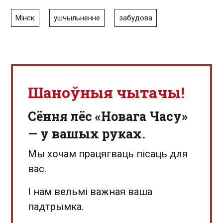
Мінск
ушчыльненне
забудова
Шаноўныя чытачы!
Сёння лёс «Новага Часу»
— у вашых руках.
Мы хочам працягваць пісаць для
вас.
І нам вельмі важная ваша
падтрымка.