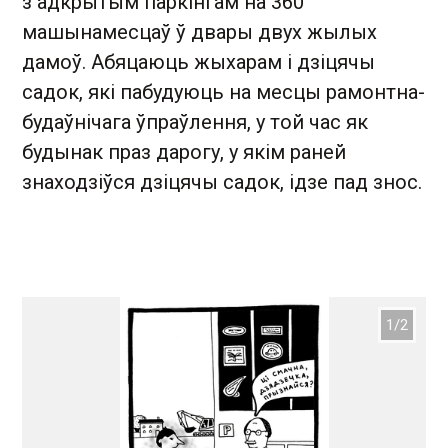
з адкрытым паркінгам на 360
машынамесцаў ў двары двух жылых
дамоў. Абяцаюць жыхарам і дзіцячы
садок, які пабудуюць на месцы рамонтна-
будаўнічага ўпраўлення, у той час як
будынак праз дарогу, у якім раней
знаходзіўся дзіцячы садок, ідзе пад знос.