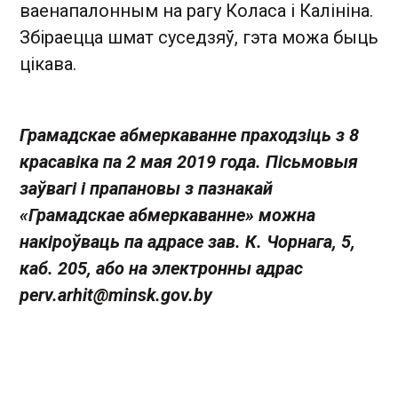
ваенапалонным на рагу Коласа і Калініна.
Збіраецца шмат суседзяў, гэта можа быць
цікава.
Грамадскае абмеркаванне праходзіць з 8
красавіка па 2 мая 2019 года. Пісьмовыя
заўвагі і прапановы з пазнакай
«Грамадскае абмеркаванне» можна
накіроўваць па адрасе зав. К. Чорнага, 5,
каб. 205, або на электронны адрас
perv.arhit@minsk.gov.by