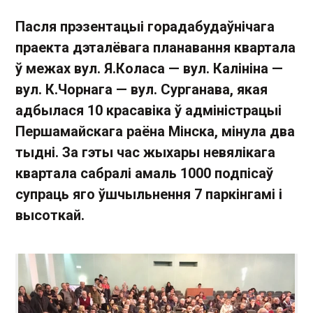
Пасля прэзентацыі горадабудаўнічага
праекта дэталёвага планавання квартала
ў межах вул. Я.Коласа — вул. Калініна —
вул. К.Чорнага — вул. Сурганава, якая
адбылася 10 красавіка ў адміністрацыі
Першамайскага раёна Мінска, мінула два
тыдні. За гэты час жыхары невялікага
квартала сабралі амаль 1000 подпісаў
супраць яго ўшчыльнення 7 паркінгамі і
высоткай.