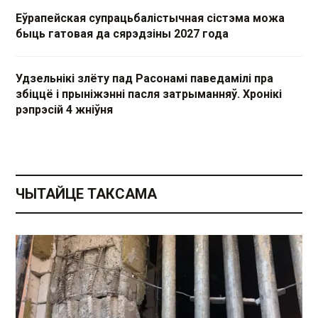
Еўрапейская супрацьбалістычная сістэма можа
быць гатовая да сярэдзіны 2027 года
Удзельнікі злёту пад Расонамі паведамілі пра
збіццё і прыніжэнні пасля затрыманняў. Хронікі
рэпрэсій 4 жніўня
ЧЫТАЙЦЕ ТАКСАМА