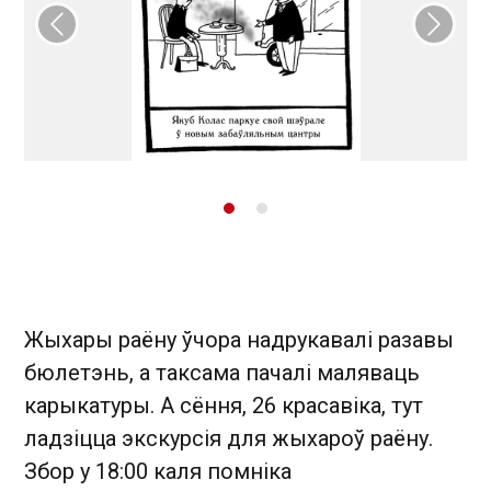
Папярэдні слайд
Наст
Жыхары раёну ўчора надрукавалі разавы
бюлетэнь, а таксама пачалі маляваць
карыкатуры. А сёння, 26 красавіка, тут
ладзіцца экскурсія для жыхароў раёну.
Збор у 18:00 каля помніка