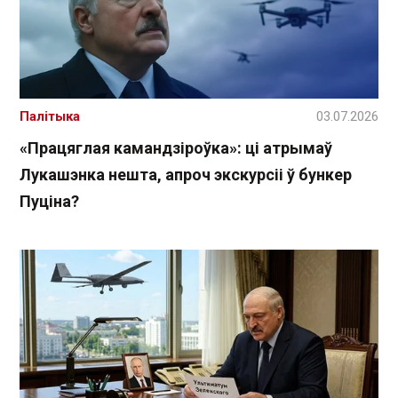
Палітыка
03.07.2026
«Працяглая камандзіроўка»: ці атрымаў
Лукашэнка нешта, апроч экскурсіі ў бункер
Пуціна?