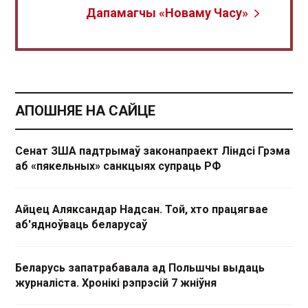
Дапамагчы «Новаму Часу»
АПОШНЯЕ НА САЙЦЕ
Сенат ЗША падтрымаў законапраект Ліндсі Грэма
аб «пякельных» санкцыях супраць РФ
Айцец Аляксандар Надсан. Той, хто працягвае
аб'ядноўваць беларусаў
Беларусь запатрабавала ад Польшчы выдаць
журналіста. Хронікі рэпрэсій 7 жніўня