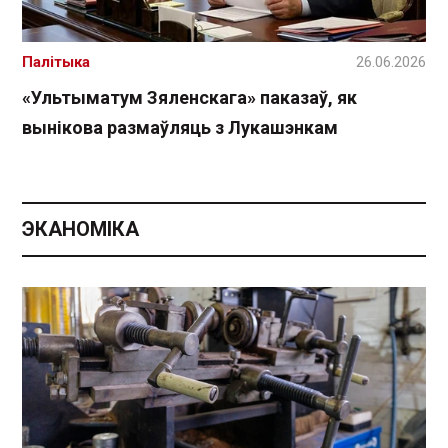
Палітыка
26.06.2026
«Ультыматум Зяленскага» паказаў, як
вынікова размаўляць з Лукашэнкам
ЭКАНОМІКА