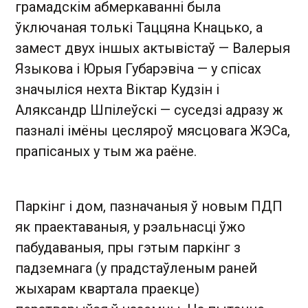
грамадскім абмеркаванні была
ўключаная толькі Таццяна Кнацько, а
замест двух іншых актывістаў — Валерыя
Языкова і Юрыя Губарэвіча — у спісах
значыліся нехта Віктар Кудзін і
Аляксандр Шпілеўскі — суседзі адразу ж
пазналі імёны цесляроў мясцовага ЖЭСа,
прапісаных у тым жа раёне.
Паркінг і дом, пазначаныя ў новым ПДП
як праектаваныя, у рэальнасці ўжо
пабудаваныя, пры гэтым паркінг з
падземнага (у прадстаўленым раней
жыхарам квартала праекце)