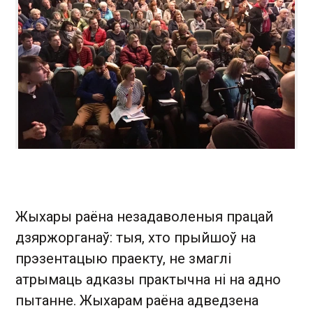
Жыхары раёна незадаволеныя працай
дзяржорганаў: тыя, хто прыйшоў на
прэзентацыю праекту, не змаглі
атрымаць адказы практычна ні на адно
пытанне. Жыхарам раёна адведзена