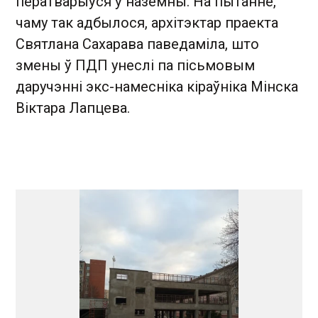
ператварыўся ў наземны. На пытанне,
чаму так адбылося, архітэктар праекта
Святлана Сахарава паведаміла, што
змены ў ПДП унеслі па пісьмовым
даручэнні экс-намесніка кіраўніка Мінска
Віктара Лапцева.