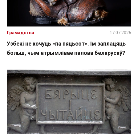
Грамадства
17.07.2026
Узбекі не хочуць «па пяцьсот». Ім заплацяць
больш, чым атрымлівае палова беларусаў?