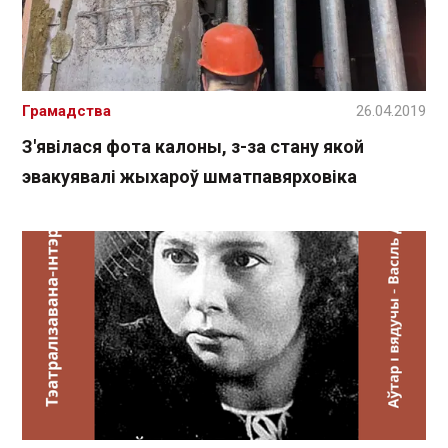
Грамадства
26.04.2019
З'явілася фота калоны, з-за стану якой
эвакуявалі жыхароў шматпавярховіка