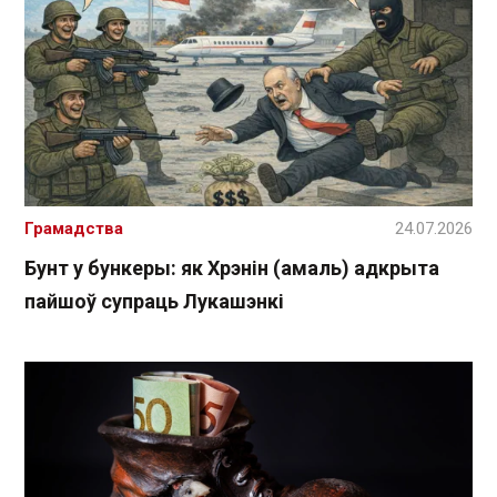
Грамадства
24.07.2026
Бунт у бункеры: як Хрэнін (амаль) адкрыта
пайшоў супраць Лукашэнкі