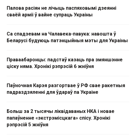
Палова расіян не лічыць паспяховымі дзеянні
сваёй арміі ў вайне супраць Украіны
Са спадзевам на Чалавека-павука: навошта ў
Беларусі будуюць патэнцыйныя мэты для Украіны
Праваабаронцы: падстаў казаць пра змяншэнне
ціску няма. Хронікі рэпрэсій 6 жніўня
Паўночная Карэя разгортвае ў РФ свае ракетныя
падраздзяленні для ўдараў па Украіне
Больш за 2 тысячы ліквідаваных НКА і новае
папаўненне «экстрэмісцкага» спісу. Хронікі
рэпрэсій 5 жніўня