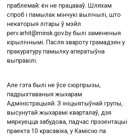
праблемай: ён не працаваў. Шляхам
спроб і памылак мінчукі вылічылі, што
некаторыя літары ў мэйл
perv.arhit@minsk.gov.by
былі замененыя
кірылічнымі. Пасля звароту грамадзян у
пракуратуру памылку аператыўна
выправілі.
Але гэта былі не ўсе сюрпрызы,
падрыхтаваныя жыхарам
Адміністрацыяй. З ініцыятыўнай групы,
высунутай жыхарамі кварталаў, дзя
мяркуецца забудова, падчас прэзентацыі
праекта 10 красавіка, у Камісію па