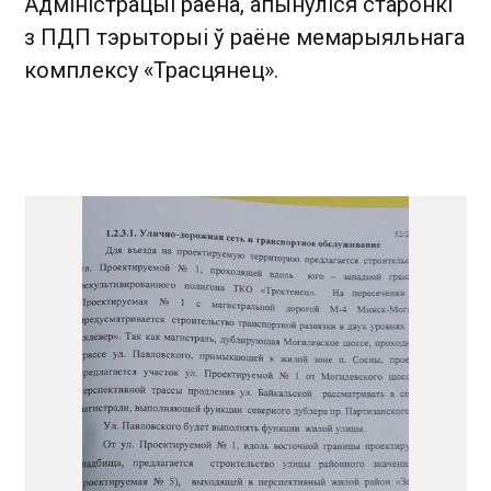
Адміністрацыі раёна, апынуліся старонкі
з ПДП тэрыторыі ў раёне мемарыяльнага
комплексу «Трасцянец».