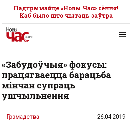
Падтрымайце «Новы Час» сёння!
Каб было што чытаць заўтра
«Забудоўчыя» фокусы:
працягваецца барацьба
мінчан супраць
ушчыльнення
Грамадства
26.04.2019