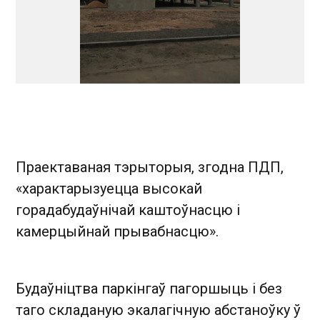
Праектаваная тэрыторыя, згодна ПДП,
«характарызуецца высокай
горадабудаўнічай каштоўнасцю і
камерцыйнай прывабнасцю».
Будаўніцтва паркінгаў пагоршыць і без
таго складаную экалагічную абстаноўку ў