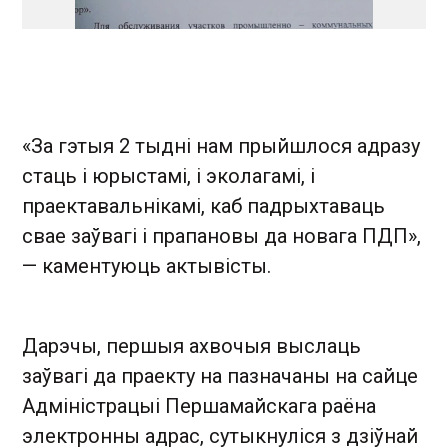
«За гэтыя 2 тыдні нам прыйшлося адразу
стаць і юрыстамі, і эколагамі, і
праектавальнікамі, каб падрыхтаваць
свае заўвагі і прапановы да новага ПДП»,
— каментуюць актывісты.
Дарэчы, першыя ахвочыя выслаць
заўвагі да праекту на пазначаны на сайце
Адміністрацыі Першамайскага раёна
электронны адрас, сутыкнуліся з дзіўнай