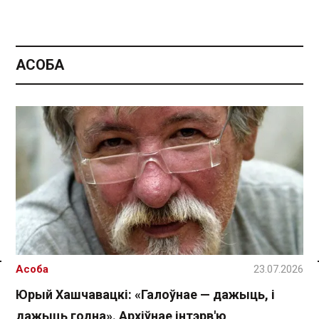
АСОБА
Асоба
23.07.2026
Спасылка без VPN
Юрый Хашчавацкі: «Галоўнае — дажыць, і
дажыць годна». Архіўнае інтэрв'ю