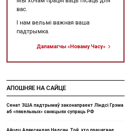
Мы хочам працягваць пісаць для
вас.
І нам вельмі важная ваша
падтрымка.
Дапамагчы «Новаму Часу»
АПОШНЯЕ НА САЙЦЕ
Сенат ЗША падтрымаў законапраект Ліндсі Грэма
аб «пякельных» санкцыях супраць РФ
Айцец Аляксандар Надсан. Той, хто працягвае