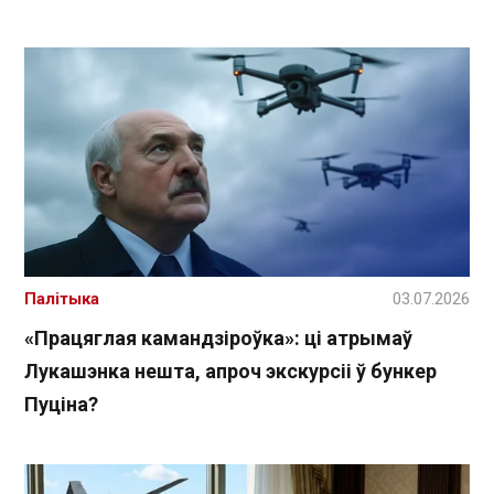
Палітыка
03.07.2026
«Працяглая камандзіроўка»: ці атрымаў
Лукашэнка нешта, апроч экскурсіі ў бункер
Пуціна?