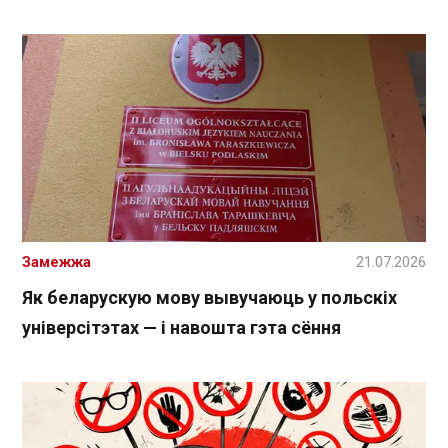
Замежжа
21.07.2026
Як беларускую мову вывучаюць у польскіх
універсітэтах — і навошта гэта сёння