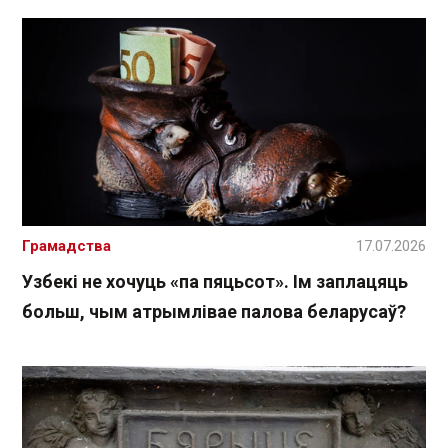
Грамадства
17.07.2026
Узбекі не хочуць «па пяцьсот». Ім заплацяць
больш, чым атрымлівае палова беларусаў?