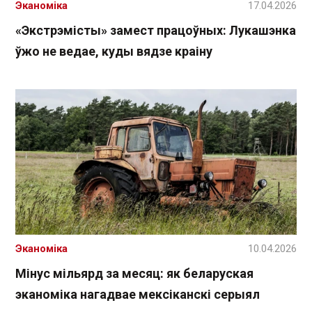
Эканоміка
17.04.2026
«Экстрэмісты» замест працоўных: Лукашэнка
ўжо не ведае, куды вядзе краіну
Эканоміка
10.04.2026
Мінус мільярд за месяц: як беларуская
эканоміка нагадвае мексіканскі серыял