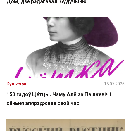
Дом, дзе рэдагавалі будучыню
Культура
15.07.2026
150 гадоў Цётцы. Чаму Алёіза Пашкевіч і
сёньня апярэджвае свой час