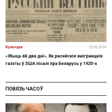
Культура
25.06.2026
«Жыць ёй два дні». Як расейскія эмігранцкія
газэты ў ЗША пісалі пра Беларусь у 1920-х
ПОВЯЗЬ ЧАСОЎ