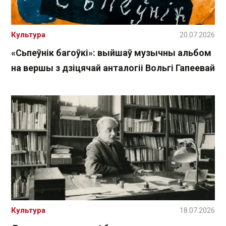
Культура
20.07.2026
«Сьпеўнік багоўкі»: выйшаў музычны альбом
на вершы з дзіцячай анталогіі Вольгі Гапеевай
Культура
18.07.2026