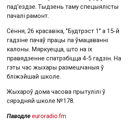
пад'ездзе. Тыдзень таму спецыялісты
пачалі рамонт.
Сёння, 26 красавіка, "Будтрэ ст 1" а 15-й
гадзіне пачаў працы па ўмацаванні
калоны. Мяркуецца, што на іх
правядзенне спатрэбіцца 4-5 гадзін. На
гэты час жыхары размешчаныя ў
бліжэйшай школе.
Жыхароў дома часова прытулілі ў
сярэдняй школе №178.
Паводле
euroradio.fm