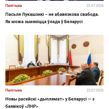
Палітыка
22.07.2026
Пасьля Лукашэнкі – не абавязкова свабода.
Як можа зьмяніцца ўлада ў Беларусі
Палітыка
22.07.2026
Новы расейскі «дыплямат» у Беларусі — з
баявікоў «ЛНР»