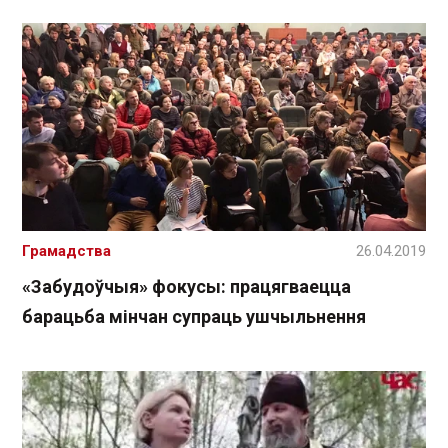
Грамадства
26.04.2019
«Забудоўчыя» фокусы: працягваецца
барацьба мінчан супраць ушчыльнення