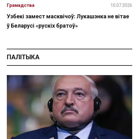
Грамадства
10.07.2026
Узбекі замест масквічоў: Лукашэнка не вітае
ў Беларусі «рускіх братоў»
ПАЛІТЫКА