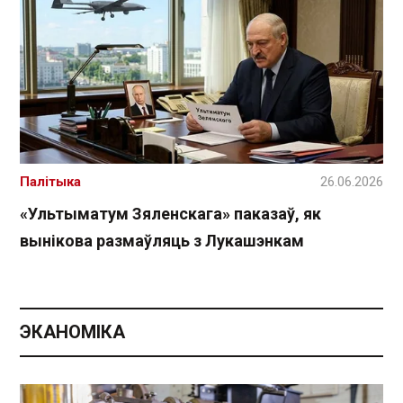
Палітыка
26.06.2026
«Ультыматум Зяленскага» паказаў, як
вынікова размаўляць з Лукашэнкам
ЭКАНОМІКА