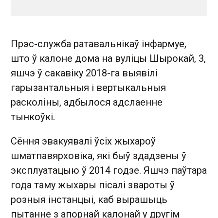
Прэс-служба ратавальнікаў інфармуе,
што ў калоне дома на вуліцы Шырокай, 3,
яшчэ ў сакавіку 2018-га выявілі
гарызантальныя і вертыкальныя
расколіны, адбылося адслаенне
тынкоўкі.
Сёння эвакуявалі ўсіх жыхароў
шматпавярховіка, які быў здадзены ў
эксплуатацыю ў 2014 годзе. Яшчэ паўтара
года таму жыхары пісалі звароты ў
розныя інстанцыі, каб вырашыць
пытанне з апорнай калонай у другім