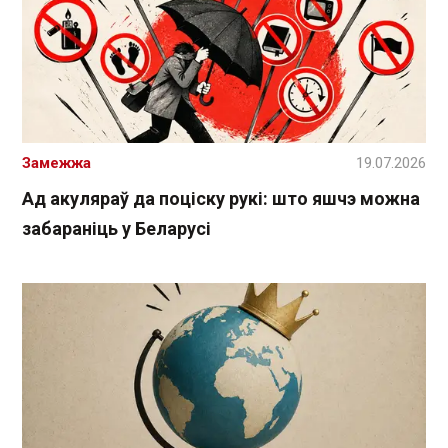
Замежжа
19.07.2026
Ад акуляраў да поціску рукі: што яшчэ можна
забараніць у Беларусі