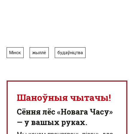
Мінск
жыллё
будаўніцтва
Шаноўныя чытачы!
Сёння лёс «Новага Часу»
— у вашых руках.