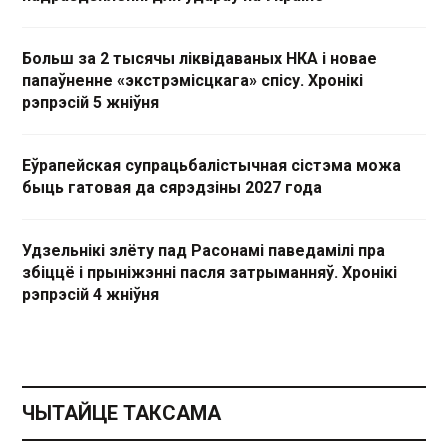
Больш за 2 тысячы ліквідаваных НКА і новае
папаўненне «экстрэмісцкага» спісу. Хронікі
рэпрэсій 5 жніўня
Еўрапейская супрацьбалістычная сістэма можа
быць гатовая да сярэдзіны 2027 года
Удзельнікі злёту пад Расонамі паведамілі пра
збіццё і прыніжэнні пасля затрыманняў. Хронікі
рэпрэсій 4 жніўня
ЧЫТАЙЦЕ ТАКСАМА