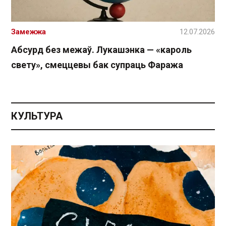
Замежжа
12.07.2026
Абсурд без межаў. Лукашэнка — «кароль
свету», смеццевы бак супраць Фаража
КУЛЬТУРА