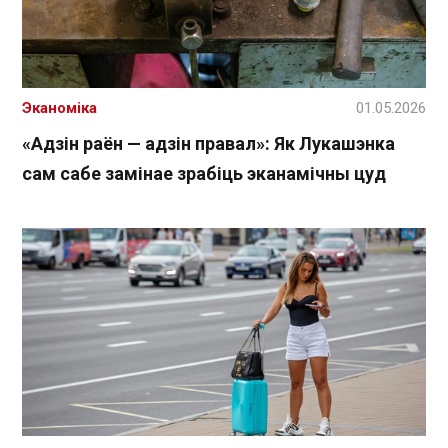
Эканоміка
01.05.2026
«Адзін раён — адзін правал»: Як Лукашэнка
сам сабе замінае зрабіць эканамічны цуд