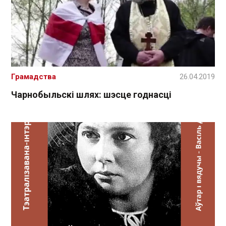
Грамадства
26.04.2019
Чарнобыльскі шлях: шэсце годнасці