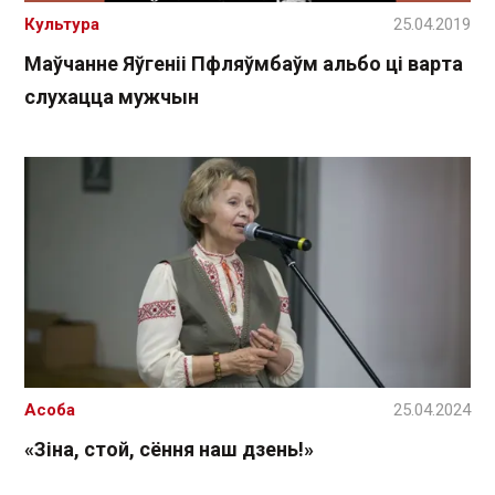
Культура
25.04.2019
Маўчанне Яўгеніі Пфляўмбаўм альбо ці варта
слухацца мужчын
Асоба
25.04.2024
«Зіна, стой, сёння наш дзень!»