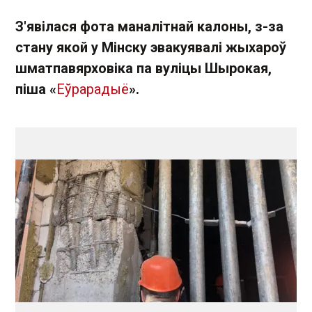
З'явілася фота маналітнай калоны, з-за
стану якой у Мінску эвакуявалі жыхароў
шматпавярховіка па вуліцы Шырокая,
піша «
Еўрарадыё
».