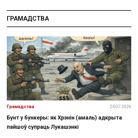
ГРАМАДСТВА
Грамадства
24.07.2026
Бунт у бункеры: як Хрэнін (амаль) адкрыта
пайшоў супраць Лукашэнкі