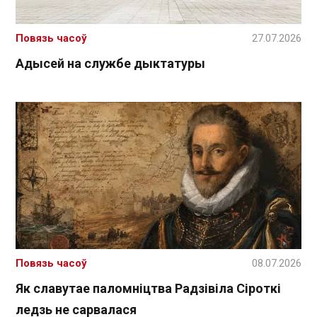
Повязь часоў
27.07.2026
Адысей на службе дыктатуры
Повязь часоў
08.07.2026
Як славутае паломніцтва Радзівіла Сіроткі
ледзь не сарвалася