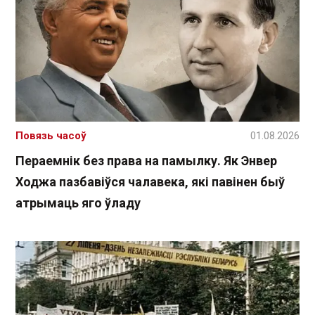
Повязь часоў
01.08.2026
Пераемнік без права на памылку. Як Энвер
Ходжа пазбавіўся чалавека, які павінен быў
атрымаць яго ўладу