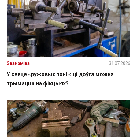
Эканоміка
31.07.2026
У свеце «ружовых поні»: ці доўга можна
трымацца на фікцыях?