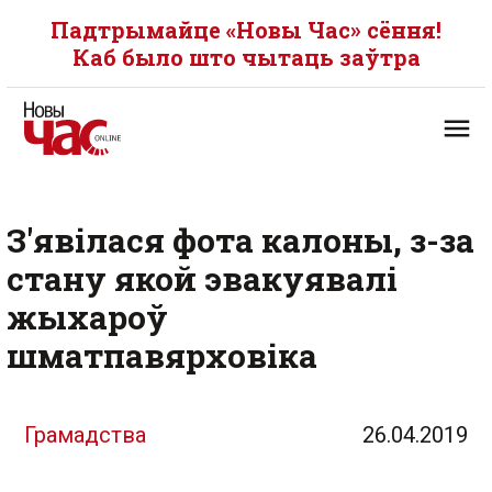
Падтрымайце «Новы Час» сёння!
Каб было што чытаць заўтра
З'явілася фота калоны, з-за
стану якой эвакуявалі
жыхароў
шматпавярховіка
Грамадства
26.04.2019