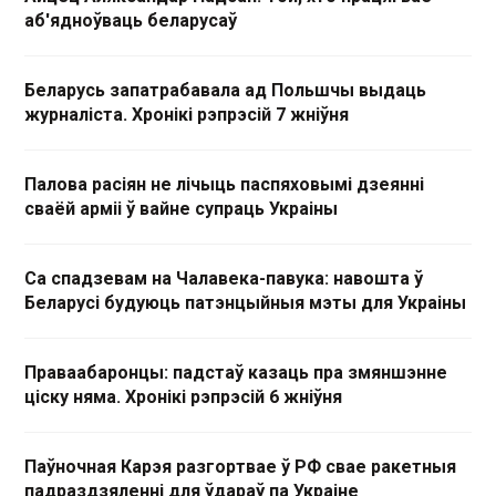
аб'ядноўваць беларусаў
Беларусь запатрабавала ад Польшчы выдаць
журналіста. Хронікі рэпрэсій 7 жніўня
Палова расіян не лічыць паспяховымі дзеянні
сваёй арміі ў вайне супраць Украіны
Са спадзевам на Чалавека-павука: навошта ў
Беларусі будуюць патэнцыйныя мэты для Украіны
Праваабаронцы: падстаў казаць пра змяншэнне
ціску няма. Хронікі рэпрэсій 6 жніўня
Паўночная Карэя разгортвае ў РФ свае ракетныя
падраздзяленні для ўдараў па Украіне