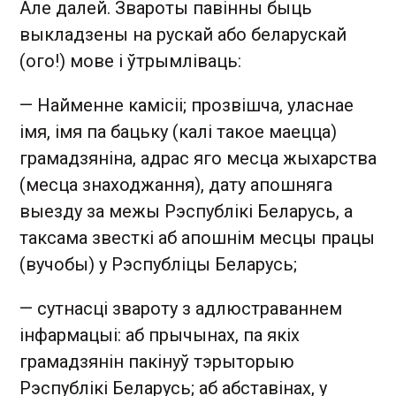
Але далей. Звароты павінны быць
выкладзены на рускай або беларускай
(ого!) мове і ўтрымліваць:
— Найменне камісіі; прозвішча, уласнае
імя, імя па бацьку (калі такое маецца)
грамадзяніна, адрас яго месца жыхарства
(месца знаходжання), дату апошняга
выезду за межы Рэспублікі Беларусь, а
таксама звесткі аб апошнім месцы працы
(вучобы) у Рэспубліцы Беларусь;
— сутнасці звароту з адлюстраваннем
інфармацыі: аб прычынах, па якіх
грамадзянін пакінуў тэрыторыю
Рэспублікі Беларусь; аб абставінах, у