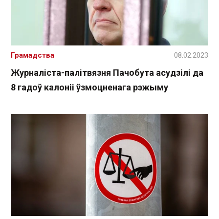
Грамадства
08.02.2023
Журналіста-палітвязня Пачобута асудзілі да
8 гадоў калоніі ўзмоцненага рэжыму