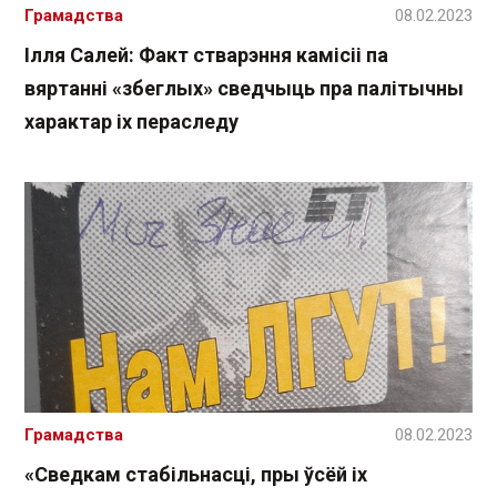
Грамадства
08.02.2023
Ілля Салей: Факт стварэння камісіі па
вяртанні «збеглых» сведчыць пра палітычны
характар іх пераследу
Грамадства
08.02.2023
«Сведкам стабільнасці, пры ўсёй іх