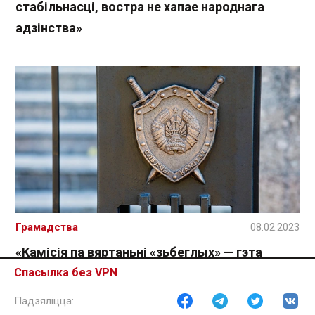
стабільнасці, востра не хапае народнага
адзінства»
Грамадства
08.02.2023
«Камісія па вяртаньні «зьбеглых» — гэта
сумесь таварыскага суду і сталінскай
Спасылка без VPN
«тройкі»