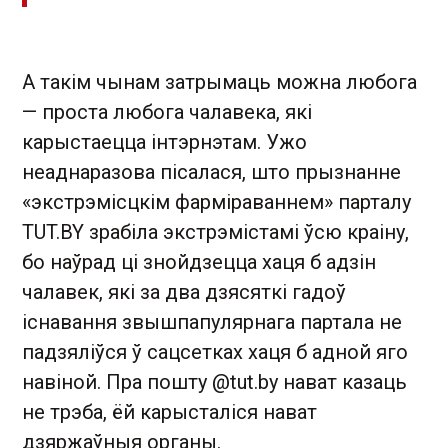
А такім чынам затрымаць можна любога
— проста любога чалавека, які
карыстаецца інтэрнэтам. Ужо
неаднаразова пісалася, што прызнанне
«экстрэмісцкім фарміраваннем» парталу
TUT.BY зрабіла экстрэмістамі ўсю краіну,
бо наўрад ці знойдзецца хаця б адзін
чалавек, які за два дзясяткі гадоў
існавання звышпапулярнага партала не
падзяліўся ў сацсетках хаця б адной яго
навіной. Пра пошту @tut.by нават казаць
не трэба, ёй карысталіся нават
дзяржаўныя органы.