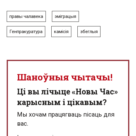
правы чалавека
эміграцыя
Генпракуратура
камісія
збеглыя
Шаноўныя чытачы!
Ці вы лічыце «Новы Час»
карысным і цікавым?
Мы хочам працягваць пісаць для
вас.