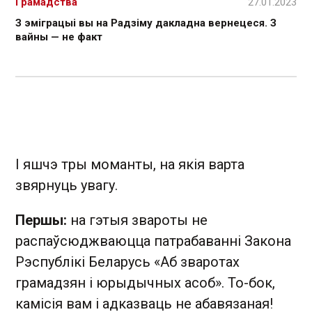
Грамадства
27.01.2023
З эміграцыі вы на Радзіму дакладна вернецеся. З
вайны — не факт
І яшчэ тры моманты, на якія варта
звярнуць увагу.
Першы:
на гэтыя звароты не
распаўсюджваюцца патрабаванні Закона
Рэспублікі Беларусь «Аб зваротах
грамадзян і юрыдычных асоб». То-бок,
камісія вам і адказваць не абавязаная!