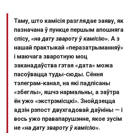
Таму, што камісія разглядае заяву, як
пазначана ў пункце першым апошняга
спісу,
«на дату звароту ў камісію»
. А з
нашай практыкай «перазатрыманняў»
і маючага зваротную моц
заканадаўства гэтая «дата» можа
пасоўвацца туды-сюды. Сёння
тэлеграм-канал, на які падпісаны
«збеглы», яшчэ нармальны, а заўтра
ён ужо «экстрэмісцкі». Знойдзецца
адзін рэпост двухгадовай даўніны — і
вось ужо правапарушэнне, якое зусім
не
«на дату звароту ў камісію»
.