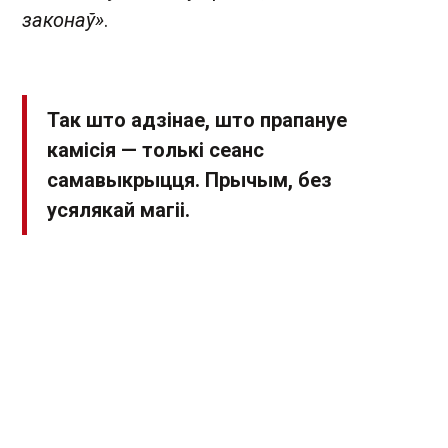
законаў»
.
Так што адзінае, што прапануе
камісія — толькі сеанс
самавыкрыцця. Прычым, без
усялякай магіі.