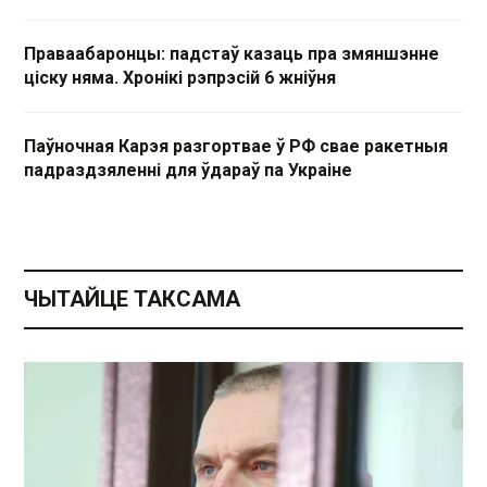
Праваабаронцы: падстаў казаць пра змяншэнне
ціску няма. Хронікі рэпрэсій 6 жніўня
Паўночная Карэя разгортвае ў РФ свае ракетныя
падраздзяленні для ўдараў па Украіне
ЧЫТАЙЦЕ ТАКСАМА