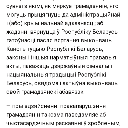
сувязі з якімі, як мяркуе грамадзянін, яго
могуць прыцягнуць да адміністрацыйнай
і (або) крымінальнай адказнасці; аб
жаданні вярнуцца ў Рэспубліку Беларусь і
гатоўнасці пасля вяртання выконваць
Канстытуцыю Рэспублікі Беларусь,
законы і іншыя нарматыўныя прававыя
акты, паважаць дзяржаўныя сімвалы і
нацыянальныя традыцыі Рэспублікі
Беларусь, свядома і актыўна выконваць
свой грамадзянскі абавязак.
— пры здзяйсненні правапарушэння
грамадзянін таксама паведамляе аб
чыстасардэчным раскаянні ў зробленым,