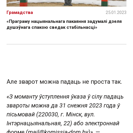
Грамадства
25.01.2023
«Праграму нацыянальнага пакаяння задумалі дзеля
душэўнага спакою сведак стабільнасці»
Але зварот можна падаць не проста так.
«З моманту ўступлення ўказа ў сілу падаць
звароты можна да 31 снежня 2023 года ў
пісьмовай (220030, г. Мінск, вул.
Інтэрнацыянальная, 22) або электроннай
форме (
mail@komissia-dom.by
)»
, —