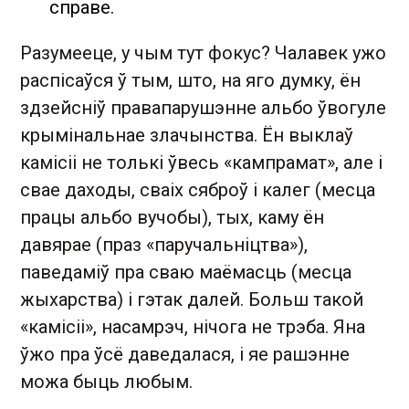
справе.
Разумееце, у чым тут фокус? Чалавек ужо
распісаўся ў тым, што, на яго думку, ён
здзейсніў правапарушэнне альбо ўвогуле
крымінальнае злачынства. Ён выклаў
камісіі не толькі ўвесь «кампрамат», але і
свае даходы, сваіх сяброў і калег (месца
працы альбо вучобы), тых, каму ён
давярае (праз «паручальніцтва»),
паведаміў пра сваю маёмасць (месца
жыхарства) і гэтак далей. Больш такой
«камісіі», насамрэч, нічога не трэба. Яна
ўжо пра ўсё даведалася, і яе рашэнне
можа быць любым.