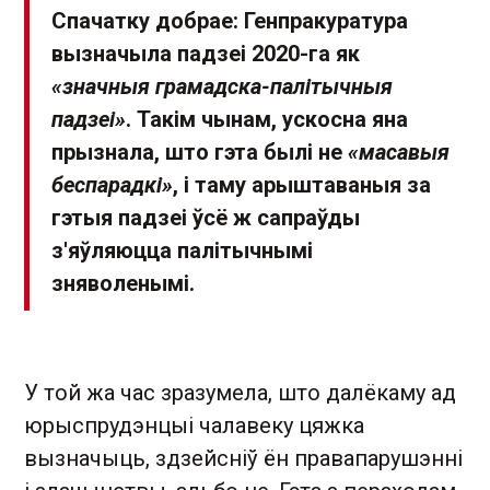
Спачатку добрае: Генпракуратура
вызначыла падзеі 2020-га як
«значныя грамадска-палітычныя
падзеі»
. Такім чынам, ускосна яна
прызнала, што гэта былі не
«масавыя
беспарадкі»
, і таму арыштаваныя за
гэтыя падзеі ўсё ж сапраўды
з'яўляюцца палітычнымі
зняволенымі.
У той жа час зразумела, што далёкаму ад
юрыспрудэнцыі чалавеку цяжка
вызначыць, здзейсніў ён правапарушэнні