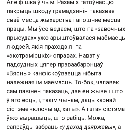
Але фішка ў чым. Разам з гатоўнасцю
пакрыць шкоду грамадзянін паказвае
сваё месца жыхарства і апошняе месца
працы. Мы ўсе ведаем, што па «завочных
прысудах» ужо арыштоўвалася маёмасць
людзей, якія праходзілі па
«экстрэмісцкіх» справах. Нават у
падсудных цяпер праваабаронцаў
«Вясны» канфіскоўваецца нібыта
належная ім маёмасць. То-бок, чалавек
сам павінен паказаць, дзе ён жыве і што
ў яго ёсць, і, такім чынам, даць карнай
сістэме «ключы ад хаты». А гэтая сістэма
ўжо вырашыць, што рабіць. Можа,
сапраўды забраць
«у даход дзяржавы»
, а