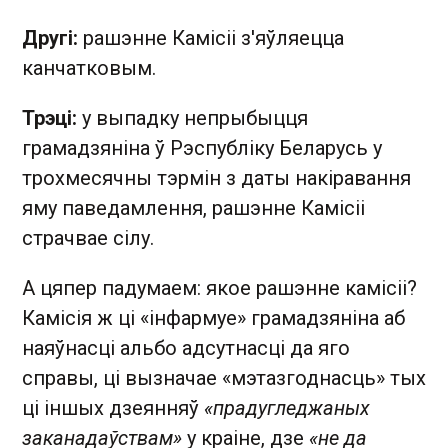
Другі:
рашэнне Камісіі з'яўляецца
канчатковым.
Трэці:
у выпадку непрыбыцця
грамадзяніна ў Рэспубліку Беларусь у
трохмесячны тэрмін з даты накіравання
яму паведамлення, рашэнне Камісіі
страчвае сілу.
А цяпер падумаем: якое рашэнне камісіі?
Камісія ж ці «інфармуе» грамадзяніна аб
наяўнасці альбо адсутнасці да яго
справы, ці вызначае «мэтазгоднасць» тых
ці іншых дзеянняў
«прадугледжаных
заканадаўствам»
у краіне, дзе
«не да