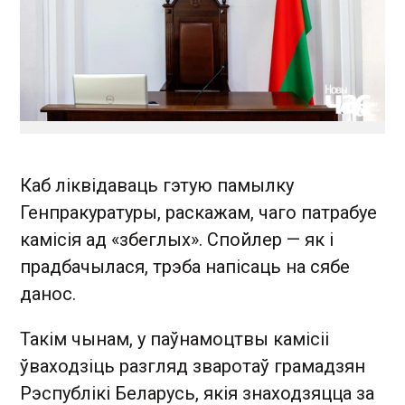
Каб ліквідаваць гэтую памылку
Генпракуратуры, раскажам, чаго патрабуе
камісія ад «збеглых». Спойлер — як і
прадбачылася, трэба напісаць на сябе
данос.
Такім чынам, у паўнамоцтвы камісіі
ўваходзіць разгляд зваротаў грамадзян
Рэспублікі Беларусь, якія знаходзяцца за