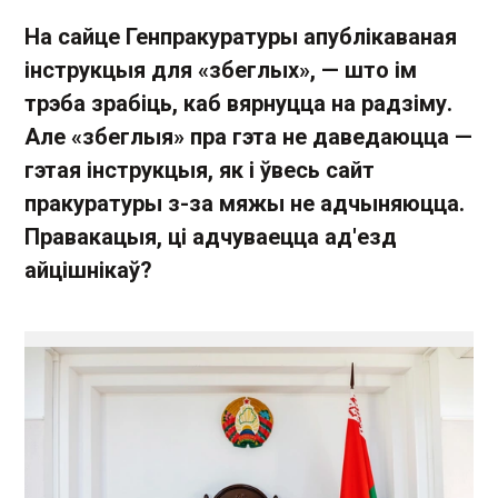
На сайце Генпракуратуры апублікаваная
інструкцыя для «збеглых», — што ім
трэба зрабіць, каб вярнуцца на радзіму.
Але «збеглыя» пра гэта не даведаюцца —
гэтая інструкцыя, як і ўвесь сайт
пракуратуры з-за мяжы не адчыняюцца.
Правакацыя, ці адчуваецца ад'езд
айцішнікаў?