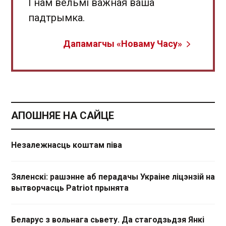
І нам вельмі важная ваша
падтрымка.
Дапамагчы «Новаму Часу»
АПОШНЯЕ НА САЙЦЕ
Незалежнасць коштам піва
Зяленскі: рашэнне аб перадачы Украіне ліцэнзій на
вытворчасць Patriot прынята
Беларус з вольнага сьвету. Да стагодзьдзя Янкі