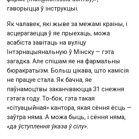
гаворыцца ў інструкцыі.
Як чалавек, які жыве за межамі краіны, і
асцерагаецца ў яе прыехаць, можа
асабіста завітаць на вуліцу
Інтэрнацыянальную ў Мінску — гэта
загадка. Але спішам яе на фармальны
бюракратызм. Больш цікава, што камісія
не працуе стала. Як бачна, яе
паўнамоцтвы заканчваюцца 31 снежня
гэтага году. То-бок, гэта такая
«сітуацыйная» кантора, якая сёння ёсць —
заўтра няма. А можа быць, і сёння няма,
«да ўступлення ўказа ў сілу»
.