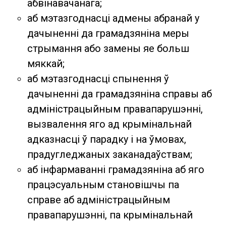
абвінавачанага;
аб мэтазгоднасці адмены абранай у
дачыненні да грамадзяніна меры
стрымання або замены яе больш
мяккай;
аб мэтазгоднасці спынення ў
дачыненні да грамадзяніна справы аб
адміністрацыйным правапарушэнні,
вызвалення яго ад крымінальнай
адказнасці ў парадку і на ўмовах,
прадугледжаных заканадаўствам;
аб інфармаванні грамадзяніна аб яго
працэсуальным становішчы па
справе аб адміністрацыйным
правапарушэнні, па крымінальнай