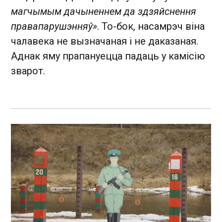
магчымым дачыненнем да здзяйснення
правапарушэнняў»
. То-бок, насамрэч віна
чалавека не вызначаная і не даказаная.
Аднак яму прапануецца падаць у камісію
зварот.