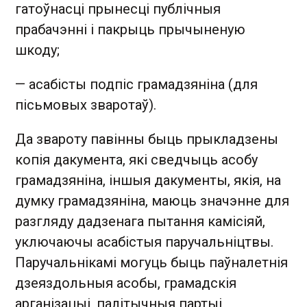
гатоўнасці прынесці публічныя
прабачэнні і пакрыць прычыненую
шкоду;
— асабісты подпіс грамадзяніна (для
пісьмовых зваротаў).
Да звароту павінны быць прыкладзены
копія дакумента, які сведчыць асобу
грамадзяніна, іншыя дакументы, якія, на
думку грамадзяніна, маюць значэнне для
разгляду дадзенага пытання камісіяй,
уключаючы асабістыя паручальніцтвы.
Паручальнікамі могуць быць паўналетнія
дзеяздольныя асобы, грамадскія
арганізацыі, палітычныя партыі,