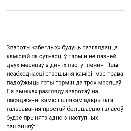
Звароты «збеглых» будуць разглядацца
камісіяй па сутнасці ў тэрмін не пазней
двух месяцаў з дня іх паступлення. Пры
неабходнасці старшыня камісіі мае права
падоўжыць гэты тэрмін да трох месяцаў.
Па выніках разгляду зваротаў на
пасяджэнні камісіі шляхам адкрытага
галасавання простай большасцю галасоў
будзе прынята адно з наступных
рашэнняў: