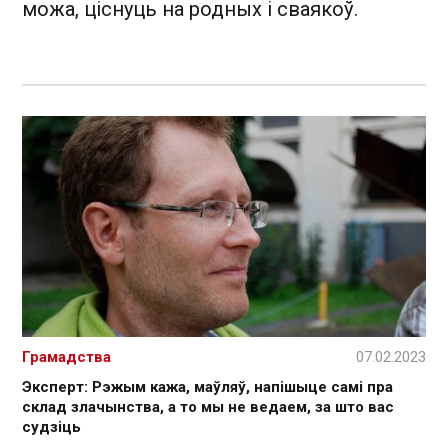
можа, ціснуць на родных і сваякоў.
Грамадства
07.02.2023
Эксперт: Рэжым кажа, маўляў, напішыце самі пра
склад злачынства, а то мы не ведаем, за што вас
судзіць