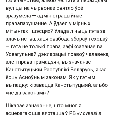
і злачынствы, альбо не. Гэта з пераходам
вуліцы на чырвонае святло ўсё
зразумела — адміністрацыйнае
правапарушэнне. А ўдзел у мірных
мітынгах і шэсцях? Улада лічыць гэта за
злачынства, хаця свабода збораў і сходаў
— гэта не толькі права, зафіксаванае ва
Усеагульнай дэкларацыі правоў чалавека,
але і права грамадзян, вызначанае
Канстытуцыяй Рэспублікі Беларусь, якая
ёсць Асноўным законам. Як у гэтым
выпадку: кіравацца Канстытуцыяй, альбо
«не да законамі»?
Цікавае азначэнне, што многія
асцерагаюцца вяртацца ў РБ
«у сувязі з