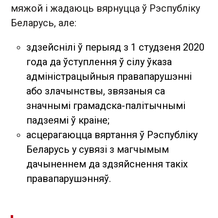
мяжой і жадаюць вярнуцца ў Рэспубліку
Беларусь, але:
здзейснілі ў перыяд з 1 студзеня 2020
года да ўступлення ў сілу ўказа
адміністрацыйныя правапарушэнні
або злачынствы, звязаныя са
значнымі грамадска-палітычнымі
падзеямі ў краіне;
асцерагаюцца вяртання ў Рэспубліку
Беларусь у сувязі з магчымым
дачыненнем да здзяйснення такіх
правапарушэнняў.