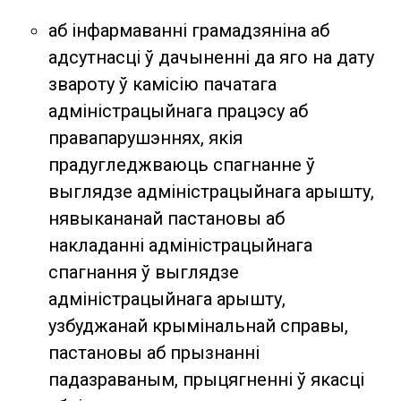
аб інфармаванні грамадзяніна аб
адсутнасці ў дачыненні да яго на дату
звароту ў камісію пачатага
адміністрацыйнага працэсу аб
правапарушэннях, якія
прадугледжваюць спагнанне ў
выглядзе адміністрацыйнага арышту,
нявыкананай пастановы аб
накладанні адміністрацыйнага
спагнання ў выглядзе
адміністрацыйнага арышту,
узбуджанай крымінальнай справы,
пастановы аб прызнанні
падазраваным, прыцягненні ў якасці