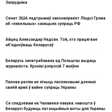
Запрудніка
Сенат ЗША падтрымаў законапраект Ліндсі Грэма
аб «пякельных» санкцыях супраць РФ
Айцец Аляксандар Надсан. Той, хто працягвае
аб'ядноўваць беларусаў
Беларусь запатрабавала ад Польшчы выдаць
журналіста. Хронікі рэпрэсій 7 жніўня
Палова расіян не лічыць паспяховымі дзеянні
сваёй арміі ў вайне супраць Украіны
Са спадзевам на Чалавека-павука: навошта ў
Беларусі будуюць патэнцыйныя мэты для Украіны