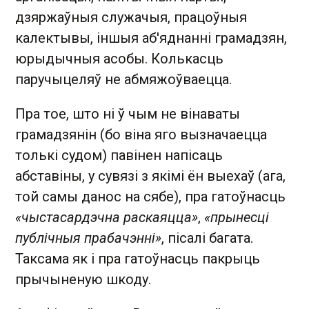
дзяржаўныя служачыя, працоўныя
калектывы, іншыя аб'яднанні грамадзян,
юрыдычныя асобы. Колькасць
паручыцеляў не абмяжоўваецца.
Пра тое, што ні ў чым не вінаваты
грамадзянін (бо віна яго вызначаецца
толькі судом) павінен напісаць
абставіны, у сувязі з якімі ён выехаў (ага,
той самы данос на сябе), пра гатоўнасць
«чыстасардэчна раскаяцца»
,
«прынесці
публічныя прабачэнні»
, пісалі багата.
Таксама як і пра гатоўнасць пакрыць
прычыненую шкоду.