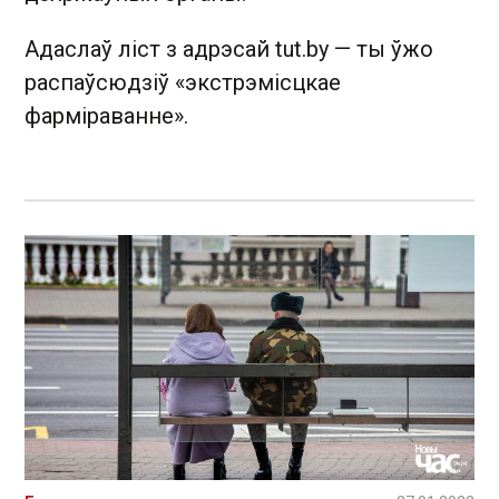
Адаслаў ліст з адрэсай tut.by — ты ўжо
распаўсюдзіў «экстрэмісцкае
фарміраванне».