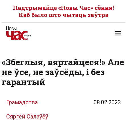
Падтрымайце «Новы Час» сёння!
Каб было што чытаць заўтра
«Збеглыя, вяртайцеся!» Але
не ўсе, не заўсёды, і без
гарантый
Грамадства
08.02.2023
Сяргей Салаўёў