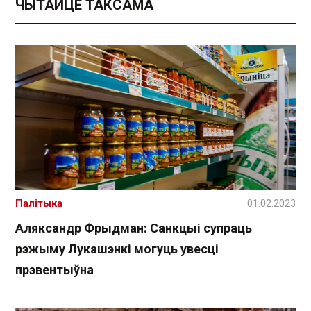
ЧЫТАЙЦЕ ТАКСАМА
Палітыка
01.02.2023
Аляксандр Фрыдман: Санкцыі супраць
рэжыму Лукашэнкі могуць увесці
прэвентыўна