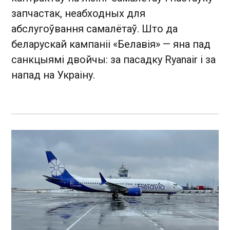
запчастак, неабходных для
абслугоўвання самалётаў. Што да
беларускай кампаніі «Белавія» — яна пад
санкцыямі двойчы: за пасадку Ryanair і за
напад на Украіну.