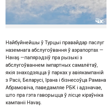
Найбуйнейшы ў Турцыі правайдар паслуг
наземнага абслугоўвання ў аэрапортах —
Havaş —папярэдзіў пра рызыкі з
абслугоўваннем імпартных самалётаў,
якія знаходзяцца ў парках у авіякампаній
з Расіі, Беларусі, Ірана і бізнесоўца Рамана
Абрамовіча, паведамляе РБК і адзначае,
што пра гэта гаворыцца ў лісце кіраўніка
кампаніі Havaş.