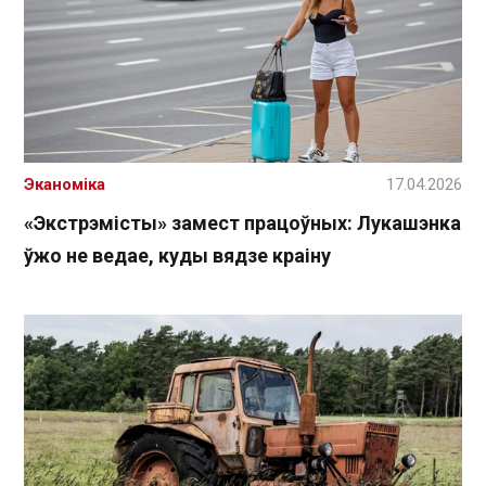
Эканоміка
17.04.2026
«Экстрэмісты» замест працоўных: Лукашэнка
ўжо не ведае, куды вядзе краіну