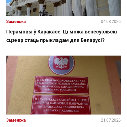
Замежжа
04.08.2026
Перамовы ў Каракасе. Ці можа венесуэльскі
сцэнар стаць прыкладам для Беларусі?
Спасылка без VPN
Замежжа
21.07.2026