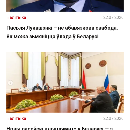
Палітыка
22.07.2026
Пасьля Лукашэнкі – не абавязкова свабода.
Як можа зьмяніцца ўлада ў Беларусі
Палітыка
22.07.2026
Новы расейскі «дыплямат» у Беларусі — з