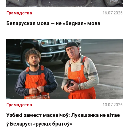
Грамадства
16.07.2026
Беларуская мова — не «бедная» мова
Грамадства
10.07.2026
Узбекі замест масквічоў: Лукашэнка не вітае
ў Беларусі «рускіх братоў»