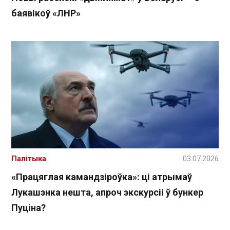
баявікоў «ЛНР»
Палітыка
03.07.2026
«Працяглая камандзіроўка»: ці атрымаў
Лукашэнка нешта, апроч экскурсіі ў бункер
Пуціна?