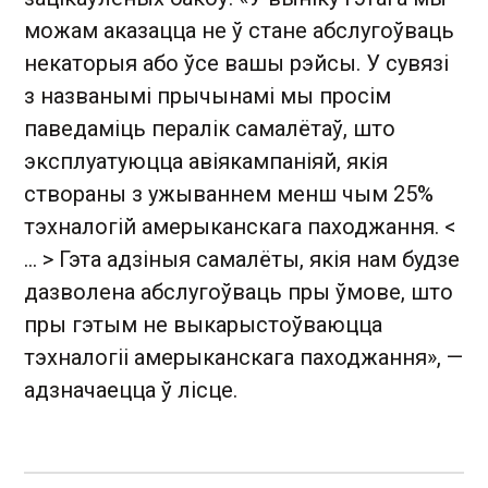
можам аказацца не ў стане абслугоўваць
некаторыя або ўсе вашы рэйсы. У сувязі
з названымі прычынамі мы просім
паведаміць пералік самалётаў, што
эксплуатуюцца авіякампаніяй, якія
створаны з ужываннем менш чым 25%
тэхналогій амерыканскага паходжання. <
... > Гэта адзіныя самалёты, якія нам будзе
дазволена абслугоўваць пры ўмове, што
пры гэтым не выкарыстоўваюцца
тэхналогіі амерыканскага паходжання», —
адзначаецца ў лісце.