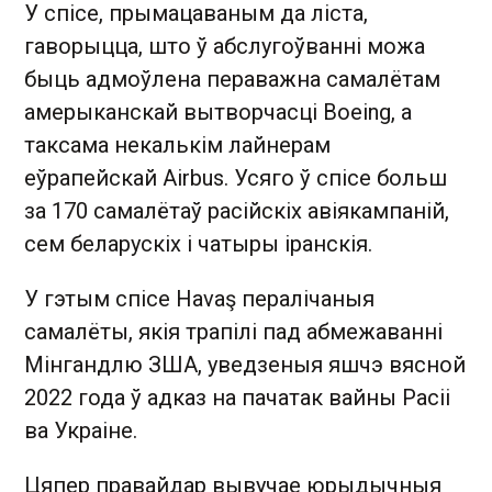
У спісе, прымацаваным да ліста,
гаворыцца, што ў абслугоўванні можа
быць адмоўлена пераважна самалётам
амерыканскай вытворчасці Boeing, а
таксама некалькім лайнерам
еўрапейскай Airbus. Усяго ў спісе больш
за 170 самалётаў расійскіх авіякампаній,
сем беларускіх і чатыры іранскія.
У гэтым спісе Havaş пералічаныя
самалёты, якія трапілі пад абмежаванні
Мінгандлю ЗША, уведзеныя яшчэ вясной
2022 года ў адказ на пачатак вайны Расіі
ва Украіне.
Цяпер правайдар вывучае юрыдычныя