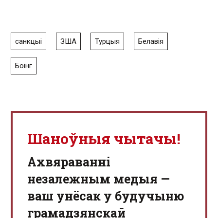
санкцыі
ЗША
Турцыя
Белавія
Боінг
Шаноўныя чытачы!
Aхвяраванні
незалежным медыя —
ваш унёсак у будучыню
грамадзянскай