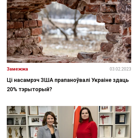
Замежжа
03.02.2023
Ці насамрэч ЗША прапаноўвалі Украіне здаць
20% тэрыторый?