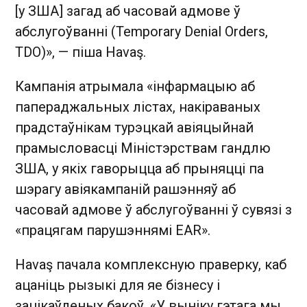
[у ЗША] загад аб часовай адмове ў
абслугоўванні (Temporary Denial Orders,
TDO)», — піша Havaş.
Кампанія атрымала «інфармацыю аб
папераджальных лістах, накіраваных
прадстаўнікам турэцкай авіяцыйнай
прамысловасці Міністэрствам гандлю
ЗША, у якіх гаворыцца аб прыняцці па
шэрагу авіякампаній рашэнняў аб
часовай адмове ў абслугоўванні ў сувязі з
«працягам парушэннямі EAR».
Havaş пачала комплексную праверку, каб
ацаніць рызыкі для яе бізнесу і
зацікаўленых бакоў. «У выніку гэтага мы