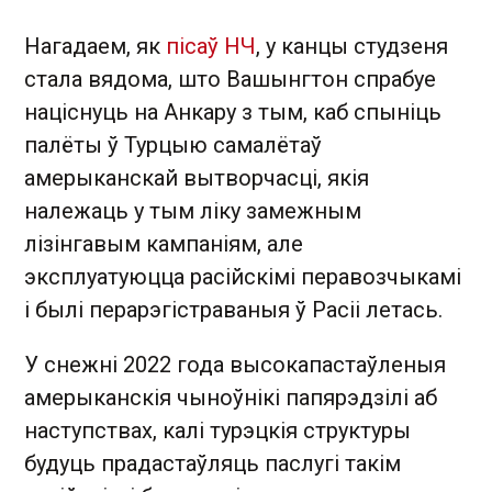
Нагадаем, як
пісаў НЧ
, у канцы студзеня
стала вядома, што Вашынгтон спрабуе
націснуць на Анкару з тым, каб спыніць
палёты ў Турцыю самалётаў
амерыканскай вытворчасці, якія
належаць у тым ліку замежным
лізінгавым кампаніям, але
эксплуатуюцца расійскімі перавозчыкамі
і былі перарэгістраваныя ў Расіі летась.
У снежні 2022 года высокапастаўленыя
амерыканскія чыноўнікі папярэдзілі аб
наступствах, калі турэцкія структуры
будуць прадастаўляць паслугі такім