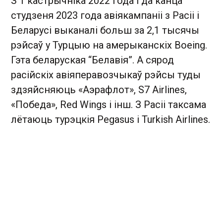
З 1 кастрычніка 2022 года і да канца
студзеня 2023 года авіякампаніі з Расіі і
Беларусі выканалі больш за 2,1 тысячы
рэйсаў у Турцыю на амерыканскіх Boeing.
Гэта беларуская “Белавія”. А сярод
расійскіх авіяперавозчыкаў рэйсы туды
здзяйсняюць «Аэрафлот», S7 Airlines,
«Победа», Red Wings і інш. З Расіі таксама
лётаюць турэцкія Pegasus і Turkish Airlines.