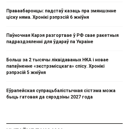
Праваабаронцы: падстаў казаць пра змяншэнне
ціску няма. Хронікі рэпрэсій 6 жніўня
Паўночная Карэя разгортвае ў РФ свае ракетныя
падраздзяленні для ўдараў па Украіне
Больш за 2 тысячы ліквідаваных НКА і новае
папаўненне «экстрэмісцкага» спісу. Хронікі
рэпрэсій 5 жніўня
Еўрапейская супрацьбалістычная сістэма можа
быць гатовая да сярэдзіны 2027 года