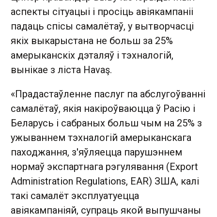
аспекты сітуацыі і просіць авіякампаніі
падаць спісы самалётаў, у вытворчасці
якіх выкарыстана не больш за 25%
амерыканскіх дэталяў і тэхналогій,
вынікае з ліста Havaş.
«Прадастаўленне паслуг па абслугоўванні
самалётаў, якія накіроўваюцца ў Расію і
Беларусь і сабраных больш чым на 25% з
ужываннем тэхналогій амерыканскага
паходжання, з'яўляецца парушэннем
нормаў экспартнага рэгулявання (Export
Administration Regulations, EAR) ЗША, калі
такі самалёт эксплуатуецца
авіякампаніяй, супраць якой выпушчаны