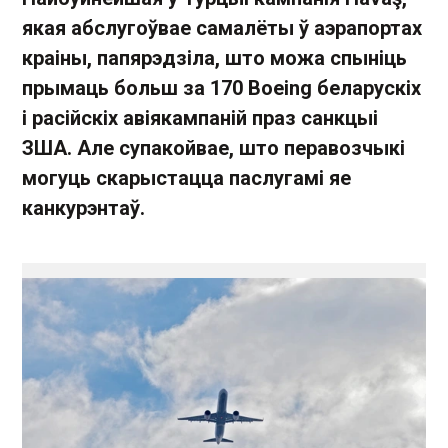
якая абслугоўвае самалёты ў аэрапортах
краіны, папярэдзіла, што можа спыніць
прымаць больш за 170 Boeing беларускіх
і расійскіх авіякампаній праз санкцыі
ЗША. Але супакойвае, што перавозчыкі
могуць скарыстацца паслугамі яе
канкурэнтаў.