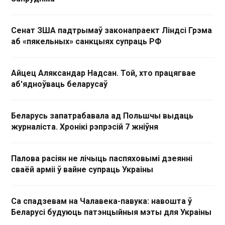
Сенат ЗША падтрымаў законапраект Ліндсі Грэма
аб «пякельных» санкцыях супраць РФ
Айцец Аляксандар Надсан. Той, хто працягвае
аб'ядноўваць беларусаў
Беларусь запатрабавала ад Польшчы выдаць
журналіста. Хронікі рэпрэсій 7 жніўня
Палова расіян не лічыць паспяховымі дзеянні
сваёй арміі ў вайне супраць Украіны
Са спадзевам на Чалавека-павука: навошта ў
Беларусі будуюць патэнцыйныя мэты для Украіны