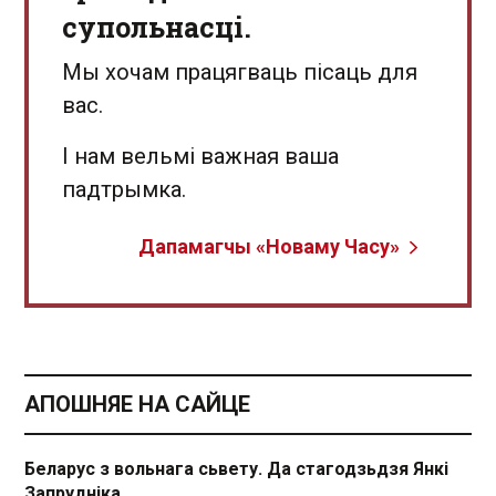
супольнасці.
Мы хочам працягваць пісаць для
вас.
І нам вельмі важная ваша
падтрымка.
Дапамагчы «Новаму Часу»
АПОШНЯЕ НА САЙЦЕ
Беларус з вольнага сьвету. Да стагодзьдзя Янкі
Запрудніка