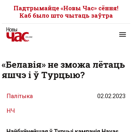
Падтрымайце «Новы Час» сёння!
Каб было што чытаць заўтра
«Белавія» не зможа лётаць
яшчэ і ў Турцыю?
Палітыка
02.02.2023
НЧ
Найбуйнейшая ў Турцыі кампанія Havaş,