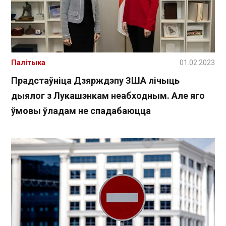
Палітыка
01.02.2023
Прадстаўніца Дзярждэпу ЗША лічыць
дыялог з Лукашэнкам неабходным. Але яго
ўмовы ўладам не спадабаюцца