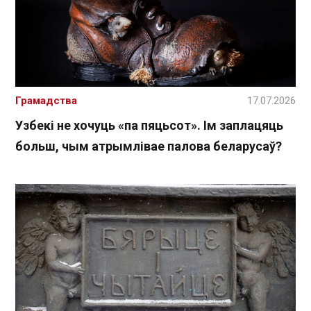
Грамадства
17.07.2026
Узбекі не хочуць «па пяцьсот». Ім заплацяць
больш, чым атрымлівае палова беларусаў?