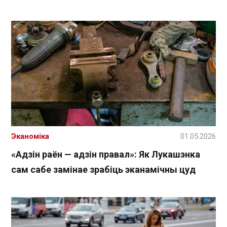
Эканоміка
01.05.2026
«Адзін раён — адзін правал»: Як Лукашэнка
сам сабе замінае зрабіць эканамічны цуд