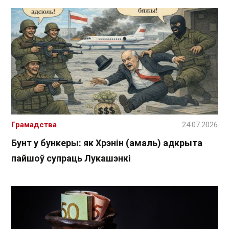
Грамадства
24.07.2026
Бунт у бункеры: як Хрэнін (амаль) адкрыта
пайшоў супраць Лукашэнкі