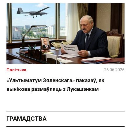
Палітыка
26.06.2026
«Ультыматум Зяленскага» паказаў, як
вынікова размаўляць з Лукашэнкам
ГРАМАДСТВА