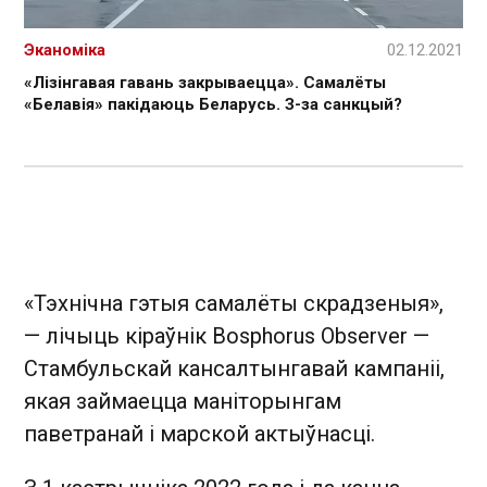
Эканоміка
02.12.2021
«Лізінгавая гавань закрываецца». Самалёты
«Белавія» пакідаюць Беларусь. З-за санкцый?
«Тэхнічна гэтыя самалёты скрадзеныя»,
— лічыць кіраўнік Bosphorus Observer —
Стамбульскай кансалтынгавай кампаніі,
якая займаецца маніторынгам
паветранай і марской актыўнасці.