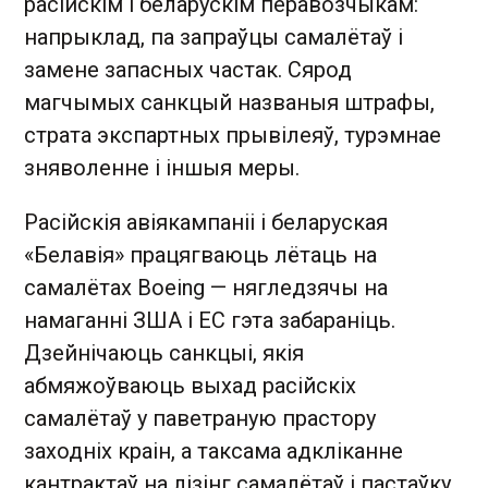
расійскім і беларускім перавозчыкам:
напрыклад, па запраўцы самалётаў і
замене запасных частак. Сярод
магчымых санкцый названыя штрафы,
страта экспартных прывілеяў, турэмнае
зняволенне і іншыя меры.
Расійскія авіякампаніі і беларуская
«Белавія» працягваюць лётаць на
самалётах Boeing — нягледзячы на
намаганні ЗША і ЕС гэта забараніць.
Дзейнічаюць санкцыі, якія
абмяжоўваюць выхад расійскіх
самалётаў у паветраную прастору
заходніх краін, а таксама адкліканне
кантрактаў на лізінг самалётаў і пастаўку