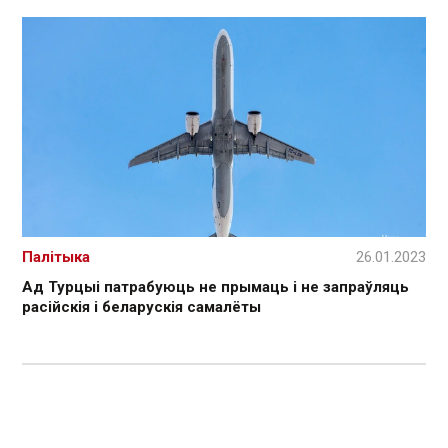
Палітыка
26.01.2023
Ад Турцыі патрабуюць не прымаць і не запраўляць
расійскія і беларускія самалёты