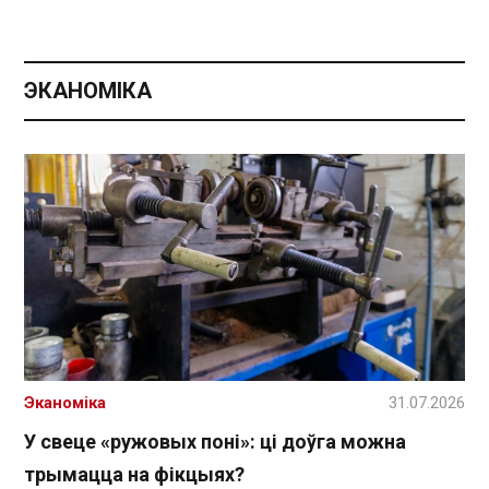
ЭКАНОМІКА
Эканоміка
31.07.2026
У свеце «ружовых поні»: ці доўга можна
трымацца на фікцыях?