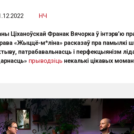
1.12.2022
НЧ
ны Ціханоўскай Франак Вячорка ў інтэрв’ю пр
рава «Жыццё-м*ліна» расказаў пра памылкі ш
ктыву, патрабавальнасць і перфекцыянізм лід
ідарнасць»
прыводзіць
некалькі цікавых моман