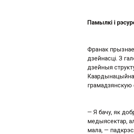
Памылкі і рэсу
Франак прызнае
дзейнасці. З га
дзейныя структу
Каардынацыйная
грамадзянскую 
— Я бачу, як до
медыясектар, а
мала, — падкрэс