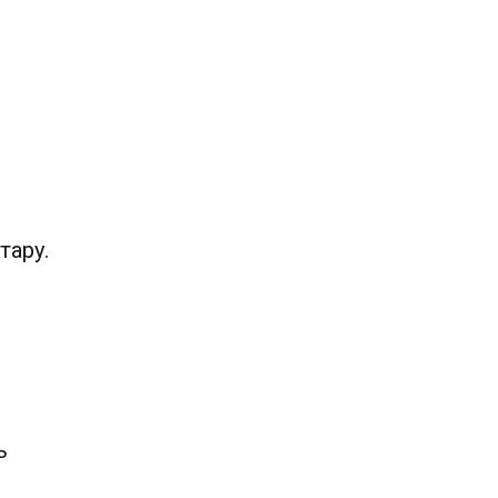
тару.
ь