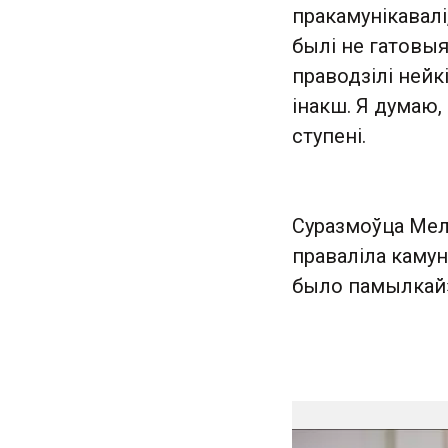
пракамунікавал
былі не гатовыя.
праводзілі нейк
інакш. Я думаю,
ступені.
Суразмоўца Мелк
праваліла камун
было памылкай»