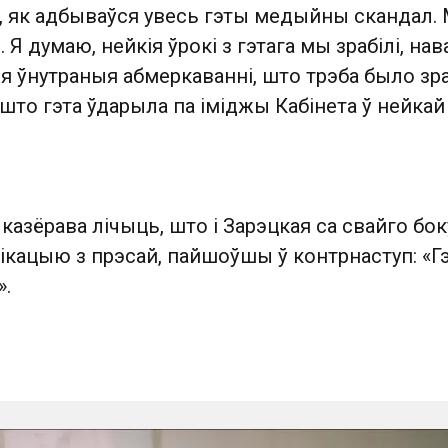
і, як адбываўся увесь гэты медыйны скандал.
 Я думаю, нейкія ўрокі з гэтага мы зрабілі, нав
ія ўнутраныя абмеркаванні, што трэба было зр
 што гэта ўдарыла па іміджы Кабінета ў нейкай
азёрава лічыць, што і Зарэцкая са свайго бок
ікацыю з прэсай, пайшоўшы ў контрнаступ: «Г
.