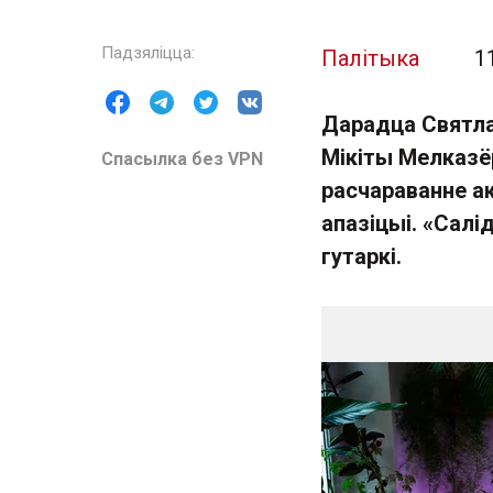
Палітыка
1
Дарадца Святла
Мікіты Мелказё
Спасылка без VPN
расчараванне а
апазіцыі. «Сал
гутаркі.