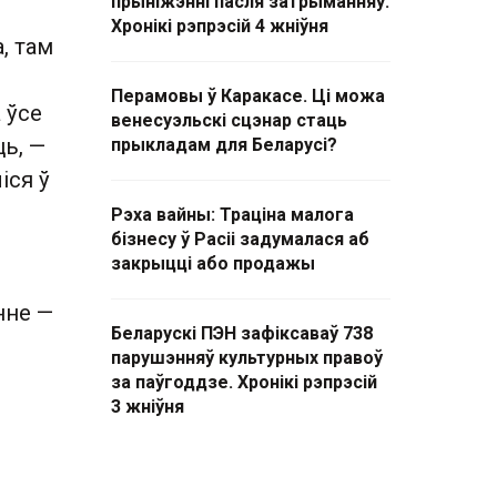
прыніжэнні пасля затрыманняў.
Хронікі рэпрэсій 4 жніўня
, там
Перамовы ў Каракасе. Ці можа
 ўсе
венесуэльскі сцэнар стаць
ць, —
прыкладам для Беларусі?
іся ў
Рэха вайны: Траціна малога
бізнесу ў Расіі задумалася аб
закрыцці або продажы
нне —
Беларускі ПЭН зафіксаваў 738
парушэнняў культурных правоў
за паўгоддзе. Хронікі рэпрэсій
3 жніўня