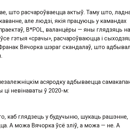
е, што расчароўваецца актыў. Таму што, ладна
аванне, але людзі, якія працуюць у камандах
раектаў, B*POL, валанцёры — яны глядзяць на
а ўсе гэтыя «срачы», раcчароўваюцца і сыходзя
Франак Вячорка шэраг скандалаў, што адбывал
.
 незалежніцкім асяродку адбываецца самакапа
ы ці невінаваты ў 2020-м:
о, каб глядзець у будучыню, шукаць рашэнне,
а. А можа Вячорка ўсё зліў, а можа — не. А