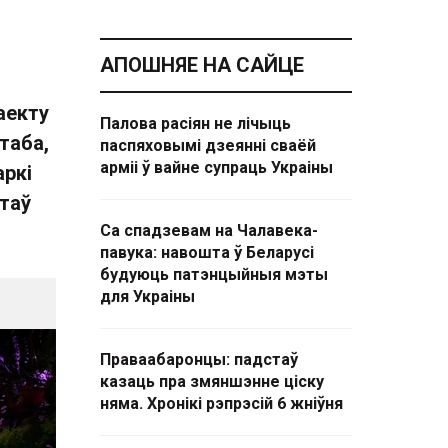
АПОШНЯЕ НА САЙЦЕ
аекту
Палова расіян не лічыць
таба,
паспяховымі дзеянні сваёй
арміі ў вайне супраць Украіны
аркі
таў
Са спадзевам на Чалавека-
павука: навошта ў Беларусі
будуюць патэнцыйныя мэты
для Украіны
Праваабаронцы: падстаў
казаць пра змяншэнне ціску
няма. Хронікі рэпрэсій 6 жніўня