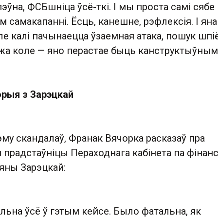
пэўна, ФСБшніца ўсё-ткі. І мы проста самі сябе
м самакапанні. Ёсць, канешне, рэфлексія. І яна
ле калі пачынаецца ўзаемная атака, пошук шпіё
 жа коле — яно перастае быць канструктыўным
орыя з Зарэцкай
му скандалаў, Франак Вячорка расказаў пра
прадстаўніцы Пераходнага кабінета па фінанс
яны Зарэцкай:
льна ўсё ў гэтым кейсе. Было фатальна, як