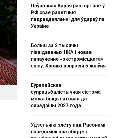
Паўночная Карэя разгортвае ў
РФ свае ракетныя
падраздзяленні для ўдараў па
Украіне
Больш за 2 тысячы
ліквідаваных НКА і новае
папаўненне «экстрэмісцкага»
спісу. Хронікі рэпрэсій 5 жніўня
Еўрапейская
супрацьбалістычная сістэма
можа быць гатовая да
сярэдзіны 2027 года
Удзельнікі злёту пад Расонамі
паведамілі пра збіццё і