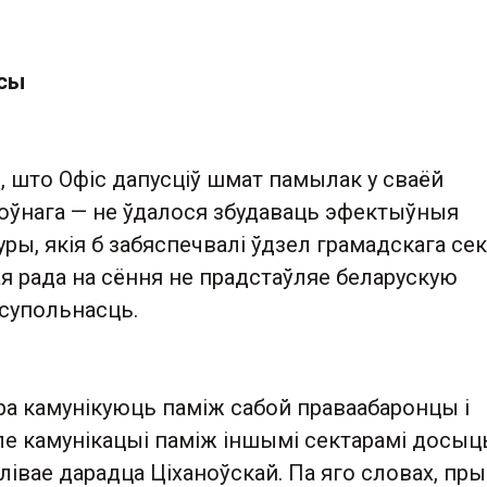
рсы
, што Офіс дапусціў шмат памылак у сваёй
лоўнага — не ўдалося збудаваць эфектыўныя
ры, якія б забяспечвалі ўдзел грамадскага сек
 рада на сёння не прадстаўляе беларускую
супольнасць.
бра камунікуюць паміж сабой праваабаронцы і
ле камунікацыі паміж іншымі сектарамі досыц
лівае дарадца Ціханоўскай. Па яго словах, пры