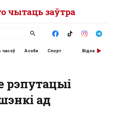
о чытаць заўтра
 часоў
Асоба
Спорт
Відэа
е рэпутацыі
шэнкі ад