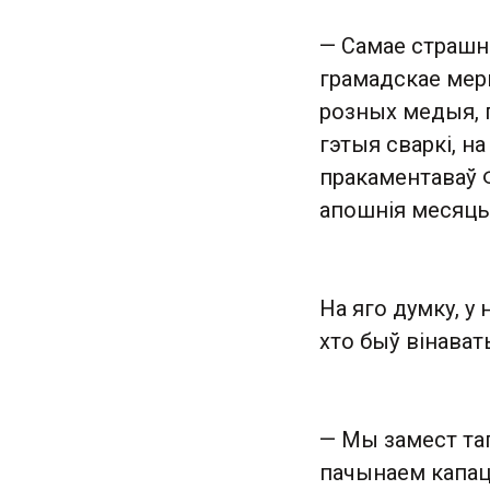
— Самае страшна
грамадскае мерк
розных медыя, п
гэтыя сваркі, н
пракаментаваў 
апошнія месяцы
На яго думку, у
хто быў вінават
— Мы замест таг
пачынаем капацц