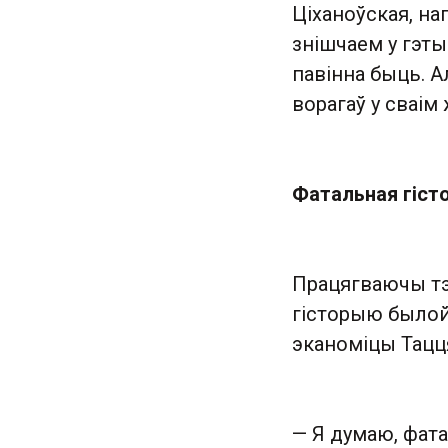
Ціханоўская, на
знішчаем у гэты
павінна быць. А
ворагаў у сваім
Фатальная гіст
Працягваючы тэ
гісторыю былой 
эканоміцы Тацц
— Я думаю, фата