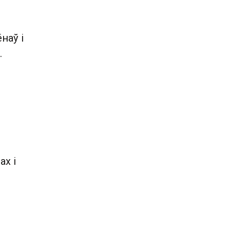
наў і
.
ах і