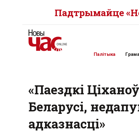
Падтрымайце «Но
Палітыка
Грам
«Паездкі Ціхано
Беларусі, недап
адказнасці»