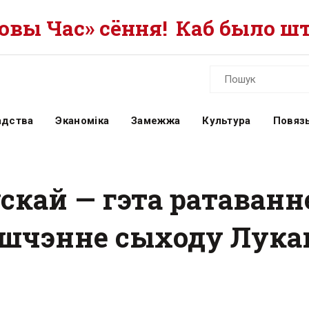
вы Час» сёння!
Каб было шт
адства
Эканоміка
Замежжа
Культура
Повязь
ўскай — гэта ратаванн
ушчэнне сыходу Лука