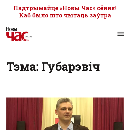
Падтрымайце «Новы Час» сёння!
Каб было што чытаць заўтра
Тэма: Губарэвіч