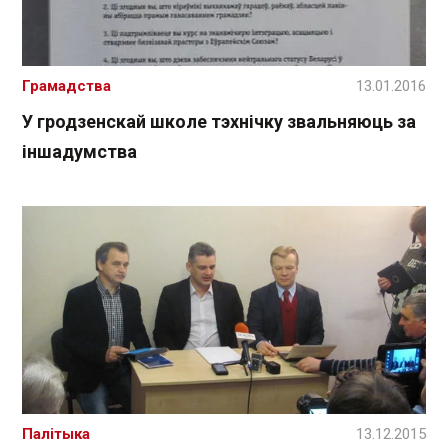
Грамадства
13.01.2016
У гродзенскай школе тэхнічку звальняюць за
іншадумства
Палітыка
13.12.2015