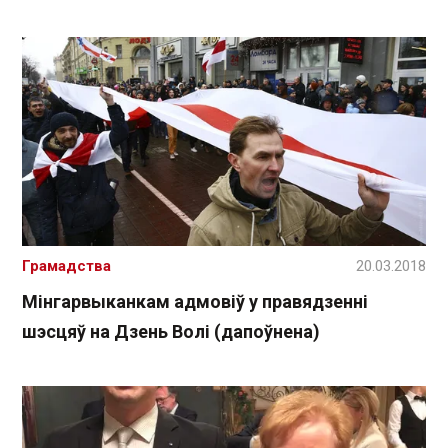
Грамадства
20.03.2018
Мінгарвыканкам адмовіў у правядзенні
шэсцяў на Дзень Волі (дапоўнена)