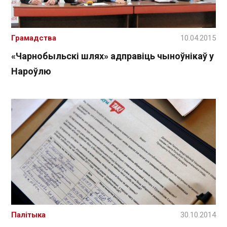
Грамадства
10.04.2015
«Чарнобыльскі шлях» адправіць чыноўнікаў у
Нароўлю
Палітыка
30.10.2014