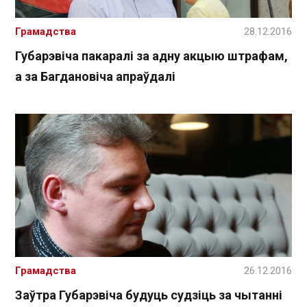
Грамадства
28.12.2016
Губарэвіча пакаралі за адну акцыю штрафам,
а за Багдановіча апраўдалі
Грамадства
26.12.2016
Заўтра Губарэвіча будуць судзіць за чытанні