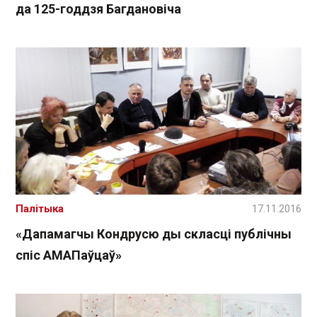
да 125-годдзя Багдановіча
Палітыка
17.11.2016
«Дапамагчы Кондрусю ды скласці публічны
спіс АМАПаўцаў»