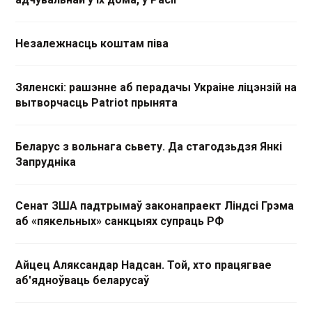
Незалежнасць коштам піва
Зяленскі: рашэнне аб перадачы Украіне ліцэнзій на
вытворчасць Patriot прынята
Беларус з вольнага сьвету. Да стагодзьдзя Янкі
Запрудніка
Сенат ЗША падтрымаў законапраект Ліндсі Грэма
аб «пякельных» санкцыях супраць РФ
Айцец Аляксандар Надсан. Той, хто працягвае
аб'ядноўваць беларусаў