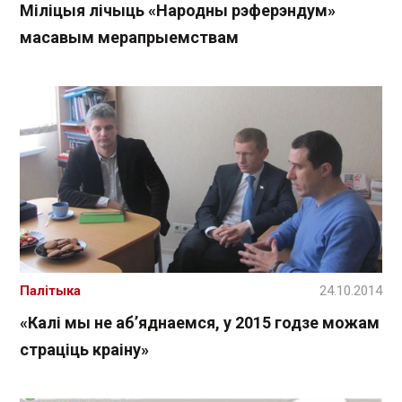
Міліцыя лічыць «Народны рэферэндум»
масавым мерапрыемствам
Палітыка
24.10.2014
«Калі мы не аб’яднаемся, у 2015 годзе можам
страціць краіну»