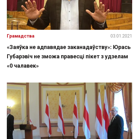
Грамадства
03.01.2021
«Заяўка не адпавядае заканадаўству»: Юрась
Губарэвіч не зможа правесці пікет з удзелам
«0 чалавек»