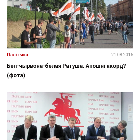
Палітыка
21.08.2015
Бел-чырвона-белая Ратуша. Апошні акорд?
(фота)