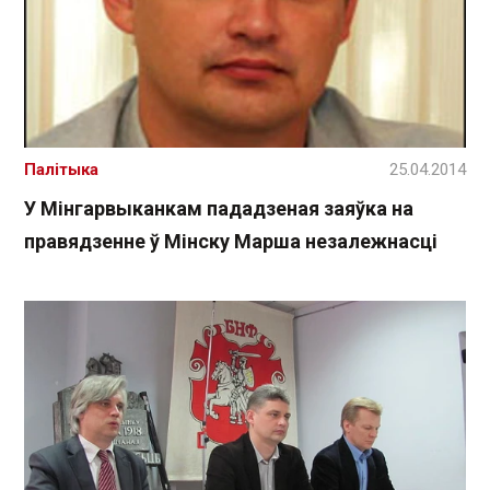
Палітыка
25.04.2014
У Мінгарвыканкам пададзеная заяўка на
правядзенне ў Мінску Марша незалежнасці