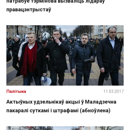
патрабуе тэрмінова вызваліць лідараў
правацэнтрыстаў
Палітыка
11.03.2017
Актыўных удзельнікаў акцыі ў Маладзечна
пакаралі суткамі і штрафамі (абноўлена)