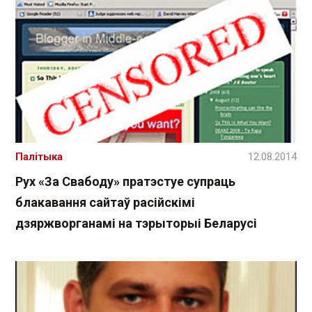
Палітыка
12.08.2014
Рух «За Свабоду» пратэстуе супраць
блакавання сайтаў расійскімі
дзяржворганамі на тэрыторыі Беларусі