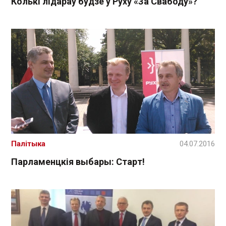
Колькі лідараў будзе ў Руху «За Свабоду»?
Палітыка
04.07.2016
Парламенцкія выбары: Старт!