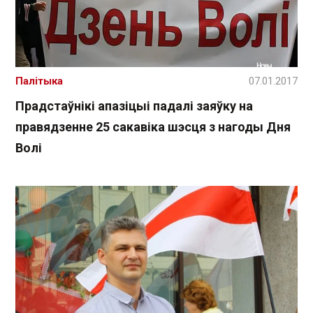
Палітыка
07.01.2017
Прадстаўнікі апазіцыі падалі заяўку на
правядзенне 25 сакавіка шэсця з нагоды Дня
Волі