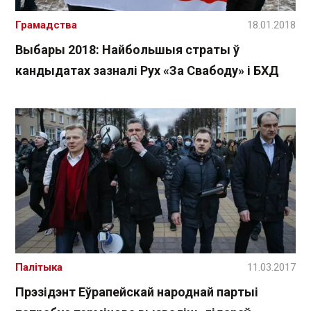
Грамадства
18.01.2018
Выбары 2018: Найбольшыя страты ў
кандыдатах зазналі Рух «За Свабоду» і БХД
Палітыка
11.03.2017
Прэзідэнт Еўрапейскай народнай партыі