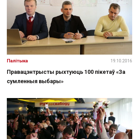
Палітыка
19.10.2016
Правацэнтрысты рыхтуюць 100 пікетаў «За
сумленныя выбары»