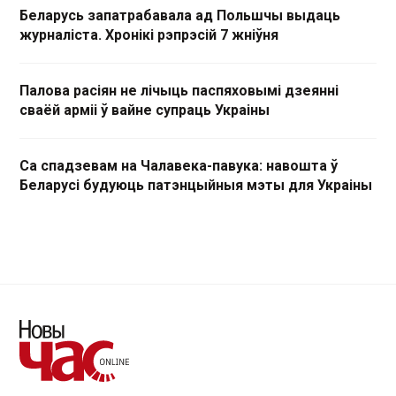
Беларусь запатрабавала ад Польшчы выдаць
журналіста. Хронікі рэпрэсій 7 жніўня
Палова расіян не лічыць паспяховымі дзеянні
сваёй арміі ў вайне супраць Украіны
Са спадзевам на Чалавека-павука: навошта ў
Беларусі будуюць патэнцыйныя мэты для Украіны