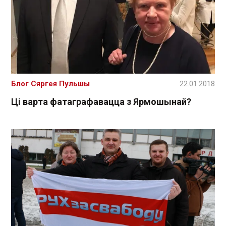
Блог Сяргея Пульшы
22.01.2018
Ці варта фатаграфавацца з Ярмошынай?