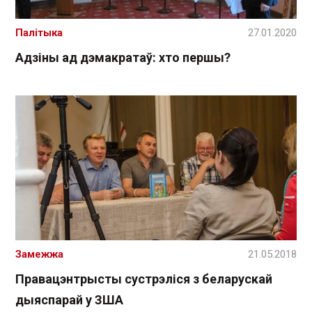
Палітыка
27.01.2020
Адзіны ад дэмакратаў: хто першы?
Замежжа
21.05.2018
Правацэнтрысты сустрэліся з беларускай
дыяспарай у ЗША