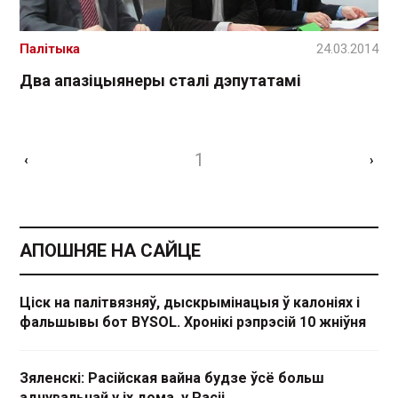
Палітыка
24.03.2014
Два апазіцыянеры сталі дэпутатамі
1
‹
›
АПОШНЯЕ НА САЙЦЕ
Ціск на палітвязняў, дыскрымінацыя ў калоніях і
фальшывы бот BYSOL. Хронікі рэпрэсій 10 жніўня
Зяленскі: Расійская вайна будзе ўсё больш
адчувальнай у іх дома, у Расіі