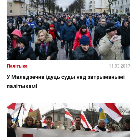
Палітыка
11.03.2017
У Маладзечна ідуць суды над затрыманымі
палітыкамі