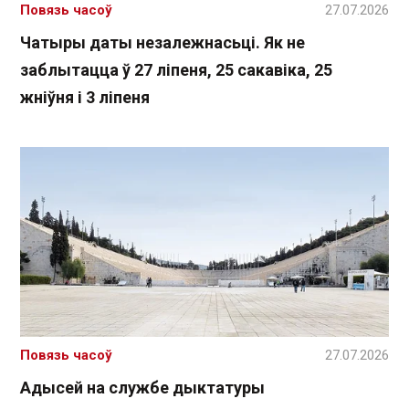
Повязь часоў
27.07.2026
Чатыры даты незалежнасьці. Як не
заблытацца ў 27 ліпеня, 25 сакавіка, 25
жніўня і 3 ліпеня
Повязь часоў
27.07.2026
Адысей на службе дыктатуры