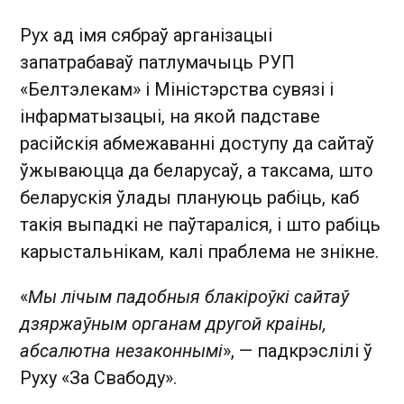
Рух ад імя сябраў арганізацыі
запатрабаваў патлумачыць РУП
«Белтэлекам» і Міністэрства сувязі і
інфарматызацыі, на якой падставе
расійскія абмежаванні доступу да сайтаў
ўжываюцца да беларусаў, а таксама, што
беларускія ўлады плануюць рабіць, каб
такія выпадкі не паўтараліся, і што рабіць
карыстальнікам, калі праблема не знікне.
«
Мы лічым падобныя блакіроўкі сайтаў
дзяржаўным органам другой краіны,
абсалютна незаконнымі
», — падкрэслілі ў
Руху «За Свабоду».