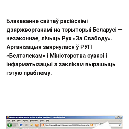
Блакаванне сайтаў расійскімі
дзяржворганамі на тэрыторыі Беларусі —
незаконнае, лічыць Рух «За Свабоду».
Арганізацыя звярнулася ў РУП
«Белтэлекам» і Міністэрства сувязі і
інфарматызацыі з заклікам вырашыць
гэтую праблему.