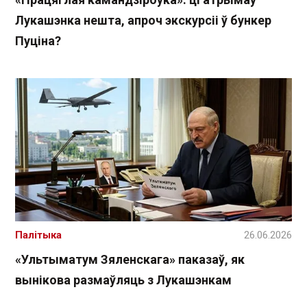
Лукашэнка нешта, апроч экскурсіі ў бункер
Пуціна?
Палітыка
26.06.2026
«Ультыматум Зяленскага» паказаў, як
вынікова размаўляць з Лукашэнкам