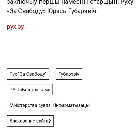
заключыў першы намеснік старшыні Руху
«За Свабоду» Юрась Губарэвіч.
pyx.by
Рух "За Свабоду"
Губарэвіч
РУП «Белтэлекам»
Міністэрства сувязі і інфарматызацыі
блакаванне сайтаў