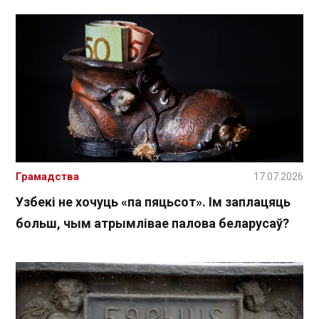
Грамадства
17.07.2026
Узбекі не хочуць «па пяцьсот». Ім заплацяць
больш, чым атрымлівае палова беларусаў?