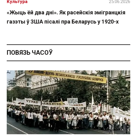
Культура
25.06.2026
«Жыць ёй два дні». Як расейскія эмігранцкія
газэты ў ЗША пісалі пра Беларусь у 1920-х
ПОВЯЗЬ ЧАСОЎ