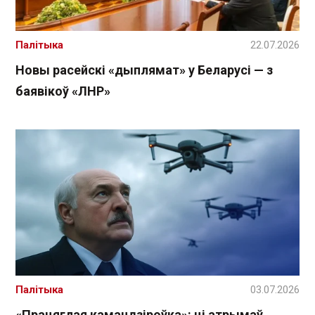
Палітыка
22.07.2026
Новы расейскі «дыплямат» у Беларусі — з
баявікоў «ЛНР»
Палітыка
03.07.2026
«Працяглая камандзіроўка»: ці атрымаў