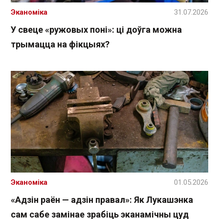
Эканоміка
31.07.2026
У свеце «ружовых поні»: ці доўга можна
трымацца на фікцыях?
Эканоміка
01.05.2026
«Адзін раён — адзін правал»: Як Лукашэнка
сам сабе замінае зрабіць эканамічны цуд