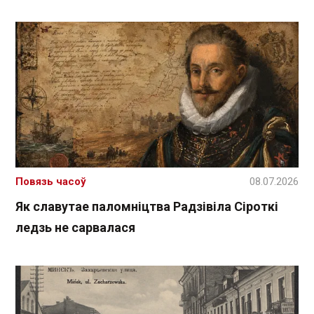
Повязь часоў
08.07.2026
Як славутае паломніцтва Радзівіла Сіроткі
ледзь не сарвалася