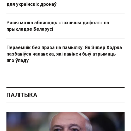
для украінскіх дронаў
Расія можа абвясціць «тэхнічны дэфолт» па
прыкладзе Беларусі
Пераемнік без права на памылку. Як Энвер Ходжа
пазбавіўся чалавека, які павінен быў атрымаць
яго ўладу
ПАЛІТЫКА