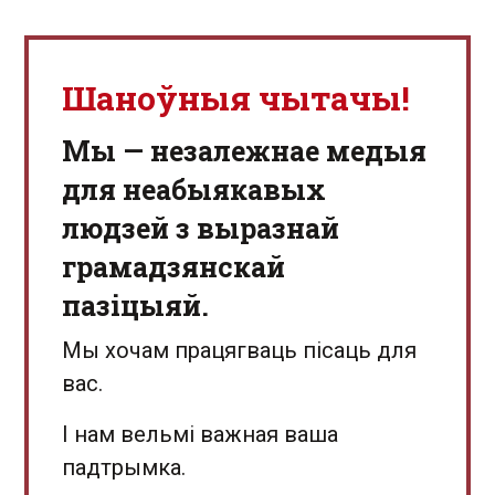
Шаноўныя чытачы!
Мы — незалежнае медыя
для неабыякавых
людзей з выразнай
грамадзянскай
пазіцыяй.
Мы хочам працягваць пісаць для
вас.
І нам вельмі важная ваша
падтрымка.