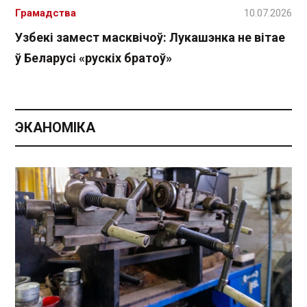
Грамадства
10.07.2026
Узбекі замест масквічоў: Лукашэнка не вітае
ў Беларусі «рускіх братоў»
ЭКАНОМІКА