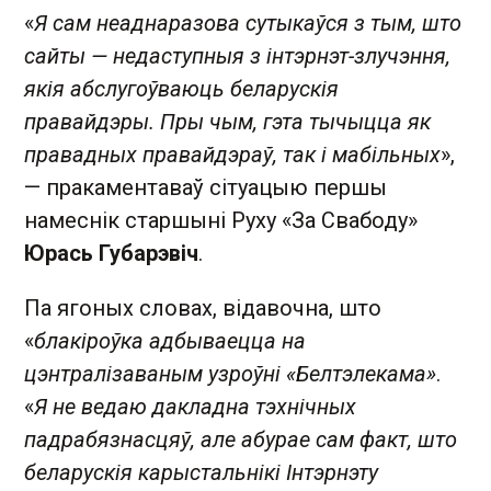
«
Я сам неаднаразова сутыкаўся з тым, што
сайты — недаступныя з інтэрнэт-злучэння,
якія абслугоўваюць беларускія
правайдэры. Пры чым, гэта тычыцца як
правадных правайдэраў, так і мабільных
»,
— пракаментаваў сітуацыю першы
намеснік старшыні Руху «За Свабоду»
Юрась Губарэвіч
.
Па ягоных словах, відавочна, што
«
блакіроўка адбываецца на
цэнтралізаваным узроўні «Белтэлекама»
.
«
Я не ведаю дакладна тэхнічных
падрабязнасцяў, але абурае сам факт, што
беларускія карыстальнікі Інтэрнэту