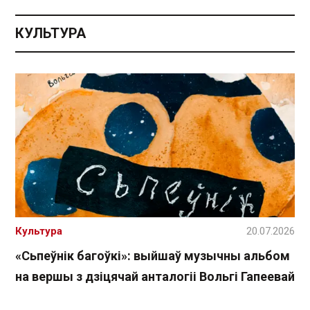
КУЛЬТУРА
Культура
20.07.2026
«Сьпеўнік багоўкі»: выйшаў музычны альбом
на вершы з дзіцячай анталогіі Вольгі Гапеевай