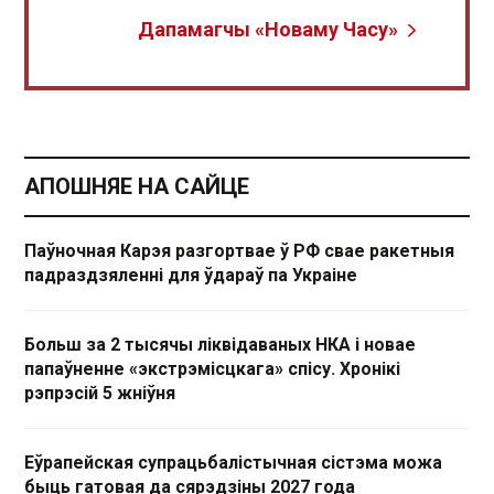
Дапамагчы «Новаму Часу»
АПОШНЯЕ НА САЙЦЕ
Паўночная Карэя разгортвае ў РФ свае ракетныя
падраздзяленні для ўдараў па Украіне
Больш за 2 тысячы ліквідаваных НКА і новае
папаўненне «экстрэмісцкага» спісу. Хронікі
рэпрэсій 5 жніўня
Еўрапейская супрацьбалістычная сістэма можа
быць гатовая да сярэдзіны 2027 года