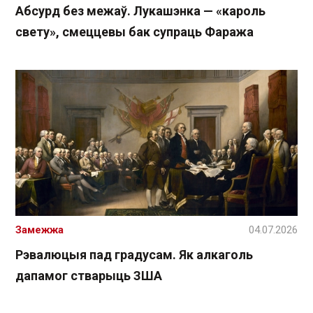
Абсурд без межаў. Лукашэнка — «кароль
свету», смеццевы бак супраць Фаража
Замежжа
04.07.2026
Рэвалюцыя пад градусам. Як алкаголь
дапамог стварыць ЗША