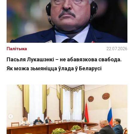
Палітыка
22.07.2026
Пасьля Лукашэнкі – не абавязкова свабода.
Як можа зьмяніцца ўлада ў Беларусі