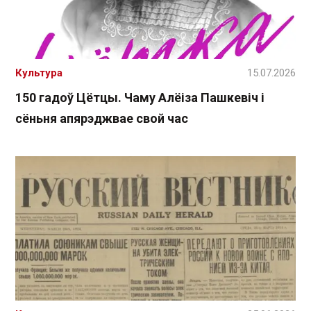
Культура
15.07.2026
150 гадоў Цётцы. Чаму Алёіза Пашкевіч і
сёньня апярэджвае свой час