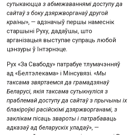
сутыкаюцца з абмежаваннямі доступу да
сайтаў з боку дзяржворганаў другой
краіны
», — адзначыў першы намеснік
старшыні Руху, дадаўшы, што
арганізацыя выступае супраць любой
цэнзуры ў Інтэрнэце.
Рух «За Свабоду» патрабуе тлумачэнняў
ад «Белтэлекама» і Мінсувязі. «
Мы
таксама звяртаемся да грамадзянаў
Беларусі, якія таксама сутыкнуліся з
праблемай доступу да сайтаў з прычыны іх
блакіроўкі расійскімі дзяржворганамі, з
заклікам пісаць звароты і патрабаваць
адказаў ад беларускіх уладаў
», —