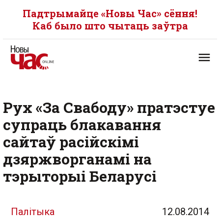
Падтрымайце «Новы Час» сёння!
Каб было што чытаць заўтра
Рух «За Свабоду» пратэстуе
супраць блакавання
сайтаў расійскімі
дзяржворганамі на
тэрыторыі Беларусі
Палітыка
12.08.2014