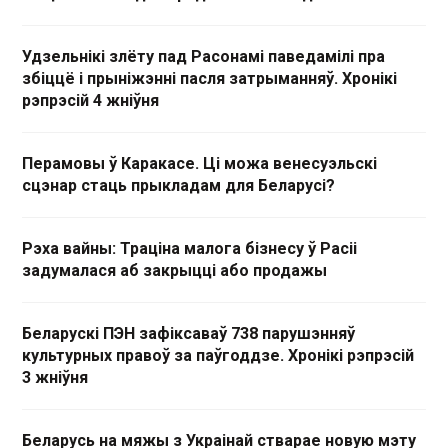
Удзельнікі злёту пад Расонамі паведамілі пра
збіццё і прыніжэнні пасля затрыманняў. Хронікі
рэпрэсій 4 жніўня
Перамовы ў Каракасе. Ці можа венесуэльскі
сцэнар стаць прыкладам для Беларусі?
Рэха вайны: Траціна малога бізнесу ў Расіі
задумалася аб закрыцці або продажы
Беларускі ПЭН зафіксаваў 738 парушэнняў
культурных правоў за паўгоддзе. Хронікі рэпрэсій
3 жніўня
Беларусь на мяжы з Украінай стварае новую мэту