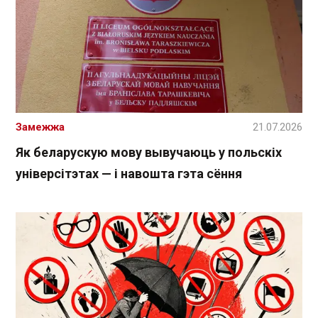
Замежжа
21.07.2026
Як беларускую мову вывучаюць у польскіх
універсітэтах — і навошта гэта сёння