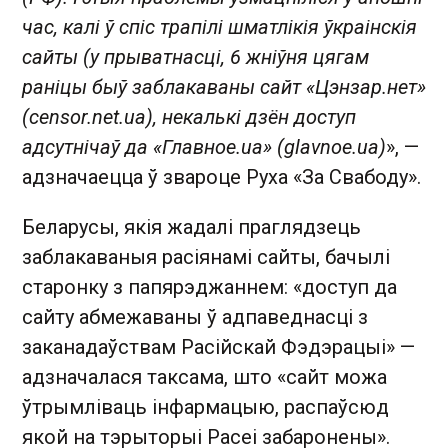
час, калі ў спіс трапілі шматлікія ўкраінскія
сайты (у прыватнасці, 6 жніўня цягам
раніцы быў заблакаваны сайт «Цэнзар.нет»
(censor.net.ua), некалькі дзён доступ
адсутнічаў да «Главное.ua» (glavnoe.ua)
», —
адзначаецца ў звароце Руха «За Свабоду».
Беларусы, якія жадалі праглядзець
заблакаваныя расіянамі сайты, бачылі
старонку з папярэджаннем: «доступ да
сайту абмежаваны ў адпаведнасці з
заканадаўствам Расійскай Фэдэрацыі» —
адзначалася таксама, што «сайт можа
ўтрымліваць інфармацыю, распаўсюд
якой на тэрыторыі Расеі забаронены».