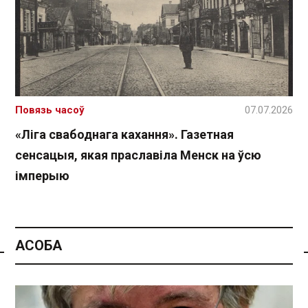
Повязь часоў
07.07.2026
«Ліга свабоднага кахання». Газетная
сенсацыя, якая праславіла Менск на ўсю
імперыю
АСОБА
Спасылка без VPN