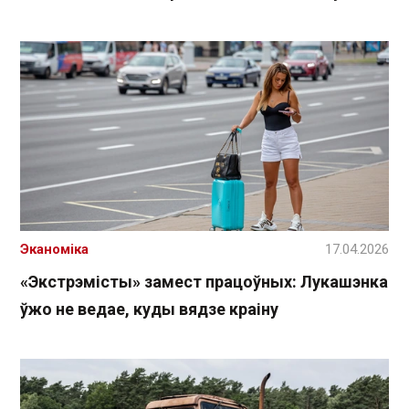
Эканоміка
17.04.2026
«Экстрэмісты» замест працоўных: Лукашэнка
ўжо не ведае, куды вядзе краіну