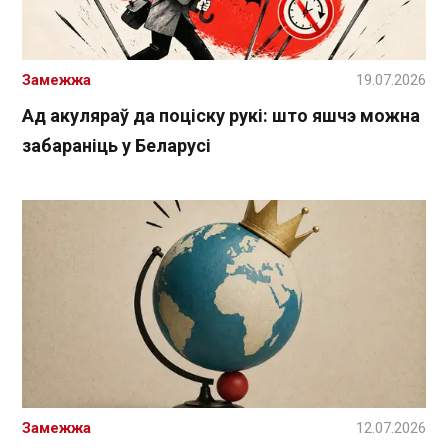
Замежжа
19.07.2026
Ад акуляраў да поціску рукі: што яшчэ можна
забараніць у Беларусі
Замежжа
12.07.2026