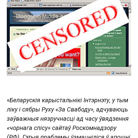
«
Беларускія карыстальнікі Інтэрнэту, у тым
ліку і сябры Руху «За Свабоду», адчуваюць
заўважныя нязручнасці ад часу ўвядзення
«чорнага спісу» сайтаў Роскомнадзору
(РФ). Гэтыя праблемы ўзмацніліся ў апошні