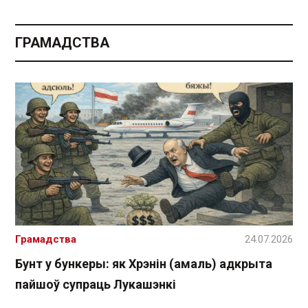
ГРАМАДСТВА
Грамадства
24.07.2026
Бунт у бункеры: як Хрэнін (амаль) адкрыта
пайшоў супраць Лукашэнкі