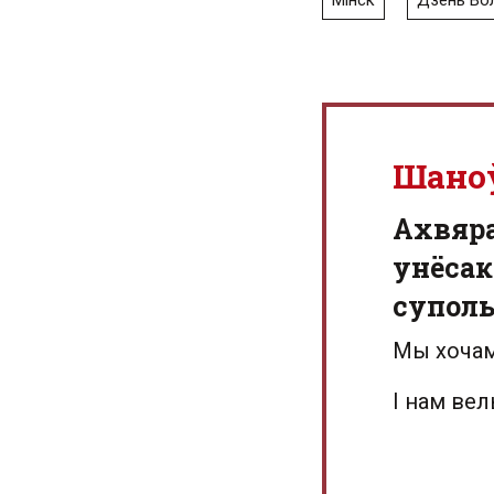
Мінск
Дзень Вол
Шано
Aхвяр
унёсак
суполь
Мы хочам
І нам ве