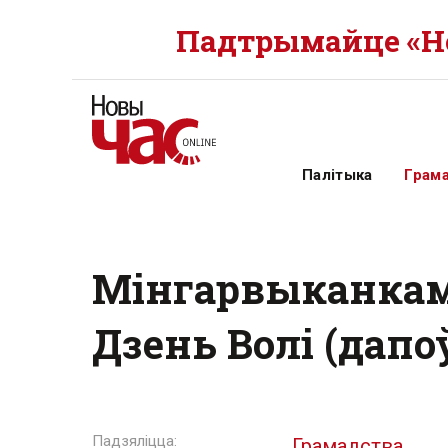
Падтрымайце «Но
Палітыка
Грам
Мінгарвыканкам 
Дзень Волі (дапо
Грамадства