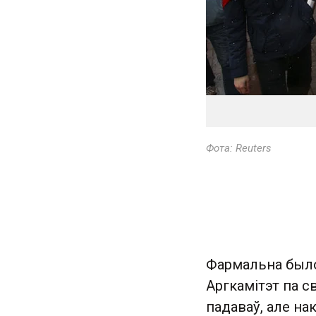
Фота: Reuters
Фармальна было 
Аргкамітэт па с
падаваў, але на