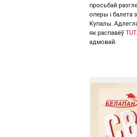
просьбай разгл
оперы і балета 
Купалы. Адлегла
як распавёў
TUT
адмовай.