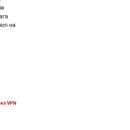
ба
ага
ялі на
без VPN