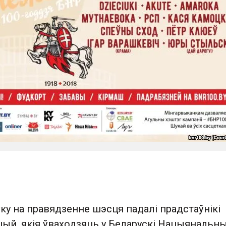
ку на правядзенне шэсця падалі прадстаўнікі
цый, якія ўваходзяць у Беларускі Нацыянальн