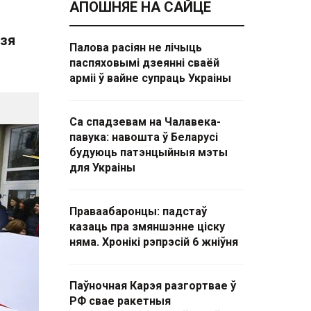
АПОШНЯЕ НА САЙЦЕ
дзя
Палова расіян не лічыць
паспяховымі дзеянні сваёй
арміі ў вайне супраць Украіны
Са спадзевам на Чалавека-
павука: навошта ў Беларусі
будуюць патэнцыйныя мэты
для Украіны
Праваабаронцы: падстаў
казаць пра змяншэнне ціску
няма. Хронікі рэпрэсій 6 жніўня
Паўночная Карэя разгортвае ў
РФ свае ракетныя