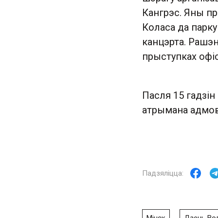
Кангрэс. Яны пр
Коласа да парку 
канцэрта. Рашэн
прыступках офі
Пасля 15 гадзін
атрымана адмов