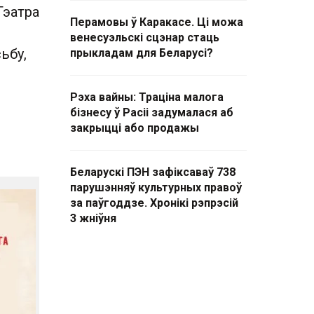
Тэатра
Перамовы ў Каракасе. Ці можа
венесуэльскі сцэнар стаць
ьбу,
прыкладам для Беларусі?
Рэха вайны: Траціна малога
бізнесу ў Расіі задумалася аб
закрыцці або продажы
Беларускі ПЭН зафіксаваў 738
парушэнняў культурных правоў
за паўгоддзе. Хронікі рэпрэсій
3 жніўня