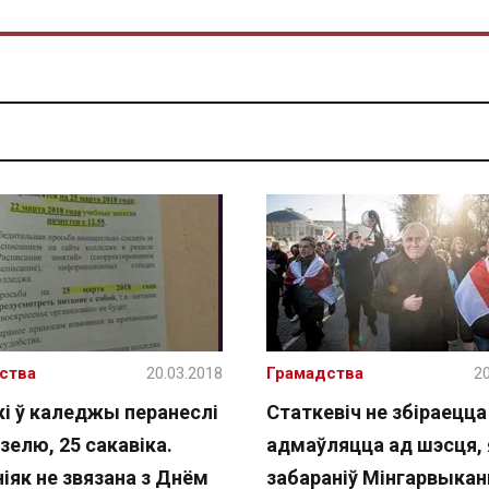
ства
20.03.2018
Грамадства
20
кі ў каледжы перанеслі
Статкевіч не збіраецца
зелю, 25 сакавіка.
адмаўляцца ад шэсця,
ніяк не звязана з Днём
забараніў Мінгарвыка