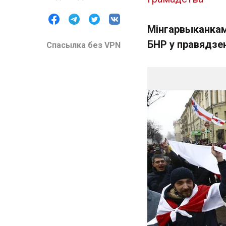
Мінгарвыканкам
БНР у правядзен
Спасылка без VPN