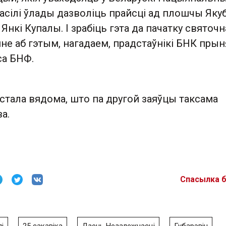
асілі ўлады дазволіць прайсці ад плошчы Яку
Янкі Купалы. І зрабіць гэта да пачатку святочн
не аб гэтым, нагадаем, прадстаўнікі БНК прын
са БНФ.
 стала вядома, што па другой заяўцы таксама
а.
Спасылка 