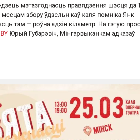
едзець мэтазгоднасць правядзення шэсця да 
з месцам збору ўдзельнікаў каля помніка Янкі
сць там — роўна адзін кіламетр. На гэтую прос
.BY
Юрый Губарэвіч, Мінгарвыканкам адказаў