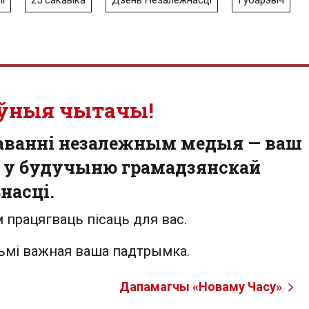
і
25 сакавіка
Дзень Незалежнасці
Губарэвіч
ўныя чытачы!
аванні незалежным медыя — ваш
 у будучыню грамадзянскай
насці.
 працягваць пісаць для вас.
льмі важная ваша падтрымка.
Дапамагчы «Новаму Часу»