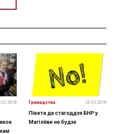
.03.2018
Грамадства
20.03.2018
Пікета да стагоддзя БНР у
 якое
Магілёве не будзе
нкам