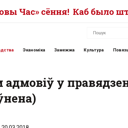
вы Час» сёння!
Каб было шт
адства
Эканоміка
Замежжа
Культура
Повязь
адмовіў у правядзен
ўнена)
20.03.2018