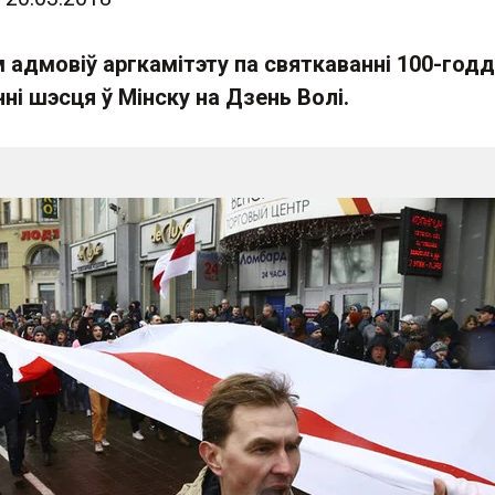
 адмовіў аргкамітэту па святкаванні 100-год
ні шэсця ў Мінску на Дзень Волі.