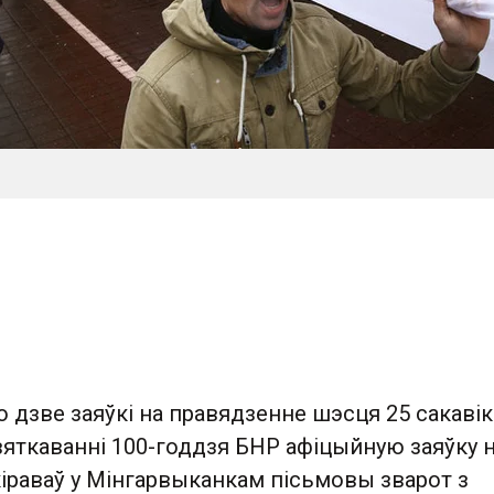
дзве заяўкі на правядзенне шэсця 25 сакавік
вяткаванні 100-годдзя БНР афіцыйную заяўку 
кіраваў у Мінгарвыканкам пісьмовы зварот з