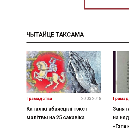
ЧЫТАЙЦЕ ТАКСАМА
Грамадства
20.03.2018
Грамад
Каталікі абвясцілі тэкст
Занят
малітвы на 25 сакавіка
на няд
«Гэта 