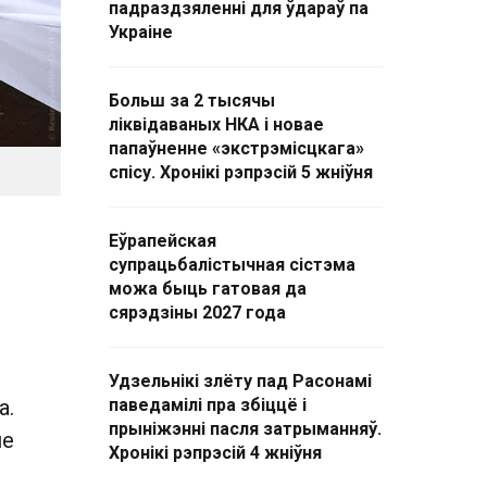
падраздзяленні для ўдараў па
Украіне
Больш за 2 тысячы
ліквідаваных НКА і новае
папаўненне «экстрэмісцкага»
спісу. Хронікі рэпрэсій 5 жніўня
Еўрапейская
супрацьбалістычная сістэма
можа быць гатовая да
сярэдзіны 2027 года
Удзельнікі злёту пад Расонамі
а.
паведамілі пра збіццё і
прыніжэнні пасля затрыманняў.
не
Хронікі рэпрэсій 4 жніўня