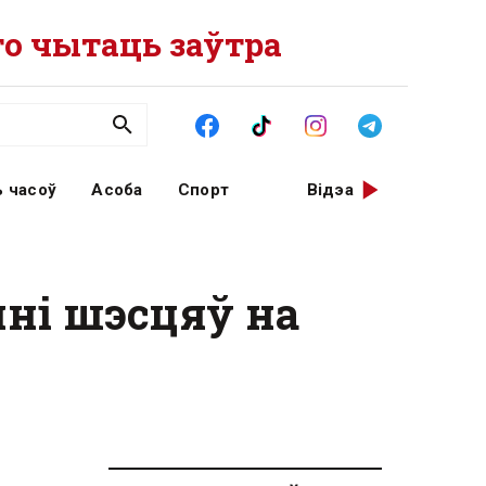
о чытаць заўтра
 часоў
Асоба
Спорт
Відэа
ні шэсцяў на