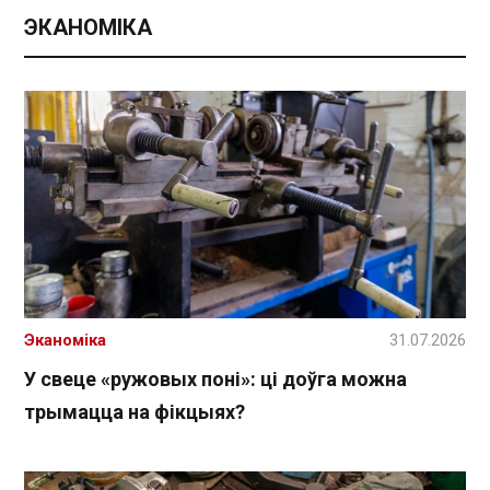
ЭКАНОМІКА
Эканоміка
31.07.2026
У свеце «ружовых поні»: ці доўга можна
трымацца на фікцыях?