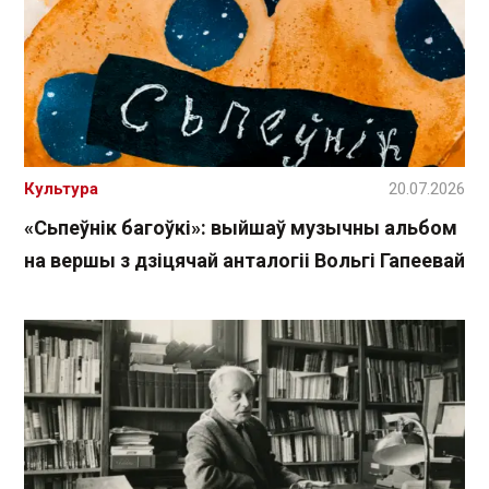
Культура
20.07.2026
«Сьпеўнік багоўкі»: выйшаў музычны альбом
на вершы з дзіцячай анталогіі Вольгі Гапеевай