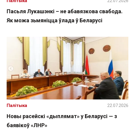
Палітыка
22.07.2026
Пасьля Лукашэнкі – не абавязкова свабода.
Як можа зьмяніцца ўлада ў Беларусі
Палітыка
22.07.2026
Новы расейскі «дыплямат» у Беларусі — з
баявікоў «ЛНР»