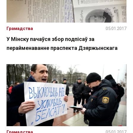
Грамадства
05.01.2017
У Мінску пачаўся збор подпісаў за
перайменаванне праспекта Дзяржынскага
Грамадства
05.01.2017