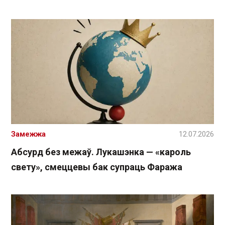
Замежжа
12.07.2026
Абсурд без межаў. Лукашэнка — «кароль
свету», смеццевы бак супраць Фаража