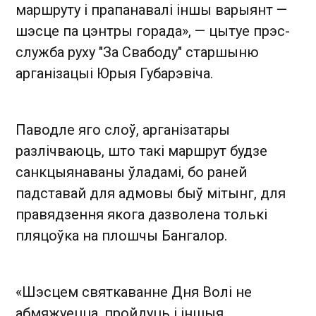
маршруту і прапанавалі іншы варыянт —
шэсце па цэнтры горада», — цытуе прэс-
служба руху "За Свабоду" старшыню
арганізацыі Юрыя Губарэвіча.
Паводле яго слоў, арганізатары
разлічваюць, што такі маршрут будзе
санкцыянаваны ўладамі, бо раней
падставай для адмовы быў мітынг, для
правядзення якога дазволена толькі
пляцоўка на плошчы Бангалор.
«Шэсцем святкаванне Дня Волі не
абмяжуецца, пройдуць і іншыя