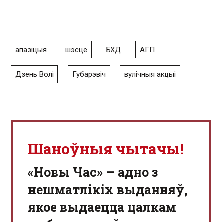
апазіцыя
шэсце
БХД
АГП
Дзень Волі
Губарэвіч
вулічныя акцыі
Шаноўныя чытачы!
«Новы Час» — адно з
нешматлікіх выданняў,
якое выдаецца цалкам