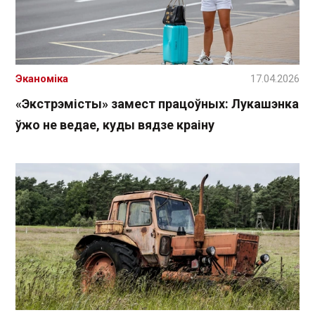
Эканоміка
17.04.2026
«Экстрэмісты» замест працоўных: Лукашэнка
ўжо не ведае, куды вядзе краіну