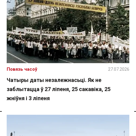
Повязь часоў
27.07.2026
Чатыры даты незалежнасьці. Як не
заблытацца ў 27 ліпеня, 25 сакавіка, 25
жніўня і 3 ліпеня
Спасылка без VPN