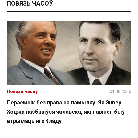
ПОВЯЗЬ ЧАСОЎ
Повязь часоў
01.08.2026
Пераемнік без права на памылку. Як Энвер
Ходжа пазбавіўся чалавека, які павінен быў
атрымаць яго ўладу