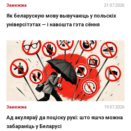
Замежжа
21.07.2026
Як беларускую мову вывучаюць у польскіх
універсітэтах — і навошта гэта сёння
Замежжа
19.07.2026
Ад акуляраў да поціску рукі: што яшчэ можна
забараніць у Беларусі