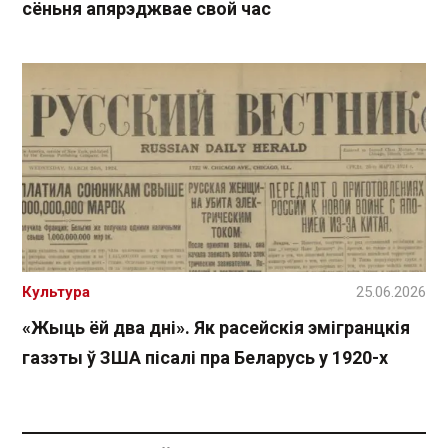
сёньня апярэджвае свой час
Культура
25.06.2026
«Жыць ёй два дні». Як расейскія эмігранцкія
газэты ў ЗША пісалі пра Беларусь у 1920-х