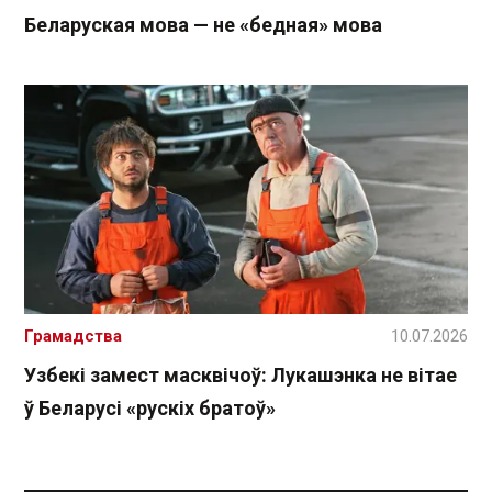
Беларуская мова — не «бедная» мова
Грамадства
10.07.2026
Узбекі замест масквічоў: Лукашэнка не вітае
ў Беларусі «рускіх братоў»