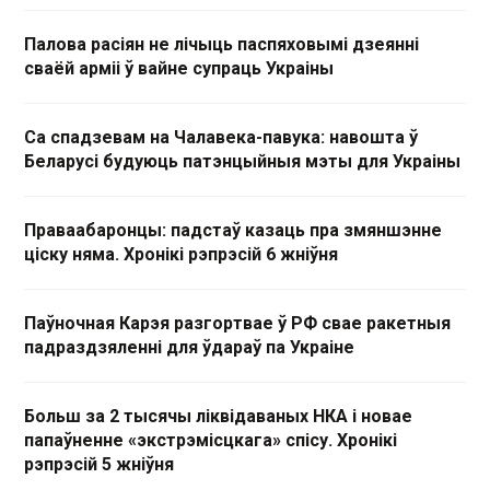
Палова расіян не лічыць паспяховымі дзеянні
сваёй арміі ў вайне супраць Украіны
Са спадзевам на Чалавека-павука: навошта ў
Беларусі будуюць патэнцыйныя мэты для Украіны
Праваабаронцы: падстаў казаць пра змяншэнне
ціску няма. Хронікі рэпрэсій 6 жніўня
Паўночная Карэя разгортвае ў РФ свае ракетныя
падраздзяленні для ўдараў па Украіне
Больш за 2 тысячы ліквідаваных НКА і новае
папаўненне «экстрэмісцкага» спісу. Хронікі
рэпрэсій 5 жніўня