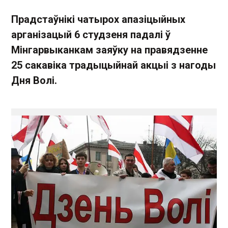
Прадстаўнікі чатырох апазіцыйных
арганізацый 6 студзеня падалі ў
Мінгарвыканкам заяўку на правядзенне
25 сакавіка традыцыйнай акцыі з нагоды
Дня Волі.