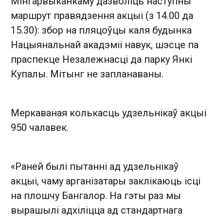
Мінгарвыканкаму дазволіць наступны
маршрут правядзення акцыі (з 14.00 да
15.30): збор на пляцоўцы каля будынка
Нацыянальнай акадэміі навук, шэсце па
праспекце Незалежнасці да парку Янкі
Купалы. Мітынг не запланаваны.
Меркаваная колькасць удзельнікаў акцыі
950 чалавек.
«Раней былі пытанні ад удзельнікаў
акцыі, чаму арганізатары заклікаюць ісці
на плошчу Бангалор. На гэты раз мы
вырашылі адхіліцца ад стандартнага