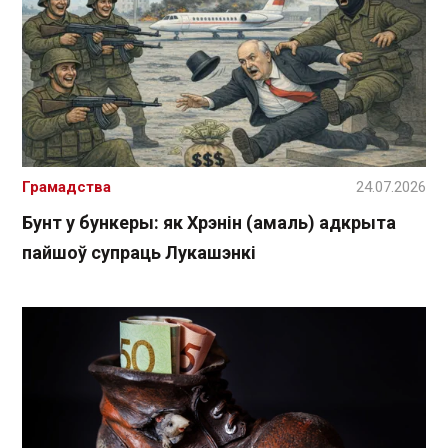
Грамадства
24.07.2026
Бунт у бункеры: як Хрэнін (амаль) адкрыта
пайшоў супраць Лукашэнкі