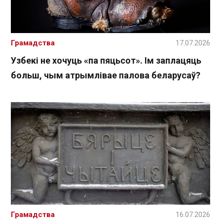
Грамадства
17.07.2026
Узбекі не хочуць «па пяцьсот». Ім заплацяць
больш, чым атрымлівае палова беларусаў?
Грамадства
16.07.2026