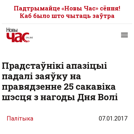
Падтрымайце «Новы Час» сёння!
Каб было што чытаць заўтра
Прадстаўнікі апазіцыі
падалі заяўку на
правядзенне 25 сакавіка
шэсця з нагоды Дня Волі
Палітыка
07.01.2017