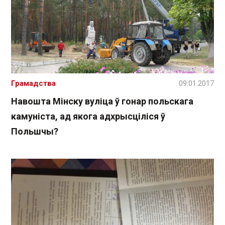
Грамадства
09.01.2017
Навошта Мінску вуліца ў гонар польскага
камуніста, ад якога адхрысціліся ў
Польшчы?