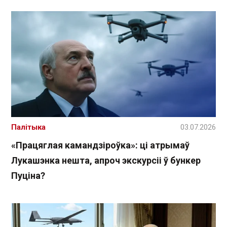
Палітыка
03.07.2026
«Працяглая камандзіроўка»: ці атрымаў
Лукашэнка нешта, апроч экскурсіі ў бункер
Пуціна?