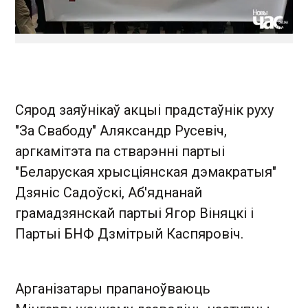
Сярод заяўнікаў акцыі прадстаўнік руху
"За Свабоду" Аляксандр Русевіч,
аргкамітэта па стварэнні партыі
"Беларуская хрысціянская дэмакратыя"
Дзяніс Садоўскі, Аб'яднанай
грамадзянскай партыі Ягор Віняцкі і
Партыі БНФ Дзмітрый Каспяровіч.
Арганізатары прапаноўваюць