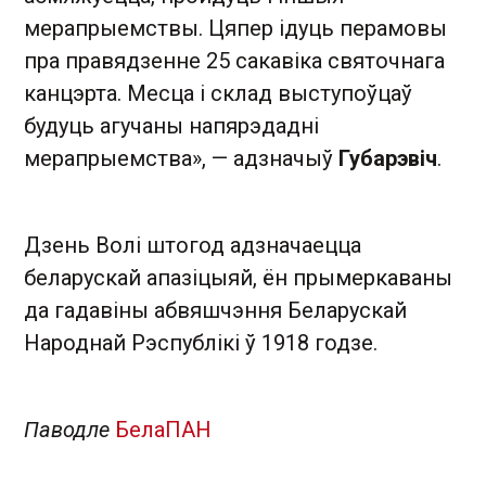
мерапрыемствы. Цяпер ідуць перамовы
пра правядзенне 25 сакавіка святочнага
канцэрта. Месца і склад выступоўцаў
будуць агучаны напярэдадні
мерапрыемства», — адзначыў
Губарэвіч
.
Дзень Волі штогод адзначаецца
беларускай апазіцыяй, ён прымеркаваны
да гадавіны абвяшчэння Беларускай
Народнай Рэспублікі ў 1918 годзе.
Паводле
БелаПАН