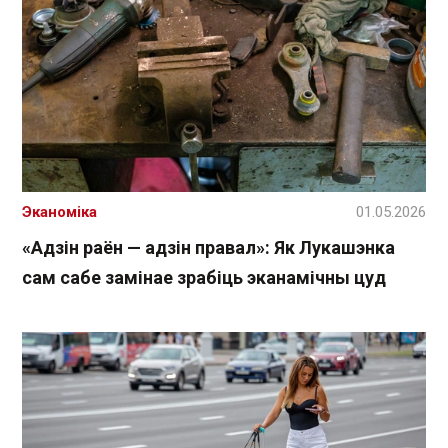
Эканоміка
01.05.2026
«Адзін раён — адзін правал»: Як Лукашэнка
сам сабе замінае зрабіць эканамічны цуд