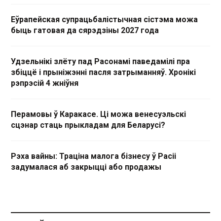
Еўрапейская супрацьбалістычная сістэма можа
быць гатовая да сярэдзіны 2027 года
Удзельнікі злёту пад Расонамі паведамілі пра
збіццё і прыніжэнні пасля затрыманняў. Хронікі
рэпрэсій 4 жніўня
Перамовы ў Каракасе. Ці можа венесуэльскі
сцэнар стаць прыкладам для Беларусі?
Рэха вайны: Траціна малога бізнесу ў Расіі
задумалася аб закрыцці або продажы