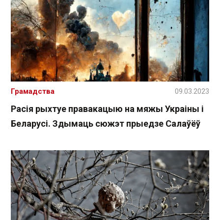
Грамадства
09.03.2023
Расія рыхтуе правакацыю на мяжы Украіны і
Беларусі. Здымаць сюжэт прыедзе Салаўёў