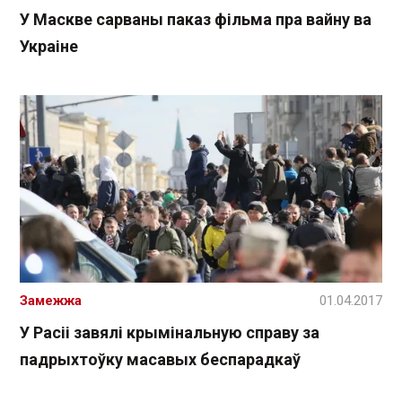
У Маскве сарваны паказ фільма пра вайну ва
Украіне
Замежжа
01.04.2017
У Расіі завялі крымінальную справу за
падрыхтоўку масавых беспарадкаў