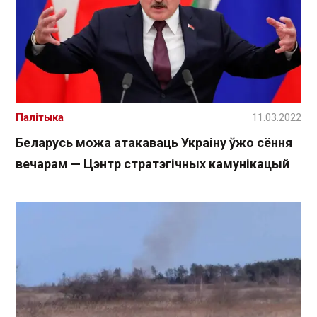
Палітыка
11.03.2022
Беларусь можа атакаваць Украіну ўжо сёння
вечарам — Цэнтр стратэгічных камунікацый