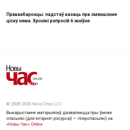
Праваабаронцы: падстаў казаць пра змяншэнне
ціску няма. Хронікі рэпрэсій 6 жніўня
© 2008-2026 Novy Chas LLC
Выкарыстанне матэрыялаў дазваляецца пры ўмове
спасылкі (для інтэрнэт-рэсурсаў — гiперспасылкi) на
«Новы Час» Online