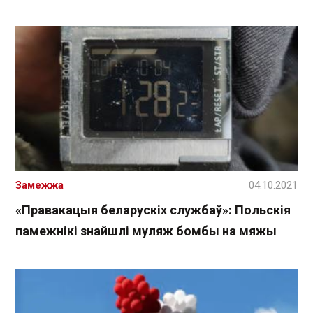
Замежжа
04.10.2021
«Правакацыя беларускіх службаў»: Польскія
памежнікі знайшлі муляж бомбы на мяжы