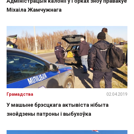
Адміністрацыя калоніі ў Горках зноў правакуе
Міхаіла Жамчужнага
Грамадства
02.04.2019
У машыне брэсцкага актывіста нібыта
знойдзены патроны і выбухоўка