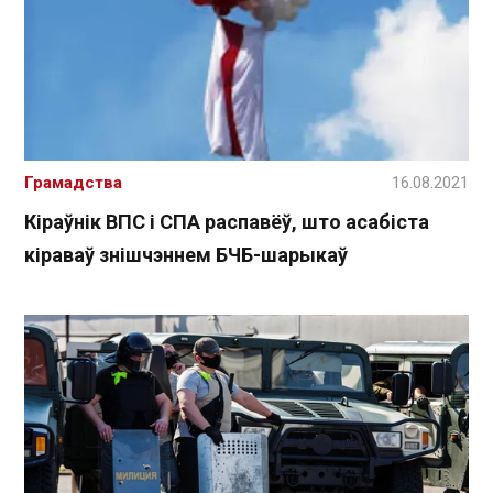
Грамадства
16.08.2021
Кіраўнік ВПС і СПА распавёў, што асабіста
кіраваў знішчэннем БЧБ-шарыкаў