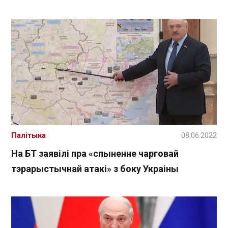
Палітыка
08.06.2022
На БТ заявілі пра «спыненне чарговай
тэрарыстычнай атакі» з боку Украіны