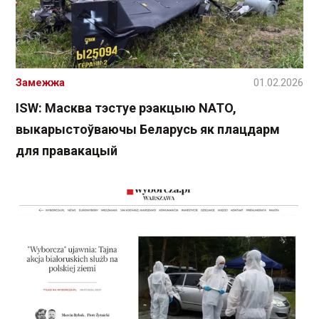
Замежжа
01.02.2026
ISW: Масква тэстуе рэакцыю NATO,
выкарыстоўваючы Беларусь як плацдарм
для правакацый