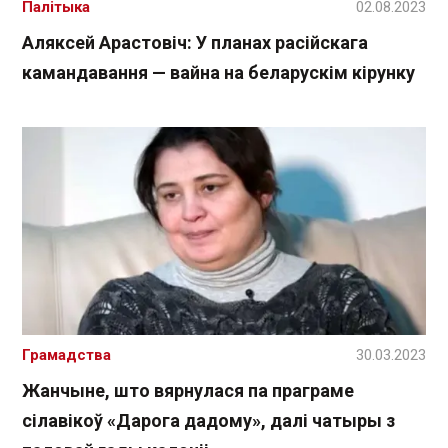
Палітыка
02.08.2023
Аляксей Арастовіч: У планах расійскага
камандавання — вайна на беларускім кірунку
Грамадства
30.03.2023
Жанчыне, што вярнулася па праграме
сілавікоў «Дарога дадому», далі чатыры з