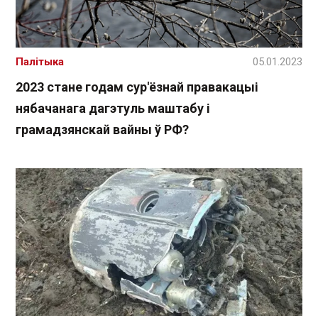
Палітыка
05.01.2023
2023 стане годам сур'ёзнай правакацыі
нябачанага дагэтуль маштабу і
грамадзянскай вайны ў РФ?