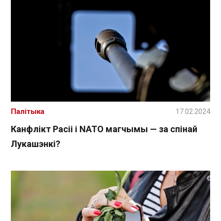
Палітыка
17.02.2024
Канфлікт Расіі і NATO магчымы — за спінай
Лукашэнкі?