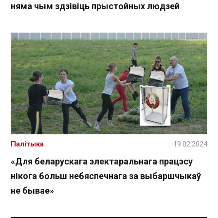
няма чым здзівіць прыстойных людзей
Палітыка
19.02.2024
«Для беларускага электаральнага працэсу
нікога больш небяспечнага за выбаршчыкаў
не бывае»