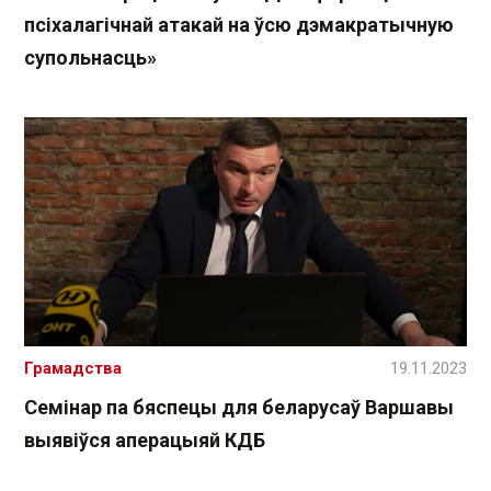
псіхалагічнай атакай на ўсю дэмакратычную
супольнасць»
Грамадства
19.11.2023
Семінар па бяспецы для беларусаў Варшавы
выявіўся аперацыяй КДБ