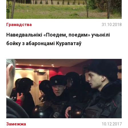
Грамадства
31.10.2018
Наведвальнікі «Поедем, поедим» учынілі
бойку з абаронцамі Курапатаў
Замежжа
10.12.2017