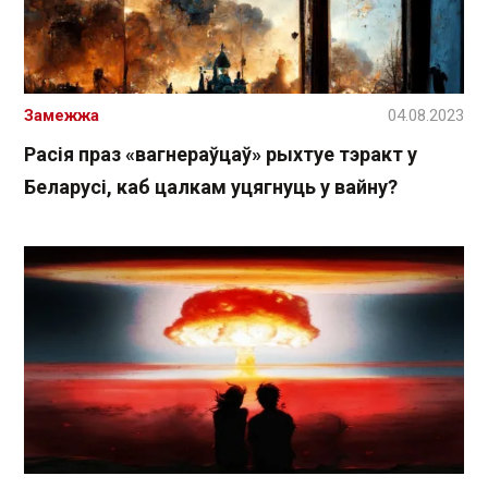
Замежжа
04.08.2023
Расія праз «вагнераўцаў» рыхтуе тэракт у
Беларусі, каб цалкам уцягнуць у вайну?