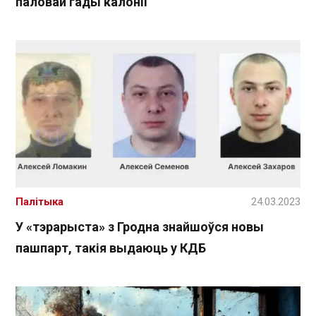
паловай гады калоніі
Палітыка
24.03.2023
У «тэрарыста» з Гродна знайшоўся новы
пашпарт, такія выдаюць у КДБ