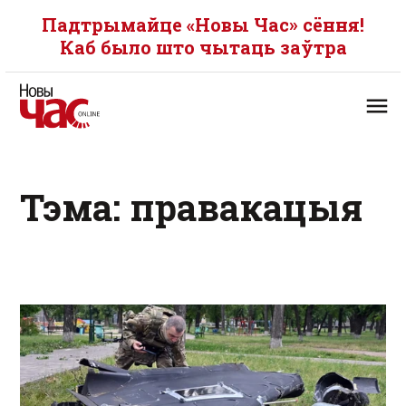
Падтрымайце «Новы Час» сёння!
Каб было што чытаць заўтра
Тэма: правакацыя