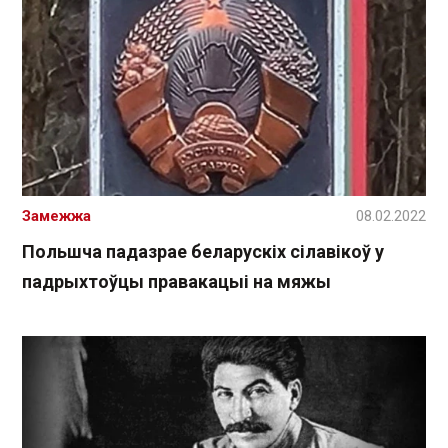
Замежжа
08.02.2022
Польшча падазрае беларускіх сілавікоў у
падрыхтоўцы правакацыі на мяжы