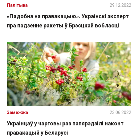
Палітыка
29.12.2022
«Падобна на правакацыю». Украінскі эксперт
пра падзенне ракеты ў Брэсцкай вобласці
Замежжа
23.06.2022
Украінцаў у чарговы раз папярэдзілі наконт
правакацый у Беларусі