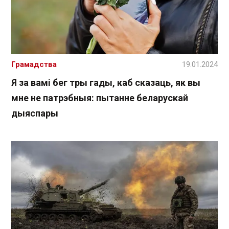
Грамадства
19.01.2024
Я за вамі бег тры гады, каб сказаць, як вы
мне не патрэбныя: пытанне беларускай
дыяспары