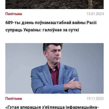
Палітыка
13.01.2024
689-ты дзень поўнамаштабнай вайны Расіі
супраць Украіны: галоўнае за суткі
Палітыка
19.11.2023
«Гэтая аперацыя з'яўляецца інфармацыйна-