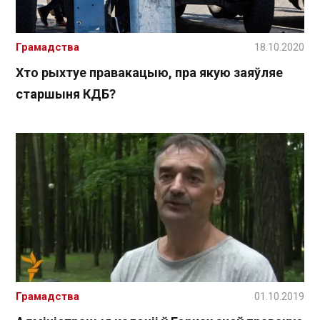
Грамадства
18.10.2020
Хто рыхтуе правакацыю, пра якую заяўляе
старшыня КДБ?
Грамадства
01.10.2019