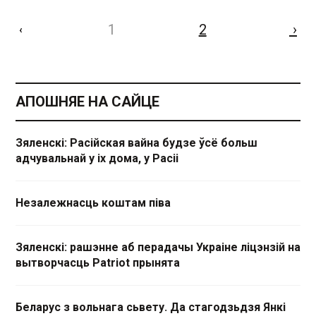
1
2
›
‹
АПОШНЯЕ НА САЙЦЕ
Зяленскі: Расійская вайна будзе ўсё больш
адчувальнай у іх дома, у Расіі
Незалежнасць коштам піва
Зяленскі: рашэнне аб перадачы Украіне ліцэнзій на
вытворчасць Patriot прынята
Беларус з вольнага сьвету. Да стагодзьдзя Янкі