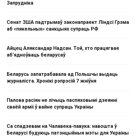
Запрудніка
Сенат ЗША падтрымаў законапраект Ліндсі Грэма
аб «пякельных» санкцыях супраць РФ
Айцец Аляксандар Надсан. Той, хто працягвае
аб'ядноўваць беларусаў
Беларусь запатрабавала ад Польшчы выдаць
журналіста. Хронікі рэпрэсій 7 жніўня
Палова расіян не лічыць паспяховымі дзеянні
сваёй арміі ў вайне супраць Украіны
Са спадзевам на Чалавека-павука: навошта ў
Беларусі будуюць патэнцыйныя мэты для Украіны