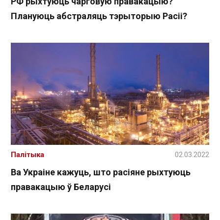
РФ рыхтуюць чарговую правакацыю?
Плануюць абстраляць тэрыторыю Расіі?
Палітыка
02.03.2022
Ва Украіне кажуць, што расіяне рыхтуюць
правакацыю ў Беларусі