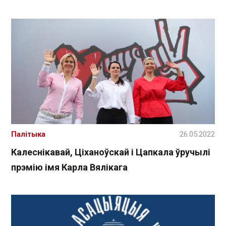
Палітыка
26.05.2022
Калеснікавай, Ціханоўскай і Цапкала ўручылі
прэмію імя Карла Вялікага