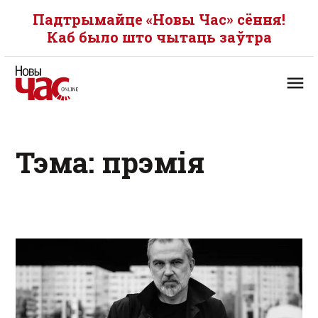
Падтрымайце «Новы Час» сёння!
Каб было што чытаць заўтра
Тэма: прэмія