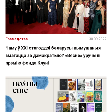
Грамадства
30.09.2022
Чаму ў ХХІ стагоддзі беларусы вымушаныя
змагацца за дэмакратыю? «Вясне» ўручылі
прэмію фонда Клуні