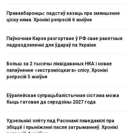
Праваабаронцы: падстаў казаць пра змяншэнне
ціску няма. Хронікі рэпрэсій 6 жніўня
Паўночная Карэя разгортвае ў РФ свае ракетныя
падраздзяленні для ўдараў па Украіне
Больш за 2 тысячы ліквідаваных НКА і новае
папаўненне «экстрэмісцкага» спісу. Хронікі
рэпрэсій 5 жніўня
Еўрапейская супрацьбалістычная сістэма можа
быць гатовая да сярэдзіны 2027 года
Удзельнікі злёту пад Расонамі паведамілі пра
збіццё і прыніжэнні пасля затрыманняў. Хронікі