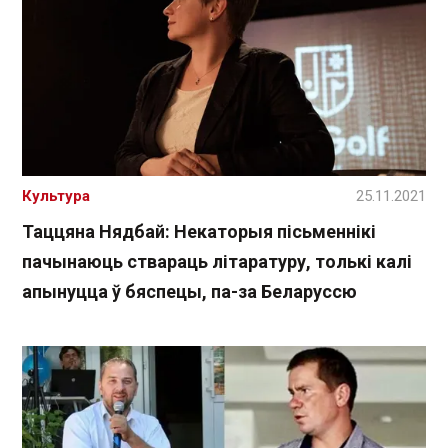
Культура
25.11.2021
Таццяна Нядбай: Некаторыя пісьменнікі
пачынаюць ствараць літаратуру, толькі калі
апынуцца ў бяспецы, па-за Беларуссю