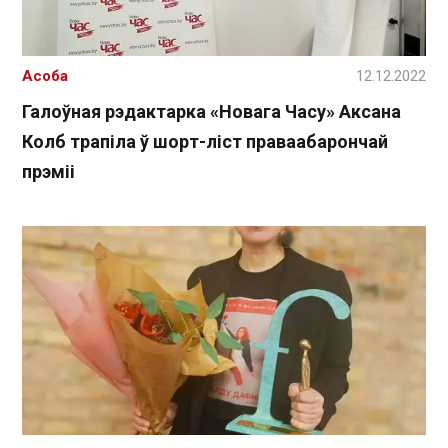
Асоба
12.12.2022
Галоўная рэдактарка «Новага Часу» Аксана
Колб трапіла ў шорт-ліст праваабарончай
прэміі