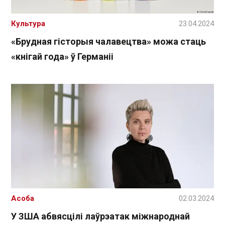
Культура
23.04.2024
«Брудная гісторыя чалавецтва» можа стаць
«кнігай года» ў Германіі
Асоба
02.03.2024
У ЗША абвясцілі лаўрэатак міжнароднай