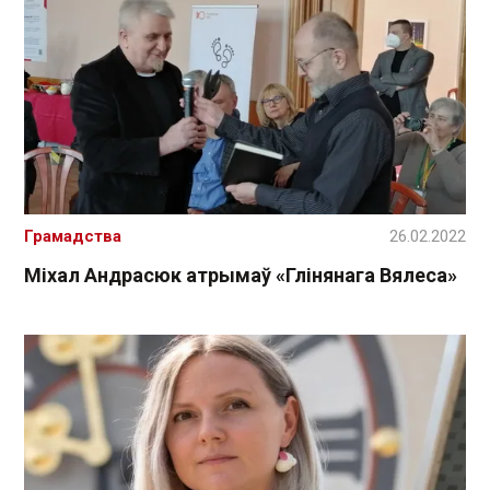
Грамадства
26.02.2022
Міхал Андрасюк атрымаў «Глінянага Вялеса»