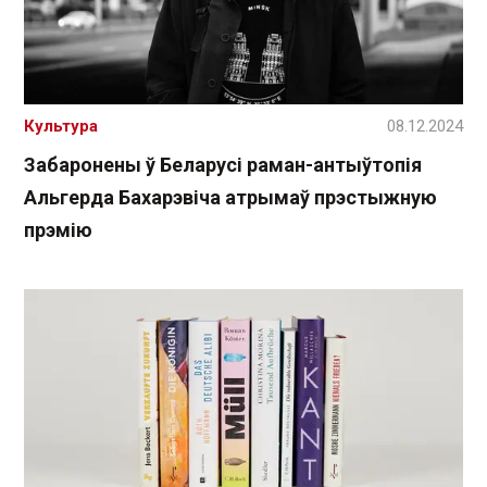
Культура
08.12.2024
Забаронены ў Беларусі раман-антыўтопія
Альгерда Бахарэвіча атрымаў прэстыжную
прэмію