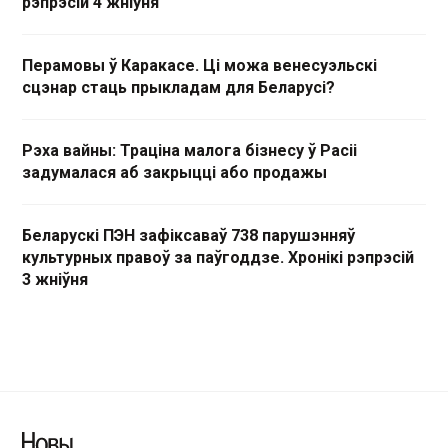
рэпрэсій 4 жніўня
Перамовы ў Каракасе. Ці можа венесуэльскі
сцэнар стаць прыкладам для Беларусі?
Рэха вайны: Траціна малога бізнесу ў Расіі
задумалася аб закрыцці або продажы
Беларускі ПЭН зафіксаваў 738 парушэнняў
культурных правоў за паўгоддзе. Хронікі рэпрэсій
3 жніўня