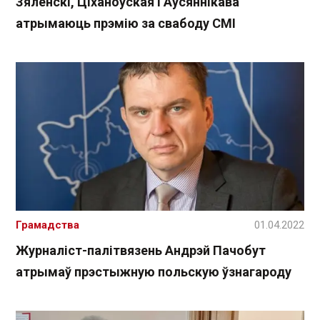
Зяленскі, Ціханоўская і Аўсяннікава
атрымаюць прэмію за свабоду СМІ
Грамадства
01.04.2022
Журналіст-палітвязень Андрэй Пачобут
атрымаў прэстыжную польскую ўзнагароду