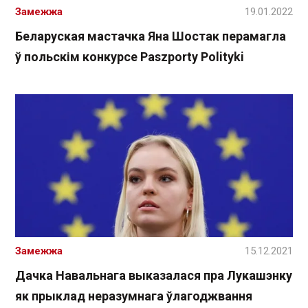
Замежжа
19.01.2022
Беларуская мастачка Яна Шостак перамагла
ў польскім конкурсе Paszporty Polityki
Замежжа
15.12.2021
Дачка Навальнага выказалася пра Лукашэнку
як прыклад неразумнага ўлагоджвання