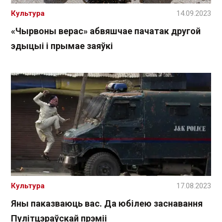
Культура
14.09.2023
«Чырвоны верас» абвяшчае пачатак другой
эдыцыі і прымае заяўкі
Культура
17.08.2023
Яны паказваюць вас. Да юбілею заснавання
Пулітцэраўскай прэміі