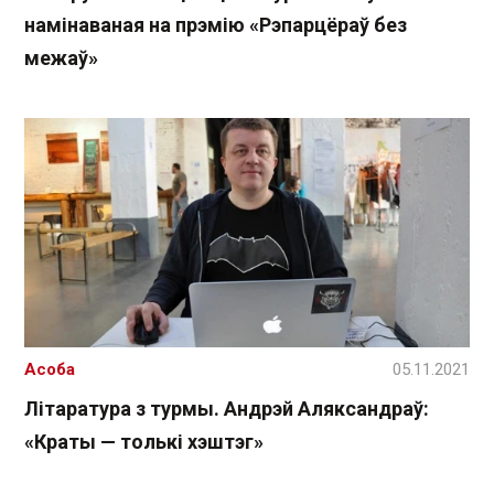
намінаваная на прэмію «Рэпарцёраў без
межаў»
Асоба
05.11.2021
Літаратура з турмы. Андрэй Аляксандраў:
«Краты — толькі хэштэг»