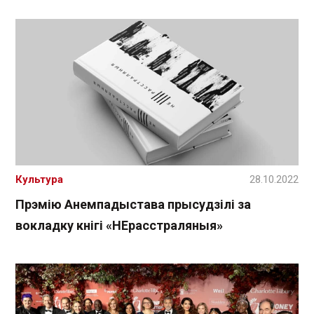
Культура
28.10.2022
Прэмію Анемпадыстава прысудзілі за
вокладку кнігі «НЕрасстраляныя»