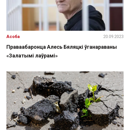
Асоба
20.09.2023
Праваабаронца Алесь Бяляцкі ўганараваны
«Залатымі лаўрамі»