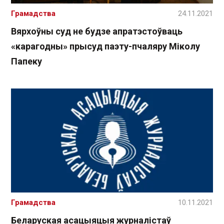
Грамадства
24.11.2021
Вярхоўны суд не будзе апратэстоўваць
«карагодны» прысуд паэту-пчаляру Міколу
Папеку
Грамадства
10.11.2021
Беларуская асацыяцыя журналістаў