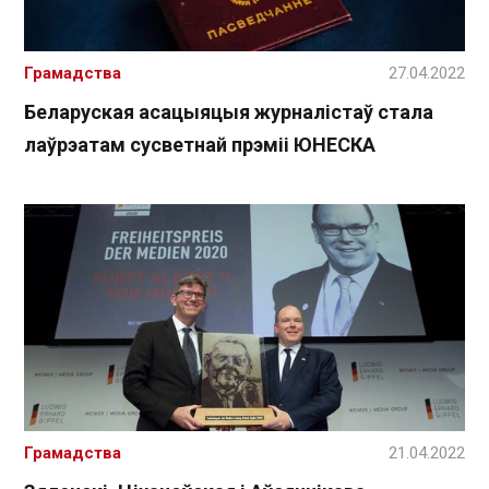
Грамадства
27.04.2022
Беларуская асацыяцыя журналістаў стала
лаўрэатам сусветнай прэміі ЮНЕСКА
Грамадства
21.04.2022