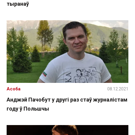
тыранаў
Асоба
08.12.2021
Анджэй Пачобут у другі раз стаў журналістам
году ў Польшчы