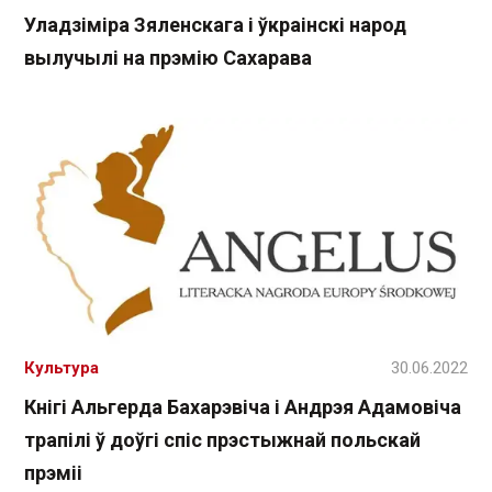
Уладзіміра Зяленскага і ўкраінскі народ
вылучылі на прэмію Сахарава
Культура
30.06.2022
Кнігі Альгерда Бахарэвіча і Андрэя Адамовіча
трапілі ў доўгі спіс прэстыжнай польскай
прэміі