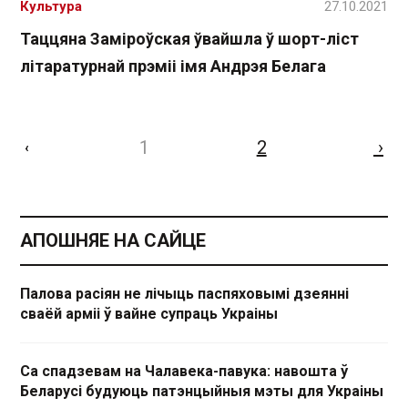
Культура
27.10.2021
Таццяна Заміроўская ўвайшла ў шорт-ліст
літаратурнай прэміі імя Андрэя Белага
1
2
›
‹
АПОШНЯЕ НА САЙЦЕ
Палова расіян не лічыць паспяховымі дзеянні
сваёй арміі ў вайне супраць Украіны
Са спадзевам на Чалавека-павука: навошта ў
Беларусі будуюць патэнцыйныя мэты для Украіны