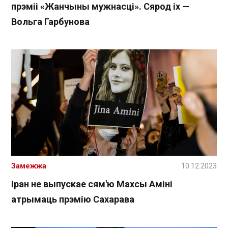
прэміі «Жанчыны мужнасці». Сярод іх —
Вольга Гарбунова
Замежжа
10.12.2023
Іран не выпускае сям'ю Махсы Аміні
атрымаць прэмію Сахарава