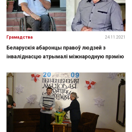
Грамадства
24.11.2021
Беларускія абаронцы правоў людзей з
інваліднасцю атрымалі міжнародную прэмію