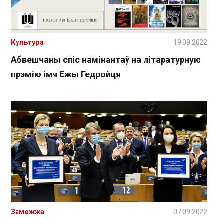
Культура
19.09.2022
Абвешчаны спіс намінантаў на літаратурную
прэмію імя Ежы Гедройця
Замежжа
07.09.2022