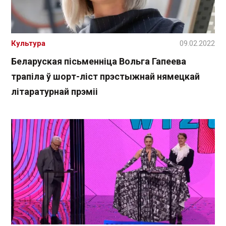
Культура
09.02.2022
Беларуская пісьменніца Вольга Гапеева
трапіла ў шорт-ліст прэстыжнай нямецкай
літаратурнай прэміі