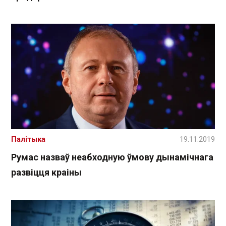
Палітыка
19.11.2019
Румас назваў неабходную ўмову дынамічнага
развіцця краіны