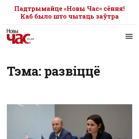
Падтрымайце «Новы Час» сёння!
Каб было што чытаць заўтра
Тэма: развіццё