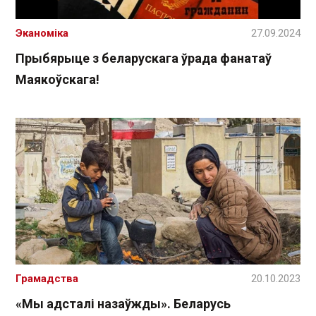
Эканоміка
27.09.2024
Прыбярыце з беларускага ўрада фанатаў
Маякоўскага!
Грамадства
20.10.2023
«Мы адсталі назаўжды». Беларусь