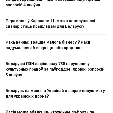
рэпрэсій 4 жніўня
Перамовы ў Каракасе. Ці можа венесуэльскі
сцэнар стаць прыкладам для Беларусі?
Рэха вайны: Траціна малога бізнесу ў Расіі
задумалася аб закрыцці або продажы
Беларускі ПЭН зафіксаваў 738 парушэнняў
культурных правоў за паўгоддзе. Хронікі рэпрэсій
3 жніўня
Беларусь на мяжы з Украінай стварае новую мэту
для украінскіх дронаў
Расія можа абвясціць «тэхнічны дэфолт» па