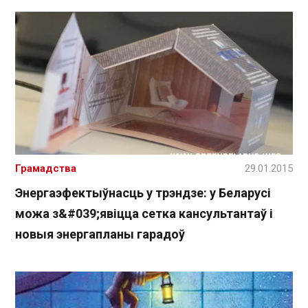
Грамадства
29.01.2015
Энергаэфектыўнасць у трэндзе: у Беларусі
можа з&#039;явіцца сетка кансультантаў і
новыя энергапланы гарадоў