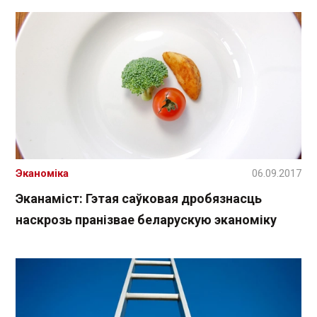
Эканоміка
06.09.2017
Эканаміст: Гэтая саўковая дробязнасць
наскрозь пранізвае беларускую эканоміку