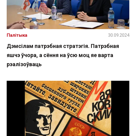
Палітыка
30.09.2024
Дэмсілам патрэбная стратэгія. Патрэбная
яшчэ ўчора, а сёння на ўсю моц яе варта
рэалізоўваць