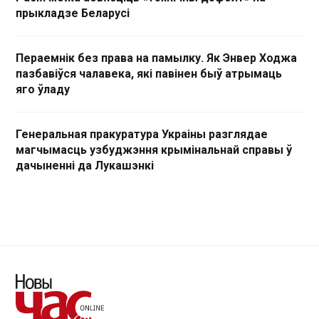
прыкладзе Беларусі
Пераемнік без права на памылку. Як Энвер Ходжа
пазбавіўся чалавека, які павінен быў атрымаць
яго ўладу
Генеральная пракуратура Украіны разглядае
магчымасць узбуджэння крымінальнай справы ў
дачыненні да Лукашэнкі