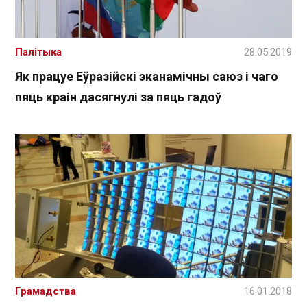
Палітыка
28.05.2019
Як працуе Еўразійскі эканамічны саюз і чаго
пяць краін дасягнулі за пяць гадоў
Грамадства
16.01.2018