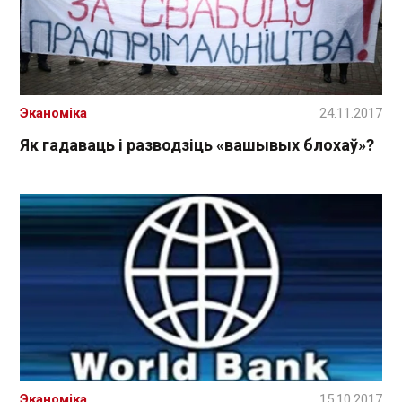
Эканоміка
24.11.2017
Як гадаваць і разводзіць «вашывых блохаў»?
Эканоміка
15.10.2017