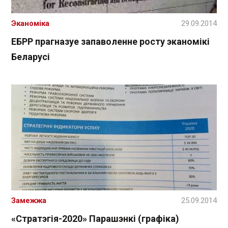
Эканоміка
29.09.2014
ЕБРР прагназуе запаволенне росту эканомікі
Беларусі
Замежжа
25.09.2014
«Стратэгія-2020» Парашэнкі (графіка)