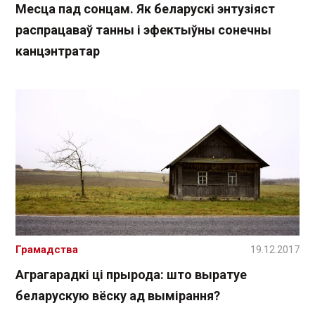
Месца пад сонцам. Як беларускі энтузіяст
распрацаваў танны і эфектыўны сонечны
канцэнтратар
Грамадства
19.12.2017
Аграгарадкі ці прырода: што выратуе
беларускую вёску ад вымірання?