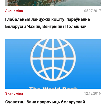
Эканоміка
05.07.2017
Глабальныя ланцужкі кошту: параўнанне
Беларусі з Чэхіяй, Венгрыяй і Польшчай
Эканоміка
12.12.2016
Сусветны банк прарочыць беларускай