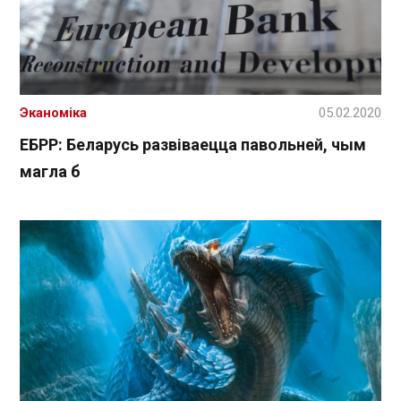
Эканоміка
05.02.2020
ЕБРР: Беларусь развіваецца павольней, чым
магла б