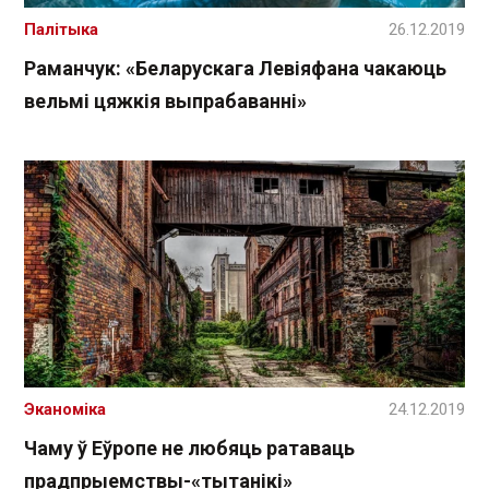
Палітыка
26.12.2019
Раманчук: «Беларускага Левіяфана чакаюць
вельмі цяжкія выпрабаванні»
Эканоміка
24.12.2019
Чаму ў Еўропе не любяць ратаваць
прадпрыемствы-«тытанікі»