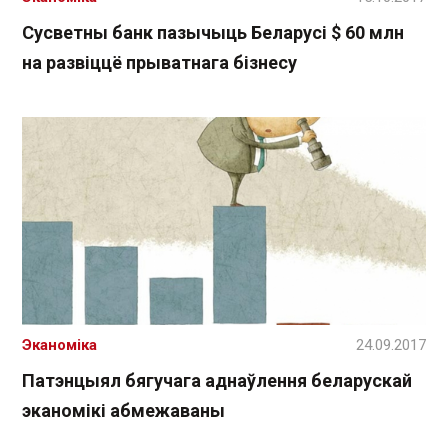
Сусветны банк пазычыць Беларусі $ 60 млн
на развіццё прыватнага бізнесу
Эканоміка
24.09.2017
Патэнцыял бягучага аднаўлення беларускай
эканомікі абмежаваны