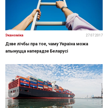
Эканоміка
27.07.2017
Дзве лічбы пра тое, чаму Украіна можа
апынуцца наперадзе Беларусі