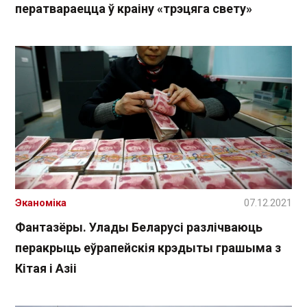
ператвараецца ў краіну «трэцяга свету»
Эканоміка
07.12.2021
Фантазёры. Улады Беларусі разлічваюць
перакрыць еўрапейскія крэдыты грашыма з
Кітая і Азіі