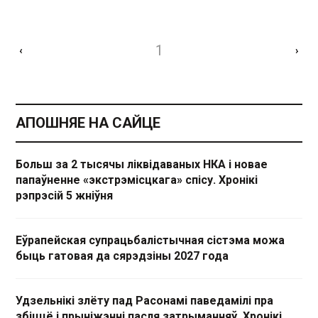
1
‹
›
АПОШНЯЕ НА САЙЦЕ
Больш за 2 тысячы ліквідаваных НКА і новае
папаўненне «экстрэмісцкага» спісу. Хронікі
рэпрэсій 5 жніўня
Еўрапейская супрацьбалістычная сістэма можа
быць гатовая да сярэдзіны 2027 года
Удзельнікі злёту пад Расонамі паведамілі пра
збіццё і прыніжэнні пасля затрыманняў. Хронікі