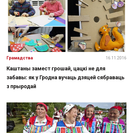
Грамадства
16.11.2016
Каштаны замест грошай, цацкі не для
забавы: як у Гродна вучаць дзяцей сябраваць
з прыродай