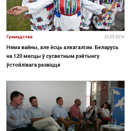
Грамадства
23.09.2016
Няма вайны, але ёсць алкагалізм. Беларусь
на 120 месцы ў сусветным рэйтынгу
ўстойлівага развіцця