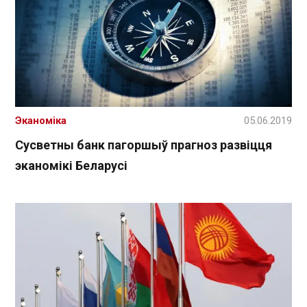
Эканоміка
05.06.2019
Сусветны банк пагоршыў прагноз развіцця
эканомікі Беларусі