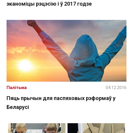
эканоміцы рэцэсію і ў 2017 годзе
Палітыка
04.12.2016
Пяць прычын для паспяховых рэформаў у
Беларусі