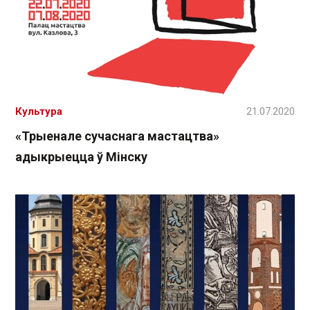
Культура
21.07.2020
«Трыенале сучаснага мастацтва»
адыкрыецца ў Мінску