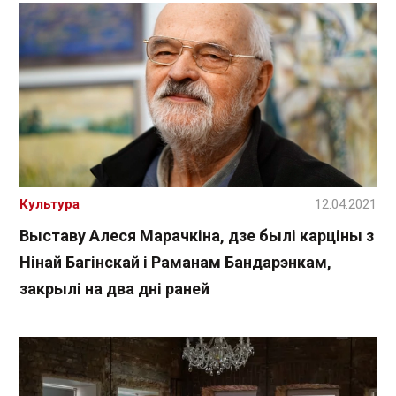
Культура
12.04.2021
Выставу Алеся Марачкіна, дзе былі карціны з
Нінай Багінскай і Раманам Бандарэнкам,
закрылі на два дні раней