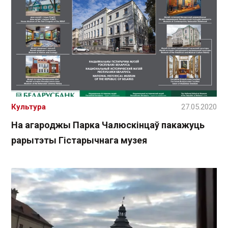
Культура
27.05.2020
На агароджы Парка Чалюскінцаў пакажуць
рарытэты Гістарычнага музея