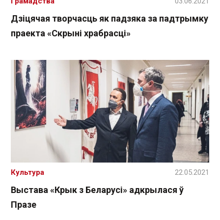
Грамадства
03.06.2021
Дзіцячая творчасць як падзяка за падтрымку
праекта «Скрыні храбрасці»
Культура
22.05.2021
Выстава «Крык з Беларусі» адкрылася ў
Празе