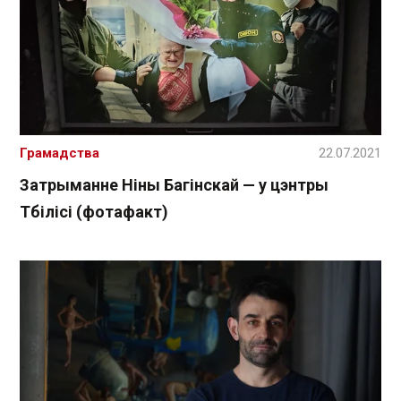
Грамадства
22.07.2021
Затрыманне Ніны Багінскай — у цэнтры
Тбілісі (фотафакт)