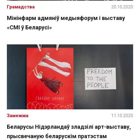
Грамадства
20.10.2020
Мінінфарм адмяніў медыяфорум і выставу
«СМІ ў Беларусі»
Замежжа
11.10.2020
Беларусы Нідэрландаў зладзілі арт-выставу,
прысвечаную беларускім пратэстам