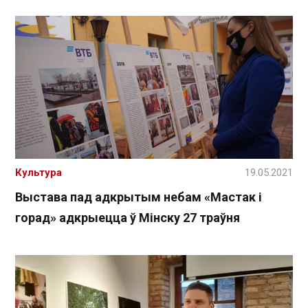
Культура
19.05.2021
Выстава пад адкрытым небам «Мастак і
горад» адкрыецца ў Мінску 27 траўня