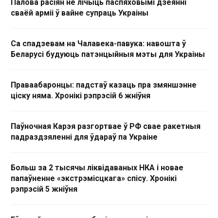
Палова расіян не лічыць паспяховымі дзеянні
сваёй арміі ў вайне супраць Украіны
Са спадзевам на Чалавека-павука: навошта ў
Беларусі будуюць патэнцыйныя мэты для Украіны
Праваабаронцы: падстаў казаць пра змяншэнне
ціску няма. Хронікі рэпрэсій 6 жніўня
Паўночная Карэя разгортвае ў РФ свае ракетныя
падраздзяленні для ўдараў па Украіне
Больш за 2 тысячы ліквідаваных НКА і новае
папаўненне «экстрэмісцкага» спісу. Хронікі
рэпрэсій 5 жніўня