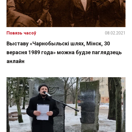
Повязь часоў
08.02.2021
Выставу «Чарнобыльскі шлях, Мінск, 30
верасня 1989 года» можна будзе паглядзець
анлайн