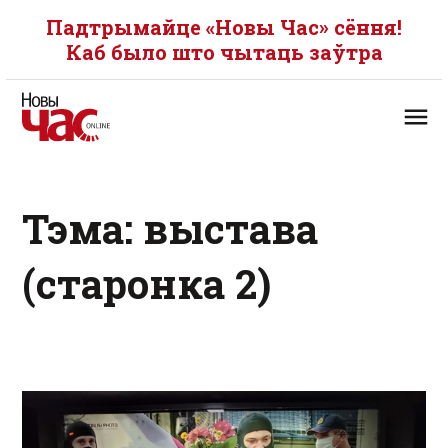
Падтрымайце «Новы Час» сёння!
Каб было што чытаць заўтра
Тэма: выстава
(старонка 2)