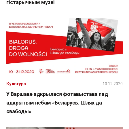
гістарычным музеі
Культура
10.12.2020
У Варшаве адкрылася фотавыстава пад
адкрытым небам «Беларусь. Шлях да
свабоды»