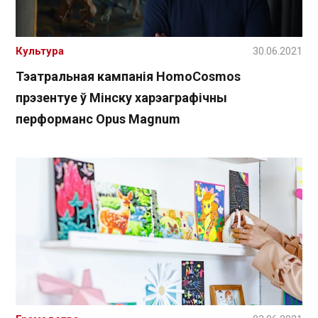
Культура
30.06.2021
Тэатральная кампанія HomoCosmos
прэзентуе ў Мінску харэаграфічны
перформанс Opus Magnum