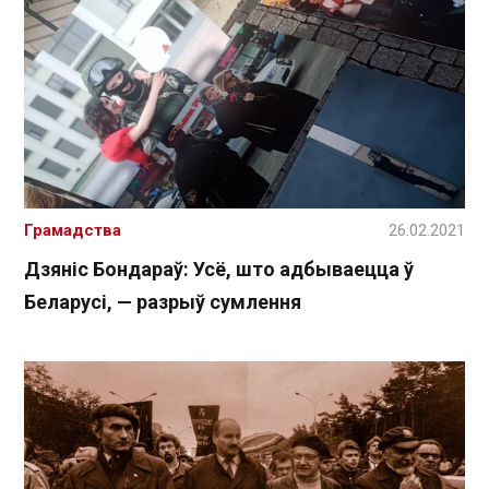
Грамадства
26.02.2021
Дзяніс Бондараў: Усё, што адбываецца ў
Беларусі, — разрыў сумлення