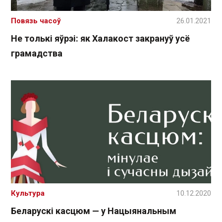
Повязь часоў
26.01.2021
Не толькі яўрэі: як Халакост закрануў усё
грамадства
Культура
10.12.2020
Беларускі касцюм — у Нацыянальным