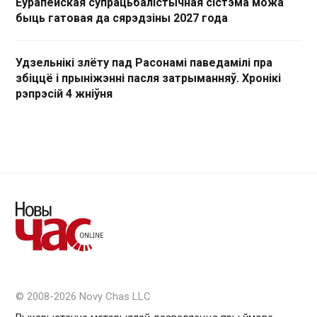
Еўрапейская супрацьбалістычная сістэма можа
быць гатовая да сярэдзіны 2027 года
Удзельнікі злёту пад Расонамі паведамілі пра
збіццё і прыніжэнні пасля затрыманняў. Хронікі
рэпрэсій 4 жніўня
© 2008-2026 Novy Chas LLC