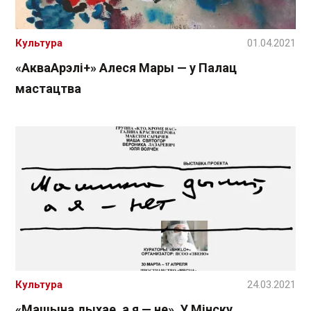
Культура
01.04.2021
«АкваАрэлі+» Алеся Мары — у Палац
мастацтва
Культура
24.03.2021
«Машына дыхае, а я — не». У Мінску