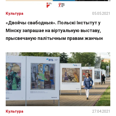
Культура
05.05.2021
«Двойчы свабодныя». Польскі Інстытут у
Мінску запрашае на віртуальную выставу,
прысвечаную палітычным правам жанчын
Культура
27.04.2021