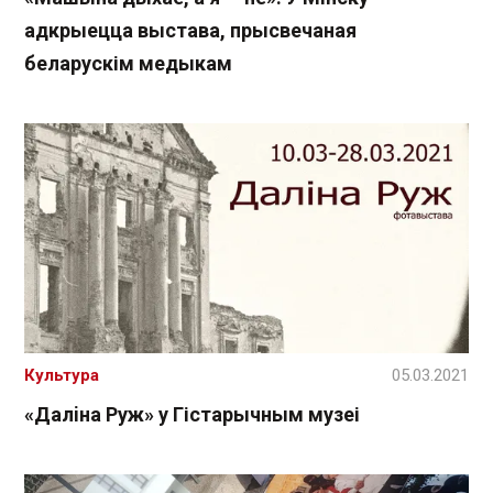
адкрыецца выстава, прысвечаная
беларускім медыкам
Культура
05.03.2021
«Далiна Руж» у Гістарычным музеі