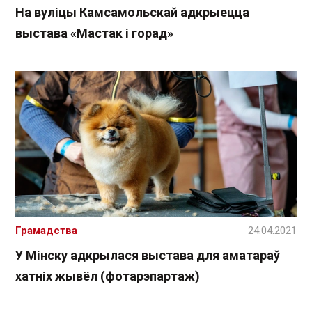
На вуліцы Камсамольскай адкрыецца
выстава «Мастак і горад»
Грамадства
24.04.2021
У Мінску адкрылася выстава для аматараў
хатніх жывёл (фотарэпартаж)