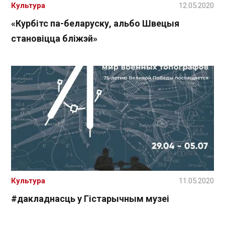
Культура
12.05.2020
«Курбітс па-беларуску, альбо Швецыя
становіцца бліжэй»
Культура
11.05.2020
#дакладнасць у Гістарычным музеі