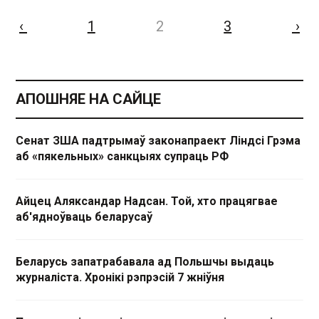
‹
1
2
3
›
АПОШНЯЕ НА САЙЦЕ
Сенат ЗША падтрымаў законапраект Ліндсі Грэма
аб «пякельных» санкцыях супраць РФ
Айцец Аляксандар Надсан. Той, хто працягвае
аб'ядноўваць беларусаў
Беларусь запатрабавала ад Польшчы выдаць
журналіста. Хронікі рэпрэсій 7 жніўня