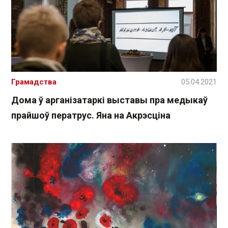
Грамадства
05.04.2021
Дома ў арганізатаркі выставы пра медыкаў
прайшоў ператрус. Яна на Акрэсціна