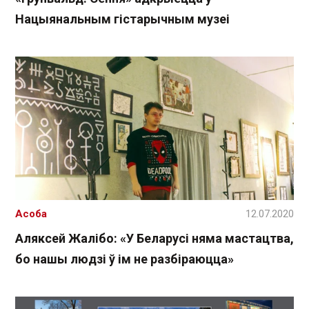
Нацыянальным гістарычным музеі
Асоба
12.07.2020
Аляксей Жалібо: «У Беларусі няма мастацтва,
бо нашы людзі ў ім не разбіраюцца»