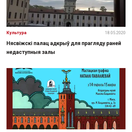
Культура
18.05.2020
Нясвіжскі палац адкрыў для прагляду раней
недаступныя залы