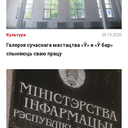
Культура
29.10.2020
Галерэя сучаснага мастацтва «Ў» и «Ў бар»
спыняюць сваю працу