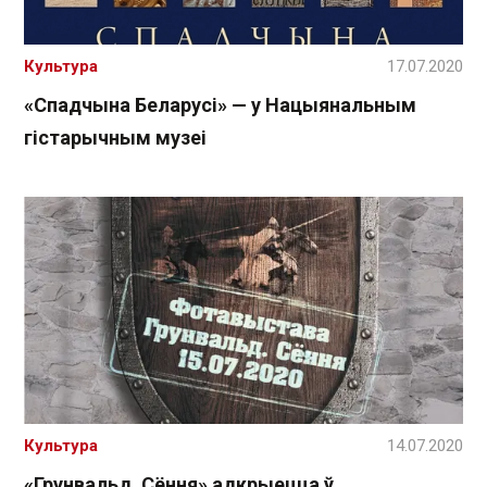
Культура
17.07.2020
«Спадчына Беларусі» — у Нацыянальным
гістарычным музеі
Культура
14.07.2020
«Грунвальд. Сёння» адкрыецца ў