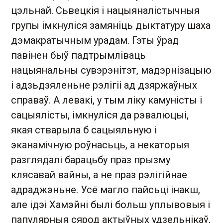
цэльнай. Сьвецкія і нацыяналістычныя
групы імкнуліся замяніць дыктатуру шаха
дэмакратычным урадам. Гэты ўрад
павінен быў падтрымліваць
нацыянальны сувэрэнітэт, мадэрнізацыю
і адзьдзяленьне рэлігіі ад дзяржаўных
справаў. А левакі, у тым ліку камуністы і
сацыялісты, імкнуліся да рэвалюцыі,
якая стварыла б сацыяльную і
эканамічную роўнасьць, а некаторыя
разглядалі барацьбу праз прызму
клясавай вайны, а не праз рэлігійнае
адраджэньне. Усё магло пайсьці інакш,
але ідэі Хамэйні былі больш уплывовыя і
папулярныя сярод актыўных удзельнікаў.