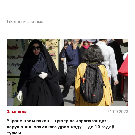
Глядзіце таксама
Замежжа
21.09.2023
У Іране новы закон — цяпер за «прапаганду»
парушэння ісламскага дрэс-коду — да 10 гадоў
турмы