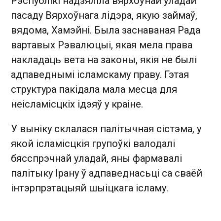
Рэспублікі надзяліла вярхоўнай уладай
пасаду Вярхоўнага лідэра, якую займаў,
вядома, Хамэйні. Была заснаваная Рада
вартавых Рэвалюцыі, якая мела права
накладаць вета на законы, якія не былі
адпаведнымі ісламскаму праву. Гэтая
структура пакідала мала месца для
неісламісцкіх ідэяў у краіне.
У выніку склалася палітычная сістэма, у
якой ісламісцкія групоўкі валодалі
бясспрэчнай уладай, яны фармавалі
палітыку Ірану ў адпаведнасьці са сваёй
інтэрпрэтацыяй шыіцкага ісламу.