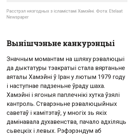
Расстрэл нязгодных з ісламістамі Хамэйні. Фота: Etelaat
Newspaper
Вынішчэньне канкурэнцыі
Значным момантам на шляху рэвалюцыі
да дыктатуры тэакратыі стала вяртаньне
аяталы Хамэйні ў Іран у лютым 1979 году
і наступнае падзеньне ўраду шаха.
Хамэйні і ягоныя паплечнікі хутка ўзялі
кантроль. Стварэньне рэвалюцыйных
саветаў і камітэтаў, у многіх зь якіх
дамінавала духавенства, пачало адхіляць
сьвецкіх і левых. Рэфэрэндум аб