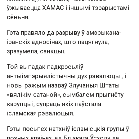
ўжываецца ХАМАС і іншымі тэрарыстамі
сёньня.
Гэта правяло да разрыву ў амэрыкана-
іранскіх адносінах, што пацягнула,
зразумела, санкцыі.
Той выпадак падкрэсьліў
антыімпэрыялістычны дух рэвалюцыі, і
новы рэжым назваў Злучаныя Штаты
«вялікім сатаной», сымбалем прыгнёту і
карупцыі, супраць якіх паўстала
ісламская рэвалюцыя.
Гэты посьпех натхніў ісламісцкія групы ў
розных краінах, ад Блізкага Ўсходу да