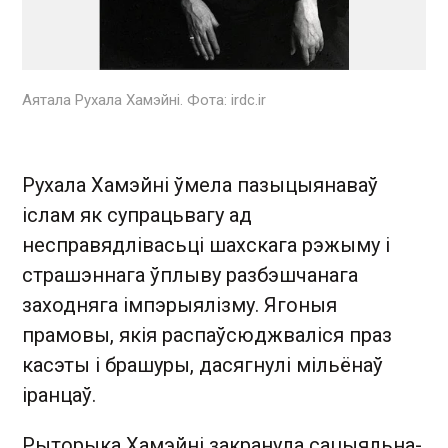
Аятала Рухала Хамэйні. Фота: irdc.ir
Рухала Хамэйні ўмела пазыцыянаваў
іслам як супрацьвагу ад
несправядлівасьці шахскага рэжыму і
страшэннага ўплыву разбэшчанага
заходняга імпэрыялізму. Ягоныя
прамовы, якія распаўсюджваліся праз
касэты і брашуры, дасягнулі мільёнаў
іранцаў.
Рыторыка Хамэйні закранула сацыяльна-