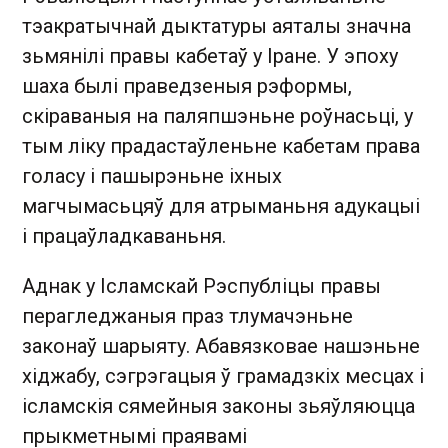
тэакратычнай дыктатуры аяталы значна
зьмянілі правы кабетаў у Іране. У эпоху
шаха былі праведзеныя рэформы,
скіраваныя на паляпшэньне роўнасьці, у
тым ліку прадастаўленьне кабетам права
голасу і пашырэньне іхных
магчымасьцяў для атрыманьня адукацыі
і працаўладкаваньня.
Аднак у Ісламскай Рэспубліцы правы
перагледжаныя праз тлумачэньне
законаў шарыяту. Абавязковае нашэньне
хіджабу, сэгрэгацыя ў грамадзкіх месцах і
ісламскія сямейныя законы зьяўляюцца
прыкметнымі праявамі