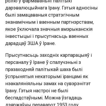
ролю ў фармаваньні палітыкі
дарэвалюцыйнага Ірану. Гэтыя адносіны
былі замацаваныя стратэгічным
эканамічным і ваенным партнэрствам,
якое ўключала значныя амэрыканскія
інвестыцыі і прысутнасьць ваенных
дарадцаў ЗША ў Іране.
Прысутнасьць заходніх карпарацыяў і
персаналу ў Іране ў спалучэньні з
празаходняй палітыкай шаха былі
ўспрынятыя некаторымі іранцамі як
нэакаляніяльны замах на сувэрэнітэт
Ірану. Гэтыя настроі не былі
беспадстаўнымі. Можна ўзгадаць
дзяржаўны пераварот 1953 году,