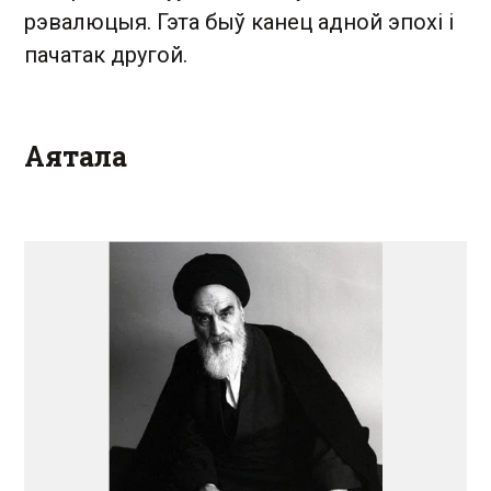
рэвалюцыя. Гэта быў канец адной эпохі і
пачатак другой.
Аятала