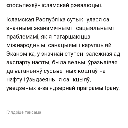
«посьпехаў» ісламскай рэвалюцыі.
Ісламская Рэспубліка сутыкнулася са
значнымі эканамічнымі і сацыяльнымі
праблемамі, якія пагаршаюцца
міжнароднымі санкцыямі і карупцыяй.
Эканоміка, у значнай ступені залежная ад
экспарту нафты, была вельмі ўразьлівая
да ваганьняў сусьветных коштаў на
нафту і ўзьдзеяньня санкцыяў,
уведзеных з-за ядзернай праграмы Ірану.
Глядзіце таксама