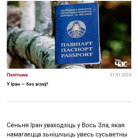
Палітыка
31.01.2024
У Іран — без візаў!
Сёньня Іран уваходзіць у Вось Зла, якая
намагаецца зьнішчыць увесь сусьветны