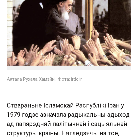
Аятала Рухала Хамэйні. Фота: irdc.ir
Стварэньне Ісламскай Рэспублікі Іран у
1979 годзе азначала радыкальны адыход
ад папярэдняй палітычнай і сацыяльнай
структуры краіны. Нягледзячы на тое,