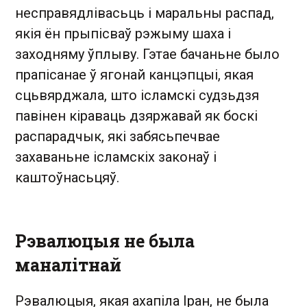
несправядлівасьць і маральны распад,
якія ён прыпісваў рэжыму шаха і
заходняму ўплыву. Гэтае бачаньне было
прапісанае ў ягонай канцэпцыі, якая
сцьвярджала, што ісламскі судзьдзя
павінен кіраваць дзяржавай як боскі
распарадчык, які забясьпечвае
захаваньне ісламскіх законаў і
каштоўнасьцяў.
Рэвалюцыя не была
маналітнай
Рэвалюцыя, якая ахапіла Іран, не была