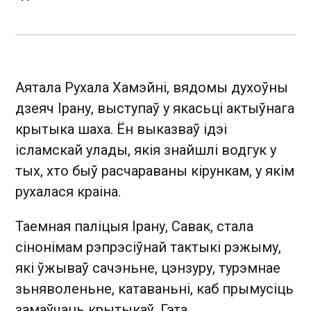
Аятала Рухала Хамэйні, вядомы духоўны
дзеяч Ірану, выступаў у якасьці актыўнага
крытыка шаха. Ён выказваў ідэі
ісламскай улады, якія знайшлі водгук у
тых, хто быў расчараваны кірункам, у якім
рухалася краіна.
Таемная паліцыя Ірану, Савак, стала
сінонімам рэпрэсіўнай тактыкі рэжыму,
які ўжываў сачэньне, цэнзуру, турэмнае
зьняволеньне, катаваньні, каб прымусіць
замаўчаць крытыкаў. Гэта