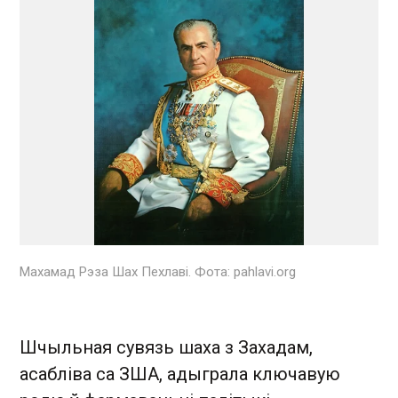
Махамад Рэза Шах Пехлаві. Фота: pahlavi.org
Шчыльная сувязь шаха з Захадам,
асабліва са ЗША, адыграла ключавую