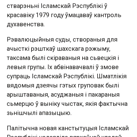
стварэньні Ісламскай Рэспублікі ў
красавіку 1979 году ўмацаваў кантроль
духавенства.
Рэвалюцыйныя суды, створаныя для
ачысткі рэшткаў шахскага рэжыму,
таксама былі скіраваныя на сьвецкія і
левыя групы. Іх абвінавачвалі ў змове
супраць Ісламскай Рэспублікі. Шматлікія
вядомыя дзеячы гэтых груповак былі
арыштаваныя, асуджаныя і пакараныя
сьмерцю ў выніку чыстак, якія фактычна
зьнішчылі апазыцыю.
Палітычна новая канстытуцыя Ісламскай