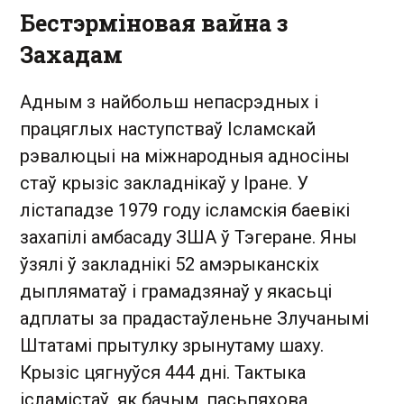
Бестэрміновая вайна з
Захадам
Адным з найбольш непасрэдных і
працяглых наступстваў Ісламскай
рэвалюцыі на міжнародныя адносіны
стаў крызіс закладнікаў у Іране. У
лістападзе 1979 году ісламскія баевікі
захапілі амбасаду ЗША ў Тэгеране. Яны
ўзялі ў закладнікі 52 амэрыканскіх
дыпляматаў і грамадзянаў у якасьці
адплаты за прадастаўленьне Злучанымі
Штатамі прытулку зрынутаму шаху.
Крызіс цягнуўся 444 дні. Тактыка
ісламістаў, як бачым, пасьпяхова