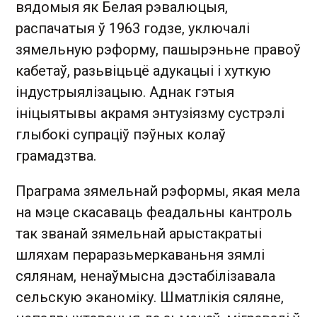
вядомыя як Белая рэвалюцыя,
распачатыя ў 1963 годзе, уключалі
зямельную рэформу, пашырэньне правоў
кабетаў, разьвіцьцё адукацыі і хуткую
індустрыялізацыю. Аднак гэтыя
ініцыятывы акрамя энтузіязму сустрэлі
глыбокі супраціў пэўных колаў
грамадзтва.
Праграма зямельнай рэформы, якая мела
на мэце скасаваць феадальны кантроль
так званай зямельнай арыстакратыі
шляхам пераразьмеркаваньня зямлі
сялянам, ненаўмысна дэстабілізавала
сельскую эканоміку. Шматлікія сяляне,