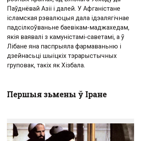
Паўднёвай Азіі і далей. У Афганістане
ісламская рэвалюцыя дала ідэалягічнае
падсілкоўваньне баевікам-маджахедам,
якія ваявалі з камуністамі-саветамі, а ў
Лібане яна паспрыяла фармаваньню і
дзейнасьці шыіцкіх тэрарыстычных
груповак, такіх як Хізбала.
Першыя зьмены ў Іране