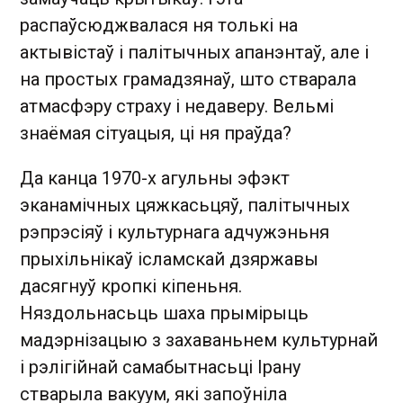
распаўсюджвалася ня толькі на
актывістаў і палітычных апанэнтаў, але і
на простых грамадзянаў, што стварала
атмасфэру страху і недаверу. Вельмі
знаёмая сітуацыя, ці ня праўда?
Да канца 1970-х агульны эфэкт
эканамічных цяжкасьцяў, палітычных
рэпрэсіяў і культурнага адчужэньня
прыхільнікаў ісламскай дзяржавы
дасягнуў кропкі кіпеньня.
Няздольнасьць шаха прымірыць
мадэрнізацыю з захаваньнем культурнай
і рэлігійнай самабытнасьці Ірану
стварыла вакуум, які запоўніла