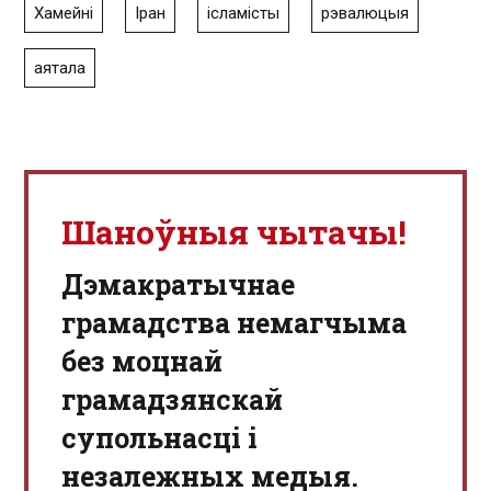
Хамейні
Іран
ісламісты
рэвалюцыя
аятала
Шаноўныя чытачы!
Дэмакратычнае
грамадства немагчыма
без моцнай
грамадзянскай
супольнасці і
незалежных медыя.