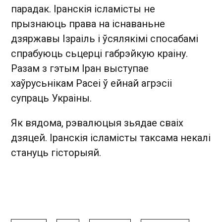
парадак. Іранскія ісламісты не
прызнаюць права на існаваньне
дзяржавы Ізраіль і ўсялякімі спосабамі
спрабуюць сьцерці габрэйкую краіну.
Разам з гэтым Іран выступае
хаўрусьнікам Расеі ў ейнай агрэсіі
супраць Украіны.
Як вядома, рэвалюцыя зьядае сваіх
дзяцей. Іранскія ісламісты таксама некалі
стануць гісторыяй.