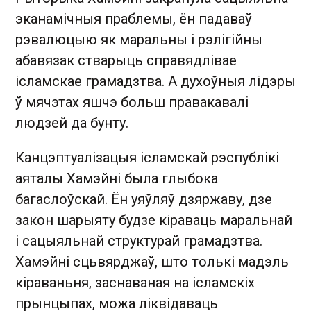
эканамічныя праблемы, ён падаваў
рэвалюцыю як маральны і рэлігійны
абавязак стварыць справядлівае
ісламскае грамадзтва. А духоўныя лідэры
ў мячэтах яшчэ больш правакавалі
людзей да бунту.
Канцэптуалізацыя ісламскай рэспублікі
аяталы Хамэйні была глыбока
багаслоўскай. Ён уяўляў дзяржаву, дзе
закон шарыяту будзе кіраваць маральнай
і сацыяльнай структурай грамадзтва.
Хамэйні сцьвярджаў, што толькі мадэль
кіраваньня, заснаваная на ісламскіх
прынцыпах, можа ліквідаваць