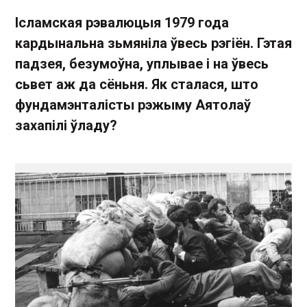
Ісламская рэвалюцыя 1979 года
кардынальна зьмяніла ўвесь рэгіён. Гэтая
падзея, безумоўна, уплывае і на ўвесь
сьвет аж да сёньня. Як сталася, што
фундамэнталісты рэжыму Аятолаў
захапілі ўладу?