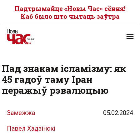
Падтрымайце «Новы Час» сёння!
Каб было што чытаць заўтра
Пад знакам ісламізму: як
45 гадоў таму Іран
перажыў рэвалюцыю
Замежжа
05.02.2024
Павел Хадзінскі