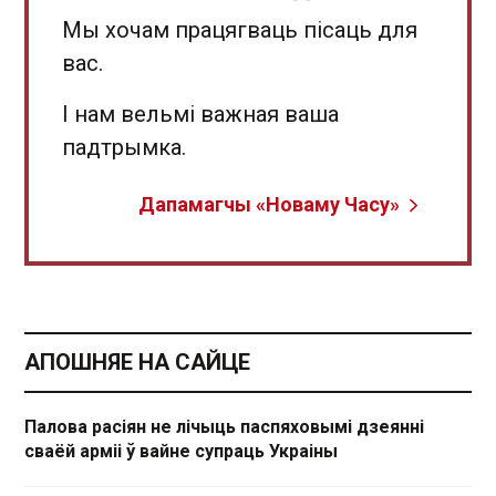
Мы хочам працягваць пісаць для
вас.
І нам вельмі важная ваша
падтрымка.
Дапамагчы «Новаму Часу»
АПОШНЯЕ НА САЙЦЕ
Палова расіян не лічыць паспяховымі дзеянні
сваёй арміі ў вайне супраць Украіны