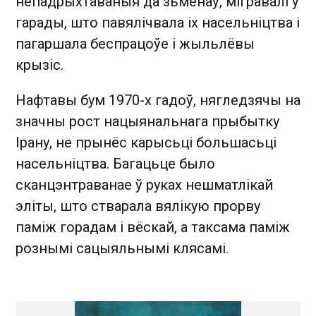
непадрыхтаваныя да зьменаў, мігравалі ў
гарады, што павялічвала іх насельніцтва і
пагаршала беспрацоўе і жыльлёвы
крызіс.
Нафтавы бум 1970-х гадоў, нягледзячы на
значны рост нацыянальнага прыбытку
Ірану, не прынёс карысьці большасьці
насельніцтва. Багацьце было
сканцэнтраванае ў руках нешматлікай
эліты, што стварала вялікую прорву
паміж горадам і вёскай, а таксама паміж
рознымі сацыяльнымі клясамі.