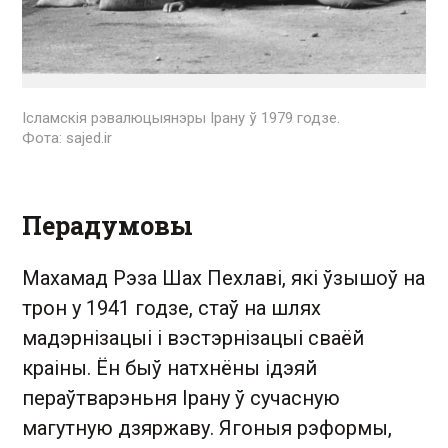
Ісламскія рэвалюцыянэры Ірану ў 1979 годзе.
Фота: sajed.ir
Перадумовы
Махамад Рэза Шах Пехлаві, які ўзышоў на
трон у 1941 годзе, стаў на шлях
мадэрнізацыі і вэстэрнізацыі сваёй
краіны. Ён быў натхнёны ідэяй
пераўтварэньня Ірану ў сучасную
магутную дзяржаву. Ягоныя рэформы,