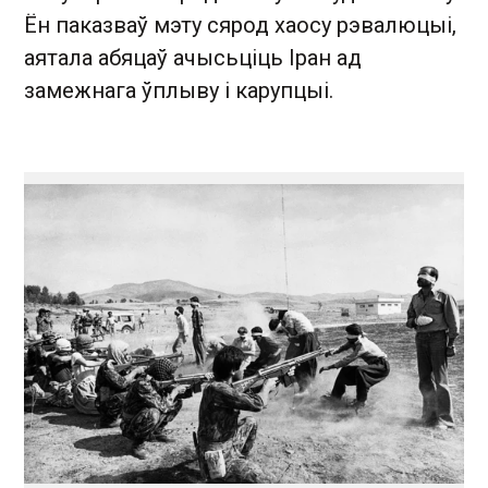
Ён паказваў мэту сярод хаосу рэвалюцыі,
аятала абяцаў ачысьціць Іран ад
замежнага ўплыву і карупцыі.