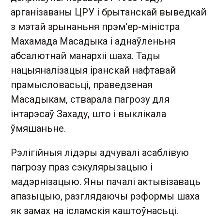
арганізаваны ЦРУ і брытанскай выведкай
з мэтай зрынаньня прэм'ер-міністра
Махамада Масадыка і аднаўленьня
абсалютнай манархіі шаха. Тады
нацыяналізацыя іранскай нафтавай
прамысловасьці, праведзеная
Масадыкам, стварала пагрозу для
інтарэсаў Захаду, што і выклікала
ўмяшаньне.
Рэлігійныя лідэры адчувалі асаблівую
пагрозу праз сэкулярызацыю і
мадэрнізацыю. Яны пачалі актывізаваць
апазыцыю, разглядаючы рэформы шаха
як замах на ісламскія каштоўнасьці.