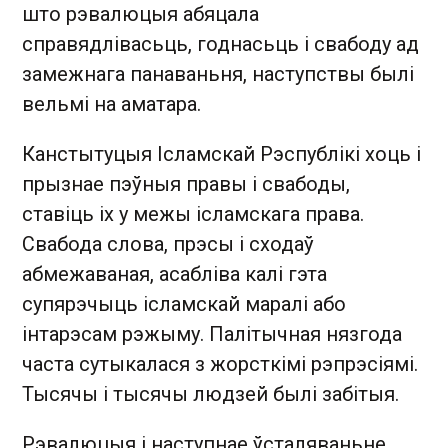
што рэвалюцыя абяцала
справядлівасьць, годнасьць і свабоду ад
замежнага панаваньня, наступствы былі
вельмі на аматара.
Канстытуцыя Ісламскай Рэспублікі хоць і
прызнае пэўныя правы і свабоды,
ставіць іх у межы ісламскага права.
Свабода слова, прэсы і сходаў
абмежаваная, асабліва калі гэта
супярэчыць ісламскай маралі або
інтарэсам рэжыму. Палітычная нязгода
часта сутыкалася з жорсткімі рэпрэсіямі.
Тысячы і тысячы людзей былі забітыя.
Рэвалюцыя і наступнае ўсталяваньне