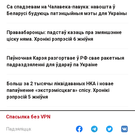
Са спадзевам на Чалавека-павука: навошта ў
Беларусі будуюць патэнцыйныя мэты для Украіны
Праваабаронцы: падстаў казаць пра змяншэнне
ціску няма. Хронікі рэпрэсій 6 жніўня
Паўночная Карэя разгортвае ў РФ свае ракетныя
падраздзяленні для ўдараў па Украіне
Больш за 2 тысячы ліквідаваных НКА і новае
папаўненне «экстрэмісцкага» спісу. Хронікі
рэпрэсій 5 жніўня
Еўрапейская супрацьбалістычная сістэма можа
Спасылка без VPN
быць гатовая да сярэдзіны 2027 года