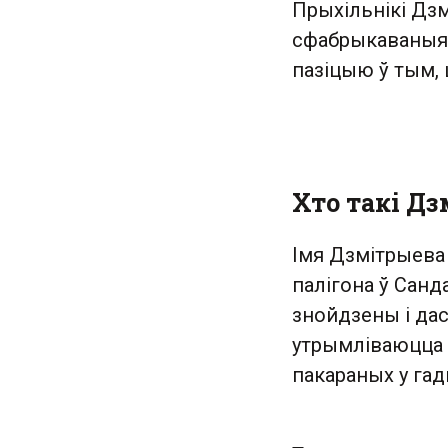
Прыхільнікі Дз
сфабрыкаваныя 
пазіцыю ў тым, 
Хто такі Д
Імя Дзмітрыева
палігона ў Санд
знойдзены і дас
утрымліваюцца 
пакараных у гад