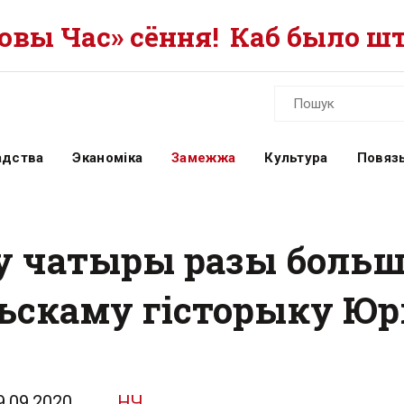
вы Час» сёння!
Каб было шт
адства
Эканоміка
Замежжа
Культура
Повязь
у чатыры разы больш
льскаму гісторыку Ю
9.09.2020
НЧ