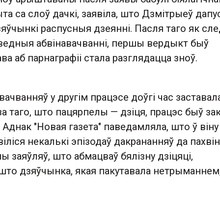
быта са слоў дачкі, заявіла, што Дзмітрыеў дапу
яўчынкі распусныя дзеянні. Пасля таго як сл
аведныя абвінавачванні, першы вердыкт быў
ва аб парнаграфіі стала разглядацца зноў.
вачванняў у другім працэсе доўгі час заставал
а таго, што пацярпелы — дзіця, працэс быў з
 Аднак "Новая газета" паведамляла, што ў віну
іліся некалькі эпізодаў дакрананняў да пахві
ны заяўляў, што абмацваў бялізну дзіцяці,
то дзяўчынка, якая пакутавала нетрыманнем