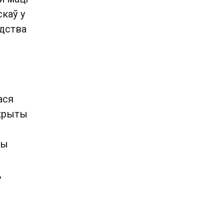
скаў у
едства
ася
акрыты
ны
,