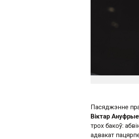
Пасяджэнне пра
Віктар Ануфрые
трох бакоў: абв
адвакат пацярп