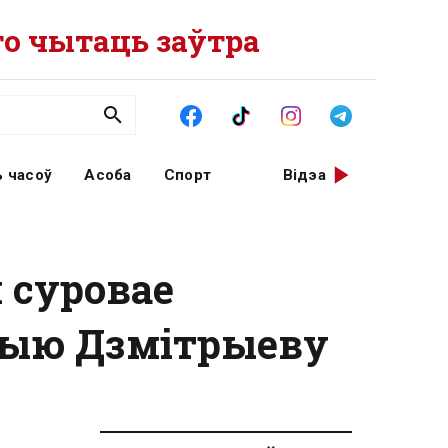
о чытаць заўтра
 часоў
Асоба
Спорт
Відэа
 суровае
рыю Дзмітрыеву