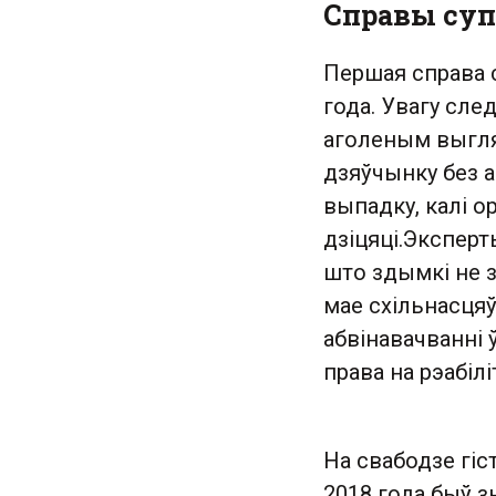
Справы суп
Першая справа 
года. Увагу сле
аголеным выгля
дзяўчынку без а
выпадку, калі о
дзіцяці.Экспер
што здымкі не з
мае схільнасцяў
абвінавачванні 
права на рэабіл
На свабодзе гіс
2018 года быў з