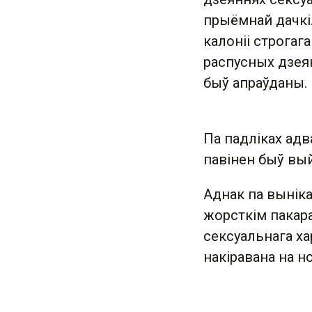
прыёмнай дачкі
калоніі строгаг
распусных дзеян
быў апраўданы.
Па падліках адв
павінен быў вый
Аднак па выніка
жорсткім пакар
сексуальнага ха
накіравана на н