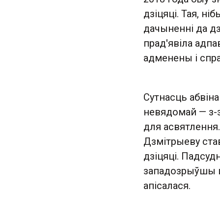
дзіцяці. Тая, ні
дачыненні да дз
прад'явіла адп
адменены і спра
Сутнасць абвіна
невядомай — з-з
для асвятлення.
Дзмітрыеву став
дзіцяці. Падсуд
западозрыўшы ш
апісалася.