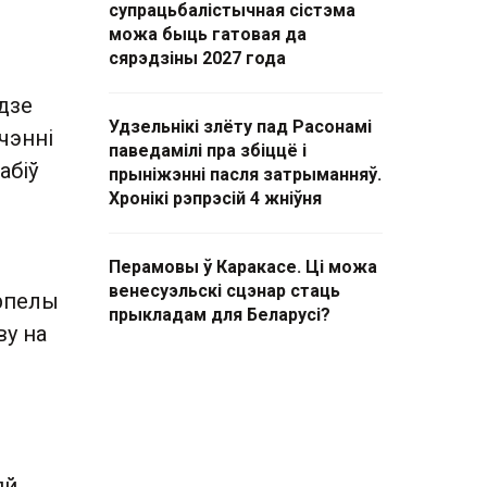
супрацьбалістычная сістэма
можа быць гатовая да
сярэдзіны 2027 года
дзе
Удзельнікі злёту пад Расонамі
чэнні
паведамілі пра збіццё і
абіў
прыніжэнні пасля затрыманняў.
Хронікі рэпрэсій 4 жніўня
Перамовы ў Каракасе. Ці можа
венесуэльскі сцэнар стаць
ярпелы
прыкладам для Беларусі?
ву на
яй