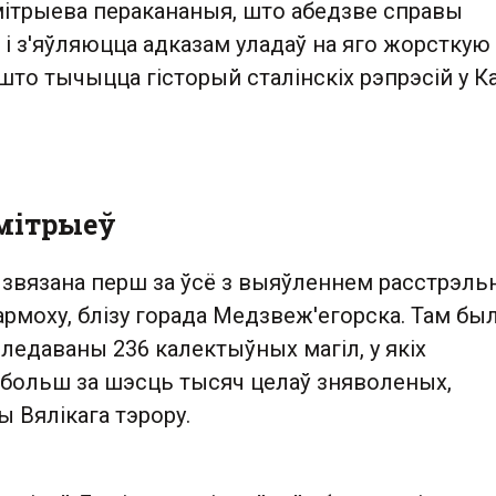
мітрыева перакананыя, што абедзве справы
і з'яўляюцца адказам уладаў на яго жорсткую
што тычыцца гісторый сталінскіх рэпрэсій у Ка
змітрыеў
 звязана перш за ўсё з выяўленнем расстрэль
армоху, блізу горада Медзвеж'егорска. Там был
ледаваны 236 калектыўных магіл, у якіх
больш за шэсць тысяч целаў зняволеных,
ы Вялікага тэрору.