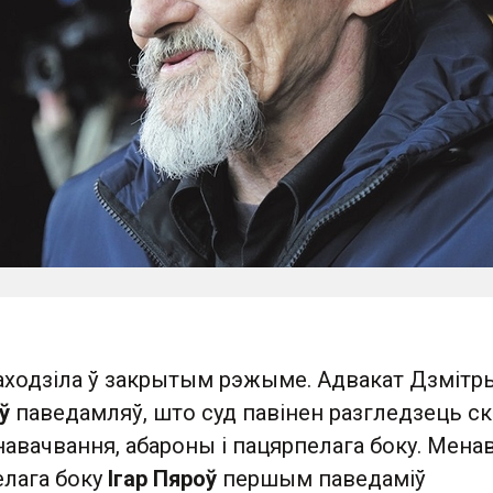
ходзіла ў закрытым рэжыме. Адвакат Дзмітр
ў
паведамляў, што суд павінен разгледзець ск
інавачвання, абароны і пацярпелага боку. Менав
елага боку
Ігар Пяроў
першым паведаміў