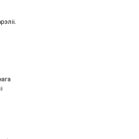
рэліі.
нага
і