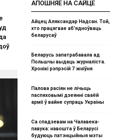
АПОШНЯЕ НА САЙЦЕ
е
Айцец Аляксандар Надсан. Той,
уд
хто працягвае аб'ядноўваць
беларусаў
да
доў
Беларусь запатрабавала ад
Польшчы выдаць журналіста.
Хронікі рэпрэсій 7 жніўня
Палова расіян не лічыць
паспяховымі дзеянні сваёй
арміі ў вайне супраць Украіны
Са спадзевам на Чалавека-
павука: навошта ў Беларусі
будуюць патэнцыйныя мэты