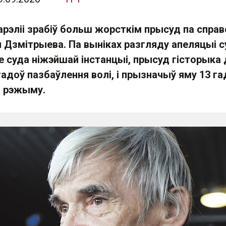
рэліі зрабіў больш жорсткім прысуд па справ
 Дзмітрыева. Па выніках разгляду апеляцыі с
 суда ніжэйшай інстанцыі, прысуд гісторыка 
гадоў пазбаўлення волі, і прызначыў яму 13 га
а рэжыму.