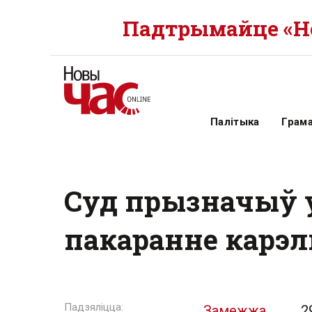
Падтрымайце «Но
Палітыка
Грам
Суд прызначыў 
пакаранне карэ
Замежжа
2