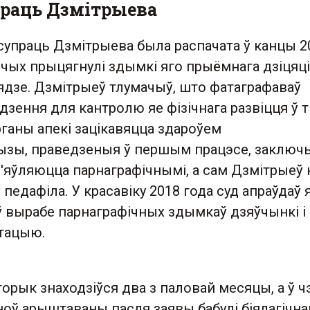
раць Дзмітрыева
супраць Дзмітрыева была распачата ў канцы 2
дчых прыцягнулі здымкі яго прыёмнага дзіцяці
дзе. Дзмітрыеў тлумачыў, што фатаграфаваў
дзення для кантролю яе фізічнага развіцця ў 
рганы апекі зацікавяцца здароўем
тызы, праведзеныя ў першым працэсе, заключы
'яўляюцца парнаграфічнымі, а сам Дзмітрыеў 
 педафіла. У красавіку 2018 года суд апраўдаў 
ў вырабе парнаграфічных здымкаў дзяўчынкі і
ітацыю.
торык знаходзіўся два з паловай месяцы, а ў ч
ноў арыштаваны пасля заявы бабулі біялагічна