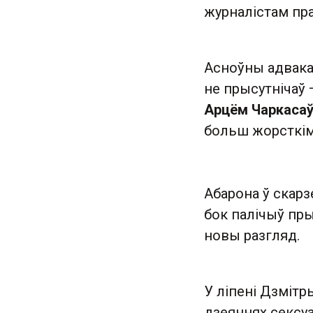
журналістам пра
Асноўны адвакат
не прысутнічаў 
Арцём Чаркаса
больш жорсткім
Абарона ў скар
бок палічыў пры
новы разгляд.
У ліпені Дзміт
дзеяннях сексуа