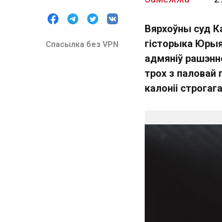
Вярхоўны суд Ка
гісторыка Юрыя
Спасылка без VPN
адмяніў рашэнне
трох з паловай 
калоніі строгаг