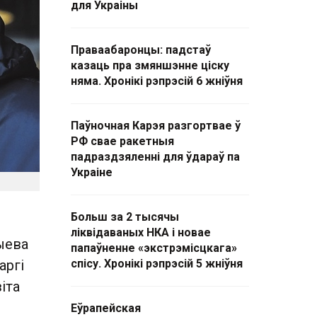
для Украіны
Праваабаронцы: падстаў
казаць пра змяншэнне ціску
няма. Хронікі рэпрэсій 6 жніўня
Паўночная Карэя разгортвае ў
РФ свае ракетныя
падраздзяленні для ўдараў па
Украіне
Больш за 2 тысячы
ліквідаваных НКА і новае
ыева
папаўненне «экстрэмісцкага»
аргі
спісу. Хронікі рэпрэсій 5 жніўня
іта
Еўрапейская