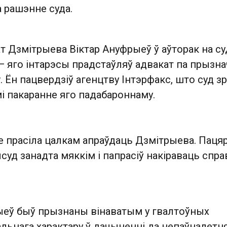
 рашэнне суда.
 Дзмітрыева Віктар Ануфрыеў ў аўторак на су
— яго інтарэсы прадстаўляў адвакат па прызна
ў
. Ён пацвердзіў агенцтву Інтэрфакс, што суд зр
і пакаранне яго падабароннаму.
зе прасіла цалкам апраўдаць Дзмітрыева. Пац
суд занадта мяккім і папрасіў накіраваць спра
рыеў быў прызнаны вінаватым у гвалтоўных
льнага характару ў дачыненні да непаўналетн