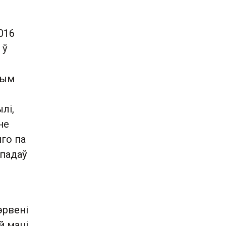
016
 ў
тым
лі,
не
яго па
 падаў
эрвені
й маці