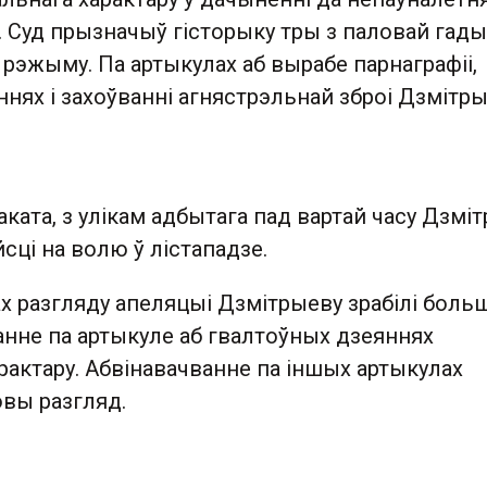
. Суд прызначыў гісторыку тры з паловай гады
а рэжыму. Па артыкулах аб вырабе парнаграфіі,
нях і захоўванні агнястрэльнай зброі Дзмітр
аката, з улікам адбытага пад вартай часу Дзмі
сці на волю ў лістападзе.
х разгляду апеляцыі Дзмітрыеву зрабілі боль
анне па артыкуле аб гвалтоўных дзеяннях
рактару. Абвінавачванне па іншых артыкулах
овы разгляд.