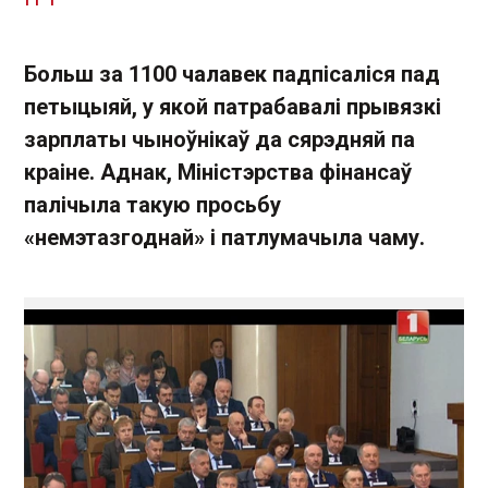
Больш за 1100 чалавек падпісаліся пад
петыцыяй, у якой патрабавалі прывязкі
зарплаты чыноўнікаў да сярэдняй па
краіне. Аднак, Міністэрства фінансаў
палічыла такую просьбу
«немэтазгоднай» і патлумачыла чаму.