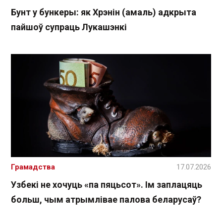
Бунт у бункеры: як Хрэнін (амаль) адкрыта
пайшоў супраць Лукашэнкі
Грамадства
17.07.2026
Узбекі не хочуць «па пяцьсот». Ім заплацяць
больш, чым атрымлівае палова беларусаў?