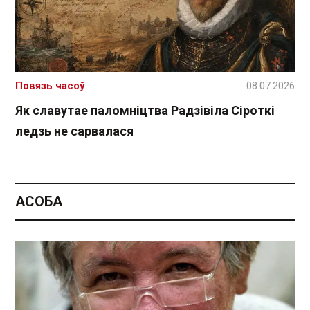
Повязь часоў
08.07.2026
Як славутае паломніцтва Радзівіла Сіроткі
ледзь не сарвалася
АСОБА