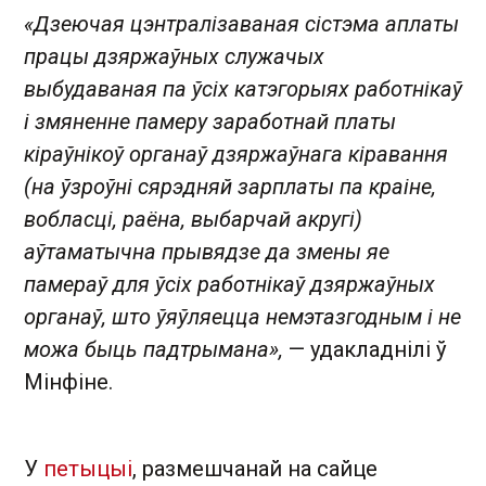
«Дзеючая цэнтралізаваная сістэма аплаты
працы дзяржаўных служачых
выбудаваная па ўсіх катэгорыях работнікаў
і змяненне памеру заработнай платы
кіраўнікоў органаў дзяржаўнага кіравання
(на ўзроўні сярэдняй зарплаты па краіне,
вобласці, раёна, выбарчай акругі)
аўтаматычна прывядзе да змены яе
памераў для ўсіх работнікаў дзяржаўных
органаў, што ўяўляецца немэтазгодным і не
можа быць падтрымана»,
— удакладнілі ў
Мінфіне.
У
петыцыі
, размешчанай на сайце