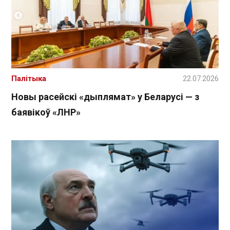
Палітыка
22.07.2026
Новы расейскі «дыплямат» у Беларусі — з
баявікоў «ЛНР»