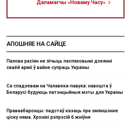
Дапамагчы «Новаму Часу»
АПОШНЯЕ НА САЙЦЕ
Палова расіян не лічыць паспяховымі дзеянні
сваёй арміі ў вайне супраць Украіны
Са спадзевам на Чалавека-павука: навошта ў
Беларусі будуюць патэнцыйныя мэты для Украіны
Праваабаронцы: падстаў казаць пра змяншэнне
ціску няма. Хронікі рэпрэсій 6 жніўня