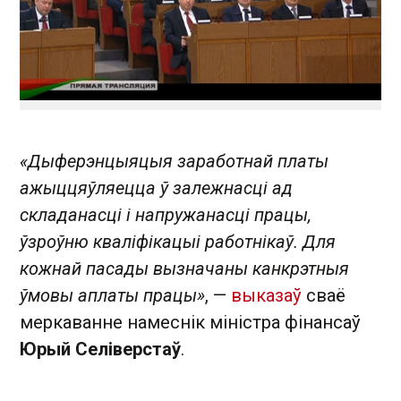
«Дыферэнцыяцыя заработнай платы
ажыццяўляецца ў залежнасці ад
складанасці і напружанасці працы,
ўзроўню кваліфікацыі работнікаў. Для
кожнай пасады вызначаны канкрэтныя
ўмовы аплаты працы»
, —
выказаў
сваё
меркаванне намеснік міністра фінансаў
Юрый Селіверстаў
.