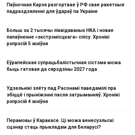
Паўночная Карэя разгортвае ў РФ свае ракетныя
падраздзяленні для ўдараў па Украіне
Больш за 2 тысячы ліквідаваных НКА і новае
папаўненне «экстрэмісцкага» спісу. Хронікі
рэпрэсій 5 жніўня
Еўрапейская супрацьбалістычная сістэма можа
быць гатовая да сярэдзіны 2027 года
Удзельнікі злёту пад Расонамі паведамілі пра
збіццё і прыніжэнні пасля затрыманняў. Хронікі
рэпрэсій 4 жніўня
Перамовы ў Каракасе. Ці можа венесуэльскі
сцэнар стаць прыкладам для Беларусі?