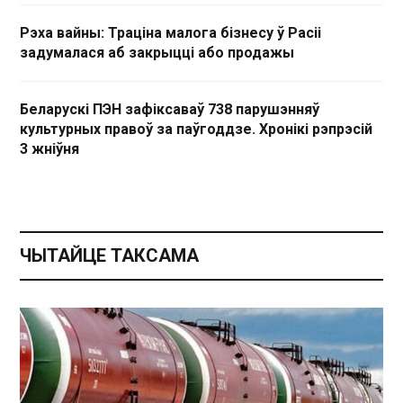
Рэха вайны: Траціна малога бізнесу ў Расіі
задумалася аб закрыцці або продажы
Беларускі ПЭН зафіксаваў 738 парушэнняў
культурных правоў за паўгоддзе. Хронікі рэпрэсій
3 жніўня
ЧЫТАЙЦЕ ТАКСАМА