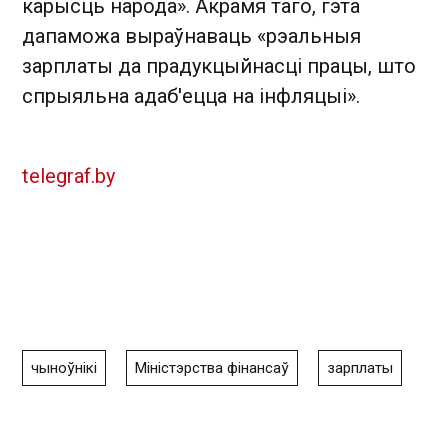
карысць народа». Акрамя таго, гэта
дапаможа выраўнаваць «рэальныя
зарплаты да прадукцыйнасці працы, што
спрыяльна адаб'ецца на інфляцыі».
telegraf.by
чыноўнікі
Міністэрства фінансаў
зарплаты