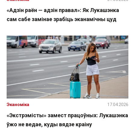
«Адзін раён — адзін правал»: Як Лукашэнка
сам сабе замінае зрабіць эканамічны цуд
Эканоміка
17.04.2026
«Экстрэмісты» замест працоўных: Лукашэнка
ўжо не ведае, куды вядзе краіну