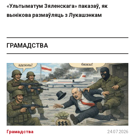
«Ультыматум Зяленскага» паказаў, як
вынікова размаўляць з Лукашэнкам
ГРАМАДСТВА
Грамадства
24.07.2026