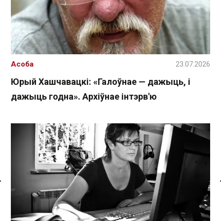
Асоба
23.07.2026
Юрый Хашчавацкі: «Галоўнае — дажыць, і
дажыць годна». Архіўнае інтэрв'ю
Спасылка без VPN