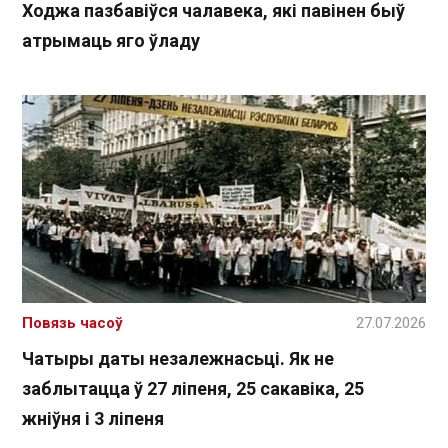
Ходжа пазбавіўся чалавека, які павінен быў
атрымаць яго ўладу
Повязь часоў
27.07.2026
Чатыры даты незалежнасьці. Як не
заблытацца ў 27 ліпеня, 25 сакавіка, 25
жніўня і 3 ліпеня