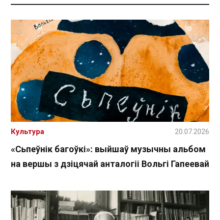
Культура
20.07.2026
«Сьпеўнік багоўкі»: выйшаў музычны альбом
на вершы з дзіцячай анталогіі Вольгі Гапеевай