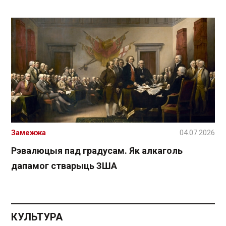
Замежжа
04.07.2026
Рэвалюцыя пад градусам. Як алкаголь
дапамог стварыць ЗША
КУЛЬТУРА