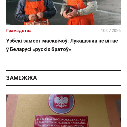
Грамадства
10.07.2026
Узбекі замест масквічоў: Лукашэнка не вітае
ў Беларусі «рускіх братоў»
ЗАМЕЖЖА