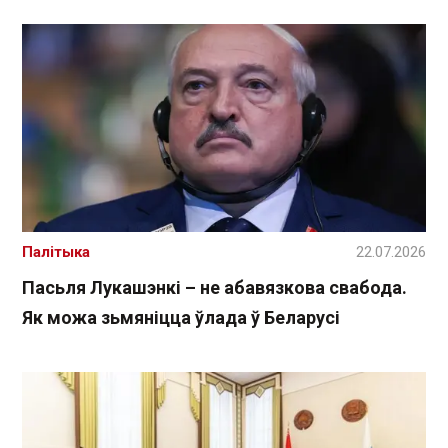
Палітыка
22.07.2026
Пасьля Лукашэнкі – не абавязкова свабода.
Як можа зьмяніцца ўлада ў Беларусі