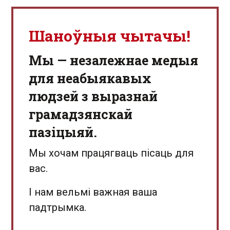
Шаноўныя чытачы!
Мы — незалежнае медыя
для неабыякавых
людзей з выразнай
грамадзянскай
пазіцыяй.
Мы хочам працягваць пісаць для
вас.
І нам вельмі важная ваша
падтрымка.