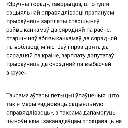
«Зручны горад», гаворыцца, што «для
сацыяльнай справядлівасці прапануем
прыраўняць зарплаты старшыняў
райвыканкамаў да сярэдняй па раёне,
старшыняў аблвыканкамаў да сярэдняй
па вобласці, міністраў і прэзідэнта да
сярэдняй па краіне, зарплату дэпутатаў
прыраўняць да сярэдняй па выбарчай
акрузе».
Таксама аўтары петыцыі ўпэўненыя, што
такія меры «адновяць сацыяльную
справядлівасць», а таксама дапамогуць
чыноўнікам і заканадаўцам «працаваць на