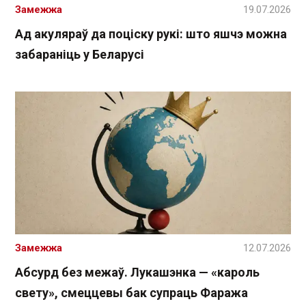
Замежжа
19.07.2026
Ад акуляраў да поціску рукі: што яшчэ можна
забараніць у Беларусі
Замежжа
12.07.2026
Абсурд без межаў. Лукашэнка — «кароль
свету», смеццевы бак супраць Фаража