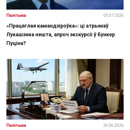
Палітыка
03.07.2026
«Працяглая камандзіроўка»: ці атрымаў
Лукашэнка нешта, апроч экскурсіі ў бункер
Пуціна?
Палітыка
26.06.2026