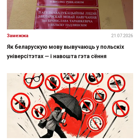
Замежжа
21.07.2026
Як беларускую мову вывучаюць у польскіх
універсітэтах — і навошта гэта сёння