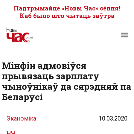
Падтрымайце «Новы Час» сёння!
Каб было што чытаць заўтра
Мінфін адмовіўся
прывязаць зарплату
чыноўнікаў да сярэдняй па
Беларусі
Эканоміка
10.03.2020
НЧ