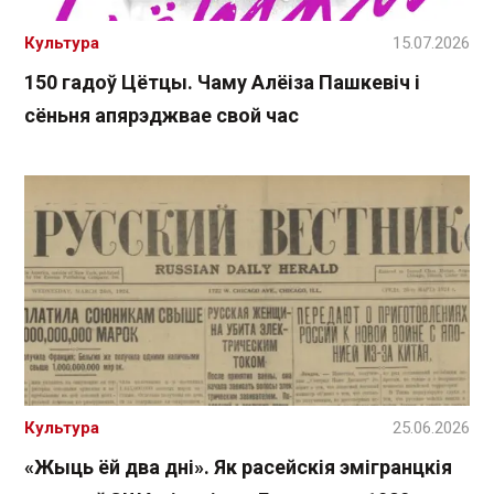
Культура
15.07.2026
150 гадоў Цётцы. Чаму Алёіза Пашкевіч і
сёньня апярэджвае свой час
Культура
25.06.2026
«Жыць ёй два дні». Як расейскія эмігранцкія