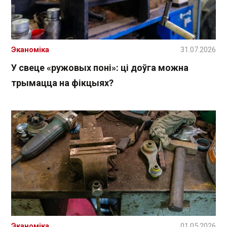
Эканоміка
31.07.2026
У свеце «ружовых поні»: ці доўга можна
трымацца на фікцыях?
Эканоміка
01.05.2026