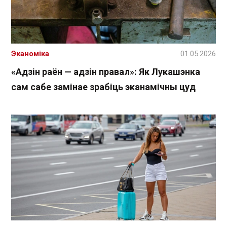
Эканоміка
01.05.2026
«Адзін раён — адзін правал»: Як Лукашэнка
сам сабе замінае зрабіць эканамічны цуд