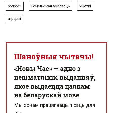
рэпрэсіі
Гомельская вобласць
чысткі
аграрыі
Шаноўныя чытачы!
«Новы Час» — адно з
нешматлікіх выданняў,
якое выдаецца цалкам
на беларускай мове.
Мы хочам працягваць пісаць для
вас.