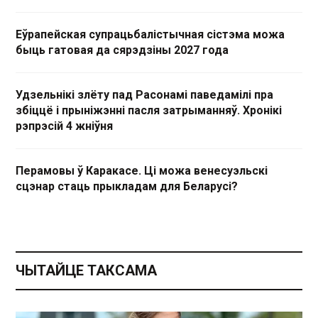
Еўрапейская супрацьбалістычная сістэма можа
быць гатовая да сярэдзіны 2027 года
Удзельнікі злёту пад Расонамі паведамілі пра
збіццё і прыніжэнні пасля затрыманняў. Хронікі
рэпрэсій 4 жніўня
Перамовы ў Каракасе. Ці можа венесуэльскі
сцэнар стаць прыкладам для Беларусі?
ЧЫТАЙЦЕ ТАКСАМА