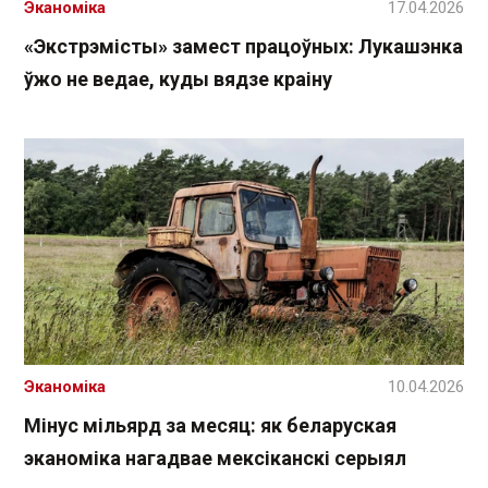
Эканоміка
17.04.2026
«Экстрэмісты» замест працоўных: Лукашэнка
ўжо не ведае, куды вядзе краіну
Эканоміка
10.04.2026
Мінус мільярд за месяц: як беларуская
эканоміка нагадвае мексіканскі серыял