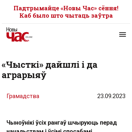
Падтрымайце «Новы Час» сёння!
Каб было што чытаць заўтра
«Чысткі» дайшлі і да
аграрыяў
Грамадства
23.09.2023
Чыноўнікі ўсіх рангаў шчыруюць перад
начальствам і ўсімі спосабамі