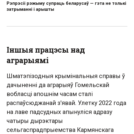
Рэпрэсіі рэжыму супраць беларусаў — гэта не толькі
затрыманні і арышты
Іншыя працэсы над
аграрыямі
Шматэпізодныя крымінальныя справы ў
дачыненні да аграрыяў Гомельскай
вобласці апошнім часам сталі
распаўсюджанай з'явай. Улетку 2022 года
на лаве падсудных апынуліся адразу
чатыры дырэктары
сельгаспрадпрыемства Кармянскага