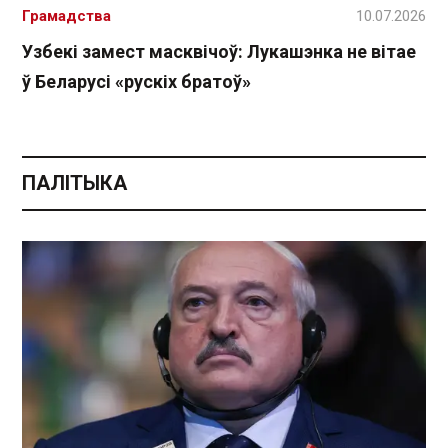
Грамадства
10.07.2026
Узбекі замест масквічоў: Лукашэнка не вітае
ў Беларусі «рускіх братоў»
ПАЛІТЫКА