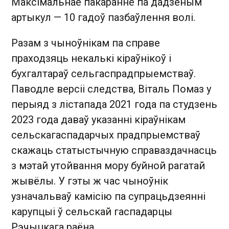
Максімальнае пакаранне па дадзеным
артыкул — 10 гадоў пазбаўлення волі.
Разам з чыноўнікам па справе
праходзяць некалькі кіраўнікоў і
бухгалтараў сельгаспрадпрыемстваў.
Паводле версіі следства, Віталь Помаз у
перыяд з лістапада 2021 года па студзень
2023 года даваў указанні кіраўнікам
сельскагаспадарчых прадпрыемстваў
скажаць статыстычную справаздачнасць
з мэтай утойвання мору буйной рагатай
жывёлы. У гэты ж час чыноўнік
узначальваў камісію па супрацьдзеянні
карупцыі ў сельскай гаспадарцы
Рэчыцкага раёна.