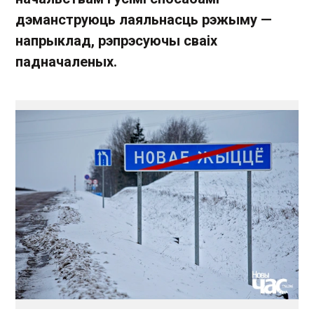
дэманструюць лаяльнасць рэжыму —
напрыклад, рэпрэсуючы сваіх
падначаленых.