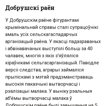
Добрушскі раён
У Добрушскім раёне фігурантамі
крымінальнай справы сталі супрацоўнікі
амаль усіх сельскагаспадарчых
арганізацый раёна. У якасці падазраваных
і абвінавачаных выступілі больш за 40
чалавек, многія з якіх з'яўляліся
кіраўнікамі сельгасарганізацый. Паводле
версіі следства, аграрыі займаліся
прыпіскамі з мэтай прадэманстраваць
высокія паказчыкі вытворчасці і
рэалізацыі малака. У выніку рэальныя
аб'ёмы вытворчасці малака ў
Добрушскім раёне былі завышаныя на 5