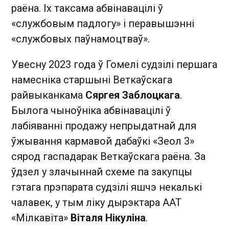
раёна. Іх таксама абвінавацілі ў
«службовым падлогу» і перавышэнні
«службовых паўнамоцтваў».
Увесну 2023 года ў Гомелі судзілі першага
намесніка старшыні Веткаўскага
райвыканкама
Сяргея Заблоцкага
.
Былога чыноўніка абвінавацілі ў
лабіяванні продажу непрыдатнай для
ўжывання кармавой дабаўкі «Зеол 3»
сярод гаспадарак Веткаўскага раёна. За
ўдзел у злачыннай схеме па закупцы
гэтага прэпарата судзілі яшчэ некалькі
чалавек, у тым ліку дырэктара ААТ
«Мілкавіта»
Віталя Нікуліна
.