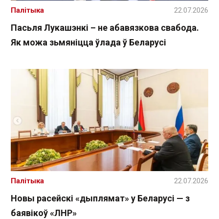
Палітыка
22.07.2026
Пасьля Лукашэнкі – не абавязкова свабода.
Як можа зьмяніцца ўлада ў Беларусі
Палітыка
22.07.2026
Новы расейскі «дыплямат» у Беларусі — з
баявікоў «ЛНР»