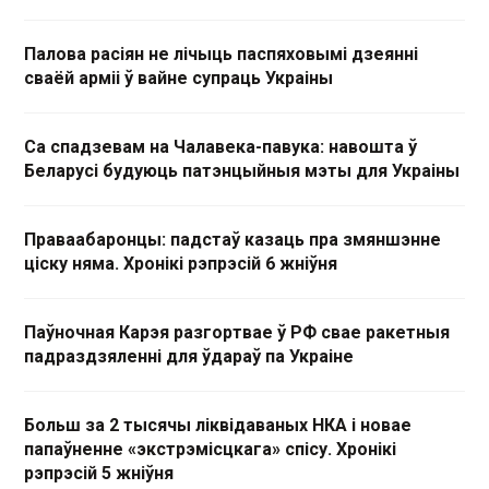
Палова расіян не лічыць паспяховымі дзеянні
сваёй арміі ў вайне супраць Украіны
Са спадзевам на Чалавека-павука: навошта ў
Беларусі будуюць патэнцыйныя мэты для Украіны
Праваабаронцы: падстаў казаць пра змяншэнне
ціску няма. Хронікі рэпрэсій 6 жніўня
Паўночная Карэя разгортвае ў РФ свае ракетныя
падраздзяленні для ўдараў па Украіне
Больш за 2 тысячы ліквідаваных НКА і новае
папаўненне «экстрэмісцкага» спісу. Хронікі
рэпрэсій 5 жніўня