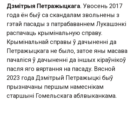
Дзмітрыя Петражыцкага
. Увосень 2017
года ён быў са скандалам звольнены з
гэтай пасады з патрабаваннем Лукашэнкі
распачаць крымінальную справу.
Крымінальнай справы ў дачыненні да
Петражыцкага не было, затое яны масава
пачаліся ў дачыненні да іншых кіраўнікоў
пасля яго вяртання на пасаду. Вясной
2023 года Дзмітрый Петражыцкі быў
прызначаны першым намеснікам
старшыні Гомельскага аблвыканкама.