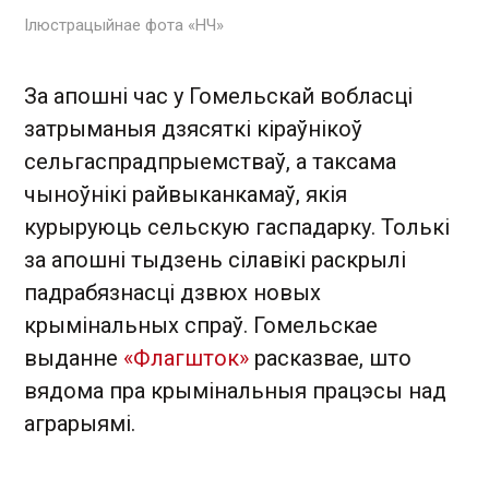
Ілюстрацыйнае фота «НЧ»
За апошні час у Гомельскай вобласці
затрыманыя дзясяткі кіраўнікоў
сельгаспрадпрыемстваў, а таксама
чыноўнікі райвыканкамаў, якія
курыруюць сельскую гаспадарку. Толькі
за апошні тыдзень сілавікі раскрылі
падрабязнасці дзвюх новых
крымінальных спраў. Гомельскае
выданне
«Флагшток»
расказвае, што
вядома пра крымінальныя працэсы над
аграрыямі.