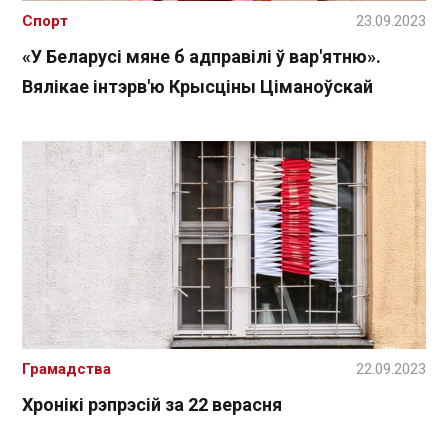
Спорт
23.09.2023
«У Беларусі мяне б адправілі ў вар'ятню».
Вялікае інтэрв'ю Крысціны Ціманоўскай
Грамадства
22.09.2023
Хронікі рэпрэсій за 22 верасня