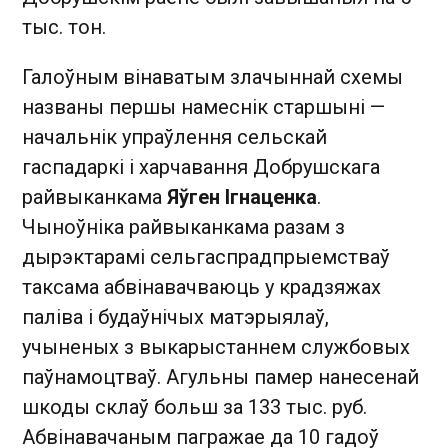
тыс. тон.
Галоўным вінаватым злачыннай схемы
названы першы намеснік старшыні —
начальнік упраўлення сельскай
гаспадаркі і харчавання Добрушскага
райвыканкама
Яўген Ігнаценка
.
Чыноўніка райвыканкама разам з
дырэктарамі сельгаспрадпрыемстваў
таксама абвінавачваюць у крадзяжах
паліва і будаўнічых матэрыялаў,
учыненых з выкарыстаннем службовых
паўнамоцтваў. Агульны памер нанесенай
шкоды склаў больш за 133 тыс. руб.
Абвінавачаным пагражае да 10 гадоў