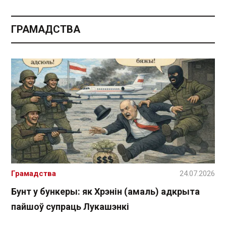
ГРАМАДСТВА
Грамадства
24.07.2026
Бунт у бункеры: як Хрэнін (амаль) адкрыта
пайшоў супраць Лукашэнкі