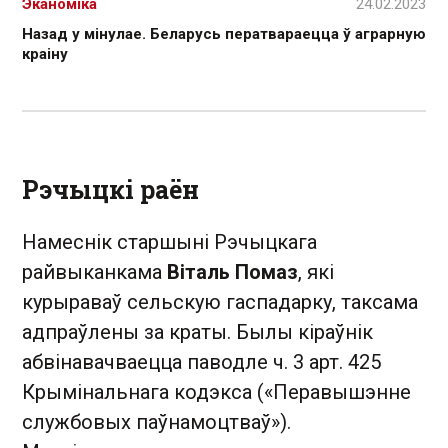
Эканоміка
24.02.2023
Назад у мінулае. Беларусь ператвараецца ў аграрную
краіну
Рэчыцкі раён
Намеснік старшыні Рэчыцкага
райвыканкама
Віталь Помаз
, які
курыраваў сельскую гаспадарку, таксама
адпраўлены за краты. Былы кіраўнік
абвінавачваецца паводле ч. 3 арт. 425
Крымінальнага кодэкса («Перавышэнне
службовых паўнамоцтваў»).