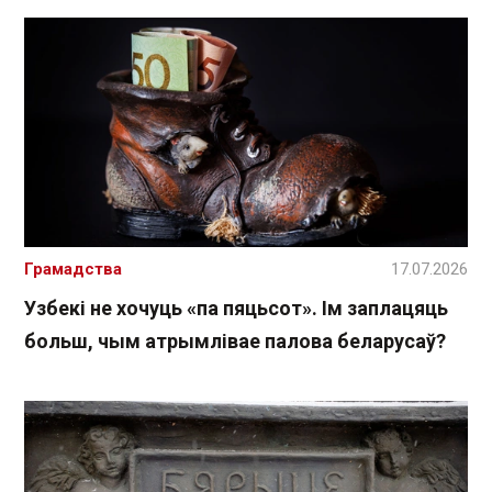
Грамадства
17.07.2026
Узбекі не хочуць «па пяцьсот». Ім заплацяць
больш, чым атрымлівае палова беларусаў?