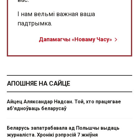
І нам вельмі важная ваша
падтрымка.
Дапамагчы «Новаму Часу»
АПОШНЯЕ НА САЙЦЕ
Айцец Аляксандар Надсан. Той, хто працягвае
аб'ядноўваць беларусаў
Беларусь запатрабавала ад Польшчы выдаць
журналіста. Хронікі рэпрэсій 7 жніўня