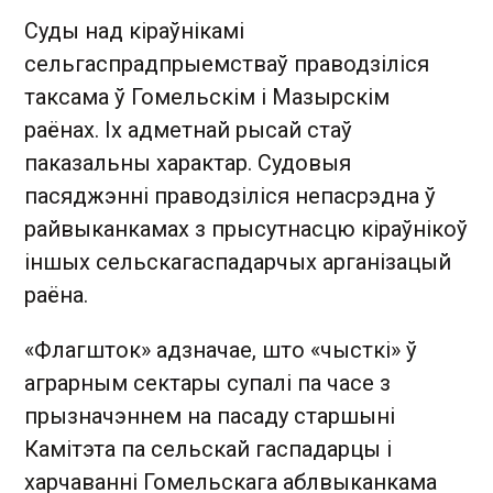
Суды над кіраўнікамі
сельгаспрадпрыемстваў праводзіліся
таксама ў Гомельскім і Мазырскім
раёнах. Іх адметнай рысай стаў
паказальны характар. Судовыя
пасяджэнні праводзіліся непасрэдна ў
райвыканкамах з прысутнасцю кіраўнікоў
іншых сельскагаспадарчых арганізацый
раёна.
«Флагшток» адзначае, што «чысткі» ў
аграрным сектары супалі па часе з
прызначэннем на пасаду старшыні
Камітэта па сельскай гаспадарцы і
харчаванні Гомельскага аблвыканкама