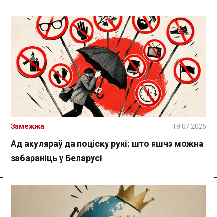
Замежжа
19.07.2026
Ад акуляраў да поціску рукі: што яшчэ можна
забараніць у Беларусі
Спасылка без VPN