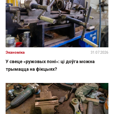
Эканоміка
31.07.2026
У свеце «ружовых поні»: ці доўга можна
трымацца на фікцыях?