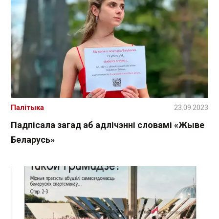
Палітыка
23.09.2023
Падпісала загад аб адлічэнні словамі «Жыве
Беларусь»