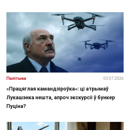
Палітыка
03.07.2026
«Працяглая камандзіроўка»: ці атрымаў
Лукашэнка нешта, апроч экскурсіі ў бункер
Пуціна?