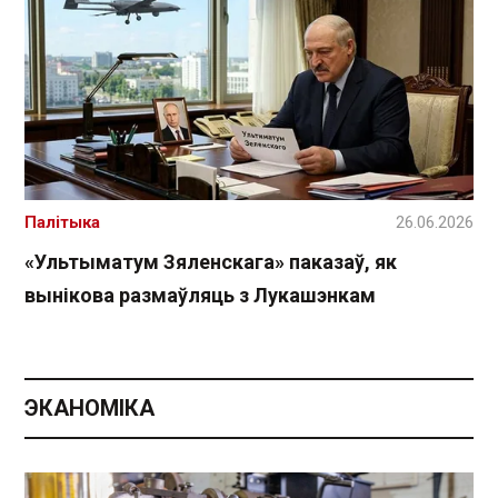
Палітыка
26.06.2026
«Ультыматум Зяленскага» паказаў, як
вынікова размаўляць з Лукашэнкам
ЭКАНОМІКА