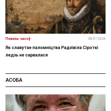
Повязь часоў
08.07.2026
Як славутае паломніцтва Радзівіла Сіроткі
ледзь не сарвалася
АСОБА