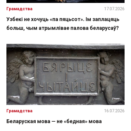
Грамадства
17.07.2026
Узбекі не хочуць «па пяцьсот». Ім заплацяць
больш, чым атрымлівае палова беларусаў?
Грамадства
16.07.2026
Беларуская мова — не «бедная» мова