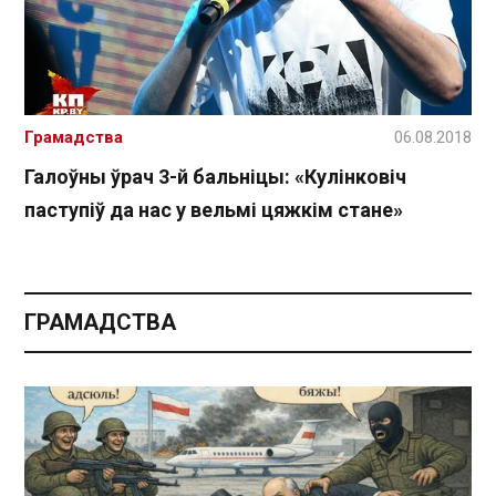
Грамадства
06.08.2018
Галоўны ўрач 3-й бальніцы: «Кулінковіч
паступіў да нас у вельмі цяжкім стане»
ГРАМАДСТВА