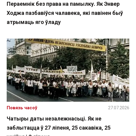
Пераемнік без права на памылку. Як Энвер
Ходжа пазбавіўся чалавека, які павінен быў
атрымаць яго ўладу
Повязь часоў
27.07.2026
Чатыры даты незалежнасьці. Як не
заблытацца ў 27 ліпеня, 25 сакавіка, 25