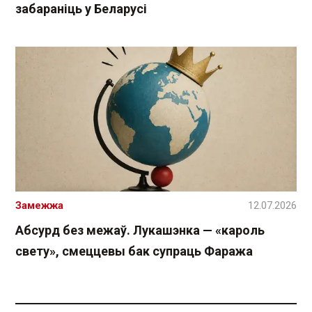
забараніць у Беларусі
Замежжа
12.07.2026
Абсурд без межаў. Лукашэнка — «кароль
свету», смеццевы бак супраць Фаража