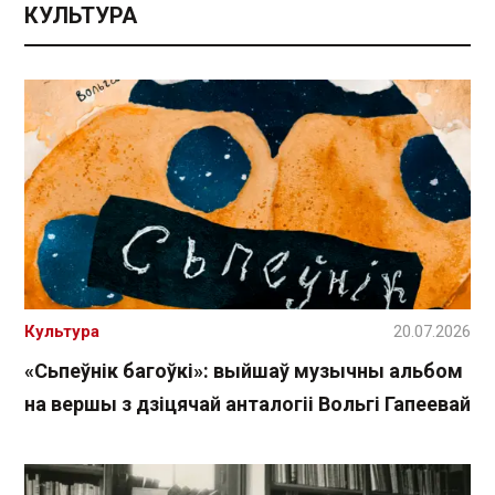
КУЛЬТУРА
Культура
20.07.2026
«Сьпеўнік багоўкі»: выйшаў музычны альбом
на вершы з дзіцячай анталогіі Вольгі Гапеевай