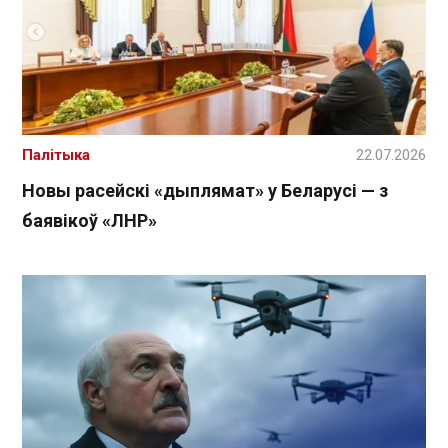
Палітыка
22.07.2026
Новы расейскі «дыплямат» у Беларусі — з
баявікоў «ЛНР»