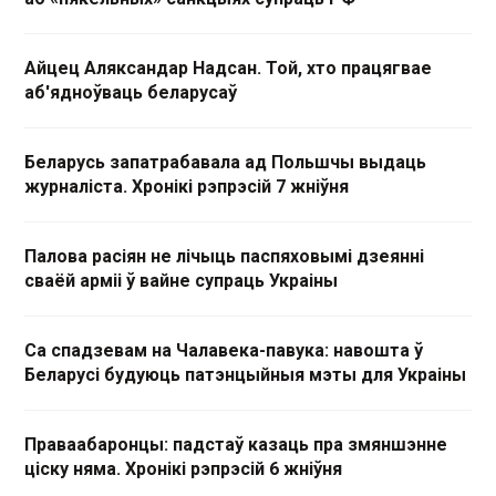
Айцец Аляксандар Надсан. Той, хто працягвае
аб'ядноўваць беларусаў
Беларусь запатрабавала ад Польшчы выдаць
журналіста. Хронікі рэпрэсій 7 жніўня
Палова расіян не лічыць паспяховымі дзеянні
сваёй арміі ў вайне супраць Украіны
Са спадзевам на Чалавека-павука: навошта ў
Беларусі будуюць патэнцыйныя мэты для Украіны
Праваабаронцы: падстаў казаць пра змяншэнне
ціску няма. Хронікі рэпрэсій 6 жніўня