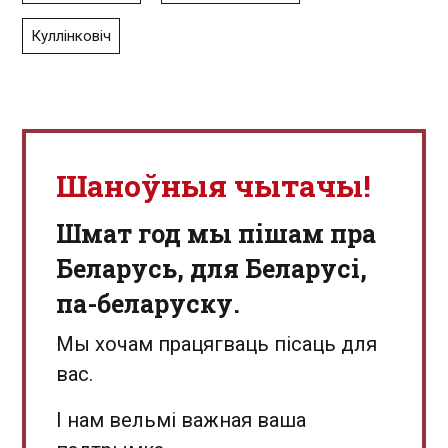
Куллінковіч
Шаноўныя чытачы!
Шмат год мы пішам пра
Беларусь, для Беларусі,
па-беларуску.
Мы хочам працягваць пісаць для
вас.
І нам вельмі важная ваша