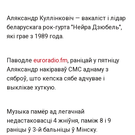
Аляксандр Куллінковіч — вакаліст і лідар
беларускага рок-гурта "Нейра Дзюбель",
які грае з 1989 года.
Паводле
euroradio.fm
, раніцай у пятніцу
Аляксандр накіраваў СМС аднаму з
сяброў, што кепска сябе адчувае і
выклікае хуткую.
Музыка памёр ад легачнай
недастаковасці 4 жніўня, паміж 8 і 9
раніцы ў 3-й бальніцы ў Мінску.