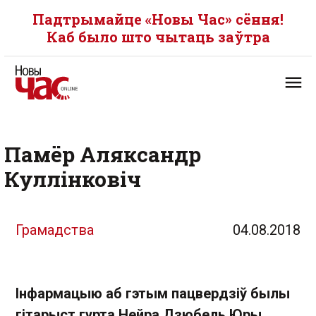
Падтрымайце «Новы Час» сёння!
Каб было што чытаць заўтра
Памёр Аляксандр
Куллінковіч
Грамадства
04.08.2018
Інфармацыю аб гэтым пацвердзіў былы
гітарыст гурта Нейра Дзюбель Юры