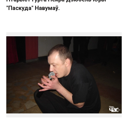
"Паскуда" Навумаў.