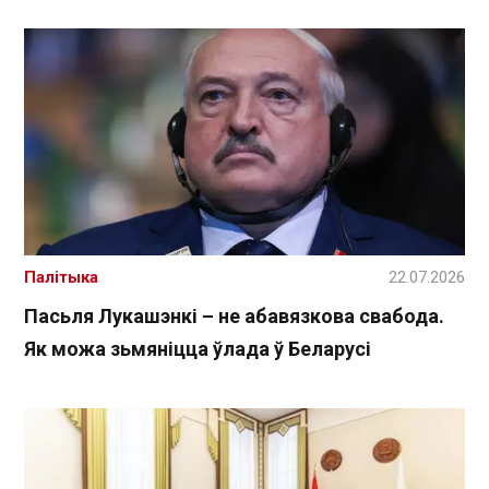
Палітыка
22.07.2026
Пасьля Лукашэнкі – не абавязкова свабода.
Як можа зьмяніцца ўлада ў Беларусі