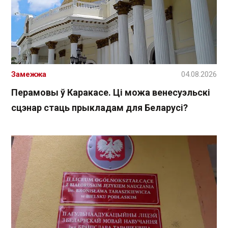
Замежжа
04.08.2026
Перамовы ў Каракасе. Ці можа венесуэльскі
сцэнар стаць прыкладам для Беларусі?