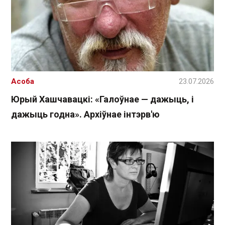
Асоба
23.07.2026
Юрый Хашчавацкі: «Галоўнае — дажыць, і
дажыць годна». Архіўнае інтэрв'ю