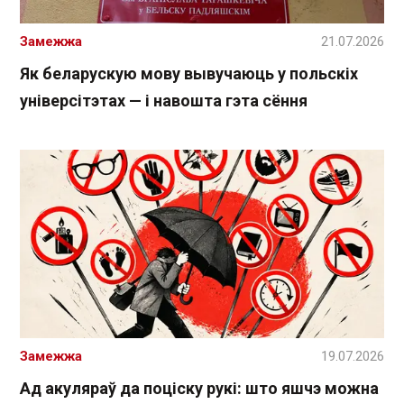
Замежжа
21.07.2026
Як беларускую мову вывучаюць у польскіх
універсітэтах — і навошта гэта сёння
Замежжа
19.07.2026
Ад акуляраў да поціску рукі: што яшчэ можна