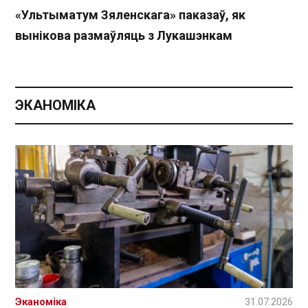
«Ультыматум Зяленскага» паказаў, як
вынікова размаўляць з Лукашэнкам
ЭКАНОМІКА
Эканоміка
31.07.2026