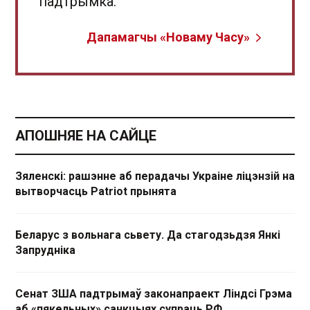
падтрымка.
Дапамагчы «Новаму Часу»
АПОШНЯЕ НА САЙЦЕ
Зяленскі: рашэнне аб перадачы Украіне ліцэнзій на
вытворчасць Patriot прынята
Беларус з вольнага сьвету. Да стагодзьдзя Янкі
Запрудніка
Сенат ЗША падтрымаў законапраект Ліндсі Грэма
аб «пякельных» санкцыях супраць РФ