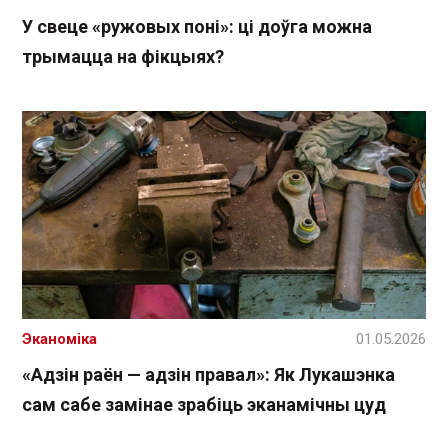
У свеце «ружовых поні»: ці доўга можна
трымацца на фікцыях?
Эканоміка
01.05.2026
«Адзін раён — адзін правал»: Як Лукашэнка
сам сабе замінае зрабіць эканамічны цуд