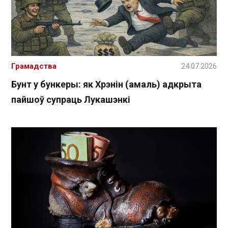
Грамадства
24.07.2026
Бунт у бункеры: як Хрэнін (амаль) адкрыта
пайшоў супраць Лукашэнкі