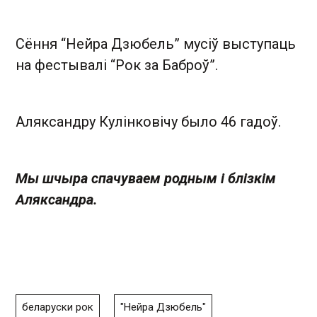
Сёння “Нейра Дзюбель” мусіў выступаць
на фестывалі “Рок за Баброў”.
Аляксандру Кулінковічу было 46 гадоў.
Мы шчыра спачуваем родным і блізкім
Аляксандра.
беларуски рок
"Нейра Дзюбель"