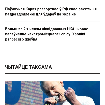
Паўночная Карэя разгортвае ў РФ свае ракетныя
падраздзяленні для ўдараў па Украіне
Больш за 2 тысячы ліквідаваных НКА і новае
папаўненне «экстрэмісцкага» спісу. Хронікі
рэпрэсій 5 жніўня
ЧЫТАЙЦЕ ТАКСАМА