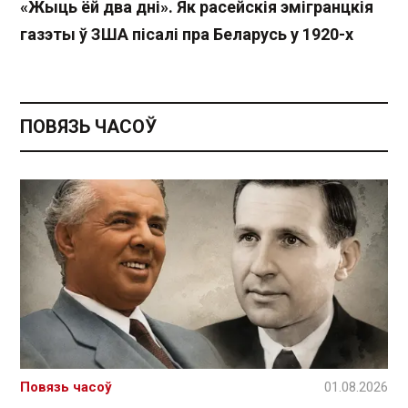
«Жыць ёй два дні». Як расейскія эмігранцкія
газэты ў ЗША пісалі пра Беларусь у 1920-х
ПОВЯЗЬ ЧАСОЎ
Повязь часоў
01.08.2026