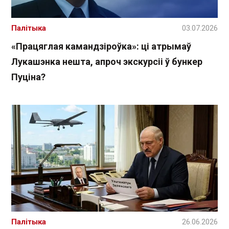
Палітыка
03.07.2026
«Працяглая камандзіроўка»: ці атрымаў
Лукашэнка нешта, апроч экскурсіі ў бункер
Пуціна?
Палітыка
26.06.2026