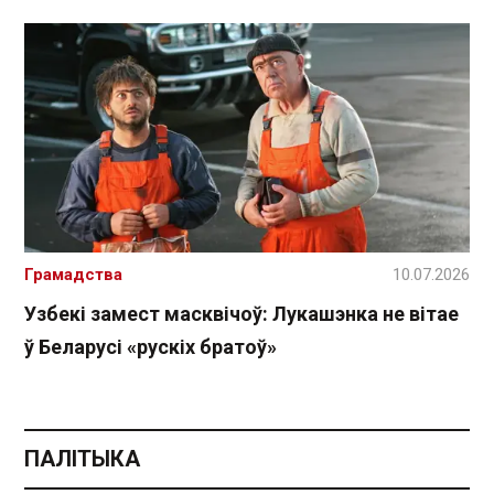
Грамадства
10.07.2026
Узбекі замест масквічоў: Лукашэнка не вітае
ў Беларусі «рускіх братоў»
ПАЛІТЫКА