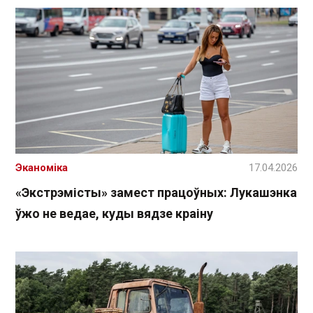
Эканоміка
17.04.2026
«Экстрэмісты» замест працоўных: Лукашэнка
ўжо не ведае, куды вядзе краіну