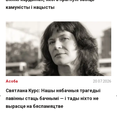
камуністы і нацысты
Асоба
20.07.2026
Святлана Курс: Нашы нябачныя трагедыі
павінны стаць бачнымі — і тады ніхто не
Спасылка без VPN
вырасце на бяспамяцтве