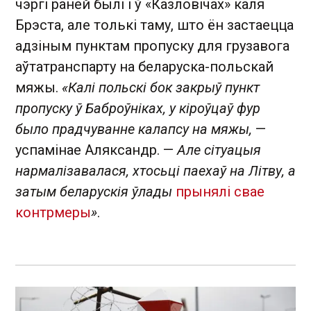
чэргі раней былі і ў «Казловічах» каля
Брэста, але толькі таму, што ён застаецца
адзіным пунктам пропуску для грузавога
аўтатранспарту на беларуска-польскай
мяжы.
«Калі польскі бок закрыў пункт
пропуску ў Баброўніках, у кіроўцаў фур
было прадчуванне калапсу на мяжы,
—
успамінае Аляксандр. —
Але сітуацыя
нармалізавалася, хтосьці паехаў на Літву, а
затым беларускія ўлады
прынялі свае
контрмеры
»
.