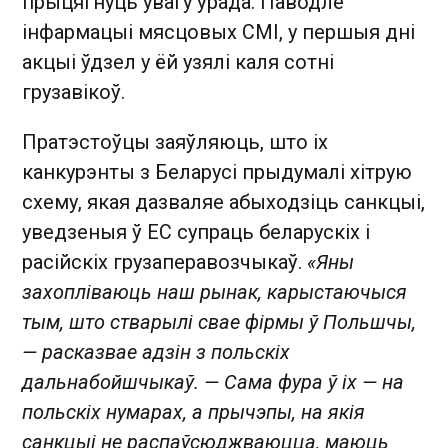
прыцягнуць увагу ўрада. Паводле
інфармацыі мясцовых СМІ, у першыя дні
акцыі ўдзел у ёй узялі каля сотні
грузавікоў.
Пратэстоўцы заяўляюць, што іх
канкурэнты з Беларусі прыдумалі хітрую
схему, якая дазваляе абыходзіць санкцыі,
уведзеныя ў ЕС супраць беларускіх і
расійскіх грузаперавозчыкаў.
«Яны
захопліваюць наш рынак, карыстаючыся
тым, што стварылі свае фірмы ў Польшчы,
— расказвае адзін з польскіх
дальнабойшчыкаў. — Сама фура ў іх — на
польскіх нумарах, а прычэпы, на якія
санкцыі не распаўсюджваюцца, маюць