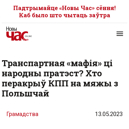
Падтрымайце «Новы Час» сёння!
Каб было што чытаць заўтра
Транспартная «мафія» ці
народны пратэст? Хто
перакрыў КПП на мяжы з
Польшчай
Грамадства
13.05.2023