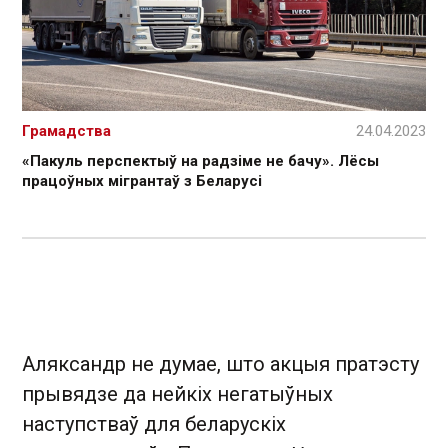
Грамадства
24.04.2023
«Пакуль перспектыў на радзіме не бачу». Лёсы
працоўных мігрантаў з Беларусі
Аляксандр не думае, што акцыя пратэсту
прывядзе да нейкіх негатыўных
наступстваў для беларускіх