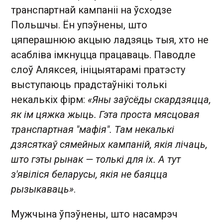
транспартнай кампаніі на ўсходзе
Польшчы. Ён упэўнены, што
цяперашнюю акцыю ладзяць тыя, хто не
асабліва імкнуцца працаваць. Паводле
слоў Аляксея, ініцыятарамі пратэсту
выступаюць прадстаўнікі толькі
некалькіх фірм:
«Яны заўсёды скардзяцца,
як ім цяжка жыць. Гэта проста мясцовая
транспартная "мафія". Там некалькі
дзясяткаў сямейных кампаній, якія лічаць,
што гэты рынак — толькі для іх. А тут
з'явіліся беларусы, якія не баяцца
рызыкаваць»
.
Мужчына ўпэўнены, што насамрэч