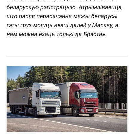
беларускую рэгістрацыю. Атрымліваецца,
што пасля перасячэння мяжы беларусы
гэты груз могуць везці далей у Маскву, а
нам можна ехаць толькі да Брэста»
.