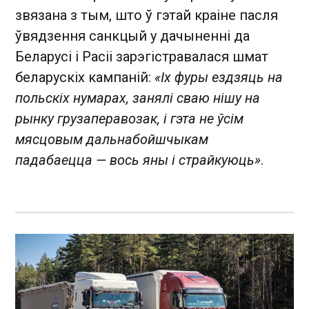
звязана з тым, што ў гэтай краіне пасля
ўвядзення санкцый у дачыненні да
Беларусі і Расіі зарэгістравалася шмат
беларускіх кампаній:
«Іх фуры ездзяць на
польскіх нумарах, занялі сваю нішу на
рынку грузаперавозак, і гэта не ўсім
мясцовым дальнабойшчыкам
падабаецца — вось яны і страйкуюць»
.