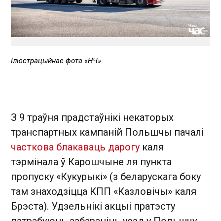
Ілюстрацыйнае фота «НЧ»
З 9 траўня прадстаўнікі некаторых
транспартных кампаній Польшчы пачалі
часткова блакаваць дарогу
каля
тэрмінала ў Карошчыне ля пункта
пропуску «Кукурыкі» (з беларускага боку
там знаходзіцца КПП «Казловічы» каля
Брэста). Удзельнікі акцыі пратэсту
патрабуюць забараніць уезд у Польшчу