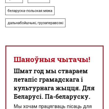
беларуска-польская мяжа
дальнабойшчыкі, грузаперавозкі
Шаноўныя чытачы!
Шмат год мы ствараем
летапіс грамадскага і
культурнага жыцця. Для
Беларусі. Па-беларуску.
Мы хочам працягваць пісаць для