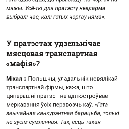
мяжы. Усё-ткі для пратэсту нездарма
выбралі час, калі гэтых чэргаў няма»
.
У пратэстах удзельнічае
мясцовая транспартная
«мафія»?
Міхал
з Польшчы, уладальнік невялікай
транспартнай фірмы, кажа, што
цяперашні пратэст не адлюстроўвае
меркавання ўсіх перавозчыкаў.
«Гэта
звычайная канкурэнтная барацьба, толькі
не зусім сумленная. Так, ёсць такая