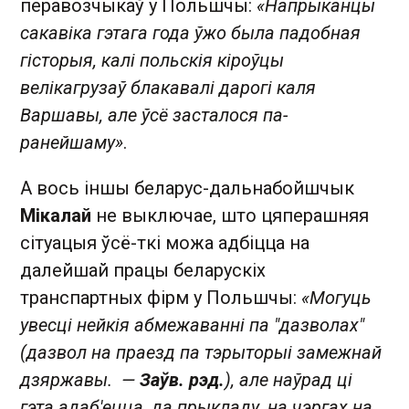
перавозчыкаў у Польшчы:
«Напрыканцы
сакавіка гэтага года ўжо была падобная
гісторыя, калі польскія кіроўцы
велікагрузаў блакавалі дарогі каля
Варшавы, але ўсё засталося па-
ранейшаму»
.
А вось іншы беларус-дальнабойшчык
Мікалай
не выключае, што цяперашняя
сітуацыя ўсё-ткі можа адбіцца на
далейшай працы беларускіх
транспартных фірм у Польшчы:
«Могуць
увесці нейкія абмежаванні па "дазволах"
(дазвол на праезд па тэрыторыі замежнай
дзяржавы. —
Заўв. рэд.
), але наўрад ці
гэта адаб'ецца, да прыкладу, на чэргах на