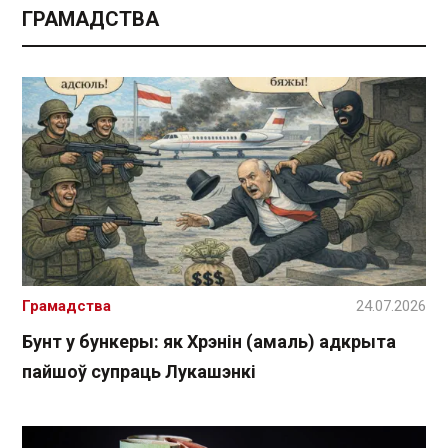
ГРАМАДСТВА
Грамадства
24.07.2026
Бунт у бункеры: як Хрэнін (амаль) адкрыта
пайшоў супраць Лукашэнкі