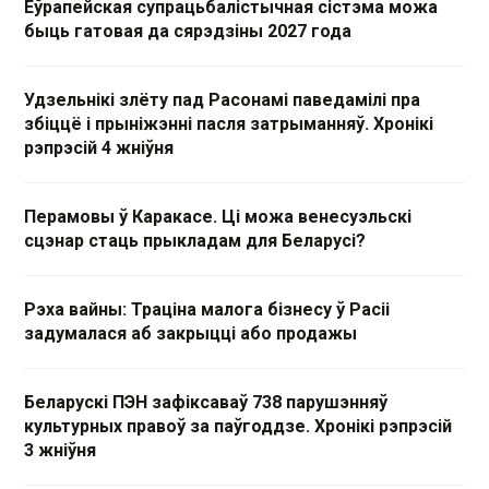
Еўрапейская супрацьбалістычная сістэма можа
быць гатовая да сярэдзіны 2027 года
Удзельнікі злёту пад Расонамі паведамілі пра
збіццё і прыніжэнні пасля затрыманняў. Хронікі
рэпрэсій 4 жніўня
Перамовы ў Каракасе. Ці можа венесуэльскі
сцэнар стаць прыкладам для Беларусі?
Рэха вайны: Траціна малога бізнесу ў Расіі
задумалася аб закрыцці або продажы
Беларускі ПЭН зафіксаваў 738 парушэнняў
культурных правоў за паўгоддзе. Хронікі рэпрэсій
3 жніўня