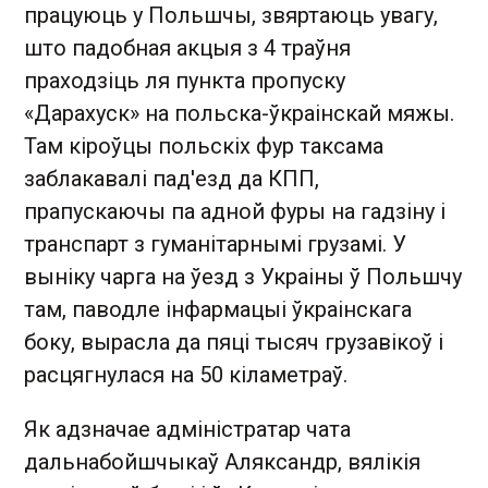
працуюць у Польшчы, звяртаюць увагу,
што падобная акцыя з 4 траўня
праходзіць ля пункта пропуску
«Дарахуск» на польска-ўкраінскай мяжы.
Там кіроўцы польскіх фур таксама
заблакавалі пад'езд да КПП,
прапускаючы па адной фуры на гадзіну і
транспарт з гуманітарнымі грузамі. У
выніку чарга на ўезд з Украіны ў Польшчу
там, паводле інфармацыі ўкраінскага
боку, вырасла да пяці тысяч грузавікоў і
расцягнулася на 50 кіламетраў.
Як адзначае адміністратар чата
дальнабойшчыкаў Аляксандр, вялікія