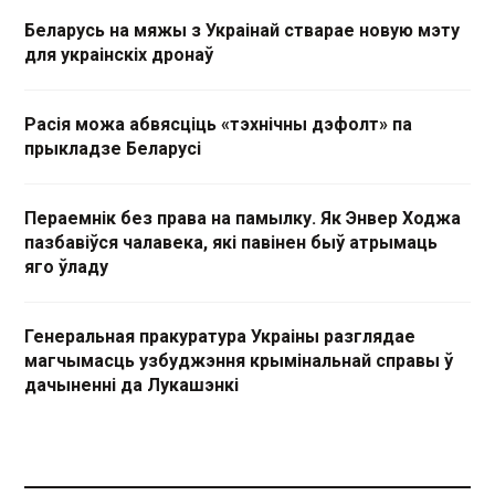
Беларусь на мяжы з Украінай стварае новую мэту
для украінскіх дронаў
Расія можа абвясціць «тэхнічны дэфолт» па
прыкладзе Беларусі
Пераемнік без права на памылку. Як Энвер Ходжа
пазбавіўся чалавека, які павінен быў атрымаць
яго ўладу
Генеральная пракуратура Украіны разглядае
магчымасць узбуджэння крымінальнай справы ў
дачыненні да Лукашэнкі