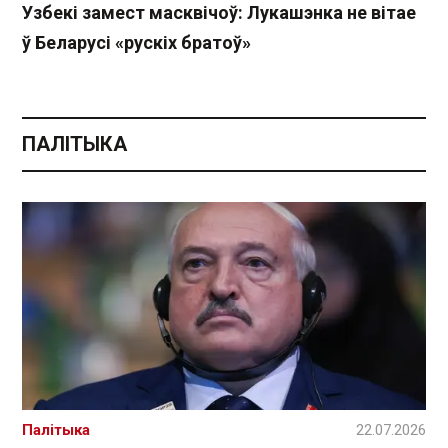
Узбекі замест масквічоў: Лукашэнка не вітае
ў Беларусі «рускіх братоў»
ПАЛІТЫКА
Палітыка
22.07.2026