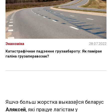
Эканоміка
28.07.2022
Катастрафічнае падзенне грузаабароту: Як памірае
галіна грузаперавозак?
Яшчэ больш жорстка выказаўся беларус
Аляксей
, які працуе лагістам у