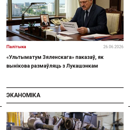
Палітыка
26.06.2026
«Ультыматум Зяленскага» паказаў, як
вынікова размаўляць з Лукашэнкам
ЭКАНОМІКА
Спасылка без VPN