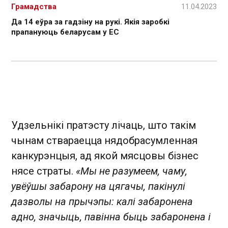
Грамадства
11.04.2023
Да 14 еўра за гадзіну на рукі. Якія заробкі
прапануюць беларусам у ЕС
Удзельнікі пратэсту лічаць, што такім
чынам ствараецца нядобрасумленная
канкурэнцыя, ад якой мясцовы бізнес
нясе страты.
«Мы не разумеем, чаму,
увёўшы забарону на цягачы, пакінулі
дазволы на прычэпы: калі забаронена
адно, значыць, павінна быць забаронена і