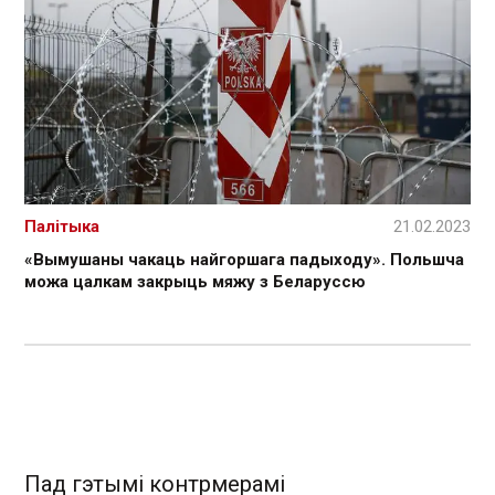
Палітыка
21.02.2023
«Вымушаны чакаць найгоршага падыходу». Польшча
можа цалкам закрыць мяжу з Беларуссю
Пад гэтымі контрмерамі