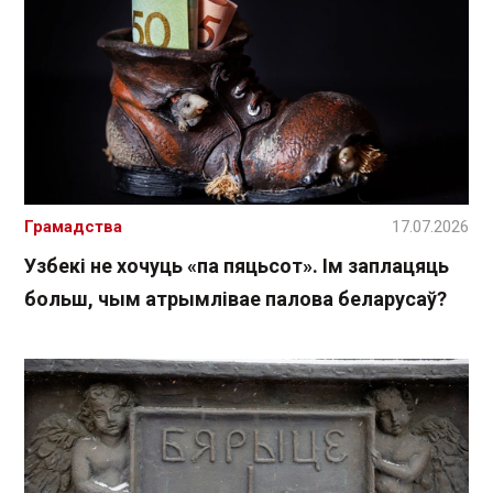
Грамадства
17.07.2026
Узбекі не хочуць «па пяцьсот». Ім заплацяць
больш, чым атрымлівае палова беларусаў?