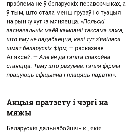
праблема не ў беларускіх перавозчыках, а
ў тым, што стала менш грузаў і сітуацыя
на рынку хутка мяняецца.
«Польскі
заснавальнік маёй кампаніі таксама кажа,
што яму не падабаецца, калі тут з'явілася
шмат беларускіх фірм,
— расказвае
Аляксей. —
Але ён да гэтага спакойна
ставіцца. Таму што разумее: гэтыя фірмы
працуюць афіцыйна і плацяць падаткі»
.
Акцыя пратэсту і чэргі на
мяжы
Беларускія дальнабойшчыкі, якія