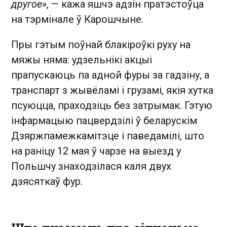
другое»
, — кажа яшчэ адзін пратэстоўца
на тэрмінале ў Карошчыне.
Пры гэтым поўнай блакіроўкі руху на
мяжы няма: удзельнікі акцыі
прапускаюць па адной фуры за гадзіну, а
транспарт з жывёламі і грузамі, якія хутка
псуюцца, праходзіць без затрымак. Гэтую
інфармацыю пацвердзілі ў беларускім
Дзяржпамежкамітэце і паведамілі, што
на раніцу 12 мая ў чарзе на выезд у
Польшчу знаходзілася каля двух
дзясяткаў фур.