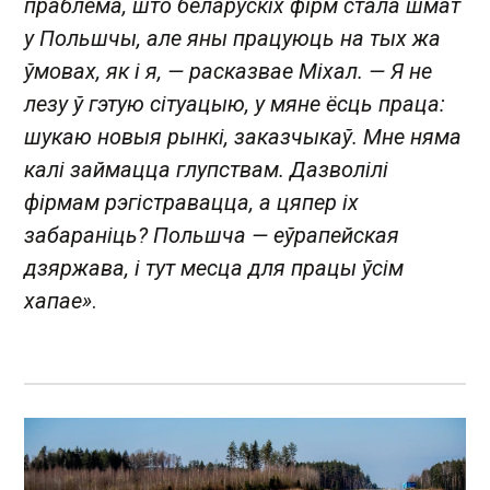
праблема, што беларускіх фірм стала шмат
у Польшчы, але яны працуюць на тых жа
ўмовах, як і я, — расказвае Міхал. — Я не
лезу ў гэтую сітуацыю, у мяне ёсць праца:
шукаю новыя рынкі, заказчыкаў. Мне няма
калі займацца глупствам. Дазволілі
фірмам рэгістравацца, а цяпер іх
забараніць? Польшча — еўрапейская
дзяржава, і тут месца для працы ўсім
хапае»
.