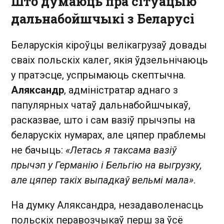
Што думаюць пра сітуацыю
дальнабойшчыкі з Беларусі
Беларускія кіроўцы велікагрузаў довады
сваіх польскіх калег, якія ўдзельнічаюць
у пратэсце, успрымаюць скептычна.
Аляксандр
, адміністратар аднаго з
папулярных чатаў дальнабойшчыкаў,
расказвае, што і сам вазіў прычэпы на
беларускіх нумарах, але цяпер праблемы
не бачыць:
«Летась я таксама вазіў
прычэп у Германію і Бельгію на выгрузку,
але цяпер такіх выпадкаў вельмі мала»
.
На думку Аляксандра, незадаволенасць
польскіх перавозчыкаў перш за ўсё