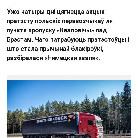
Ужо чатыры дні цягнецца акцыя
пратэсту польскіх перавозчыкаў ля
пункта пропуску «Казловічы» пад
Брэстам. Чаго патрабуюць пратэстоўцы і
што стала прычынай блакіроўкі,
разбіралася «Нямецкая хваля».