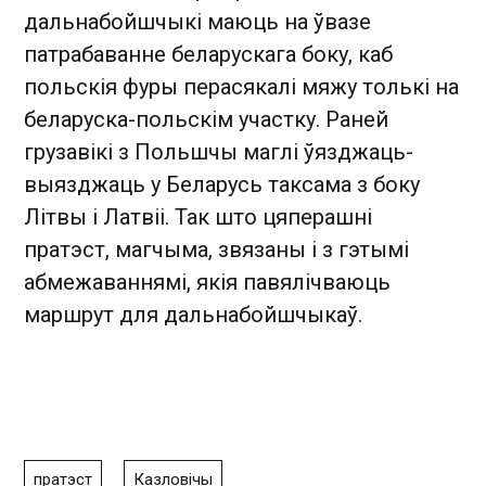
дальнабойшчыкі маюць на ўвазе
патрабаванне беларускага боку, каб
польскія фуры перасякалі мяжу толькі на
беларуска-польскім участку. Раней
грузавікі з Польшчы маглі ўязджаць-
выязджаць у Беларусь таксама з боку
Літвы і Латвіі. Так што цяперашні
пратэст, магчыма, звязаны і з гэтымі
абмежаваннямі, якія павялічваюць
маршрут для дальнабойшчыкаў.
пратэст
Казловічы