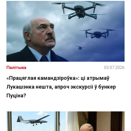
Палітыка
03.07.2026
«Працяглая камандзіроўка»: ці атрымаў
Лукашэнка нешта, апроч экскурсіі ў бункер
Пуціна?