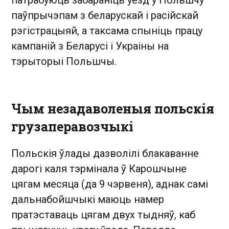
паўпрычэпам з беларускай і расійскай
рэгістрацыяй, а таксама спыніць працу
кампаній з Беларусі і Украіны на
тэрыторыі Польшчы.
Чым незадаволеныя польскія
грузаперавозчыкі
Польскія ўлады дазволілі блакаванне
дарогі каля тэрмінала ў Карошчыне
цягам месяца (да 9 чэрвеня), аднак самі
дальнабойшчыкі маюць намер
пратэставаць цягам двух тыдняў, каб