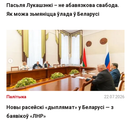
Пасьля Лукашэнкі – не абавязкова свабода.
Як можа зьмяніцца ўлада ў Беларусі
Палітыка
22.07.2026
Новы расейскі «дыплямат» у Беларусі — з
баявікоў «ЛНР»