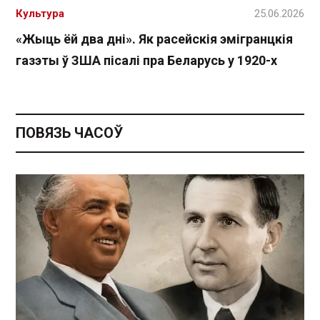
Культура
25.06.2026
«Жыць ёй два дні». Як расейскія эмігранцкія
газэты ў ЗША пісалі пра Беларусь у 1920-х
ПОВЯЗЬ ЧАСОЎ