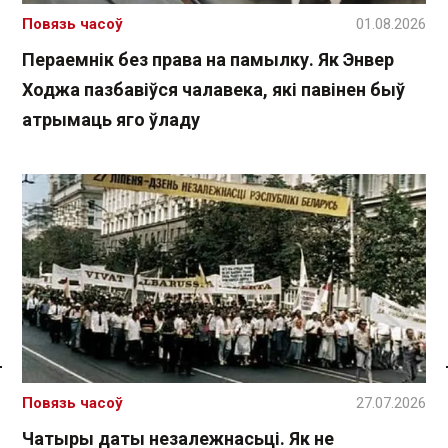
Повязь часоў
01.08.2026
Пераемнік без права на памылку. Як Энвер
Ходжа пазбавіўся чалавека, які павінен быў
атрымаць яго ўладу
Спасылка без VPN
Повязь часоў
27.07.2026
Чатыры даты незалежнасьці. Як не