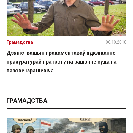
Грамадства
06.10.2018
Дзяніс Івашын пракаментаваў адкліканне
пракуратурай пратэсту на рашэнне суда па
пазове Ізраілевіча
ГРАМАДСТВА