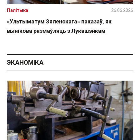
Палітыка
26.06.2026
«Ультыматум Зяленскага» паказаў, як
вынікова размаўляць з Лукашэнкам
ЭКАНОМІКА