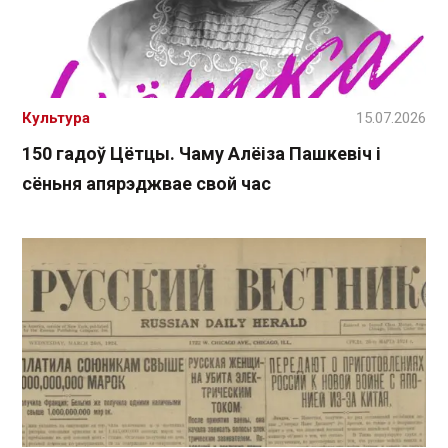
Культура
15.07.2026
150 гадоў Цётцы. Чаму Алёіза Пашкевіч і
сёньня апярэджвае свой час