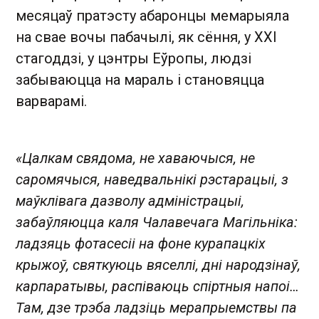
месяцаў пратэсту абаронцы мемарыяла
на свае вочы пабачылі, як сёння, у ХХI
стагоддзі, у цэнтры Еўропы, людзі
забываюцца на мараль і становяцца
варварамі.
«Цалкам свядома, не хаваючыся, не
саромячыся, наведвальнікі рэстарацыі, з
маўклівага дазволу адміністрацыі,
забаўляюцца каля Чалавечага Магільніка:
ладзяць фотасесіі на фоне курапацкіх
крыжоў, святкуюць вяселлі, дні народзінаў,
карпаратывы, распіваюць спіртныя напоі…
Там, дзе трэба ладзіць мерапрыемствы па