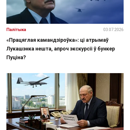
Палітыка
03.07.2026
«Працяглая камандзіроўка»: ці атрымаў
Лукашэнка нешта, апроч экскурсіі ў бункер
Пуціна?