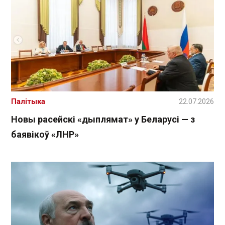
Палітыка
22.07.2026
Новы расейскі «дыплямат» у Беларусі — з
баявікоў «ЛНР»