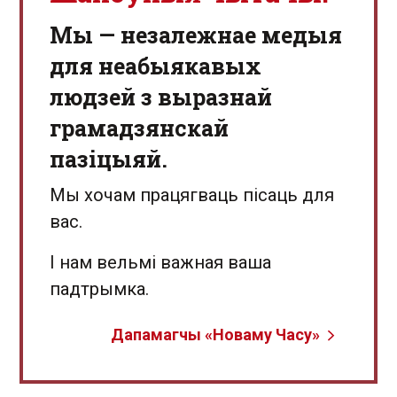
Мы — незалежнае медыя
для неабыякавых
людзей з выразнай
грамадзянскай
пазіцыяй.
Мы хочам працягваць пісаць для
вас.
І нам вельмі важная ваша
падтрымка.
Дапамагчы «Новаму Часу»