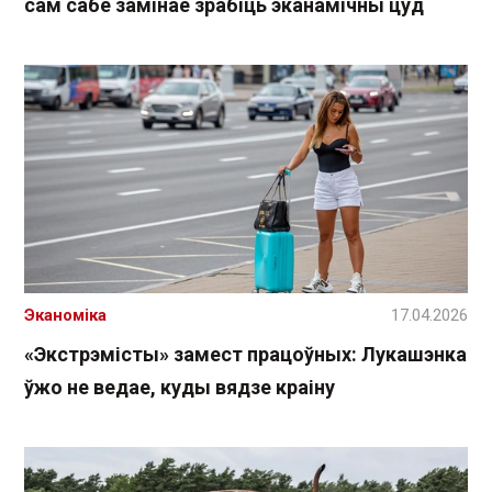
сам сабе замінае зрабіць эканамічны цуд
Эканоміка
17.04.2026
«Экстрэмісты» замест працоўных: Лукашэнка
ўжо не ведае, куды вядзе краіну