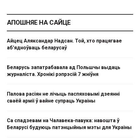
АПОШНЯЕ НА САЙЦЕ
Айцец Аляксандар Надсан. Той, хто працягвае
аб'ядноўваць беларусаў
Беларусь запатрабавала ад Польшчы выдаць
журналіста. Хронікі рэпрэсій 7 жніўня
Палова расіян не лічыць паспяховымі дзеянні
сваёй арміі ў вайне супраць Украіны
Са спадзевам на Чалавека-павука: навошта ў
Беларусі будуюць патэнцыйныя мэты для Украіны