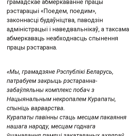
грамадскае абмеркаванне працы
рэстарацыі «Поедем, поедим»,
законнасці будаўніцтва, паводзін
адміністрацыі і наведвальнікаў, а таксама
абмеркаваць неабходнасць спынення
працы рэстарана.
«Мы, грамадзяне Рэспублікі Беларусь,
патрабуем закрыць рэстаранна-
забаўляльны комплекс побач з
Нацыянальным некропалем Курапаты,
спыніць варварства.
Курапаты павінны стаць месцам пакаяння
нашага народу, месцам годнага
ўшанавання памяці закатаваных ахвяраў