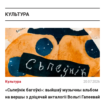
КУЛЬТУРА
Культура
20.07.2026
«Сьпеўнік багоўкі»: выйшаў музычны альбом
на вершы з дзіцячай анталогіі Вольгі Гапеевай