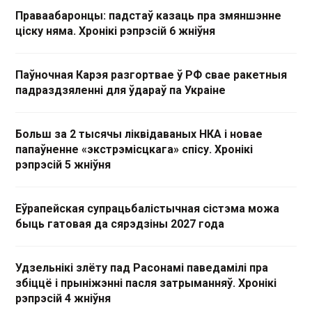
Праваабаронцы: падстаў казаць пра змяншэнне
ціску няма. Хронікі рэпрэсій 6 жніўня
Паўночная Карэя разгортвае ў РФ свае ракетныя
падраздзяленні для ўдараў па Украіне
Больш за 2 тысячы ліквідаваных НКА і новае
папаўненне «экстрэмісцкага» спісу. Хронікі
рэпрэсій 5 жніўня
Еўрапейская супрацьбалістычная сістэма можа
быць гатовая да сярэдзіны 2027 года
Удзельнікі злёту пад Расонамі паведамілі пра
збіццё і прыніжэнні пасля затрыманняў. Хронікі
рэпрэсій 4 жніўня