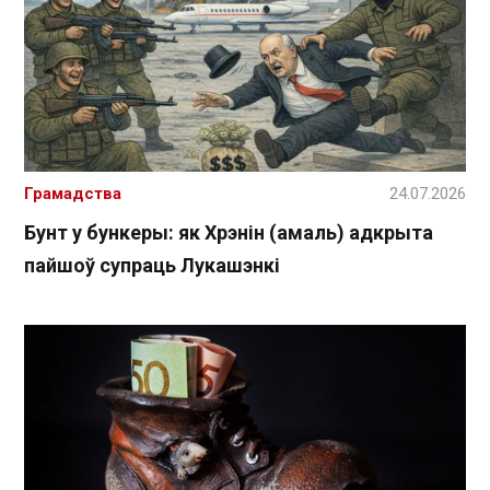
Грамадства
24.07.2026
Бунт у бункеры: як Хрэнін (амаль) адкрыта
пайшоў супраць Лукашэнкі