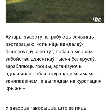
Аўтары звароту патрабуюць зачыніць
рэстарацыю, «спыніць вандалаў-
бізнесоўцаў, якія тут, побач з месцам
забойства дзясяткаў тысяч беларусаў,
зарабляюць грошы, арганізуючы
адпачынак побач з курапацкімі ямамі-
заняпадзінамі, з выглядам на курапацкія
крыжы» .
У звароце гаворыцца, што за пяць