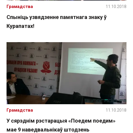
Грамадства
11.10.2018
Спыніць узвядзенне памятнага знаку ў
Курапатах!
Грамадства
11.10.2018
У сярэднім рэстарацыя «Поедем поедим»
мае 9 наведвальнікаў штодзень