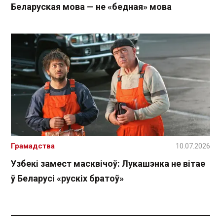
Беларуская мова — не «бедная» мова
Грамадства
10.07.2026
Узбекі замест масквічоў: Лукашэнка не вітае
ў Беларусі «рускіх братоў»