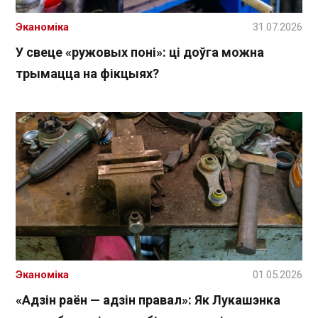
Эканоміка
31.07.2026
У свеце «ружовых поні»: ці доўга можна
трымацца на фікцыях?
Эканоміка
01.05.2026
«Адзін раён — адзін правал»: Як Лукашэнка