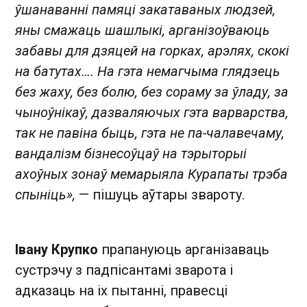
ўшанаванні памяці закатаваных людзей,
яны смажаць шашлыкі, арганізоўваюць
забавы для дзяцей на горках, арэлях, скокі
на батутах…. На гэта немагчыма глядзець
без жаху, без болю, без сораму за ўладу, за
чыноўнікаў, дазваляючых гэта варварства,
так не павіна быць, гэта не па-чалавечаму,
вандалізм бізнесоўцаў на тэрыторыі
ахоўных зонаў мемарыяла Курапаты трэба
спыніць»,
— пішуць аўтары звароту .
Івану Крупко
прапануюць арганізаваць
сустрэчу з падпісантамі зварота і
адказаць на іх пытанні, правесці