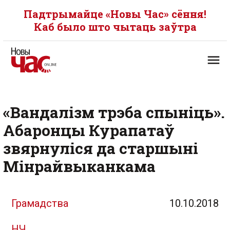
Падтрымайце «Новы Час» сёння!
Каб было што чытаць заўтра
«Вандалізм трэба спыніць».
Абаронцы Курапатаў
звярнуліся да старшыні
Мінрайвыканкама
Грамадства
10.10.2018
НЧ