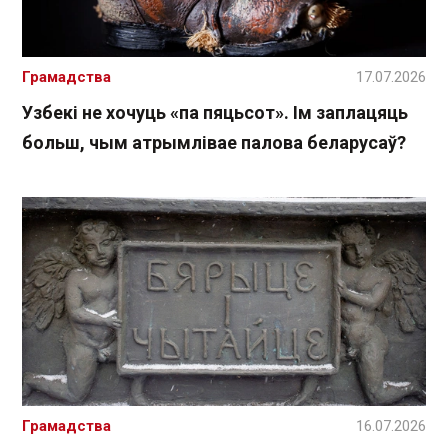
Грамадства
17.07.2026
Узбекі не хочуць «па пяцьсот». Ім заплацяць
больш, чым атрымлівае палова беларусаў?
Грамадства
16.07.2026