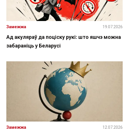
Замежжа
19.07.2026
Ад акуляраў да поціску рукі: што яшчэ можна
забараніць у Беларусі
Замежжа
12.07.2026