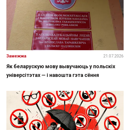
Замежжа
21.07.2026
Як беларускую мову вывучаюць у польскіх
універсітэтах — і навошта гэта сёння