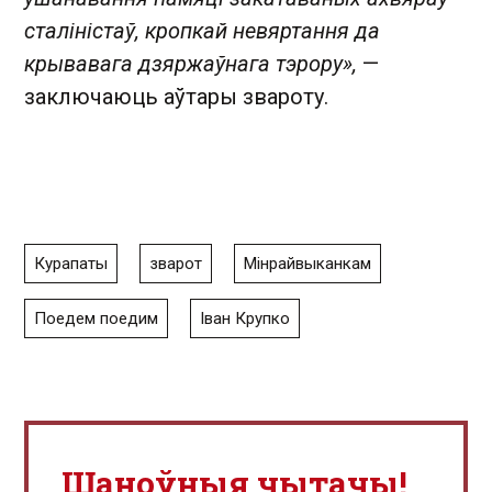
сталіністаў, кропкай невяртання да
крывавага дзяржаўнага тэрору» ,
—
заключаюць аўтары звароту.
Курапаты
зварот
Мінрайвыканкам
Поедем поедим
Іван Крупко
Шаноўныя чытачы!