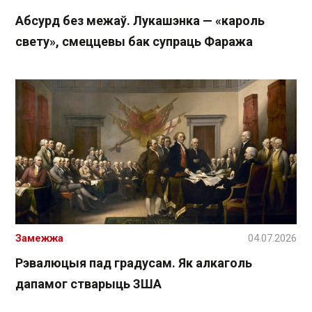
Абсурд без межаў. Лукашэнка — «кароль
свету», смеццевы бак супраць Фаража
Замежжа
04.07.2026
Рэвалюцыя пад градусам. Як алкаголь
дапамог стварыць ЗША