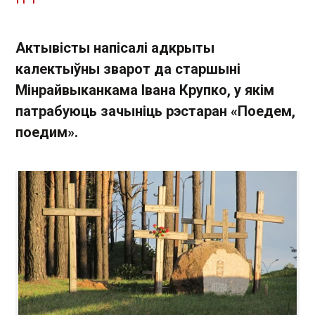
Актывісты напісалі адкрыты
калектыўны зварот да старшыні
Мінрайвыканкама Івана Крупко, у якім
патрабуюць зачыніць рэстаран «Поедем,
поедим».