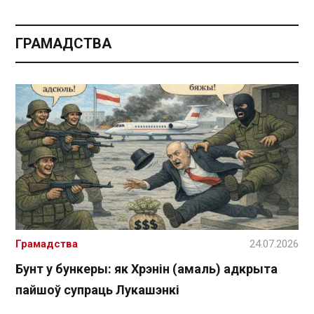
ГРАМАДСТВА
Грамадства
24.07.2026
Бунт у бункеры: як Хрэнін (амаль) адкрыта
пайшоў супраць Лукашэнкі