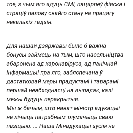
тое, з чым яго ядуць СМІ, пацярпеў фіяска і
страціў палову свайго стану на працягу
некалькіх гадзін.
Для нашай дзяржавы было б важна
бонусы займець на тым, што насельніцтва
абаронена ад каронавіруса, ад панічнай
інфармацыі пра яго, забяспечана ў
дастатковай меры прадуктамі і таварамі
першай неабходнасці на выпадак, калі
межы будуць перакрытыя.
Мы ж бачым, што нават міністр адукацыі
не лічыць патрэбным тлумачыць сваю
пазіцыю. ... Наша Мінадукацыі зусім не