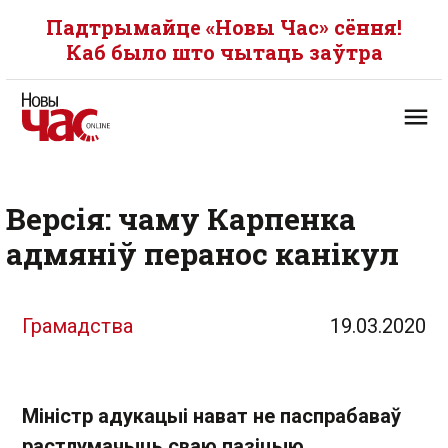
Падтрымайце «Новы Час» сёння!
Каб было што чытаць заўтра
Версія: чаму Карпенка
адмяніў перанос канікул
Грамадства
19.03.2020
Міністр адукацыі нават не паспрабаваў
растлумачыць сваю пазіцыю.