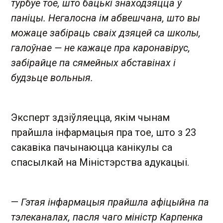
турбуе тое, што бацькі знаходзяцца ў
паніцы. Негалосна ім абвешчана, што вы
можаце забіраць сваіх дзяцей са школы,
галоўнае — не кажаце пра каронавірус,
забірайце па сямейных абставінах і
будзьце вольныя.
Эксперт здзіўляецца, якім чынам
прайшла інфармацыя пра тое, што з 23
сакавіка пачынаюцца канікулы са
спасылкай на Міністэрства адукацыі.
—
Гэтая інфармацыя прайшла афіцыйна па
тэлеканалах, пасля чаго міністр Карпенка