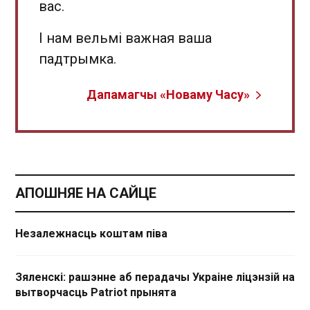
вас.
І нам вельмі важная ваша
падтрымка.
Дапамагчы «Новаму Часу»
АПОШНЯЕ НА САЙЦЕ
Незалежнасць коштам піва
Зяленскі: рашэнне аб перадачы Украіне ліцэнзій на
вытворчасць Patriot прынята