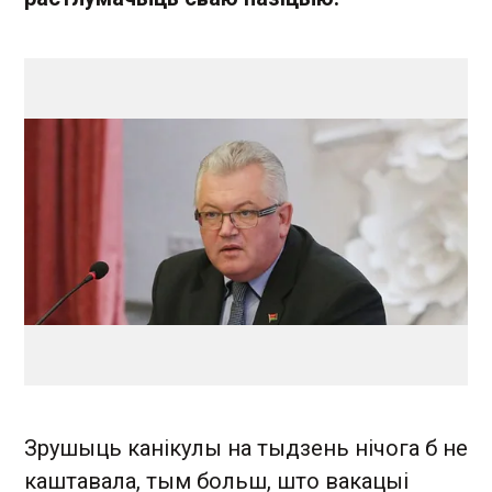
Зрушыць канікулы на тыдзень нічога б не
каштавала, тым больш, што вакацыі