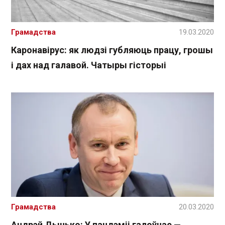
Грамадства
19.03.2020
Каронавірус: як людзі губляюць працу, грошы
і дах над галавой. Чатыры гісторыі
Грамадства
20.03.2020
Андрэй Дынько: У пандэміі галоўнае —