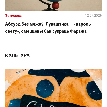
Замежжа
12.07.2026
Абсурд без межаў. Лукашэнка — «кароль
свету», смеццевы бак супраць Фаража
КУЛЬТУРА