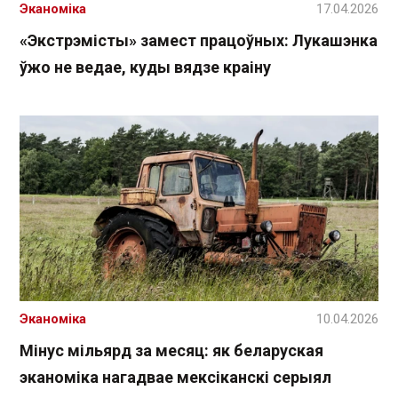
Эканоміка
17.04.2026
«Экстрэмісты» замест працоўных: Лукашэнка
ўжо не ведае, куды вядзе краіну
Эканоміка
10.04.2026
Мінус мільярд за месяц: як беларуская
эканоміка нагадвае мексіканскі серыял