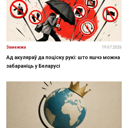
Замежжа
19.07.2026
Ад акуляраў да поціску рукі: што яшчэ можна
забараніць у Беларусі