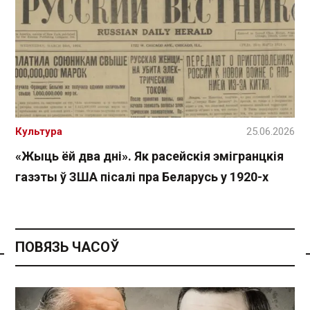
Культура
25.06.2026
«Жыць ёй два дні». Як расейскія эмігранцкія
газэты ў ЗША пісалі пра Беларусь у 1920-х
ПОВЯЗЬ ЧАСОЎ
Спасылка без VPN