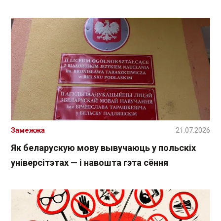
Замежжа
21.07.2026
Як беларускую мову вывучаюць у польскіх
універсітэтах — і навошта гэта сёння