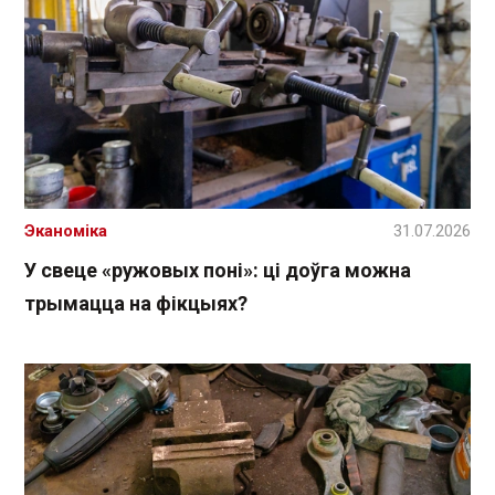
Эканоміка
31.07.2026
У свеце «ружовых поні»: ці доўга можна
трымацца на фікцыях?