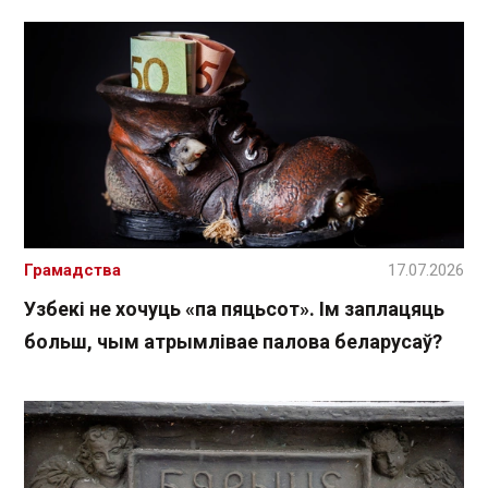
Грамадства
17.07.2026
Узбекі не хочуць «па пяцьсот». Ім заплацяць
больш, чым атрымлівае палова беларусаў?