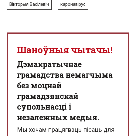
Вікторыя Васілевіч
каронавірус
Шаноўныя чытачы!
Дэмакратычнае
грамадства немагчыма
без моцнай
грамадзянскай
супольнасці і
незалежных медыя.
Мы хочам працягваць пісаць для