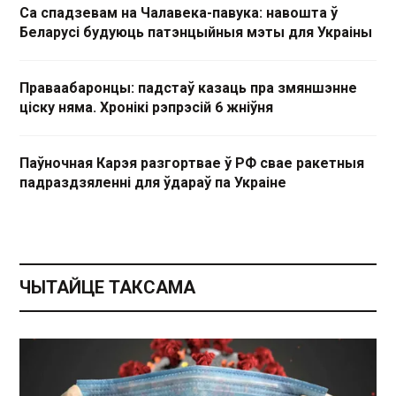
Са спадзевам на Чалавека-павука: навошта ў
Беларусі будуюць патэнцыйныя мэты для Украіны
Праваабаронцы: падстаў казаць пра змяншэнне
ціску няма. Хронікі рэпрэсій 6 жніўня
Паўночная Карэя разгортвае ў РФ свае ракетныя
падраздзяленні для ўдараў па Украіне
ЧЫТАЙЦЕ ТАКСАМА