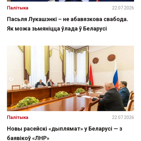
Палітыка
22.07.2026
Пасьля Лукашэнкі – не абавязкова свабода.
Як можа зьмяніцца ўлада ў Беларусі
Палітыка
22.07.2026
Новы расейскі «дыплямат» у Беларусі — з
баявікоў «ЛНР»