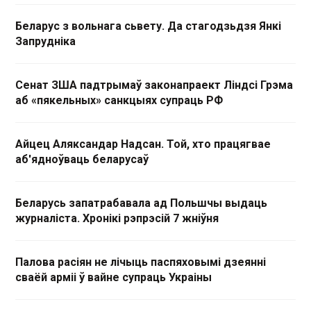
Беларус з вольнага сьвету. Да стагодзьдзя Янкі
Запрудніка
Сенат ЗША падтрымаў законапраект Ліндсі Грэма
аб «пякельных» санкцыях супраць РФ
Айцец Аляксандар Надсан. Той, хто працягвае
аб'ядноўваць беларусаў
Беларусь запатрабавала ад Польшчы выдаць
журналіста. Хронікі рэпрэсій 7 жніўня
Палова расіян не лічыць паспяховымі дзеянні
сваёй арміі ў вайне супраць Украіны