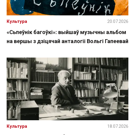
Культура
20.07.2026
«Сьпеўнік багоўкі»: выйшаў музычны альбом
на вершы з дзіцячай анталогіі Вольгі Гапеевай
Культура
18.07.2026