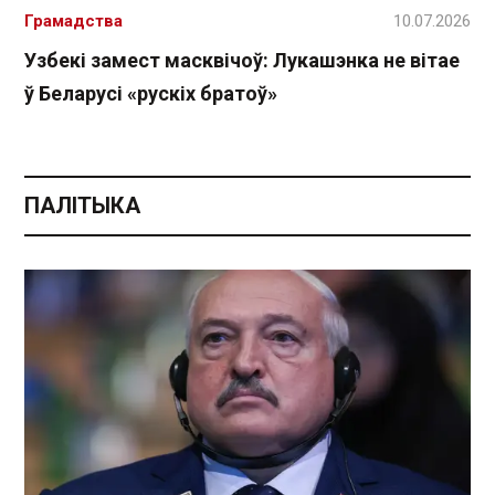
Грамадства
10.07.2026
Узбекі замест масквічоў: Лукашэнка не вітае
ў Беларусі «рускіх братоў»
ПАЛІТЫКА