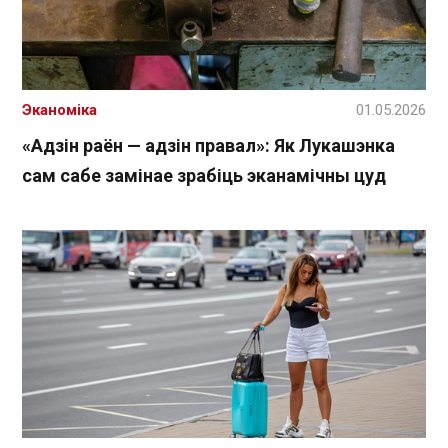
Эканоміка
01.05.2026
«Адзін раён — адзін правал»: Як Лукашэнка
сам сабе замінае зрабіць эканамічны цуд