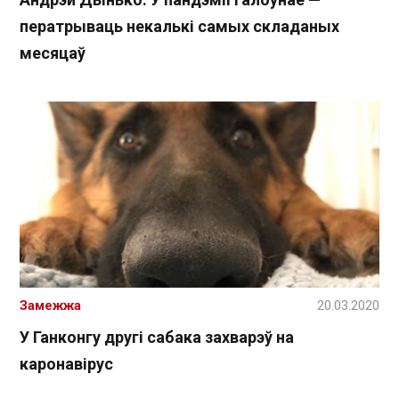
ператрываць некалькі самых складаных
месяцаў
Замежжа
20.03.2020
У Ганконгу другі сабака захварэў на
каронавірус