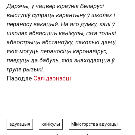
Дарэчы, у чацвер кіраўнік Беларусі
выступіў супраць карантыну ў школах і
пераносу вакацый. На яго думку, калі ў
школах абвясціць канікулы, гэта толькі
абвострыць абстаноўку, паколькі дзеці,
якія могуць пераносіць каронавірус,
паедуць да бабуль, якія знаходзяцца ў
групе рызыкі.
Паводле
Салідарнасці
адукацыя
канікулы
Міністэрства адукацыі