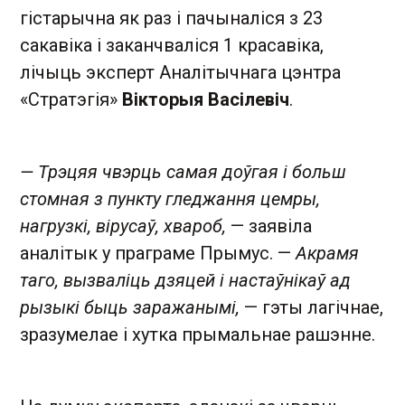
гістарычна як раз і пачыналіся з 23
сакавіка і заканчваліся 1 красавіка,
лічыць эксперт Аналітычнага цэнтра
«Стратэгія»
Вікторыя Васілевіч
.
— Трэцяя чвэрць самая доўгая і больш
стомная з пункту гледжання цемры,
нагрузкі, вірусаў, хвароб,
— заявіла
аналітык у праграме Прымус. —
Акрамя
таго, вызваліць дзяцей і настаўнікаў ад
рызыкі быць заражанымі,
— гэты лагічнае,
зразумелае і хутка прымальнае рашэнне.