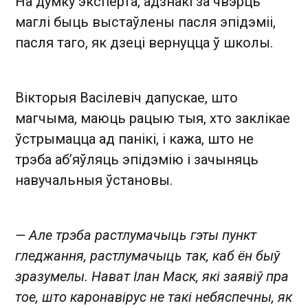
На думку эксперта, адзнакі за чвэрць
маглі быць выстаўлены пасля эпідэміі,
пасля таго, як дзеці вернуцца ў школы.
Вікторыя Васілевіч дапускае, што
магчыма, маюць рацыю тыя, хто заклікае
ўстрымацца ад панікі, і кажа, што не
трэба аб’яўляць эпідэмію і зачыняць
навучальныя ўстановы.
— Але трэба растлумачыць гэты пункт
гледжання, растлумачыць так, каб ён быў
зразумелы. Нават Ілан Маск, які заявіў пра
тое, што каронавірус не такі небяспечны, як