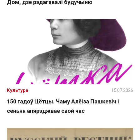
Дом, дзе рэдагавалі будучыню
Культура
15.07.2026
150 гадоў Цётцы. Чаму Алёіза Пашкевіч і
сёньня апярэджвае свой час