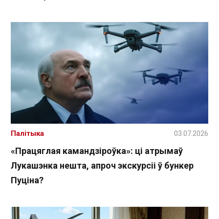
Палітыка
03.07.2026
«Працяглая камандзіроўка»: ці атрымаў
Лукашэнка нешта, апроч экскурсіі ў бункер
Пуціна?