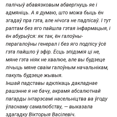
палічыў абавязковым абвергнуць яе і
адмяніць. А я думаю, што можа быць ён
згадаў пра гэта, але нічога не падпісаў. І тут
раптам без яго пайшла гэтая інфармацыя, і
ён абурыўся: як так, ён галоўны-
перагалоўны генерал і без яго подпісу ўсё
гэта пайшло ў эфір. Ёсць эпідэмія ці не,
мяне гэта ніяк не хвалюе, але вы будзеце
лічыць мяне сваім галоўным начальнікам,
пакуль будзеце жывыя.
Іншай падставы адклікаць дакладнае
рашэнне я не бачу, акрамя абсалютнай
пагарды інтарэсамі насельніцтва ва ўгоду
ўласнаму самалюбству, — выказала
здагадку Вікторыя Васілевіч.