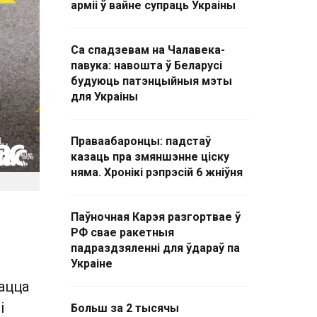
арміі ў вайне супраць Украіны
Са спадзевам на Чалавека-
павука: навошта ў Беларусі
будуюць патэнцыйныя мэты
для Украіны
Праваабаронцы: падстаў
казаць пра змяншэнне ціску
няма. Хронікі рэпрэсій 6 жніўня
Паўночная Карэя разгортвае ў
РФ свае ракетныя
падраздзяленні для ўдараў па
Украіне
вацца
і
Больш за 2 тысячы