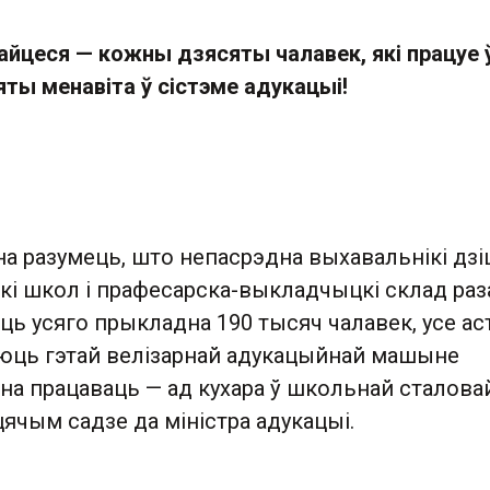
айцеся — кожны дзясяты чалавек, які працуе 
яты менавіта ў сістэме адукацыі!
а разумець, што непасрэдна выхавальнікі дз
ікі школ і прафесарска-выкладчыцкі склад ра
ь усяго прыкладна 190 тысяч чалавек, усе ас
юць гэтай велізарнай адукацыйнай машыне
на працаваць — ад кухара ў школьнай сталовай
іцячым садзе да міністра адукацыі.