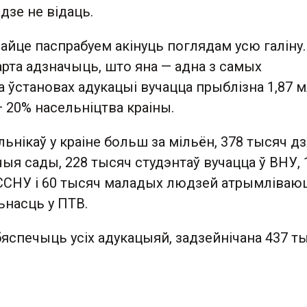
дзе не відаць.
айце паспрабуем акінуць поглядам усю галіну.
рта адзначыць, што яна — адна з самых
 ўстановах адукацыі вучацца прыблізна 1,87 
 — 20% насельніцтва краіны.
нікаў у краіне больш за мільён, 378 тысяч д
чыя сады, 228 тысяч студэнтаў вучацца ў ВНУ, 
 ССНУ і 60 тысяч маладых людзей атрымліваю
насць у ПТВ.
бяспечыць усіх адукацыяй, задзейнічана 437 т