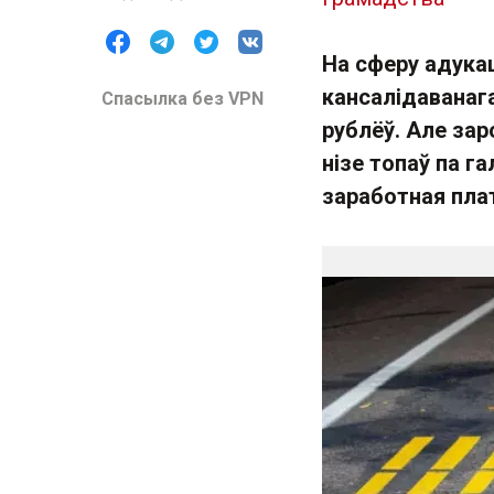
На сферу адука
кансалідаванаг
Спасылка без VPN
рублёў. Але за
нізе топаў па г
заработная плат