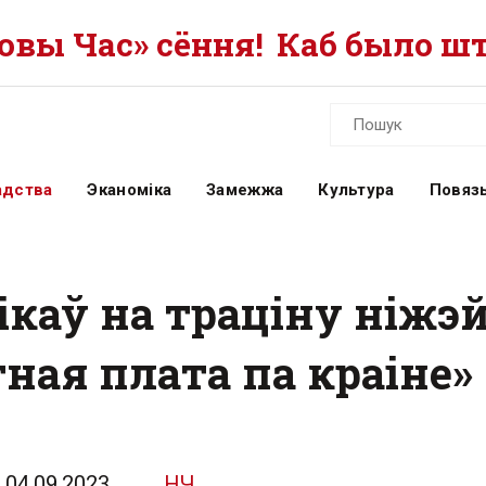
вы Час» сёння!
Каб было шт
адства
Эканоміка
Замежжа
Культура
Повязь
нікаў на траціну ніж
ная плата па краіне»
04.09.2023
НЧ