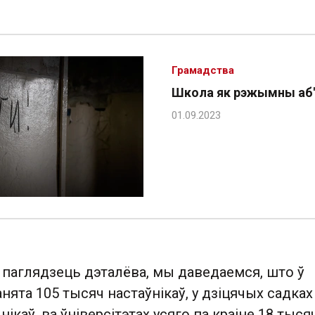
Грамадства
Школа як рэжымны аб'
 паглядзець дэталёва, мы даведаемся, што ў
нята 105 тысяч настаўнікаў, у дзіцячых садках
ікаў, ва ўніверсітэтах усяго па краіне 18 тыся