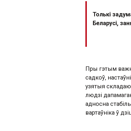
Толькі задум
Беларусі, зан
Пры гэтым важн
садкоў, настаўн
узятыя складаюц
людзі дапамага
адносна стабіль
вартаўніка ў дз