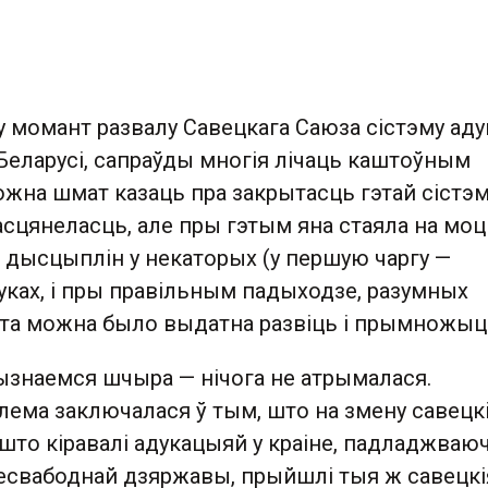
, у момант развалу Савецкага Саюза сістэму аду
Беларусі, сапраўды многія лічаць каштоўным
ожна шмат казаць пра закрытасць гэтай сістэ
асцянеласць, але пры гэтым яна стаяла на мо
 дысцыплін у некаторых (у першую чаргу —
уках, і пры правільным падыходзе, разумных
эта можна было выдатна развіць і прымножыц
ызнаемся шчыра — нічога не атрымалася.
лема заключалася ў тым, што на змену савецк
што кіравалі адукацыяй у краіне, падладжваю
несвабоднай дзяржавы, прыйшлі тыя ж савецкі