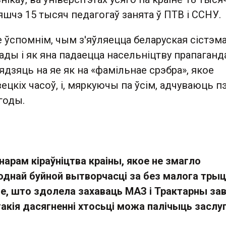
яшчэ 15 тысяч педагогаў занята ў ПТВ і ССНУ.
 ўспомнім, чым з'яўляецца беларуская сістэм
ады і як яна падаецца насельніцтву прапаганд
лядзяць на яе як на «фамільнае срэбра», якое
вецкіх часоў, і, мяркуючы па ўсім, адчуваюць 
агоды.
нарам кіраўніцтва краіны, якое не змагло
однай буйной вытворчасці за без малога тры
яе, што здолела захаваць МАЗ і Трактарны зав
такія дасягненні хтосьці можа палічыць заслуг