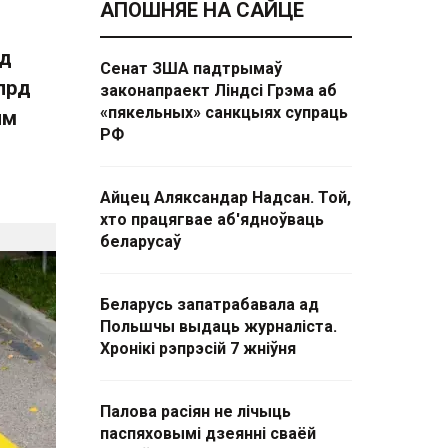
АПОШНЯЕ НА САЙЦЕ
ад
Сенат ЗША падтрымаў
лрд
законапраект Ліндсі Грэма аб
«пякельных» санкцыях супраць
ым
РФ
Айцец Аляксандар Надсан. Той,
хто працягвае аб'ядноўваць
беларусаў
Беларусь запатрабавала ад
Польшчы выдаць журналіста.
Хронікі рэпрэсій 7 жніўня
Палова расіян не лічыць
паспяховымі дзеянні сваёй