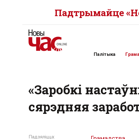
Падтрымайце «Но
Палітыка
Грам
«Заробкі настаў
сярэдняя заработ
Грамадства