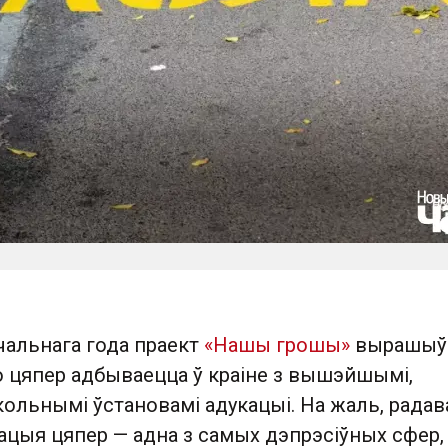
чальнага года праект
«Нашы грошы»
вырашыў
о цяпер адбываецца ў краіне з вышэйшымі,
кольнымі ўстановамі адукацыі. На жаль, рада
ацыя цяпер — адна з самых дэпрэсіўных сфер, 