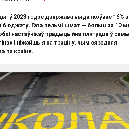
цыі ў 2023 годзе дзяржава выдаткоўвае 16% 
а бюджэту. Гэта вельмі шмат — больш за 10 м
робкі настаўнікаў традыцыйна плятуцца ў сам
алінах і ніжэйшыя на траціну, чым сярэдняя
а па краіне.