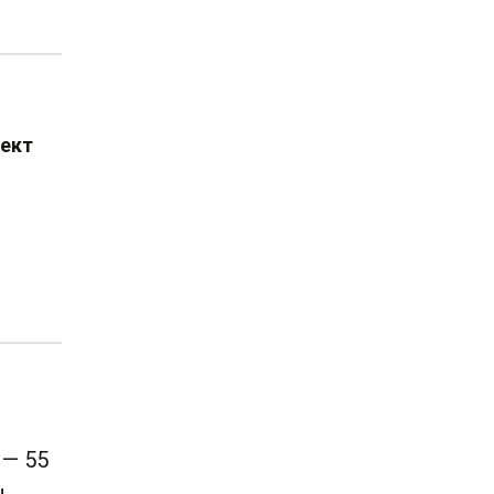
ект
 — 55
ч