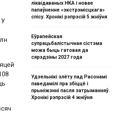
ліквідаваных НКА і новае
папаўненне «экстрэмісцкага»
спісу. Хронікі рэпрэсій 5 жніўня
 У
Еўрапейская
млн
супрацьбалістычная сістэма
можа быць гатовая да
сярэдзіны 2027 года
зяцей
108
Удзельнікі злёту пад Расонамі
ць
паведамілі пра збіццё і
прыніжэнні пасля затрыманняў.
Хронікі рэпрэсій 4 жніўня
ысяч