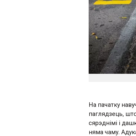
На пачатку наву
паглядзець, шт
сярэднімі і даш
няма чаму. Адук