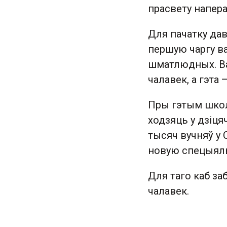
прасвету напера
Для пачатку дав
першую чаргу ва
шматлюдных. Ва
чалавек, а гэта
Пры гэтым школь
ходзяць у дзіця
тысяч вучняў у
новую спецыяль
Для таго каб за
чалавек.