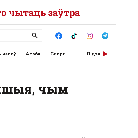
о чытаць заўтра
 часоў
Асоба
Спорт
Відэа
эйшыя, чым