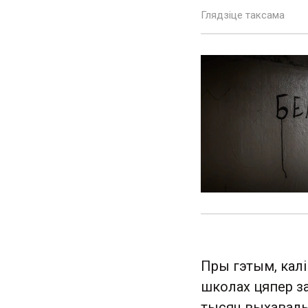
Глядзіце таксама
Пры гэтым, калі
школах цяпер за
тысяч выхавальн