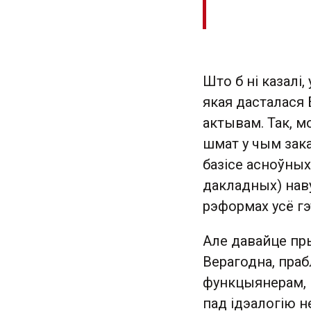
Што б ні казалі
якая дасталася 
актывам. Так, м
шмат у чым зак
базісе асноўных
дакладных) нав
рэформах усё г
Але давайце пр
Верагодна, праб
функцыянерам, 
пад ідэалогію 