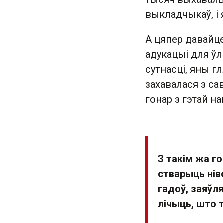
выкладчыкаў, і 
А цяпер давайце
адукацыі для ўл
сутнасці, яны г
захавалася з са
гонар з гэтай н
З такім жа го
стварыць нів
гадоў, заяўл
лічыць, што 