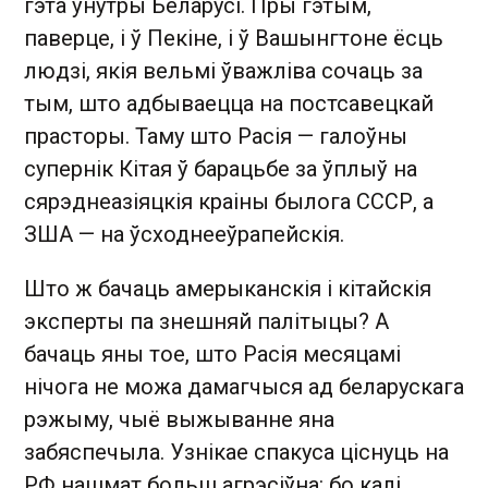
гэта ўнутры Беларусі. Пры гэтым,
паверце, і ў Пекіне, і ў Вашынгтоне ёсць
людзі, якія вельмі ўважліва сочаць за
тым, што адбываецца на постсавецкай
прасторы. Таму што Расія — галоўны
супернік Кітая ў барацьбе за ўплыў на
сярэднеазіяцкія краіны былога СССР, а
ЗША — на ўсходнееўрапейскія.
Што ж бачаць амерыканскія і кітайскія
эксперты па знешняй палітыцы? А
бачаць яны тое, што Расія месяцамі
нічога не можа дамагчыся ад беларускага
рэжыму, чыё выжыванне яна
забяспечыла. Узнікае спакуса ціснуць на
РФ нашмат больш агрэсіўна: бо калі