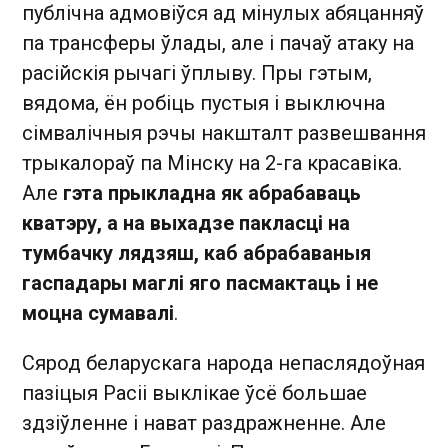
публічна адмовіўся ад мінулых абяцанняў
па трансферы ўлады, але і пачаў атаку на
расійскія рычагі ўплыву. Пры гэтым,
вядома, ён робіць пустыя і выключна
сімвалічныя рэчы накшталт развешвання
трыкалораў па Мінску на 2-га красавіка.
Але
гэта прыкладна як абрабаваць
кватэру, а на выхадзе пакласці на
тумбачку лядзяш, каб абрабаваныя
гаспадары маглі яго пасмактаць і не
моцна сумавалі
.
Сярод беларускага народа непаслядоўная
пазіцыя Расіі выклікае ўсё большае
здзіўленне і нават раздражненне. Але