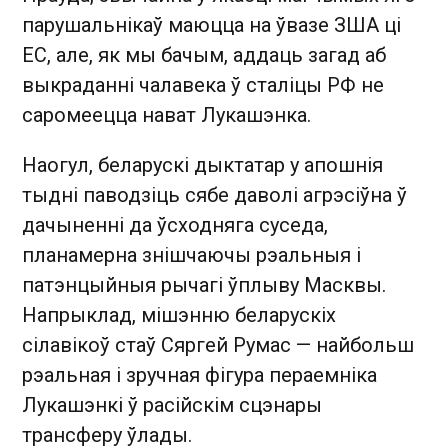
парушальнікаў маюцца на ўвазе ЗША ці
ЕС, але, як мы бачым, аддаць загад аб
выкраданні чалавека ў сталіцы РФ не
саромеецца нават Лукашэнка.
Наогул, беларускі дыктатар у апошнія
тыдні паводзіць сябе даволі агрэсіўна ў
дачыненні да ўсходняга суседа,
планамерна знішчаючы рэальныя і
патэнцыйныя рычагі ўплыву Масквы.
Напрыклад, мішэнню беларускіх
сілавікоў стаў Сяргей Румас — найбольш
рэальная і зручная фігура пераемніка
Лукашэнкі ў расійскім сцэнары
трансферу ўлады.