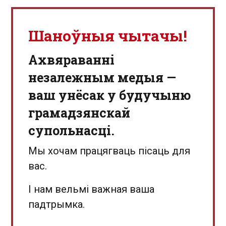
Шаноўныя чытачы!
Aхвяраванні
незалежным медыя —
ваш унёсак у будучыню
грамадзянскай
супольнасці.
Мы хочам працягваць пісаць для
вас.
І нам вельмі важная ваша
падтрымка.