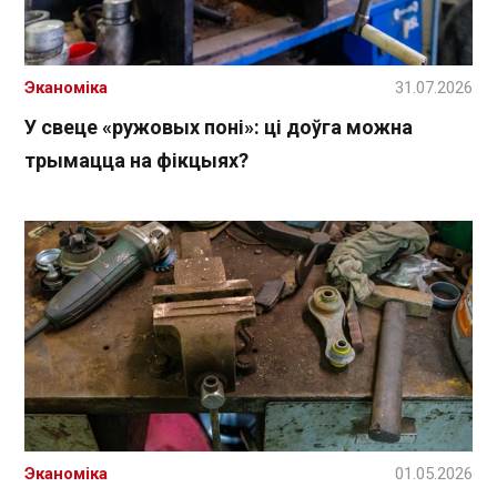
Эканоміка
31.07.2026
У свеце «ружовых поні»: ці доўга можна
трымацца на фікцыях?
Эканоміка
01.05.2026