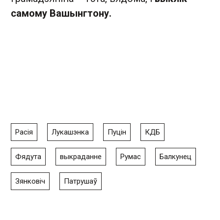
самому Вашынгтону.
Расія
Лукашэнка
Пуцін
КДБ
Фядута
выкраданне
Румас
Балкунец
Зянковіч
Патрушаў