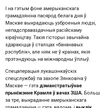
І на гэтым фоне амерыканскага
грамадзяніна пасярод белага дня ў
Маскве выкрадаюць узброеныя людзі,
непадсправаздачныя расійскаму
кіраўніцтву. Такія гісторыі звычайна
здараюцца ў сталіцах «бананавых
рэспублік», але ніяк не ў краінах, якія
прэтэндуюць на міжнародны ўплыў.
Спецаперацыя лукашэнкаўскіх
спецслужбаў па захопе Зянковіча ў
Маскве — гэта
дэманстратыўнае
прыніжэнне Крамля ў вачах ЗША.
Больш
за тре, выкраданне амерыканскага
грамадзяніна — гэта, вядома, і
выклік