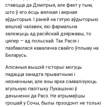
ставіцца да Дзмітрыя, але факт у тым,
што ў яго ёсць вялікая і верная
аўдыторыя. І раней на гэтую аўдыторыю
вяшчаў чалавек, які фармальна
залежыць ад расійскай дзяржавы, то
цяпер — ад польскай. Так Расія і
пазбавілася кавалачка свайго ўплыву на
Беларусь.
Апісаныя вышэй гісторыі могуць
падацца занадта прыватнымі і
нязначнымі, але яны ярка сімвалізуюць
агульную палітыку Лукашэнкі ў
дачыненні да Расіі. Не атрымаўшы
грошай у Сочы, былы прэзідэнт не толькі