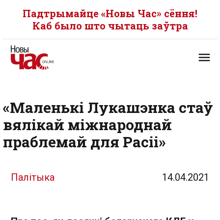
Падтрымайце «Новы Час» сёння!
Каб было што чытаць заўтра
«Маленькі Лукашэнка стаў
вялікай міжнароднай
праблемай для Расіі»
Палітыка
14.04.2021