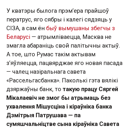
У кватэры былога прэм’ера прайшоў
ператрус, яго сябры і калегі сядзяць у
СІЗА, а сам ён
быў вымушаны збегчы з
Беларусі
— атрымліваецца, Масква не
змагла абараніць свой палітычны актыў.
А тое, што Румас такім актывам
з’яўляецца, пацвярджае яго новая пасада
— чалец назіральнага савета
«Рассельгасбанка». Паколькі гэта вялікі
дзяржаўны банк, то
такую працу Сяргей
Мікалаевіч не змог бы атрымаць без
ухвалення Мішусціна і кіраўніка банка
Дзмітрыя Патрушава — па
сумяшчальніцтве сына кіраўніка Савета