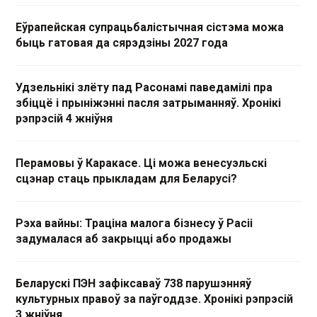
Еўрапейская супрацьбалістычная сістэма можа
быць гатовая да сярэдзіны 2027 года
Удзельнікі злёту пад Расонамі паведамілі пра
збіццё і прыніжэнні пасля затрыманняў. Хронікі
рэпрэсій 4 жніўня
Перамовы ў Каракасе. Ці можа венесуэльскі
сцэнар стаць прыкладам для Беларусі?
Рэха вайны: Траціна малога бізнесу ў Расіі
задумалася аб закрыцці або продажы
Беларускі ПЭН зафіксаваў 738 парушэнняў
культурных правоў за паўгоддзе. Хронікі рэпрэсій
3 жніўня