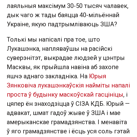
лаяльныя максімум 30-50 тысяч чалавек,
дык чаго ж тады баяцца 40-мільённай
Украіне, якую падтрымліваюць ЗША?
Толькі мы напісалі пра тое, што
Лукашэнка, напляваўшы на расійскі
суверэнітэт, выкрадае людзей у цэнтры
Масквы, як прыйшла навіна аб захопе
яшчэ аднаго закладніка. На
Юрыя
Зянковіча лукашэнкаўскія найміты напалі
проста ў будынку маскоўскай гасцініцы
, і
цяпер ён знаходзіцца ў СІЗА КДБ. Юрый —
адвакат, шмат гадоў жыве ў ЗША і мае
амерыканскае грамадзянства. І менавіта
ў яго грамадзянстве і ёсць уся соль гэтай