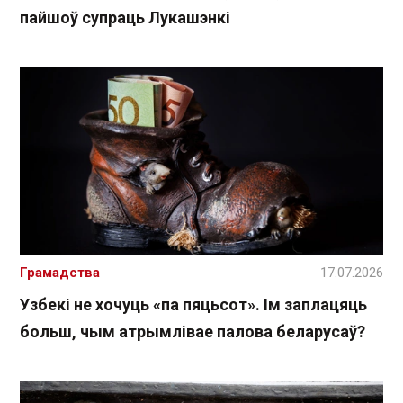
пайшоў супраць Лукашэнкі
Грамадства
17.07.2026
Узбекі не хочуць «па пяцьсот». Ім заплацяць
больш, чым атрымлівае палова беларусаў?