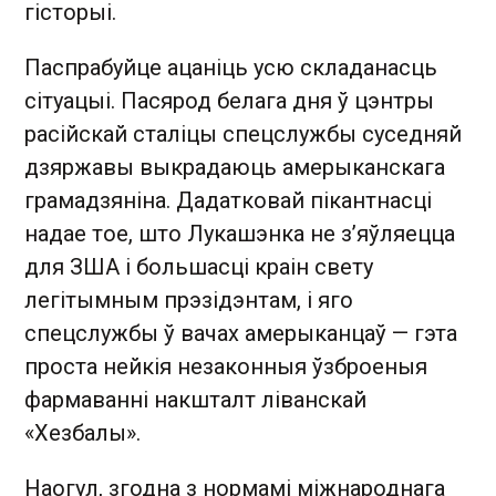
гісторыі.
Паспрабуйце ацаніць усю складанасць
сітуацыі. Пасярод белага дня ў цэнтры
расійскай сталіцы спецслужбы суседняй
дзяржавы выкрадаюць амерыканскага
грамадзяніна. Дадатковай пікантнасці
надае тое, што Лукашэнка не з’яўляецца
для ЗША і большасці краін свету
легітымным прэзідэнтам, і яго
спецслужбы ў вачах амерыканцаў — гэта
проста нейкія незаконныя ўзброеныя
фармаванні накшталт ліванскай
«Хезбалы».
Наогул, згодна з нормамі міжнароднага