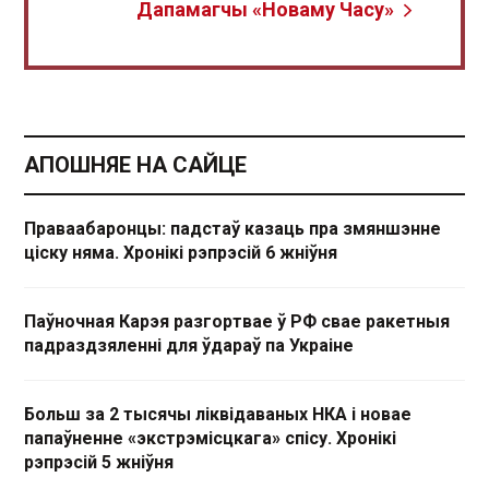
Дапамагчы «Новаму Часу»
АПОШНЯЕ НА САЙЦЕ
Праваабаронцы: падстаў казаць пра змяншэнне
ціску няма. Хронікі рэпрэсій 6 жніўня
Паўночная Карэя разгортвае ў РФ свае ракетныя
падраздзяленні для ўдараў па Украіне
Больш за 2 тысячы ліквідаваных НКА і новае
папаўненне «экстрэмісцкага» спісу. Хронікі
рэпрэсій 5 жніўня