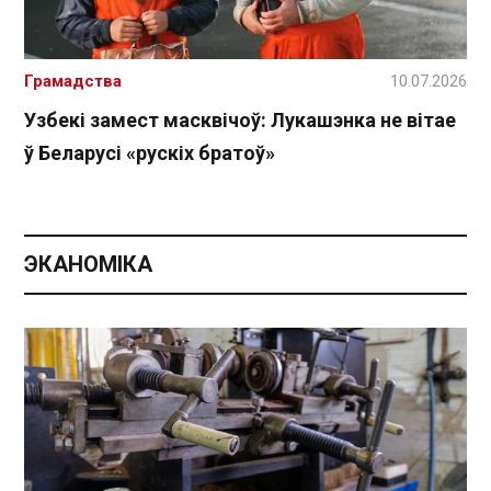
Грамадства
10.07.2026
Узбекі замест масквічоў: Лукашэнка не вітае
ў Беларусі «рускіх братоў»
ЭКАНОМІКА