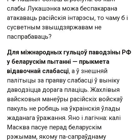
слабы Лукашэнка можа беспакарана
атакаваць расійскія інтарэсы, то чаму б і
сусветным звышдзяржавам не
паспрабаваць?
Для міжнародных гульцоў паводзіны РФ
у беларускім пытанні — прыкмета
відавочнай слабасці
, а ў знешняй
палітыцы за праяву слабасці ў выніку
даводзіцца дорага плаціць. Жахлівыя
вайсковыя манеўры расійскіх войскаў
пакуль не робяць на ўкраінскія ўлады
жаданага ўражання. Яно і лагічна: калі
Масква пасуе перад беларускім
рэжымам, якому па-сапраўднаму