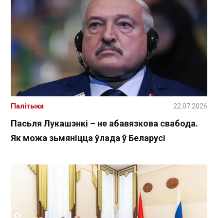
Палітыка
22.07.2026
Пасьля Лукашэнкі – не абавязкова свабода.
Як можа зьмяніцца ўлада ў Беларусі