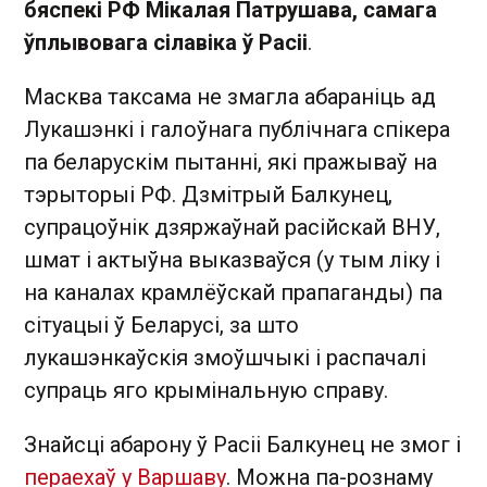
бяспекі РФ Мікалая Патрушава, самага
ўплывовага сілавіка ў Расіі
.
Масква таксама не змагла абараніць ад
Лукашэнкі і галоўнага публічнага спікера
па беларускім пытанні, які пражываў на
тэрыторыі РФ. Дзмітрый Балкунец,
супрацоўнік дзяржаўнай расійскай ВНУ,
шмат і актыўна выказваўся (у тым ліку і
на каналах крамлёўскай прапаганды) па
сітуацыі ў Беларусі, за што
лукашэнкаўскія змоўшчыкі і распачалі
супраць яго крымінальную справу.
Знайсці абарону ў Расіі Балкунец не змог і
пераехаў у Варшаву
. Можна па-рознаму