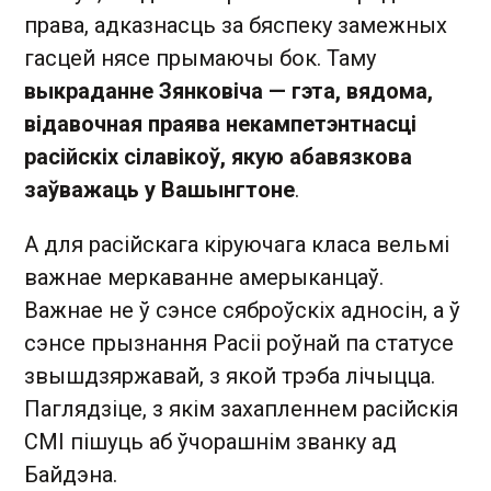
права, адказнасць за бяспеку замежных
гасцей нясе прымаючы бок. Таму
выкраданне Зянковіча — гэта, вядома,
відавочная праява некампетэнтнасці
расійскіх сілавікоў, якую абавязкова
заўважаць у Вашынгтоне
.
А для расійскага кіруючага класа вельмі
важнае меркаванне амерыканцаў.
Важнае не ў сэнсе сяброўскіх адносін, а ў
сэнсе прызнання Расіі роўнай па статусе
звышдзяржавай, з якой трэба лічыцца.
Паглядзіце, з якім захапленнем расійскія
СМІ пішуць аб ўчорашнім званку ад
Байдэна.