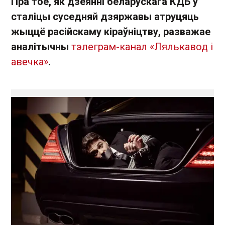
Пра тое, як дзеянні беларускага КДБ у
сталіцы суседняй дзяржавы атруцяць
жыццё расійскаму кіраўніцтву, разважае
аналітычны
тэлеграм-канал «Лялькавод і
авечка»
.