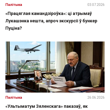
Палітыка
03.07.2026
«Працяглая камандзіроўка»: ці атрымаў
Лукашэнка нешта, апроч экскурсіі ў бункер
Пуціна?
Палітыка
26.06.2026
«Ультыматум Зяленскага» паказаў, як