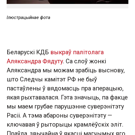
Ілюстрацыйнае фота
Беларускі КДБ
выкраў палітолага
Аляксандра Фядуту
. Са слоў жонкі
Аляксандра мы можам зрабіць выснову,
што Следчы камітэт РФ не быў
пастаўлены ў вядомасць пра аперацыю,
якая рыхтавалася. Гэта значыць, па факце
мы маем грубае парушэнне суверэнітэту
Расіі. А тэма абароны суверэнітэту —
ключавая ў рыторыцы крамлёўскіх эліт.
Праўда, звычайна ў якасці магчымых яго