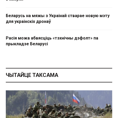
Беларусь на мяжы з Украінай стварае новую мэту
для украінскіх дронаў
Расія можа абвясціць «тэхнічны дэфолт» па
прыкладзе Беларусі
ЧЫТАЙЦЕ ТАКСАМА