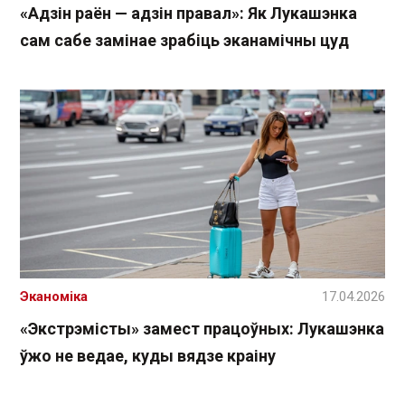
«Адзін раён — адзін правал»: Як Лукашэнка
сам сабе замінае зрабіць эканамічны цуд
Эканоміка
17.04.2026
«Экстрэмісты» замест працоўных: Лукашэнка
ўжо не ведае, куды вядзе краіну