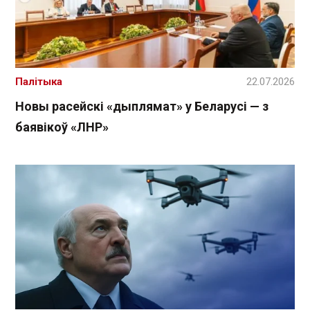
Палітыка
22.07.2026
Новы расейскі «дыплямат» у Беларусі — з
баявікоў «ЛНР»