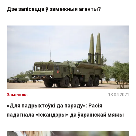
Дзе запісацца ў замежныя агенты?
Замежжа
13.04.2021
«Для падрыхтоўкі да параду»: Расія
падагнала «Іскандэры» да ўкраінскай мяжы