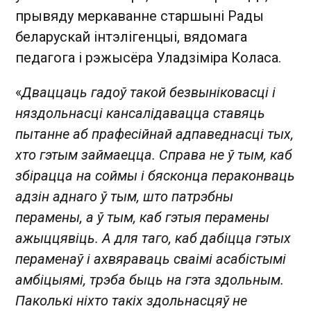
прывяду меркаванне старшыні Рады
беларускай інтэлігенцыі, вядомага
педагога і рэжысёра Уладзіміра Коласа.
«
Дваццаць гадоў такой безвыніковасці і
няздольнасці кансалідавацца ставяць
пытанне аб прафесійнай адпаведнасці тых,
хто гэтым займаецца. Справа не ў тым, каб
збірацца на соймы і бясконца пераконваць
адзін аднаго ў тым, што патрэбны
перамены, а ў тым, каб гэтыя перамены
ажыццявіць. А для таго, каб дабіцца гэтых
пераменаў і ахвяраваць сваімі асабістымі
амбіцыямі, трэба быць на гэта здольным.
Паколькі ніхто такіх здольнасцяў не