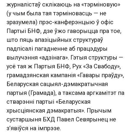
журналістаў склікаюць на «тэрміновую»
(у чым была тая тэрміновасць — не
зразумела) прэс-канферэнцыю ў офіс
Партыі БНФ, дзе ўжо гаворыцца пра тое,
што пяць апазіцыйных структураў
падпісалі пагадненне аб працэдуры
вылучэння «адзінага». Гэтыя структуры —
усё тая ж Партыя БНФ, Рух «За Свабоду»,
грамадзянская кампанія «Гавары праўду»,
Беларуская сацыял-дэмакратычная
партыя (Грамада), а таксама аргкамітэт па
стварэнні партыі «Беларуская
хрысціянская дэмакратыя». Прычым
сустаршыня БХД Павел Севярынец не
з’явіўся на імпрэзе.