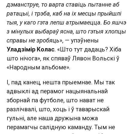
дэманструе, то варта ставіць пытанне аб
ратацыі, і трэба, каб на іх месцы прыйшлі
тыя, у каго гэта лепш атрымаецца. Бо яшчэ
з мінулых выбараў ясна, што гэтыя хлопцы
справы не зробяць
», — упэўнены
Уладзімір Колас
. «Што тут дадаць? Хіба
што нічога», як спяваў Лявон Вольскі ў
«Народным альбоме».
І, пад канец, нешта прыемнае. Мы так
адвыклі ад перамог нацыянальнай
зборнай па футболе, што нават не
разлічвалі, што, хоць і ў таварыскай
гульні, але наша дружына можа
перамагчы салідную каманду. Тым не