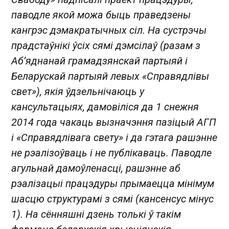
паводле якой можа быць праведзены
кангрэс дэмакратычных сіл. На сустрэчы
прадстаўнікі ўсіх сямі дэмсілаў (разам з
Аб’яднанай грамадзянскай партыяй і
Беларускай партыяй левых «Справядлівы
свет»), якія ўдзельнічаюць у
кансультацыях, дамовіліся да 1 снежня
2014 года чакаць вызначэння пазіцый АГП
і «Справядлівага свету» і да гэтага рашэнне
не рэалізоўваць і не публікаваць. Паводле
агульнай дамоўленасці, рашэнне аб
рэалізацыі працэдуры прымаецца мінімум
шасцю структурамі з сямі (кансенсус мінус
1). На сённяшні дзень толькі ў такім