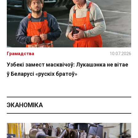
Грамадства
10.07.2026
Узбекі замест масквічоў: Лукашэнка не вітае
ў Беларусі «рускіх братоў»
ЭКАНОМІКА