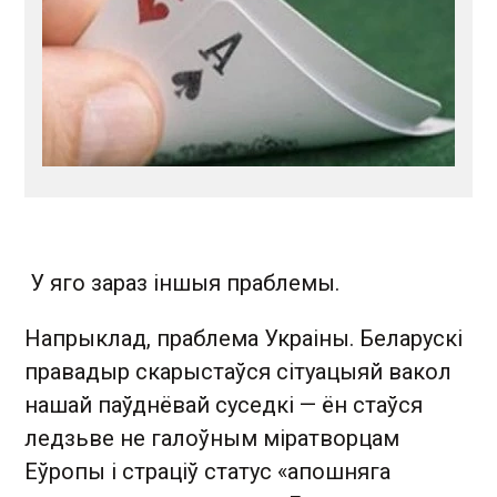
У яго зараз іншыя праблемы.
Напрыклад, праблема Украіны. Беларускі
правадыр скарыстаўся сітуацыяй вакол
нашай паўднёвай суседкі — ён стаўся
ледзьве не галоўным міратворцам
Еўропы і страціў статус «апошняга