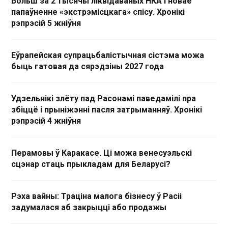
Больш за 2 тысячы ліквідаваных НКА і новае
папаўненне «экстрэмісцкага» спісу. Хронікі
рэпрэсій 5 жніўня
Еўрапейская супрацьбалістычная сістэма можа
быць гатовая да сярэдзіны 2027 года
Удзельнікі злёту пад Расонамі паведамілі пра
збіццё і прыніжэнні пасля затрыманняў. Хронікі
рэпрэсій 4 жніўня
Перамовы ў Каракасе. Ці можа венесуэльскі
сцэнар стаць прыкладам для Беларусі?
Рэха вайны: Траціна малога бізнесу ў Расіі
задумалася аб закрыцці або продажы