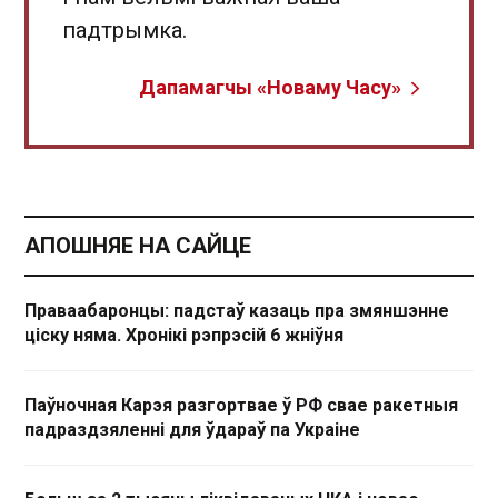
падтрымка.
Дапамагчы «Новаму Часу»
АПОШНЯЕ НА САЙЦЕ
Праваабаронцы: падстаў казаць пра змяншэнне
ціску няма. Хронікі рэпрэсій 6 жніўня
Паўночная Карэя разгортвае ў РФ свае ракетныя
падраздзяленні для ўдараў па Украіне