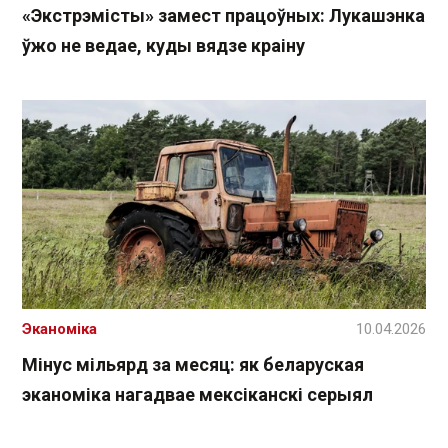
«Экстрэмісты» замест працоўных: Лукашэнка
ўжо не ведае, куды вядзе краіну
Эканоміка
10.04.2026
Мінус мільярд за месяц: як беларуская
эканоміка нагадвае мексіканскі серыял