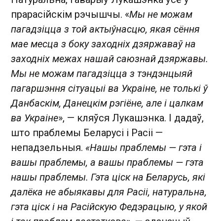
прарасійскім рэчышчы. «
Мы не можам
пагадзіцца з той актыўнасцю, якая сёння
мае месца з боку заходніх дзяржаваў на
заходніх межах нашай саюзнай дзяржавы.
Мы не можам пагадзіцца з тэндэнцыяй
пагаршэння сітуацыі ва Украіне, не толькі ў
Данбаскім, Данецкім рэгіёне, але і цалкам
ва Украіне
», — кляўся Лукашэнка. І дадаў,
што праблемы Беларусі і Расіі —
непадзельныя.
«Нашы праблемы — гэта і
вашы праблемы, а вашы праблемы — гэта
нашы праблемы. Гэта ціск на Беларусь, які
далёка не абыякавы для Расіі, натуральна,
гэта ціск і на Расійскую Федэрацыю, у якой