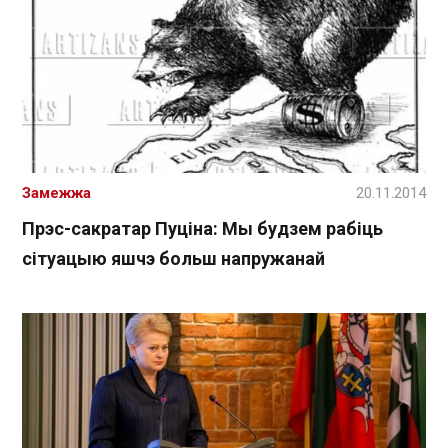
Замежжа
20.11.2014
Прэс-сакратар Пуціна: Мы будзем рабіць
сітуацыю яшчэ больш напружанай