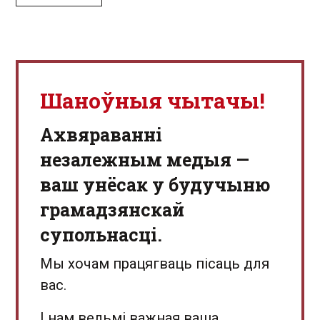
Шаноўныя чытачы!
Aхвяраванні
незалежным медыя —
ваш унёсак у будучыню
грамадзянскай
супольнасці.
Мы хочам працягваць пісаць для
вас.
І нам вельмі важная ваша