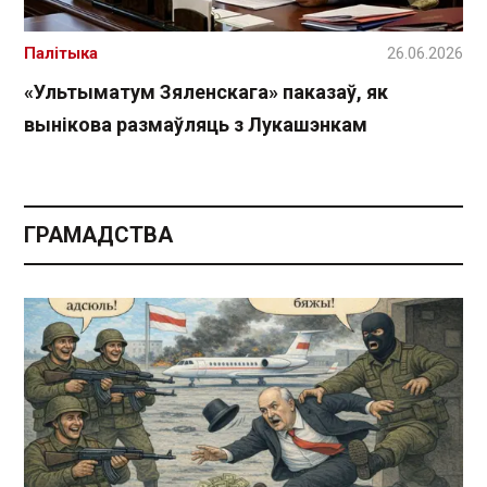
Палітыка
26.06.2026
«Ультыматум Зяленскага» паказаў, як
вынікова размаўляць з Лукашэнкам
ГРАМАДСТВА