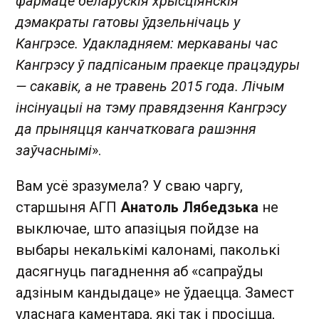
фармаце беларускія хрысціянскія
дэмакраты гатовы ўдзельнічаць у
Кангрэсе. Удакладняем: меркаваны час
Кангрэсу ў падпісаным праекце працэдуры
— сакавік, а не травень 2015 года. Лічым
інсінуацыі на тэму правядзення Кангрэсу
да прыняцця канчатковага рашэння
заўчаснымі
».
Вам усё зразумела? У сваю чаргу,
старшыня АГП
Анатоль Лябедзька
не
выключае, што апазіцыя пойдзе на
выбары некалькімі калонамі, паколькі
дасягнуць пагаднення аб «сапраўды
адзіным кандыдаце» не ўдаецца. Замест
уласнага каментара, які так і просіцца,