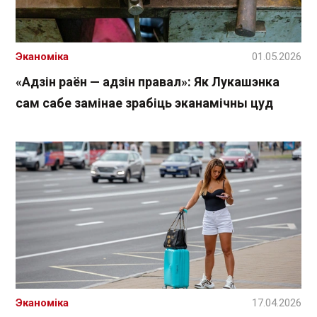
Эканоміка
01.05.2026
«Адзін раён — адзін правал»: Як Лукашэнка
сам сабе замінае зрабіць эканамічны цуд
Эканоміка
17.04.2026