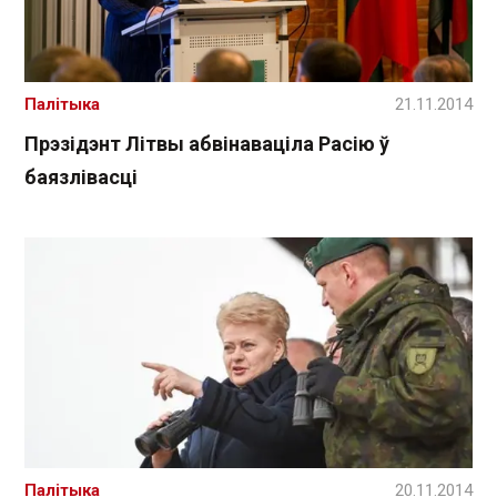
Палітыка
21.11.2014
Прэзідэнт Літвы абвінаваціла Расію ў
баязлівасці
Палітыка
20.11.2014