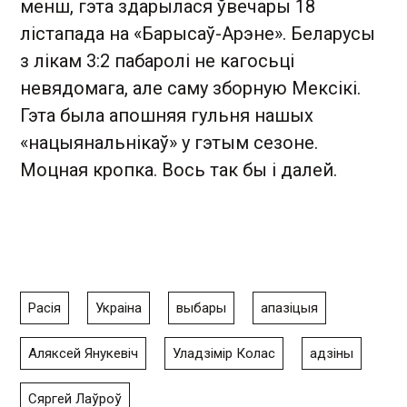
менш, гэта здарылася ўвечары 18
лістапада на «Барысаў-Арэне». Беларусы
з лікам 3:2 пабаролі не кагосьці
невядомага, але саму зборную Мексікі.
Гэта была апошняя гульня нашых
«нацыянальнікаў» у гэтым сезоне.
Моцная кропка. Вось так бы і далей.
Расія
Украіна
выбары
апазіцыя
Аляксей Янукевіч
Уладзімір Колас
адзіны
Сяргей Лаўроў