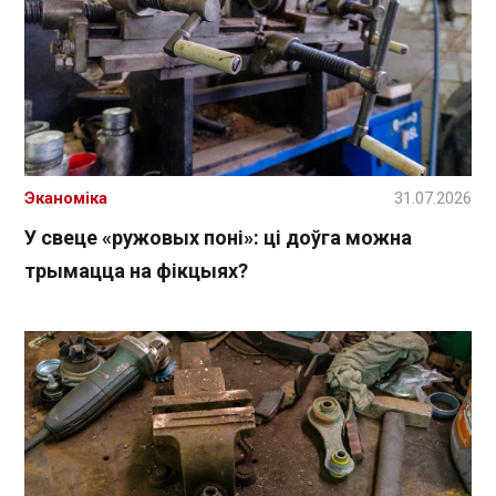
Эканоміка
31.07.2026
У свеце «ружовых поні»: ці доўга можна
трымацца на фікцыях?