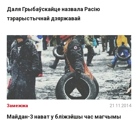
Даля Грыбаўскайце назвала Расію
тэрарыстычнай дзяржавай
Замежжа
21.11.2014
Майдан-3 нават у бліжэйшы час магчымы