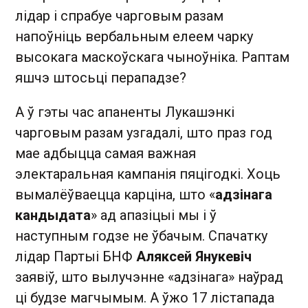
лідар і спрабуе чарговым разам
напоўніць вербальным елеем чарку
высокага маскоўскага чыноўніка. Раптам
яшчэ штосьці перападзе?
А ў гэты час апаненты Лукашэнкі
чарговым разам узгадалі, што праз год
мае адбыцца самая важная
электаральная кампанія пяцігодкі. Хоць
вымалёўваецца карціна, што «
адзінага
кандыдата
» ад апазіцыі мы і ў
наступным годзе не ўбачым. Спачатку
лідар Партыі БНФ
Аляксей Янукевіч
заявіў, што вылучэнне «адзінага» наўрад
ці будзе магчымым. А ўжо 17 лістапада