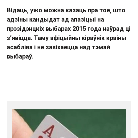
Відаць, ужо можна казаць пра тое, што
адзіны кандыдат ад апазіцыі на
прэзідэнцкіх выбарах 2015 года наўрад ці
з’явіцца.
Таму
афіцыйны кіраўнік краіны
асабліва і не завіхаецца над тэмай
выбараў.