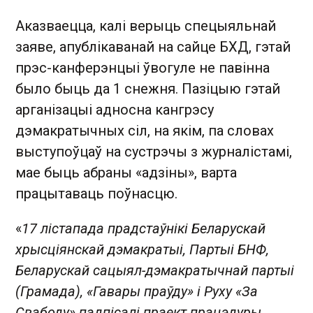
Аказваецца, калі верыць спецыяльнай
заяве, апублікаванай на сайце БХД, гэтай
прэс-канферэнцыі ўвогуле не павінна
было быць да 1 снежня. Пазіцыю гэтай
арганізацыі адносна кангрэсу
дэмакратычных сіл, на якім, па словах
выступоўцаў на сустрэчы з журналістамі,
мае быць абраны «адзіны», варта
працытаваць поўнасцю.
«
17 лістапада прадстаўнікі Беларускай
хрысціянскай дэмакратыі, Партыі БНФ,
Беларускай сацыял-дэмакратычнай партыі
(Грамада), «Гавары праўду» і Руху «За
Свабоду» падпісалі праект працэдуры,