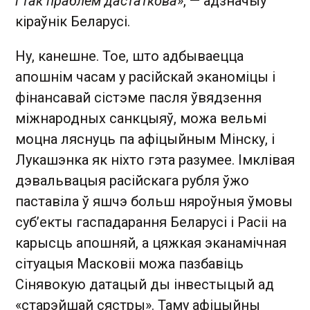
і так праблем дастаткова
», — адзначыў
кіраўнік Беларусі.
Ну, канешне. Тое, што адбываецца
апошнім часам у расійскай эканоміцы і
фінансавай сістэме пасля ўвядзення
міжнародных санкцыяў, можа вельмі
моцна ляснуць па афіцыйным Мінску, і
Лукашэнка як ніхто гэта разумее. Імклівая
дэвальвацыя расійскага рубля ўжо
паставіла ў яшчэ больш няроўныя ўмовы
суб’екты гаспадарання Беларусі і Расіі на
карысць апошняй, а цяжкая эканамічная
сітуацыя Масковіі можа пазбавіць
Сінявокую датацый ды інвестыцый ад
«старэйшай сястры». Таму афіцыйны