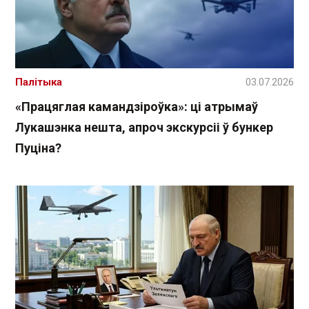
Палітыка
03.07.2026
«Працяглая камандзіроўка»: ці атрымаў
Лукашэнка нешта, апроч экскурсіі ў бункер
Пуціна?