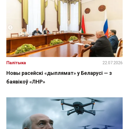
Палітыка
22.07.2026
Новы расейскі «дыплямат» у Беларусі — з
баявікоў «ЛНР»