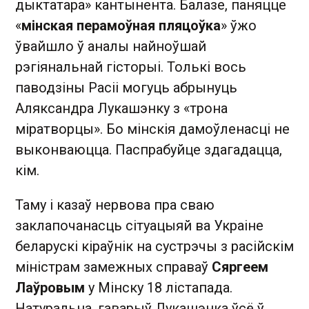
дыктатара» кантынента. Балазе, паняцце
«
мінская перамоўная пляцоўка
» ўжо
ўвайшло ў аналы найноўшай
рэгіянальнай гісторыі. Толькі вось
паводзіны Расіі могуць абрынуць
Аляксандра Лукашэнку з «трона
міратворцы». Бо мінскія дамоўленасці не
выконваюцца. Паспрабуйце здагадацца,
кім.
Таму і казаў нервова пра сваю
заклапочанасць сітуацыяй ва Украіне
беларускі кіраўнік на сустрэчы з расійскім
міністрам замежных справаў
Сяргеем
Лаўровым
у Мінску 18 лістапада.
Натуральна, гаварыў Лукашэнка ўсё ў