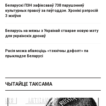
Беларускі ПЭН зафіксаваў 738 парушэнняў
культурных правоў за паўгоддзе. Хронікі рэпрэсій
3 жніўня
Беларусь на мяжы з Украінай стварае новую мэту
для украінскіх дронаў
Расія можа абвясціць «тэхнічны дэфолт» па
прыкладзе Беларусі
ЧЫТАЙЦЕ ТАКСАМА