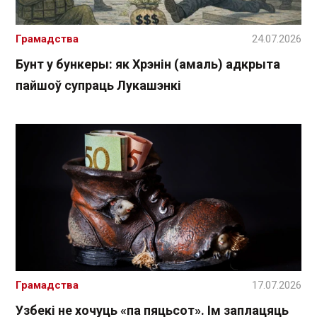
Грамадства
24.07.2026
Бунт у бункеры: як Хрэнін (амаль) адкрыта
пайшоў супраць Лукашэнкі
Грамадства
17.07.2026
Узбекі не хочуць «па пяцьсот». Ім заплацяць