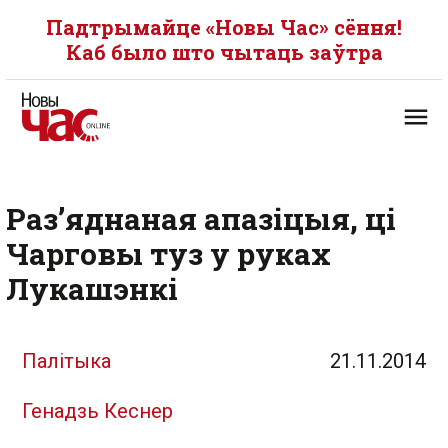
Падтрымайце «Новы Час» сёння!
Каб было што чытаць заўтра
Раз’яднаная апазіцыя, ці
Чарговы туз у руках
Лукашэнкі
Палітыка
21.11.2014
Генадзь Кеснер