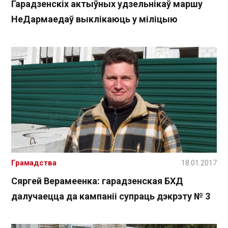
Гарадзенскіх актыўных удзельнікаў маршу
НеДармаедаў выклікаюць у міліцыю
Грамадства
18.01.2017
Сяргей Верамеенка: гарадзенская БХД
далучаецца да кампаніі супраць дэкрэту № 3