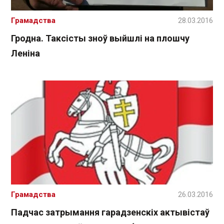
Грамадства
28.03.2016
Гродна. Таксісты зноў выйшлі на плошчу
Леніна
Грамадства
26.03.2016
Падчас затрымання гарадзенскіх актывістаў