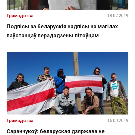
Грамадства
18.07.2019
Подпісы за беларускія надпісы на магілах
паўстанцаў перададзены літоўцам
Грамадства
15.04.2019
Саранчукоў: беларуская дзяржава не