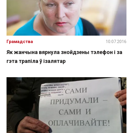
Грамадства
10.07.2016
Як жанчына вярнула знойдзены тэлефон і за
гэта трапіла ў ізалятар