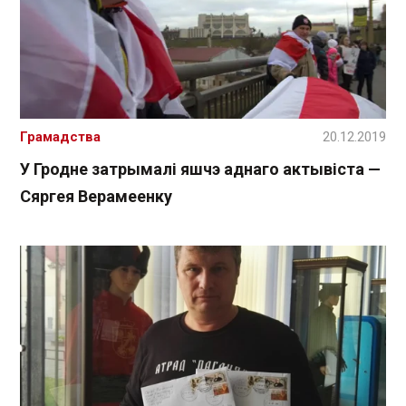
Грамадства
20.12.2019
У Гродне затрымалі яшчэ аднаго актывіста —
Сяргея Верамеенку