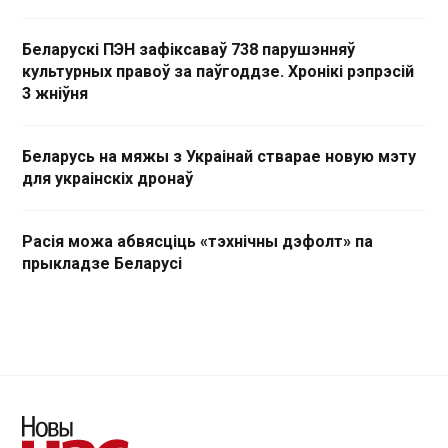
Беларускі ПЭН зафіксаваў 738 парушэнняў
культурных правоў за паўгоддзе. Хронікі рэпрэсій
3 жніўня
Беларусь на мяжы з Украінай стварае новую мэту
для украінскіх дронаў
Расія можа абвясціць «тэхнічны дэфолт» па
прыкладзе Беларусі