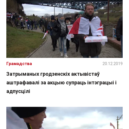
Грамадства
20.12.2019
Затрыманых гродзенскіх актывістаў
аштрафавалі за акцыю супраць інтэграцыі і
адпусцілі