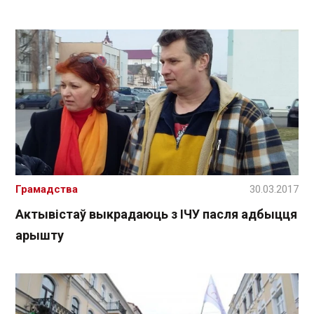
Грамадства
30.03.2017
Актывістаў выкрадаюць з ІЧУ пасля адбыцця
арышту