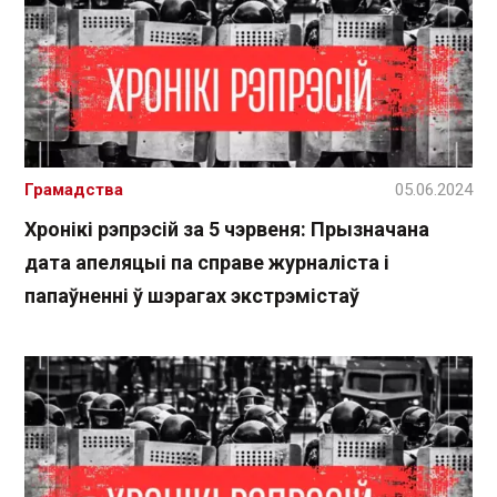
Грамадства
05.06.2024
Хронікі рэпрэсій за 5 чэрвеня: Прызначана
дата апеляцыі па справе журналіста і
папаўненні ў шэрагах экстрэмістаў