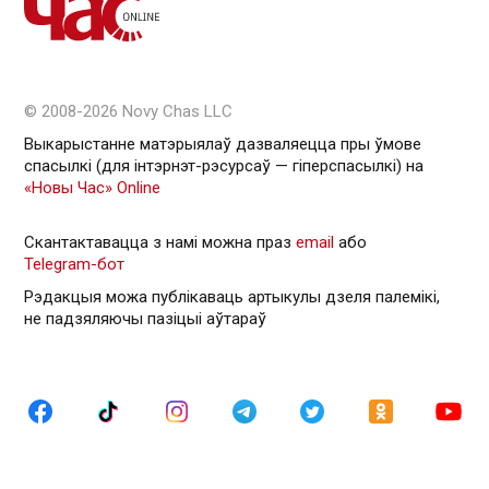
© 2008-2026 Novy Chas LLC
Выкарыстанне матэрыялаў дазваляецца пры ўмове
спасылкі (для інтэрнэт-рэсурсаў — гiперспасылкi) на
«Новы Час» Online
Скантактавацца з намі можна праз
email
або
Telegram-бот
Рэдакцыя можа публікаваць артыкулы дзеля палемікі,
не падзяляючы пазіцыі аўтараў