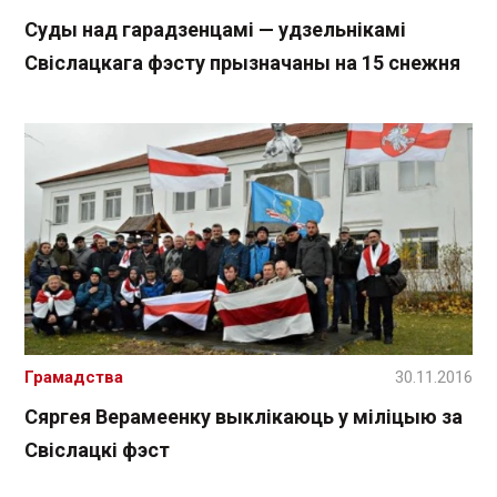
Суды над гарадзенцамі — удзельнікамі
Свіслацкага фэсту прызначаны на 15 снежня
Грамадства
30.11.2016
Сяргея Верамеенку выклікаюць у міліцыю за
Свіслацкі фэст