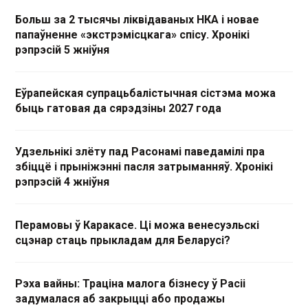
Больш за 2 тысячы ліквідаваных НКА і новае
папаўненне «экстрэмісцкага» спісу. Хронікі
рэпрэсій 5 жніўня
Еўрапейская супрацьбалістычная сістэма можа
быць гатовая да сярэдзіны 2027 года
Удзельнікі злёту пад Расонамі паведамілі пра
збіццё і прыніжэнні пасля затрыманняў. Хронікі
рэпрэсій 4 жніўня
Перамовы ў Каракасе. Ці можа венесуэльскі
сцэнар стаць прыкладам для Беларусі?
Рэха вайны: Траціна малога бізнесу ў Расіі
задумалася аб закрыцці або продажы