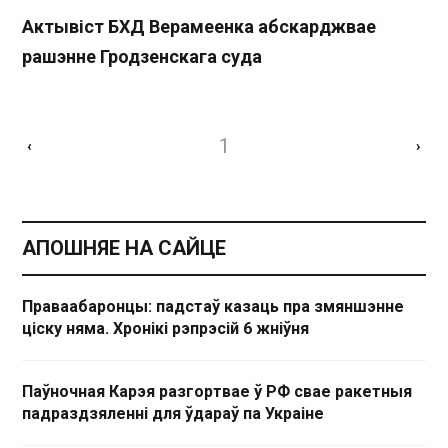
Актывіст БХД Верамеенка абскарджвае
рашэнне Гродзенскага суда
1
‹
›
АПОШНЯЕ НА САЙЦЕ
Праваабаронцы: падстаў казаць пра змяншэнне
ціску няма. Хронікі рэпрэсій 6 жніўня
Паўночная Карэя разгортвае ў РФ свае ракетныя
падраздзяленні для ўдараў па Украіне