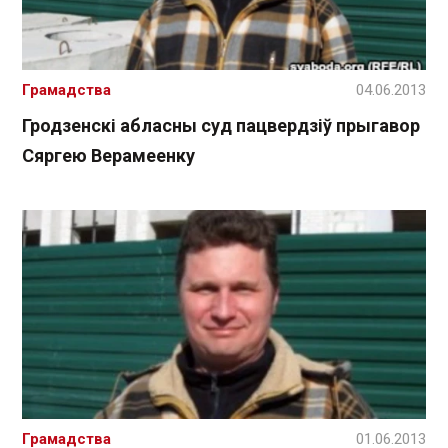
Грамадства
04.06.2013
Гродзенскі абласны суд пацвердзіў прыгавор
Сяргею Верамеенку
Грамадства
01.06.2013