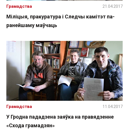
Грамадства
21.04.2017
Міліцыя, пракуратура і Следчы камітэт па-
ранейшаму маўчаць
Грамадства
11.04.2017
У Гродна пададзена заяўка на правядзенне
«Схода грамадзян»