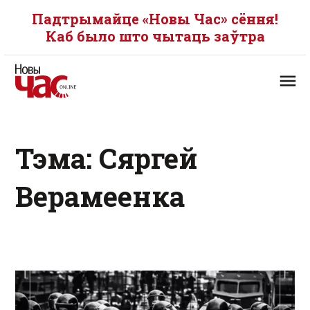
Падтрымайце «Новы Час» сёння!
Каб было што чытаць заўтра
Тэма: Сяргей
Верамеенка