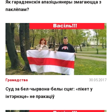
Як гарадзенскія апазіцыянеры змагаюцца з
паклёпам?
Грамадства
30.05.2017
Суд за бел-чырвона-белы сцяг: «пікет у
інтэрнэце» не пракаціў