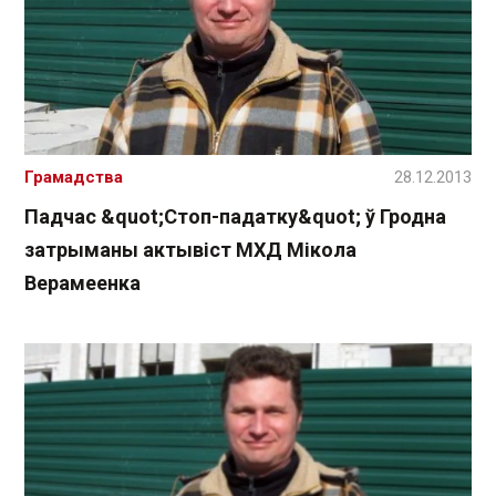
Грамадства
28.12.2013
Падчас &quot;Стоп-падатку&quot; ў Гродна
затрыманы актывіст МХД Мікола
Верамеенка