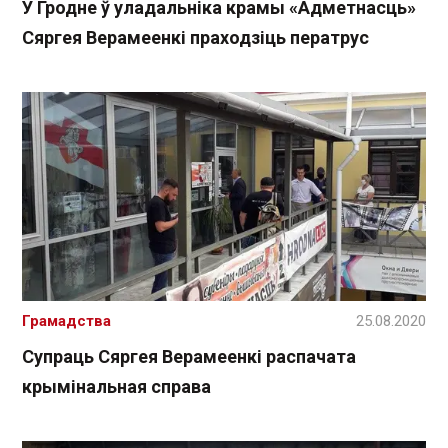
У Гродне ў уладальніка крамы «Адметнасць»
Сяргея Верамеенкі праходзіць ператрус
Грамадства
25.08.2020
Супраць Сяргея Верамеенкі распачата
крымінальная справа