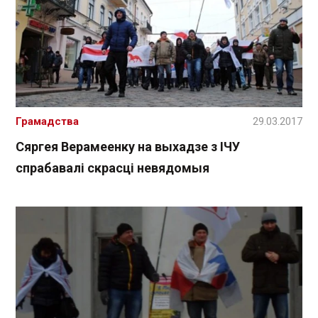
Грамадства
29.03.2017
Сяргея Верамеенку на выхадзе з ІЧУ
спрабавалі скрасці невядомыя