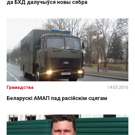
да БХД далучыўся новы сябра
Грамадства
14.03.2016
Беларускі АМАП пад расійскім сцягам