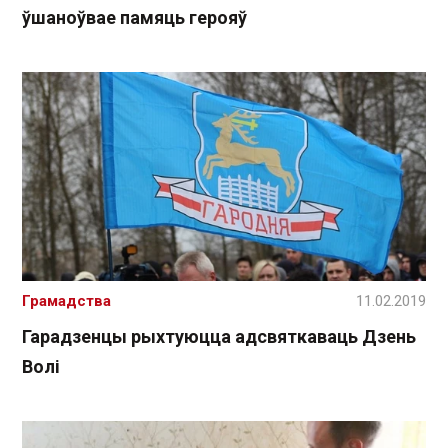
ўшаноўвае памяць герояў
Грамадства
11.02.2019
Гарадзенцы рыхтуюцца адсвяткаваць Дзень
Волі