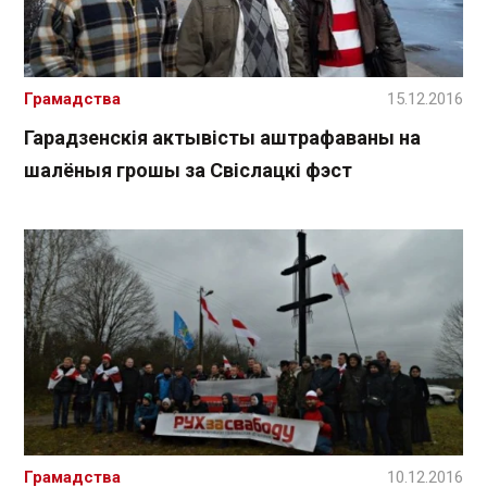
Грамадства
15.12.2016
Гарадзенскія актывісты аштрафаваны на
шалёныя грошы за Свіслацкі фэст
Грамадства
10.12.2016