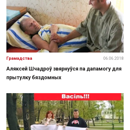
Грамадства
06.06.2018
Аляксей Шчадроў звярнуўся па дапамогу для
прытулку бяздомных