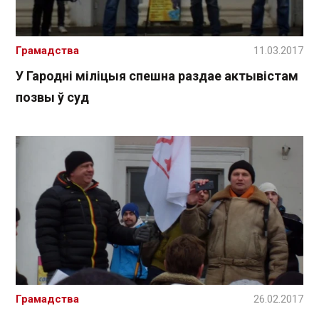
Грамадства
11.03.2017
У Гародні міліцыя спешна раздае актывістам
позвы ў суд
Грамадства
26.02.2017