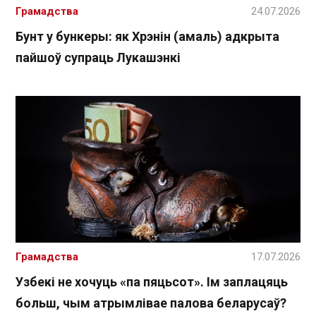
Грамадства
24.07.2026
Бунт у бункеры: як Хрэнін (амаль) адкрыта
пайшоў супраць Лукашэнкі
Грамадства
17.07.2026
Узбекі не хочуць «па пяцьсот». Ім заплацяць
больш, чым атрымлівае палова беларусаў?