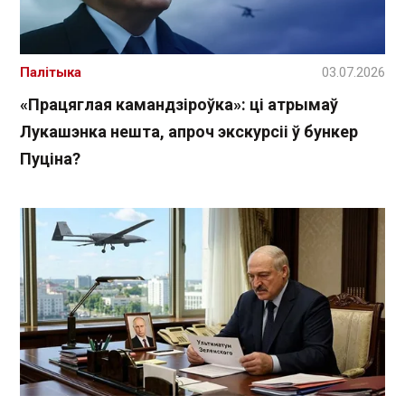
Палітыка
03.07.2026
«Працяглая камандзіроўка»: ці атрымаў
Лукашэнка нешта, апроч экскурсіі ў бункер
Пуціна?