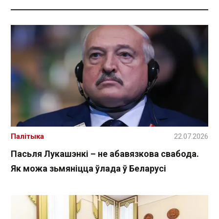
Палітыка
22.07.2026
Пасьля Лукашэнкі – не абавязкова свабода.
Як можа зьмяніцца ўлада ў Беларусі