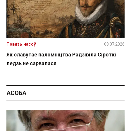
Повязь часоў
08.07.2026
Як славутае паломніцтва Радзівіла Сіроткі
ледзь не сарвалася
АСОБА