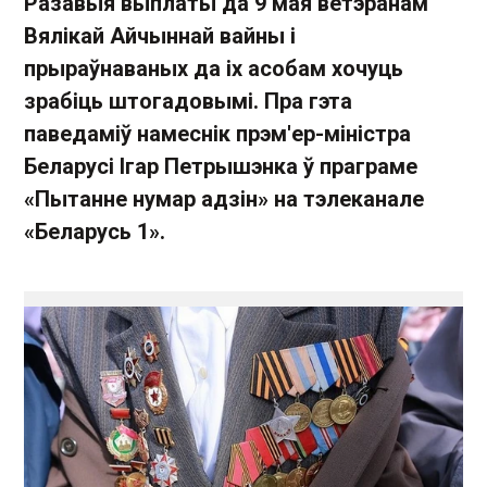
Разавыя выплаты да 9 мая ветэранам
Вялікай Айчыннай вайны і
прыраўнаваных да іх асобам хочуць
зрабіць штогадовымі. Пра гэта
паведаміў намеснік прэм'ер-міністра
Беларусі Ігар Петрышэнка ў праграме
«Пытанне нумар адзін» на тэлеканале
«Беларусь 1».