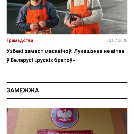
Грамадства
10.07.2026
Узбекі замест масквічоў: Лукашэнка не вітае
ў Беларусі «рускіх братоў»
ЗАМЕЖЖА