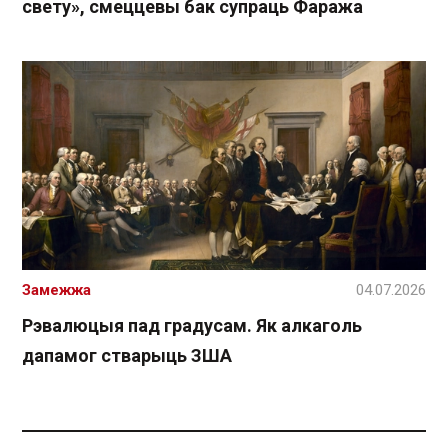
свету», смеццевы бак супраць Фаража
Замежжа
04.07.2026
Рэвалюцыя пад градусам. Як алкаголь
дапамог стварыць ЗША