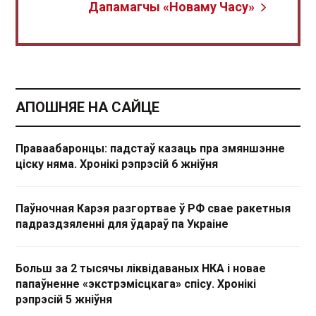
Дапамагчы «Новаму Часу»
АПОШНЯЕ НА САЙЦЕ
Праваабаронцы: падстаў казаць пра змяншэнне
ціску няма. Хронікі рэпрэсій 6 жніўня
Паўночная Карэя разгортвае ў РФ свае ракетныя
падраздзяленні для ўдараў па Украіне
Больш за 2 тысячы ліквідаваных НКА і новае
папаўненне «экстрэмісцкага» спісу. Хронікі
рэпрэсій 5 жніўня