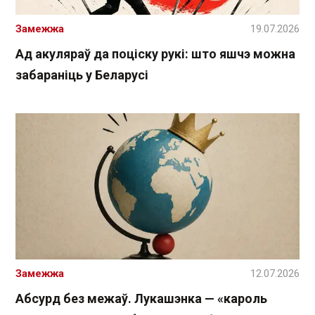
Замежжа
19.07.2026
Ад акуляраў да поціску рукі: што яшчэ можна
забараніць у Беларусі
Замежжа
12.07.2026
Абсурд без межаў. Лукашэнка — «кароль