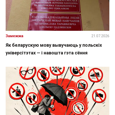
Замежжа
21.07.2026
Як беларускую мову вывучаюць у польскіх
універсітэтах — і навошта гэта сёння