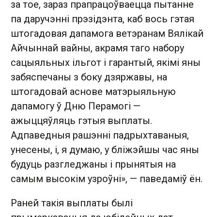
за тое, зараз прапрацоўваецца пытанне
па даручэнні прэзідэнта, каб вось гэтая
штогадовая дапамога ветэранам Вялікай
Айчыннай вайны, акрамя таго набору
сацыяльных ільгот і гарантый, якімі яны
забяспечаны з боку дзяржавы, на
штогадовай аснове матэрыяльную
дапамогу ў Дню Перамогі —
ажыццяўляць гэтыя выплаты.
Адпаведныя рашэнні падрыхтаваныя,
унесены, і, я думаю, у бліжэйшы час яны
будуць разгледжаны і прынятыя на
самым высокім узроўні», — паведаміў ён.
Раней такія выплаты былі