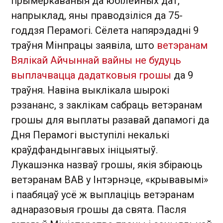
прымеркаваныя да юбілейных дат,
напрыклад, яны праводзіліся да 75-
годдзя Перамогі. Сёлета напярэдадні 9
траўня Мінпрацы заявіла, што
ветэранам
Вялікай Айчыннай вайны не будуць
выплачвацца дадатковыя грошы
да 9
траўня. Навіна выклікала шырокі
рэзананс, з заклікам сабраць ветэранам
грошы для выплаты разавай дапамогі да
Дня Перамогі выступілі некалькі
краўдфандынгавых ініцыятыў.
Лукашэнка назваў грошы, якія збіраюць
ветэранам ВАВ у Інтэрнэце, «крывавымі»
і паабяцаў усё ж выплаціць ветэранам
аднаразовыя грошы да свята. Пасля