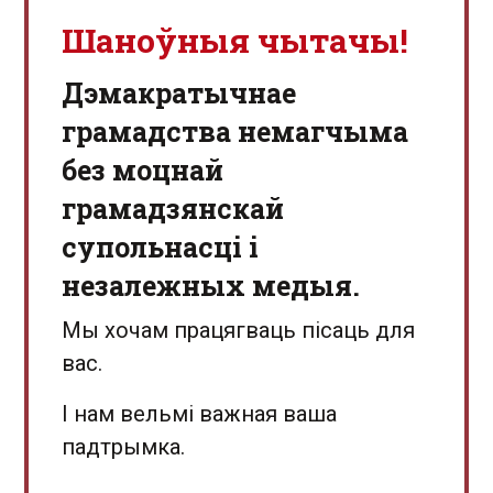
Шаноўныя чытачы!
Дэмакратычнае
грамадства немагчыма
без моцнай
грамадзянскай
супольнасці і
незалежных медыя.
Мы хочам працягваць пісаць для
вас.
І нам вельмі важная ваша
падтрымка.