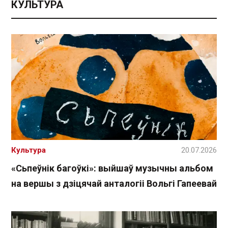
КУЛЬТУРА
Культура
20.07.2026
«Сьпеўнік багоўкі»: выйшаў музычны альбом
на вершы з дзіцячай анталогіі Вольгі Гапеевай