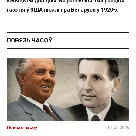
«Жыць ёй два дні». Як расейскія эмігранцкія
газэты ў ЗША пісалі пра Беларусь у 1920-х
ПОВЯЗЬ ЧАСОЎ
Повязь часоў
01.08.2026