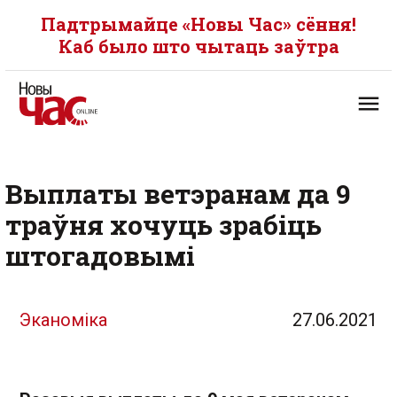
Падтрымайце «Новы Час» сёння!
Каб было што чытаць заўтра
Выплаты ветэранам да 9
траўня хочуць зрабіць
штогадовымі
Эканоміка
27.06.2021