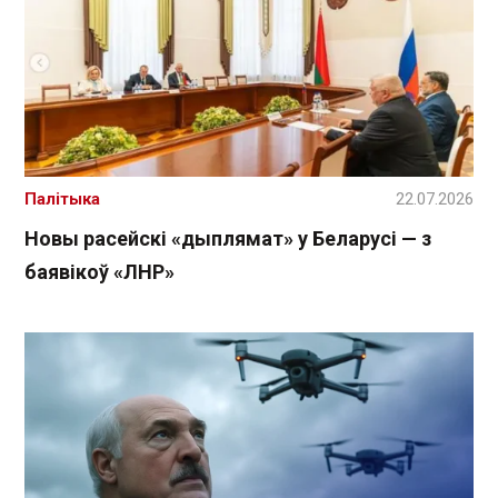
Палітыка
22.07.2026
Новы расейскі «дыплямат» у Беларусі — з
баявікоў «ЛНР»