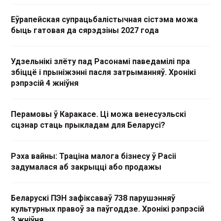
Еўрапейская супрацьбалістычная сістэма можа
быць гатовая да сярэдзіны 2027 года
Удзельнікі злёту пад Расонамі паведамілі пра
збіццё і прыніжэнні пасля затрыманняў. Хронікі
рэпрэсій 4 жніўня
Перамовы ў Каракасе. Ці можа венесуэльскі
сцэнар стаць прыкладам для Беларусі?
Рэха вайны: Траціна малога бізнесу ў Расіі
задумалася аб закрыцці або продажы
Беларускі ПЭН зафіксаваў 738 парушэнняў
культурных правоў за паўгоддзе. Хронікі рэпрэсій
3 жніўня