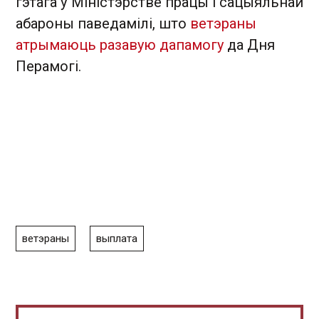
гэтага ў Міністэрстве працы і сацыяльнай
абароны паведамілі, што
ветэраны
атрымаюць разавую дапамогу
да Дня
Перамогі.
ветэраны
выплата