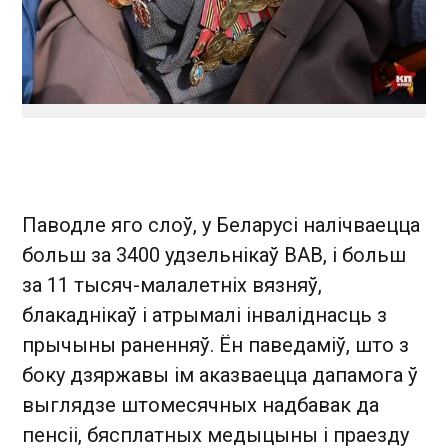
Паводле яго слоў, у Беларусі налічваецца
больш за 3400 удзельнікаў ВАВ, і больш
за 11 тысяч-малалетніх вязняў,
блакаднікаў і атрымалі інваліднасць з
прычыны раненняў. Ён паведаміў, што з
боку дзяржавы ім аказваецца дапамога ў
выглядзе штомесячных надбавак да
пенсіі, бясплатных медыцыны і праезду