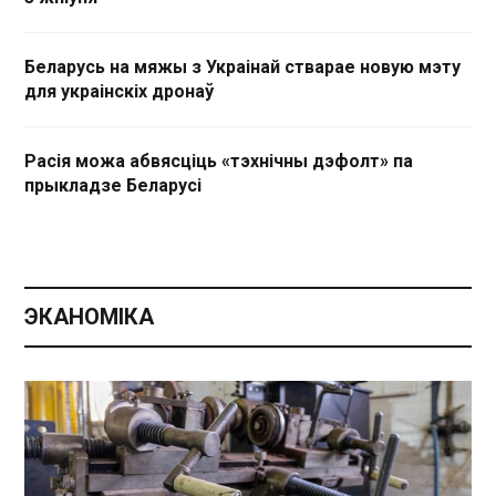
Беларусь на мяжы з Украінай стварае новую мэту
для украінскіх дронаў
Расія можа абвясціць «тэхнічны дэфолт» па
прыкладзе Беларусі
ЭКАНОМІКА