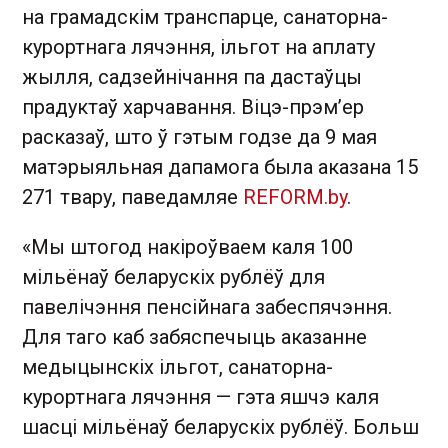
на грамадскім транспарце, санаторна-
курортнага лячэння, ільгот на аплату
жылля, садзейнічання па дастаўцы
прадуктаў харчавання. Віцэ-прэм’ер
расказаў, што ў гэтым годзе да 9 мая
матэрыяльная дапамога была аказана 15
271 твару, паведамляе
REFORM.by
.
«Мы штогод накіроўваем каля 100
мільёнаў беларускіх рублёў для
павелічэння пенсійнага забеспячэння.
Для таго каб забяспечыць аказанне
медыцынскіх ільгот, санаторна-
курортнага лячэння — гэта яшчэ каля
шасці мільёнаў беларускіх рублёў. Больш