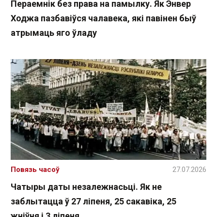
Пераемнік без права на памылку. Як Энвер
Ходжа пазбавіўся чалавека, які павінен быў
атрымаць яго ўладу
Повязь часоў
27.07.2026
Чатыры даты незалежнасьці. Як не
заблытацца ў 27 ліпеня, 25 сакавіка, 25
жніўня і 3 ліпеня