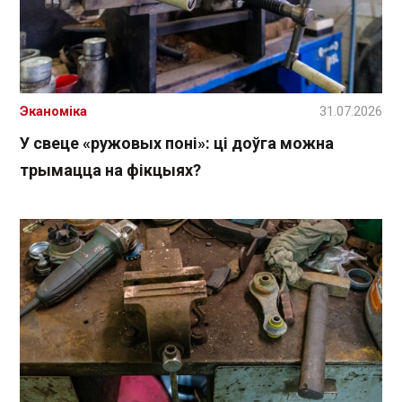
Эканоміка
31.07.2026
У свеце «ружовых поні»: ці доўга можна
трымацца на фікцыях?