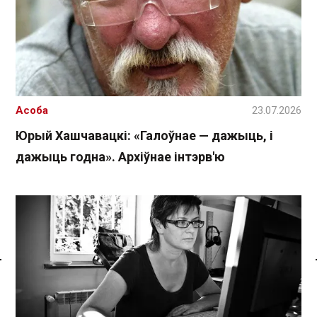
Асоба
23.07.2026
Юрый Хашчавацкі: «Галоўнае — дажыць, і
дажыць годна». Архіўнае інтэрв'ю
Спасылка без VPN