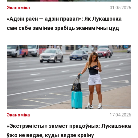
Эканоміка
01.05.2026
«Адзін раён — адзін правал»: Як Лукашэнка
сам сабе замінае зрабіць эканамічны цуд
Эканоміка
17.04.2026
«Экстрэмісты» замест працоўных: Лукашэнка
ўжо не ведае, куды вядзе краіну