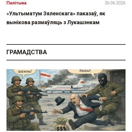
Палітыка
26.06.2026
«Ультыматум Зяленскага» паказаў, як
вынікова размаўляць з Лукашэнкам
ГРАМАДСТВА