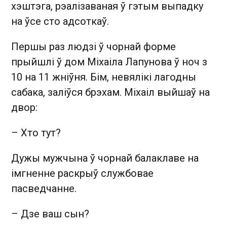
хэштэга, рэалізаваная ў гэтым выпадку
на ўсе сто адсоткаў.
Першы раз людзі ў чорнай форме
прыйшлі ў дом Міхаіла Лапунова ў ноч з
10 на 11 жніўня. Бім, невялікі лагодны
сабака, заліўся брэхам. Міхаіл выйшаў на
двор:
– Хто тут?
Дужы мужчына ў чорнай балаклаве на
імгненне раскрыў службовае
пасведчанне.
– Дзе ваш сын?