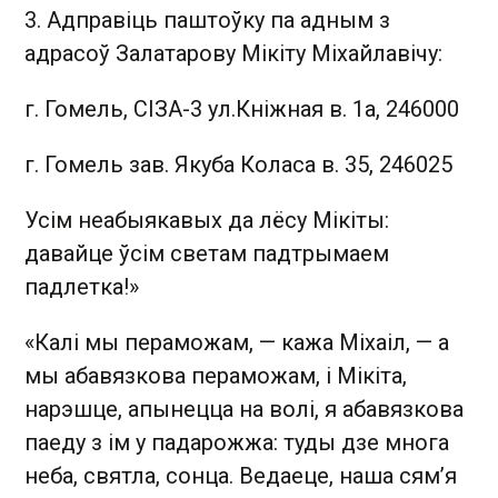
3. Адправіць паштоўку па адным з
адрасоў Залатарову Мікіту Міхайлавічу:
г. Гомель, СІЗА-3 ул.Кніжная в. 1а, 246000
г. Гомель зав. Якуба Коласа в. 35, 246025
Усім неабыякавых да лёсу Мікіты:
давайце ўсім светам падтрымаем
падлетка!»
«Калі мы пераможам, — кажа Міхаіл, — а
мы абавязкова пераможам, і Мікіта,
нарэшце, апынецца на волі, я абавязкова
паеду з ім у падарожжа: туды дзе многа
неба, святла, сонца. Ведаеце, наша сям’я