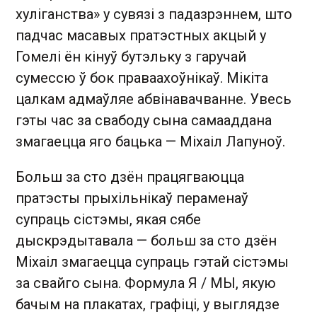
хуліганства» у сувязі з падазрэннем, што
падчас масавых пратэстных акцый у
Гомелі ён кінуў бутэльку з гаручай
сумессю ў бок праваахоўнікаў. Мікіта
цалкам адмаўляе абвінавачванне. Увесь
гэты час за свабоду сына самааддана
змагаецца яго бацька — Міхаіл Лапуноў.
Больш за сто дзён працягваюцца
пратэсты прыхільнікаў пераменаў
супраць сістэмы, якая сябе
дыскрэдытавала — больш за сто дзён
Міхаіл змагаецца супраць гэтай сістэмы
за свайго сына. Формула Я / МЫ, якую
бачым на плакатах, графіці, у выглядзе