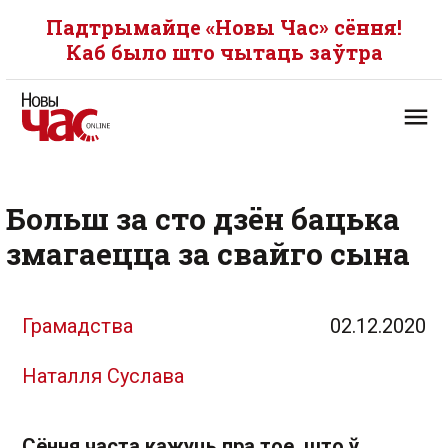
Падтрымайце «Новы Час» сёння!
Каб было што чытаць заўтра
Больш за сто дзён бацька
змагаецца за свайго сына
Грамадства
02.12.2020
Наталля Суслава
Сёння часта кажуць пра тое, што ў