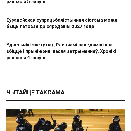
рэпрэсій 5 жніўня
Еўрапейская супрацьбалістычная сістэма можа
быць гатовая да сярэдзіны 2027 года
Удзельнікі злёту пад Расонамі паведамілі пра
збіццё і прыніжэнні пасля затрыманняў. Хронікі
рэпрэсій 4 жніўня
ЧЫТАЙЦЕ ТАКСАМА