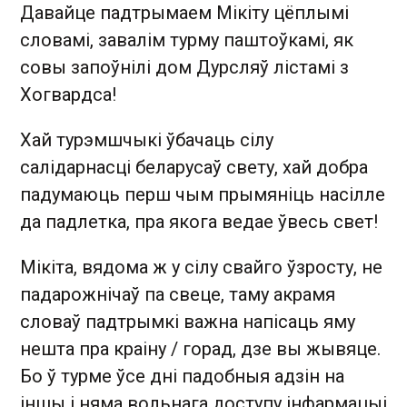
Давайце падтрымаем Мікіту цёплымі
словамі, завалім турму паштоўкамі, як
совы запоўнілі дом Дурсляў лістамі з
Хогвардса!
Хай турэмшчыкі ўбачаць сілу
салідарнасці беларусаў свету, хай добра
падумаюць перш чым прымяніць насілле
да падлетка, пра якога ведае ўвесь свет!
Мікіта, вядома ж у сілу свайго ўзросту, не
падарожнічаў па свеце, таму акрамя
словаў падтрымкі важна напісаць яму
нешта пра краіну / горад, дзе вы жывяце.
Бо ў турме ўсе дні падобныя адзін на
іншы і няма вольнага доступу інфармацыі