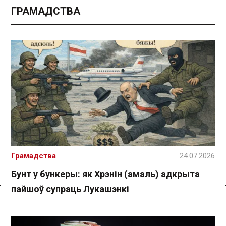
ГРАМАДСТВА
Грамадства
24.07.2026
Бунт у бункеры: як Хрэнін (амаль) адкрыта
пайшоў супраць Лукашэнкі
Спасылка без VPN