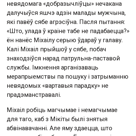
невядомага «добразычліўцы» нечакана
далучыўся яшчэ адзін малады мужчына,
які павёў сябе агрэсіўна. Пасля пытання:
«Што, улада ў краіне табе не падабаецца?»
ён нанёс Міхаілу серыю ўдараў у галаву.
Калі Міхаіл прыйшоў у сябе, побач
знаходзіўся нарад патрульна-паставой
службы. Імкнення арганізаваць
мерапрыемствы па пошуку і затрыманню
невядомых «вартавыя парадку» не
прадэманстравалі.
Міхаіл робіць магчымае і немагчымае
для таго, каб з Мікіты былі знятыя
абвінавачанні. Але яму здаецца, што