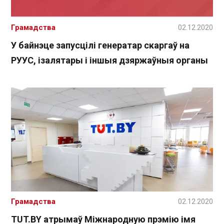
Грамадства
02.12.2020
У байнэце запусцілі генератар скаргаў на
РУУС, ізалятары і іншыя дзяржаўныя органы
Грамадства
02.12.2020
TUT.BY атрымаў Міжнародную прэмію імя