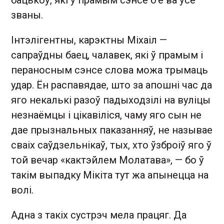
званы.
Інтэлігентны, карэктны Міхаіл —
сапраўдны баец, чалавек, які ў прамым і
пераносным сэнсе слова можа трымаць
удар. Ён распавядае, што за апошні час да
яго некалькі разоў падыходзілі на вуліцы
незнаёмцы і цікавіліся, чаму яго сын не
дае прызнальных паказанняў, не называе
сваіх саўдзельнікаў, тых, хто ўзброіў яго ў
той вечар «кактэйлем Молатава», — бо ў
такім выпадку Мікіта тут жа апынецца на
волі.
Адна з такіх сустрэч мела працяг. Да