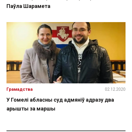
Паўла Шарамета
Грамадства
02.12.2020
У Гомелі абласны суд адмяніў адразу два
арышты за маршы