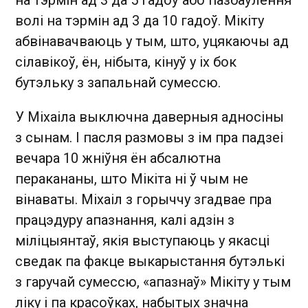
волі на тэрмін ад 3 да 10 гадоў. Мікіту
абвінавачваюць у тым, што, уцякаючы ад
сілавікоў, ён, нібыта, кінуў у іх бок
бутэльку з запальнай сумессю.
У Міхаіла выключна даверныя адносіны
з сынам. І пасля размовы з ім пра падзеі
вечара 10 жніўня ён абсалютна
перакананы, што Мікіта ні ў чым не
вінаваты. Міхаіл з горыччу згадвае пра
працэдуру апазнання, калі адзін з
міліцыянтаў, якія выступаюць у якасці
сведак па факце выкарыстання бутэлькі
з гаручай сумессю, «апазнаў» Мікіту у тым
ліку і па красоўках, набытых значна