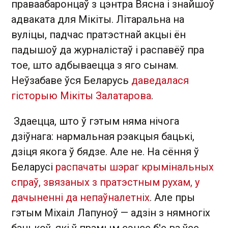
праваабаронцаў з цэнтра Вясна і знайшоў
адваката для Мікіты. Літаральна на
вуліцы, падчас пратэстнай акцыі ён
падышоў да журналістаў і распавёў пра
тое, што адбываецца з яго сынам.
Неўзабаве ўся Беларусь
даведалася
гісторыю Мікіты Залатарова
.
Здаецца, што ў гэтым няма нічога
дзіўнага: нармальная рэакцыя бацькі,
дзіця якога ў бядзе. Але не. На сёння ў
Беларусі
распачаты шэраг крымінальных
спраў, звязаных з пратэстным рухам, у
дачыненні да непаўналетніх
. Але пры
гэтым Міхаіл Лапуноў — адзін з нямногіх
бацькоў, які ў прамым сэнсе б'е ва ўсе