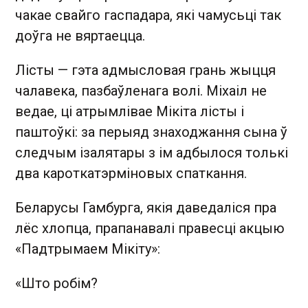
чакае свайго гаспадара, які чамусьці так
доўга не вяртаецца.
Лісты — гэта адмысловая грань жыцця
чалавека, пазбаўленага волі. Міхаіл не
ведае, ці атрымлівае Мікіта лісты і
паштоўкі: за перыяд знаходжання сына ў
следчым ізалятары з ім адбылося толькі
два кароткатэрміновых спаткання.
Беларусы Гамбурга, якія даведаліся пра
лёс хлопца, прапанавалі правесці акцыю
«Падтрымаем Мікіту»:
«Што робім?