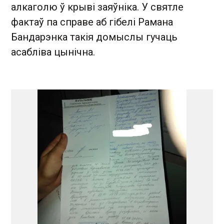
алкаголю ў крыві заяўніка. У святле
фактаў па справе аб гібелі Рамана
Бандарэнка такія домыслы гучаць
асабліва цынічна.