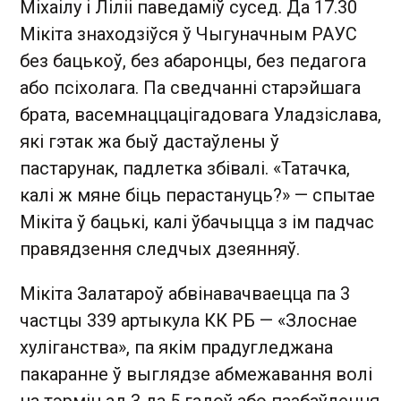
Міхаілу і Ліліі паведаміў сусед. Да 17.30
Мікіта знаходзіўся ў Чыгуначным РАУС
без бацькоў, без абаронцы, без педагога
або псіхолага. Па сведчанні старэйшага
брата, васемнаццацігадовага Уладзіслава,
які гэтак жа быў дастаўлены ў
пастарунак, падлетка збівалі. «Татачка,
калі ж мяне біць перастануць?» — спытае
Мікіта ў бацькі, калі ўбачыцца з ім падчас
правядзення следчых дзеянняў.
Мікіта Залатароў абвінавачваецца па 3
частцы 339 артыкула КК РБ — «Злоснае
хуліганства», па якім прадугледжана
пакаранне ў выглядзе абмежавання волі
на тэрмін ад 3 да 5 гадоў або пазбаўлення