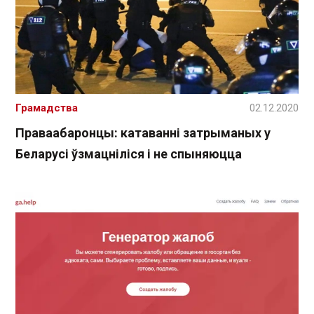
Грамадства
02.12.2020
Праваабаронцы: катаванні затрыманых у
Беларусі ўзмацніліся і не спыняюцца