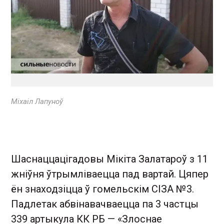
Міхаіл Лапуноў
Шаснаццацігадовы Мікіта Залатароў з 11
жніўня ўтрымліваецца пад вартай. Цяпер
ён знаходзіцца ў гомельскім СІЗА №3.
Падлетак абвінавачваецца па 3 частцы
339 артыкула КК РБ — «Злоснае