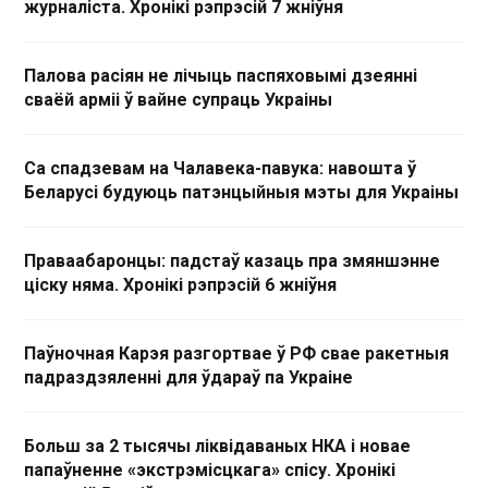
журналіста. Хронікі рэпрэсій 7 жніўня
Палова расіян не лічыць паспяховымі дзеянні
сваёй арміі ў вайне супраць Украіны
Са спадзевам на Чалавека-павука: навошта ў
Беларусі будуюць патэнцыйныя мэты для Украіны
Праваабаронцы: падстаў казаць пра змяншэнне
ціску няма. Хронікі рэпрэсій 6 жніўня
Паўночная Карэя разгортвае ў РФ свае ракетныя
падраздзяленні для ўдараў па Украіне
Больш за 2 тысячы ліквідаваных НКА і новае
папаўненне «экстрэмісцкага» спісу. Хронікі