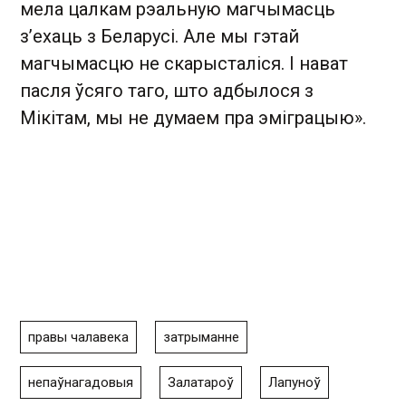
мела цалкам рэальную магчымасць
з’ехаць з Беларусі. Але мы гэтай
магчымасцю не скарысталіся. І нават
пасля ўсяго таго, што адбылося з
Мікітам, мы не думаем пра эміграцыю».
правы чалавека
затрыманне
непаўнагадовыя
Залатароў
Лапуноў