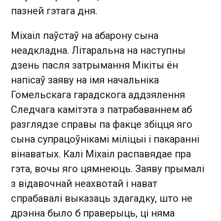
пазней гэтага дня.
Міхаіл паўстаў на абарону сына
неадкладна. Літаральна на наступны
дзень пасля затрымання Мікіты ён
напісаў заяву на імя начальніка
Гомельскага гарадскога аддзялення
Следчага камітэта з патрабаваннем аб
разглядзе справы па факце збіцця яго
сына супрацоўнікамі міліцыі і пакаранні
вінаватых. Калі Міхаіл распавядае пра
гэта, вочы яго цямнеюць. Заяву прымалі
з відавочнай неахвотай і нават
спрабавалі выказаць здагадку, што не
дрэнна было б праверыць, ці няма