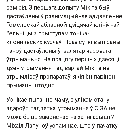
рэмісія. З першага допыту Мікіта быў
дастаўлены ў рэанімацыйнае аддзяленне
Гомельскай абласной дзіцячай клінічнай
бальніцы з прыступам тоніка-
клонических курчаў. Праз суткі выпісаны
і зноў дастаўлены ў ізалятар часовага
ўтрыманьня. На працягу першых дзесяці
дзён утрымання пад вартай Мікіта не
атрымліваў прэпаратаў, якія ён павінен
прымаць штодня.
Узнікае пытанне: чаму, з улікам стану
здароўя падлетка, утрыманне ў СІЗА не
можа быць замененае на хатні арышт?
Міхаіл Лапуноў успамінае, што ў пачатку