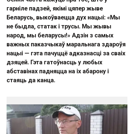
гарніле падзей, якімі цяпер жыве
Беларусь, выкоўваецца дух нацыі: «Мы
не быдла, статак і трусы. Мы жывы
народ, мы беларусы!» Адзін з самых
важных паказчыкаў маральнага здароўя
нацыі — гэта пачуццё адказнасці за сваіх
дзяцей. Гэта гатоўнасць у любых
абставінах падняцца на іх абарону і
стаяць да канца.