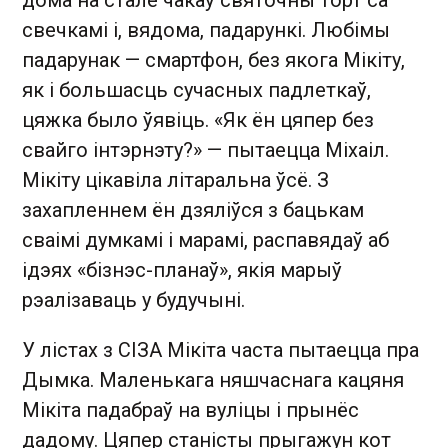
свечкамі і, вядома, падарункі. Любімы
падарунак — смартфон, без якога Мікіту,
як і большасць сучасных падлеткаў,
цяжка было ўявіць. «Як ён цяпер без
свайго інтэрнэту?» — пытаецца Міхаіл.
Мікіту цікавіла літаральна ўсё. З
захапленнем ён дзяліўся з бацькам
сваімі думкамі і марамі, распавядаў аб
ідэях «бізнэс-планаў», якія марыў
рэалізаваць у будучыні.
У лістах з СІЗА Мікіта часта пытаецца пра
Дымка. Маленькага няшчаснага кацяня
Мікіта падабраў на вуліцы і прынёс
дадому. Цяпер станісты прыгажун кот