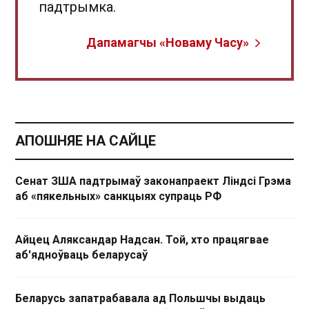
падтрымка.
Дапамагчы «Новаму Часу»
АПОШНЯЕ НА САЙЦЕ
Сенат ЗША падтрымаў законапраект Ліндсі Грэма
аб «пякельных» санкцыях супраць РФ
Айцец Аляксандар Надсан. Той, хто працягвае
аб'ядноўваць беларусаў
Беларусь запатрабавала ад Польшчы выдаць