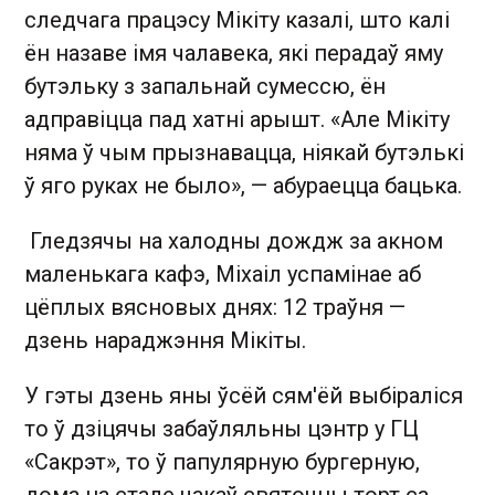
следчага працэсу Мікіту казалі, што калі
ён назаве імя чалавека, які перадаў яму
бутэльку з запальнай сумессю, ён
адправіцца пад хатні арышт. «Але Мікіту
няма ў чым прызнавацца, ніякай бутэлькі
ў яго руках не было», — абураецца бацька.
Гледзячы на халодны дождж за акном
маленькага кафэ, Міхаіл успамінае аб
цёплых вясновых днях: 12 траўня —
дзень нараджэння Мікіты.
У гэты дзень яны ўсёй сям'ёй выбіраліся
то ў дзіцячы забаўляльны цэнтр у ГЦ
«Сакрэт», то ў папулярную бургерную,
дома на стале чакаў святочны торт са