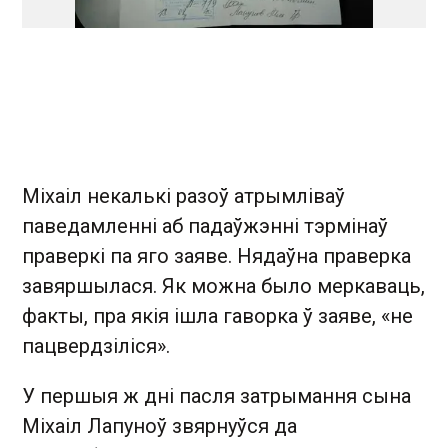
Міхаіл некалькі разоў атрымліваў
паведамленні аб падаўжэнні тэрмінаў
праверкі па яго заяве. Нядаўна праверка
завяршылася. Як можна было меркаваць,
факты, пра якія ішла гаворка ў заяве, «не
пацвердзіліся».
У першыя ж дні пасля затрымання сына
Міхаіл Лапуноў звярнуўся да