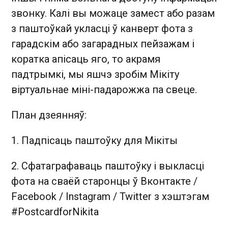
звонку. Калі вы можаце замест або разам
з паштоўкай укласці ў канверт фота з
гарадскім або загарадных пейзажам і
коратка апісаць яго, то акрамя
падтрымкі, мы яшчэ зробім Мікіту
віртуальнае міні-падарожжа па свеце.
План дзеянняў:
1. Падпісаць паштоўку для Мікіты
2. Сфатаграфаваць паштоўку і выкласці
фота на сваёй старонцы ў Вконтакте /
Facebook / Instagram / Twitter з хэштэгам
#PostcardforNikita