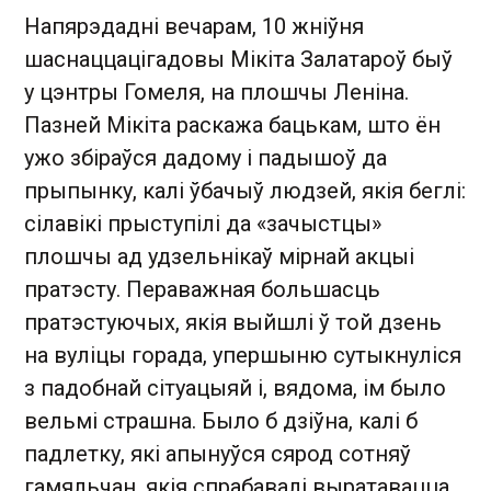
Напярэдадні вечарам, 10 жніўня
шаснаццацігадовы Мікіта Залатароў быў
у цэнтры Гомеля, на плошчы Леніна.
Пазней Мікіта раскажа бацькам, што ён
ужо збіраўся дадому і падышоў да
прыпынку, калі ўбачыў людзей, якія беглі:
сілавікі прыступілі да «зачыстцы»
плошчы ад удзельнікаў мірнай акцыі
пратэсту. Пераважная большасць
пратэстуючых, якія выйшлі ў той дзень
на вуліцы горада, упершыню сутыкнуліся
з падобнай сітуацыяй і, вядома, ім было
вельмі страшна. Было б дзіўна, калі б
падлетку, які апынуўся сярод сотняў
гамяльчан, якія спрабавалі выратавацца