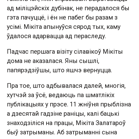
ад міліцэйскіх дубінак, не перадалося бы
гэта пачуццё, і ён не пабег бы разам з
усімі. Мікіта апынуўся сярод тых, каму
ўдалося адарвацца ад пераследу.
Падчас першага візіту сілавікоў Мікіты
дома не аказалася. Яны сышлі,
папярэдзіўшы, што яшчэ вернуцца.
Пра тое, што адбывалася далей, многія,
хутчэй за ўсё, ведаюць па шматлікіх
публікацыях у прэсе. 11 жніўня прыблізна
а дзесятай гадзіне раніцы, калі бацькі
знаходзіліся на працы, Мікіта Залатароў
быў затрыманы. Аб затрыманні сына