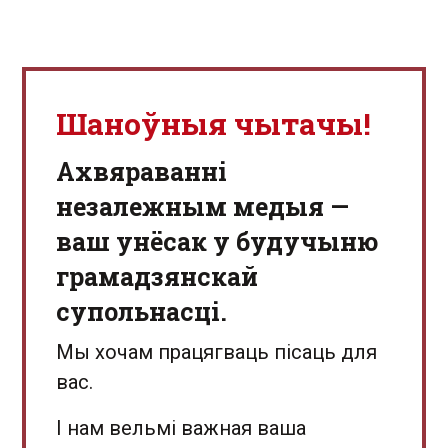
Шаноўныя чытачы!
Aхвяраванні
незалежным медыя —
ваш унёсак у будучыню
грамадзянскай
супольнасці.
Мы хочам працягваць пісаць для
вас.
І нам вельмі важная ваша