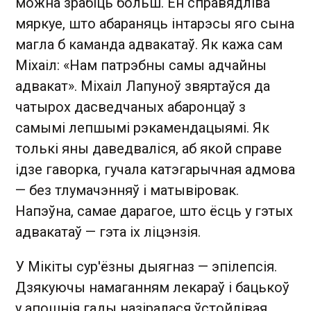
можна зрабіць больш. Ён справядліва
мяркуе, што абараняць інтарэсы яго сына
магла б каманда адвакатаў. Як кажа сам
Міхаіл: «Нам патрэбны самы адчайны
адвакат». Міхаіл Лапуноў звяртаўся да
чатырох дасведчаных абаронцаў з
самымі лепшымі рэкамендацыямі. Як
толькі яны даведваліся, аб якой справе
ідзе гаворка, гучала катэгарычная адмова
— без тлумачэнняў і матывіровак.
Напэўна, самае дарагое, што ёсць у гэтых
адвакатаў — гэта іх ліцэнзія.
У Мікіты сур'ёзны дыягназ — эпілепсія.
Дзякуючы намаганням лекараў і бацькоў
у апошнія гады назіралася ўстойлівая