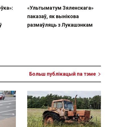
ўка»:
«Ультыматум Зяленскага»
паказаў, як вынікова
ў
размаўляць з Лукашэнкам
Больш публікацый па тэме