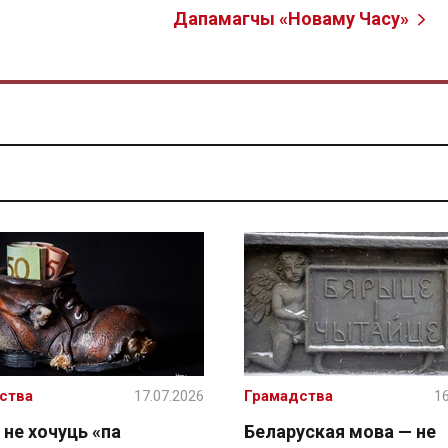
Дапамагчы «Новаму Часу»
ства
17.07.2026
Грамадства
16
 не хочуць «па
Беларуская мова — не