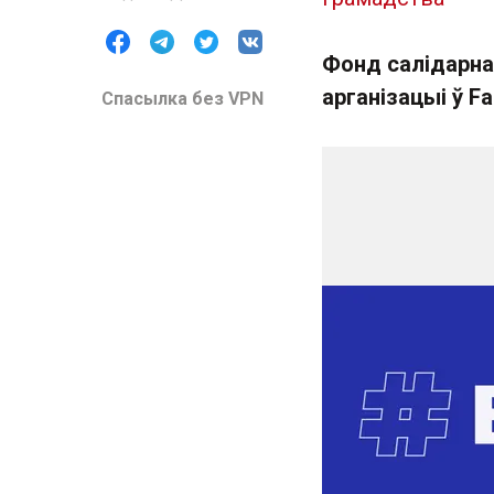
Фонд салідарна
арганізацыі ў F
Спасылка без VPN