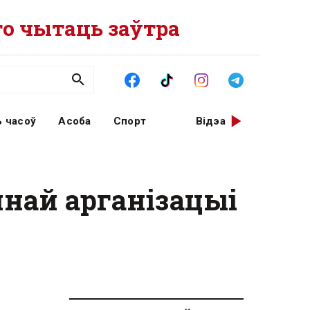
о чытаць заўтра
 часоў
Асоба
Спорт
Відэа
най арганізацыі