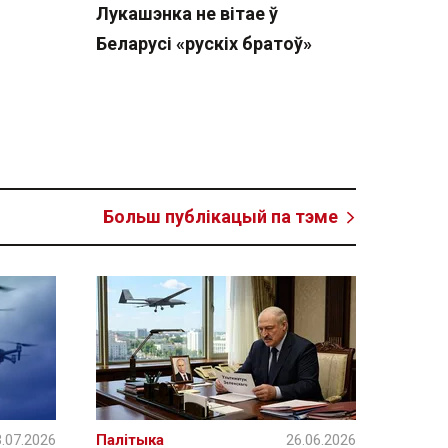
Лукашэнка не вітае ў
Беларусі «рускіх братоў»
Больш публікацый па тэме
.07.2026
Палітыка
26.06.2026