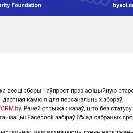
а весці зборы наўпрост праз афіцыйную старо
ндартная камісія для персанальных збораў,
FORM.by
. Раней стрыжак казаў, што без статусу
анізацыі Facebook забіраў 6% ад сабраных сро
рыстальнікі, якія адзначаюць дзень нараджэнн