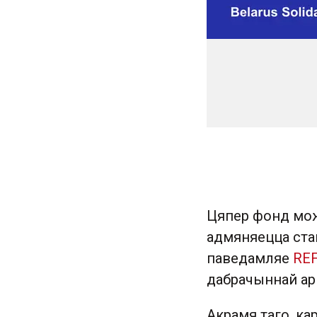
Цяпер фонд мож
адмяняецца ста
паведамляе
RE
дабрачыннай арг
Акрамя таго, ка