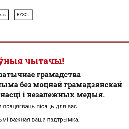
жак
BYSOL
ўныя чытачы!
ратычнае грамадства
ыма без моцнай грамадзянскай
насці і незалежных медыя.
 працягваць пісаць для вас.
льмі важная ваша падтрымка.