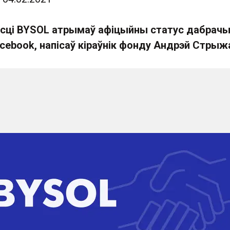
сці BYSOL атрымаў афіцыйны статус дабрач
acebook, напісаў кіраўнік фонду Андрэй Стрыж