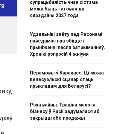
супрацьбалістычная сістэма
можа быць гатовая да
сярэдзіны 2027 года
Удзельнікі злёту пад Расонамі
паведамілі пра збіццё і
прыніжэнні пасля затрыманняў.
Хронікі рэпрэсій 4 жніўня
Перамовы ў Каракасе. Ці можа
венесуэльскі сцэнар стаць
прыкладам для Беларусі?
нку,
Рэха вайны: Траціна малога
бізнесу ў Расіі задумалася аб
дкаў.
закрыцці або продажы
я,