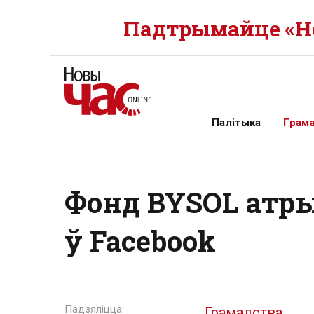
Падтрымайце «Но
Палітыка
Грам
Фонд BYSOL атры
ў Facebook
Грамадства