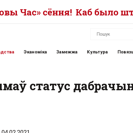
вы Час» сёння!
Каб было шт
адства
Эканоміка
Замежжа
Культура
Повязь
маў статус дабрачын
04.02.2021