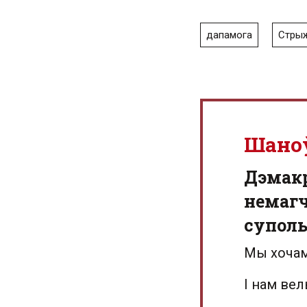
дапамога
Стры
Шано
Дэмак
немагч
суполь
Мы хочам
І нам ве