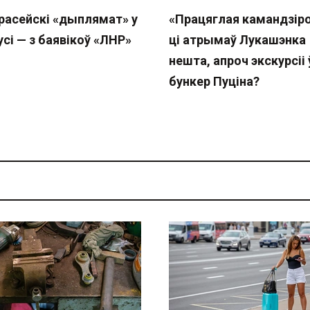
расейскі «дыплямат» у
«Працяглая камандзіро
сі — з баявікоў «ЛНР»
ці атрымаў Лукашэнка
нешта, апроч экскурсіі 
бункер Пуціна?