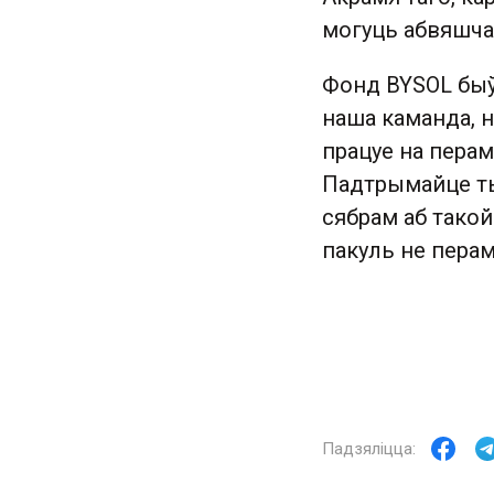
могуць абвяшча
Фонд BYSOL быў
наша каманда, н
працуе на перам
Падтрымайце ты
сябрам аб тако
пакуль не перам