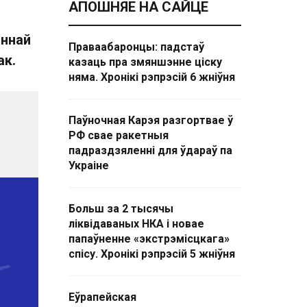
АПОШНЯЕ НА САЙЦЕ
ыннай
Праваабаронцы: падстаў
ак.
казаць пра змяншэнне ціску
няма. Хронікі рэпрэсій 6 жніўня
Паўночная Карэя разгортвае ў
РФ свае ракетныя
падраздзяленні для ўдараў па
Украіне
Больш за 2 тысячы
ліквідаваных НКА і новае
папаўненне «экстрэмісцкага»
спісу. Хронікі рэпрэсій 5 жніўня
Еўрапейская