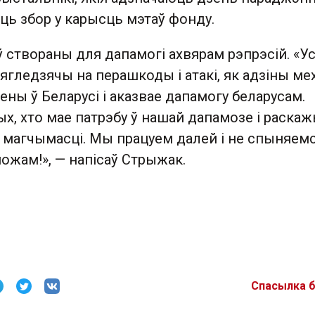
ць збор у карысць мэтаў фонду.
 створаны для дапамогі ахвярам рэпрэсій. «У
ягледзячы на перашкоды і атакі, як адзіны ме
ены ў Беларусі і аказвае дапамогу беларусам.
х, хто мае патрэбу ў нашай дапамозе і раска
й магчымасці. Мы працуем далей і не спыняем
ожам!», — напісаў Стрыжак.
Спасылка 