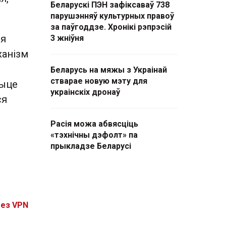
Беларускі ПЭН зафіксаваў 738
парушэнняў культурных правоў
за паўгоддзе. Хронікі рэпрэсій
ся
3 жніўня
ханізм
Беларусь на мяжы з Украінай
стварае новую мэту для
жыце
украінскіх дронаў
ся
Расія можа абвясціць
«тэхнічны дэфолт» па
прыкладзе Беларусі
без VPN