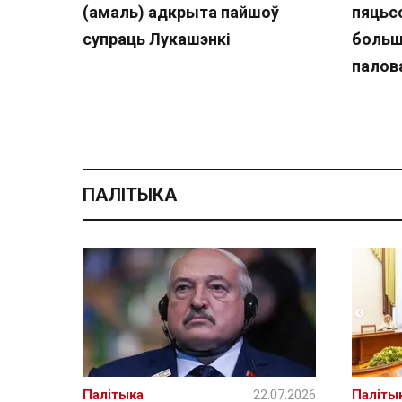
(амаль) адкрыта пайшоў
пяцьсо
супраць Лукашэнкі
больш
палов
ПАЛІТЫКА
Палітыка
22.07.2026
Паліты