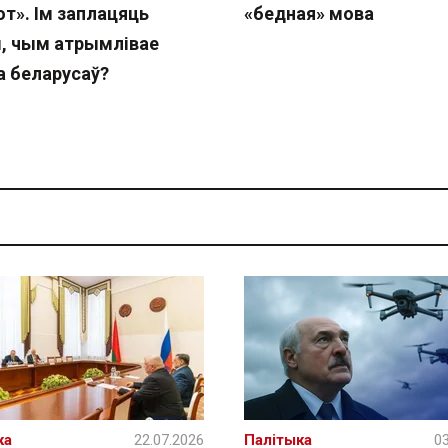
т». Ім заплацяць
«бедная» мова
, чым атрымлівае
а беларусаў?
ка
22.07.2026
Палітыка
03