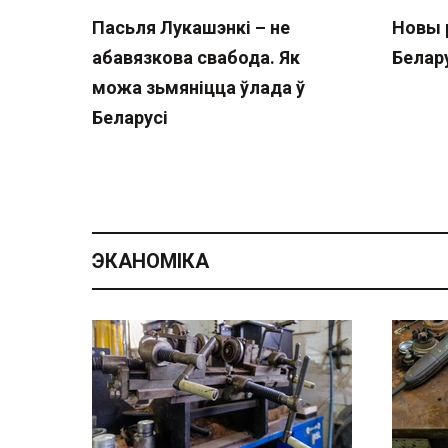
Пасьля Лукашэнкі – не
Новы 
абавязкова свабода. Як
Белару
можа зьмяніцца ўлада ў
Беларусі
ЭКАНОМІКА