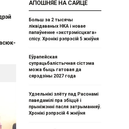
АПОШНЯЕ НА САЙЦЕ
дрэй
Больш за 2 тысячы
ліквідаваных НКА і новае
папаўненне «экстрэмісцкага»
спісу. Хронікі рэпрэсій 5 жніўня
насюк-
Еўрапейская
супрацьбалістычная сістэма
можа быць гатовая да
сярэдзіны 2027 года
Удзельнікі злёту пад Расонамі
паведамілі пра збіццё і
прыніжэнні пасля затрыманняў.
Хронікі рэпрэсій 4 жніўня