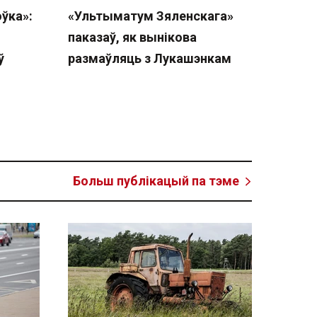
ўка»:
«Ультыматум Зяленскага»
паказаў, як вынікова
ў
размаўляць з Лукашэнкам
Больш публікацый па тэме