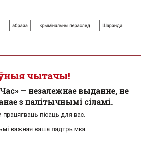
а
абраза
крымінальны пераслед
Шарэнда
ўныя чытачы!
Час» — незалежнае выданне, не
анае з палітычнымі сіламі.
 працягваць пісаць для вас.
льмі важная ваша падтрымка.