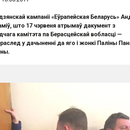
дзянскай кампаніі «Еўрапейская Беларусь» Ан
міў, што 17 чэрвеня атрымаў дакумент з
дчага камітэта па Берасцейскай вобласці —
раслед у дачыненні да яго і жонкі Паліны Па
ны.