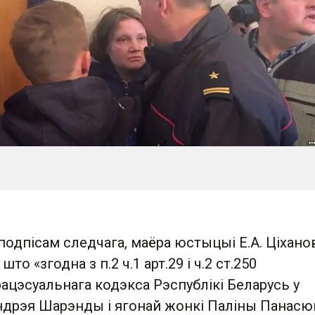
подпісам следчага, маёра юстыцыі E.A. Ціхано
то «згодна з п.2 ч.1 арт.29 і ч.2 ст.250
цэсуальнага кодэкса Рэспублікі Беларусь у
ндрэя Шарэнды і ягонай жонкі Паліны Панасю