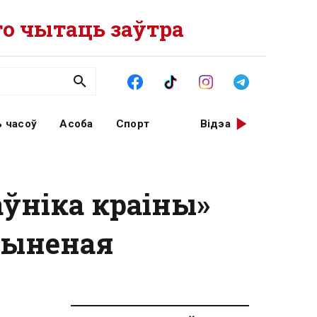
о чытаць заўтра
 часоў
Асоба
Спорт
Відэа
аўніка краіны»
пыненая