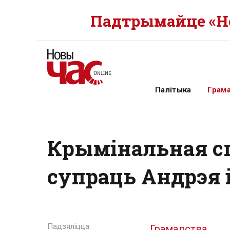
Падтрымайце «Но
Палітыка
Грам
Крымінальная сп
супраць Андрэя 
Грамадства