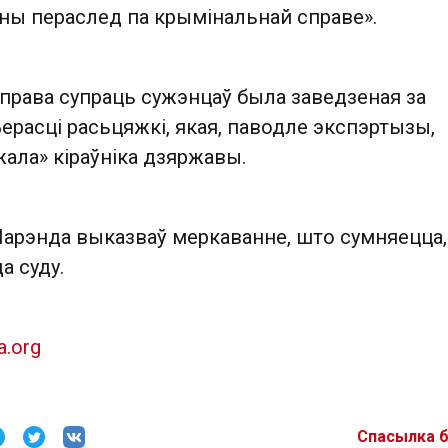
ы пераслед па крымінальнай справе».
права супраць сужэнцаў была заведзеная за
расці расьцяжкі, якая, паводле экспэртызы,
ала» кіраўніка дзяржавы.
арэнда выказваў меркаванне, што сумняецца,
а суду.
a.org
Спасылка 