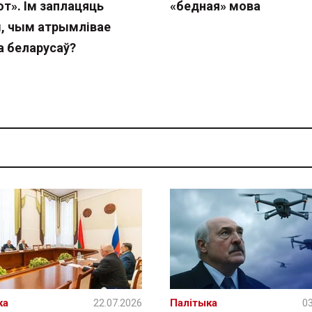
т». Ім заплацяць
«бедная» мова
, чым атрымлівае
а беларусаў?
ка
22.07.2026
Палітыка
03