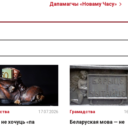
Дапамагчы «Новаму Часу»
ства
17.07.2026
Грамадства
16
 не хочуць «па
Беларуская мова — не