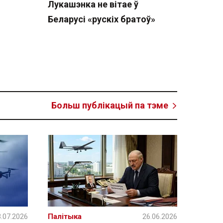
Лукашэнка не вітае ў
Беларусі «рускіх братоў»
Больш публікацый па тэме
.07.2026
Палітыка
26.06.2026