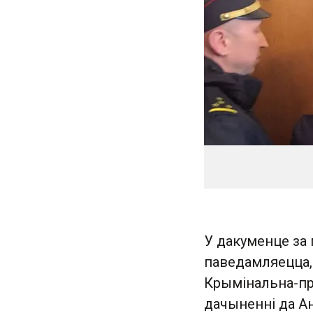
У дакуменце за 
паведамляецца, ш
Крымінальна-пра
дачыненні да А