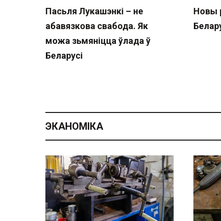
Пасьля Лукашэнкі – не
Новы 
абавязкова свабода. Як
Белару
можа зьмяніцца ўлада ў
Беларусі
ЭКАНОМІКА