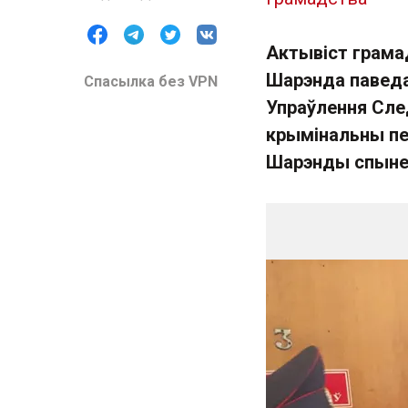
Актывіст грама
Шарэнда паведа
Спасылка без VPN
Упраўлення Сле
крымінальны пе
Шарэнды спыне