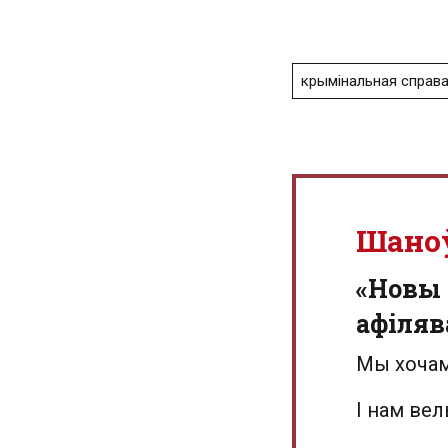
крымінальная справ
Шано
«Новы 
афіляв
Мы хочам
І нам ве