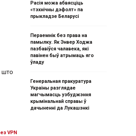
Расія можа абвясціць
«тэхнічны дэфолт» па
прыкладзе Беларусі
Пераемнік без права на
памылку. Як Энвер Ходжа
пазбавіўся чалавека, які
павінен быў атрымаць яго
ўладу
 што
Генеральная пракуратура
Украіны разглядае
магчымасць узбуджэння
крымінальнай справы ў
дачыненні да Лукашэнкі
без VPN