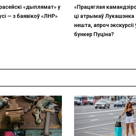
расейскі «дыплямат» у
«Працяглая камандзіро
сі — з баявікоў «ЛНР»
ці атрымаў Лукашэнка
нешта, апроч экскурсіі 
бункер Пуціна?