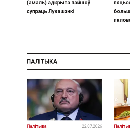
(амаль) адкрыта пайшоў
пяцьсо
супраць Лукашэнкі
больш
палов
ПАЛІТЫКА
Палітыка
22.07.2026
Паліты