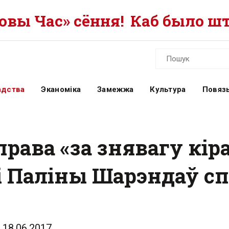
вы Час» сёння!
Каб было шт
адства
Эканоміка
Замежжа
Культура
Повязь
рава «за знявагу кір
і Паліны Шарэндаў с
18.06.2017