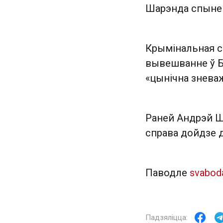
Шарэнда спынен
Крымінальная с
вывешванне ў Бе
«цынічна зневаж
Раней Андрэй Ш
справа дойдзе д
Паводле
svabod