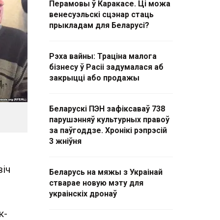
Перамовы ў Каракасе. Ці можа
венесуэльскі сцэнар стаць
прыкладам для Беларусі?
Рэха вайны: Траціна малога
бізнесу ў Расіі задумалася аб
закрыцці або продажы
Беларускі ПЭН зафіксаваў 738
парушэнняў культурных правоў
за паўгоддзе. Хронікі рэпрэсій
3 жніўня
віч
Беларусь на мяжы з Украінай
стварае новую мэту для
украінскіх дронаў
к-