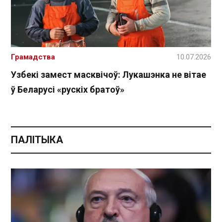
Грамадства
10.07.2026
Узбекі замест масквічоў: Лукашэнка не вітае
ў Беларусі «рускіх братоў»
ПАЛІТЫКА