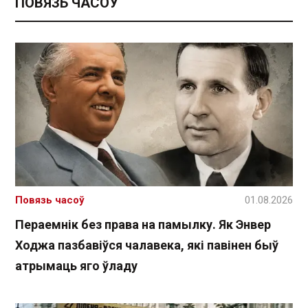
ПОВЯЗЬ ЧАСОЎ
Повязь часоў
01.08.2026
Пераемнік без права на памылку. Як Энвер
Ходжа пазбавіўся чалавека, які павінен быў
атрымаць яго ўладу