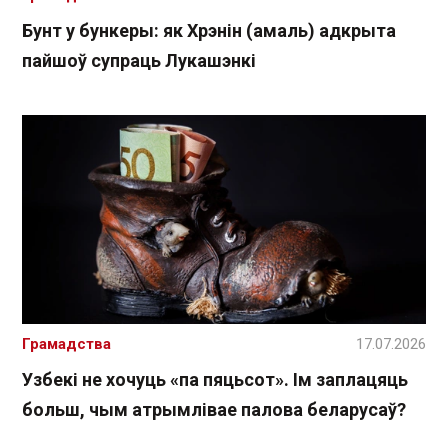
Бунт у бункеры: як Хрэнін (амаль) адкрыта
пайшоў супраць Лукашэнкі
Грамадства
17.07.2026
Узбекі не хочуць «па пяцьсот». Ім заплацяць
больш, чым атрымлівае палова беларусаў?