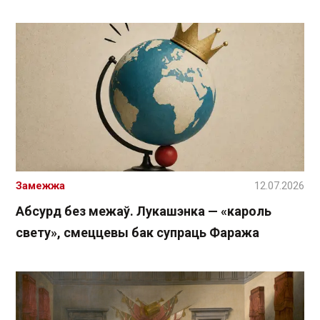
Замежжа
12.07.2026
Абсурд без межаў. Лукашэнка — «кароль
свету», смеццевы бак супраць Фаража