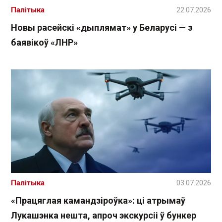
Палітыка
22.07.2026
Новы расейскі «дыплямат» у Беларусі — з
баявікоў «ЛНР»
Палітыка
03.07.2026
«Працяглая камандзіроўка»: ці атрымаў
Лукашэнка нешта, апроч экскурсіі ў бункер