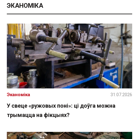
ЭКАНОМІКА
Эканоміка
31.07.2026
У свеце «ружовых поні»: ці доўга можна
трымацца на фікцыях?