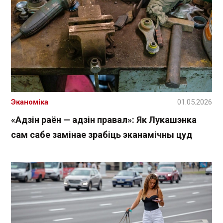
Эканоміка
01.05.2026
«Адзін раён — адзін правал»: Як Лукашэнка
сам сабе замінае зрабіць эканамічны цуд