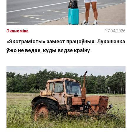
Эканоміка
17.04.2026
«Экстрэмісты» замест працоўных: Лукашэнка
ўжо не ведае, куды вядзе краіну