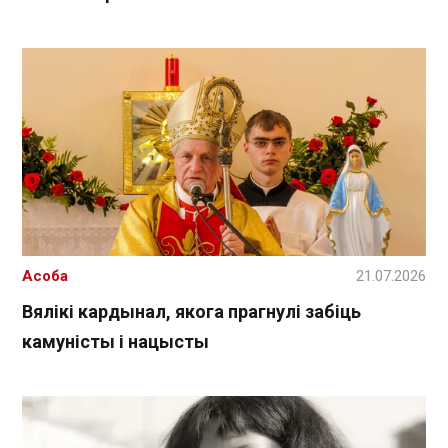
Асоба
21.07.2026
Вялікі кардынал, якога прагнулі забіць
камуністы і нацысты