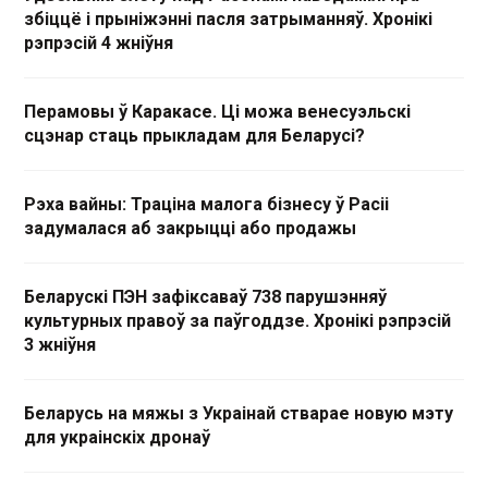
збіццё і прыніжэнні пасля затрыманняў. Хронікі
рэпрэсій 4 жніўня
Перамовы ў Каракасе. Ці можа венесуэльскі
сцэнар стаць прыкладам для Беларусі?
Рэха вайны: Траціна малога бізнесу ў Расіі
задумалася аб закрыцці або продажы
Беларускі ПЭН зафіксаваў 738 парушэнняў
культурных правоў за паўгоддзе. Хронікі рэпрэсій
3 жніўня
Беларусь на мяжы з Украінай стварае новую мэту
для украінскіх дронаў