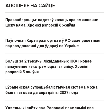
АПОШНЯЕ НА САЙЦЕ
Праваабаронцы: падстаў казаць пра змяншэнне
ціску няма. Хронікі рэпрэсій 6 жніўня
Паўночная Карэя разгортвае ў РФ свае ракетныя
падраздзяленні для ўдараў па Украіне
Больш за 2 тысячы ліквідаваных НКА і новае
папаўненне «экстрэмісцкага» спісу. Хронікі
рэпрэсій 5 жніўня
Еўрапейская супрацьбалістычная сістэма можа
быць гатовая да сярэдзіны 2027 года
Удзельнікі злёту пад Расонамі паведамілі пра