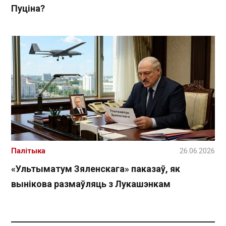
Пуціна?
Палітыка
26.06.2026
«Ультыматум Зяленскага» паказаў, як
вынікова размаўляць з Лукашэнкам