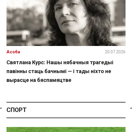
Асоба
20.07.2026
Святлана Курс: Нашы нябачныя трагедыі
павінны стаць бачнымі — і тады ніхто не
вырасце на бяспамяцтве
СПОРТ
Спасылка без VPN