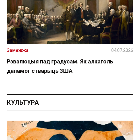
Замежжа
04.07.2026
Рэвалюцыя пад градусам. Як алкаголь
дапамог стварыць ЗША
КУЛЬТУРА