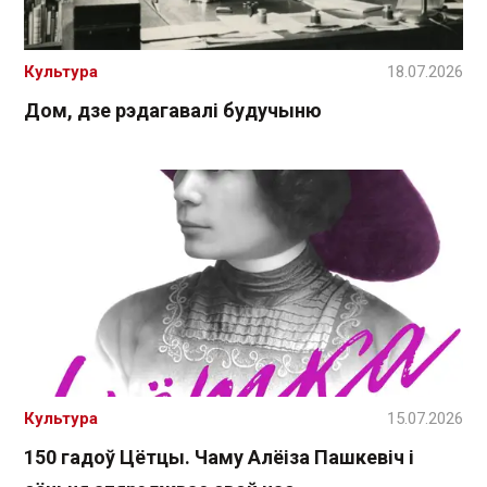
Культура
18.07.2026
Дом, дзе рэдагавалі будучыню
Культура
15.07.2026
150 гадоў Цётцы. Чаму Алёіза Пашкевіч і