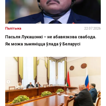
Палітыка
22.07.2026
Пасьля Лукашэнкі – не абавязкова свабода.
Як можа зьмяніцца ўлада ў Беларусі