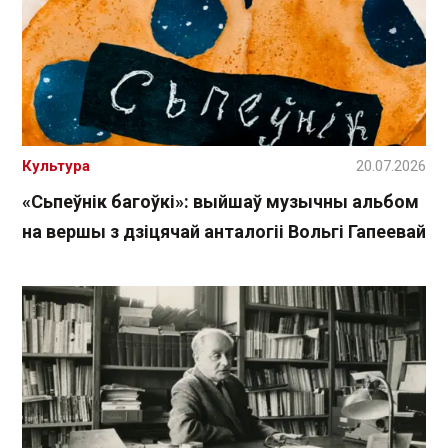
Культура
20.07.2026
«Сьпеўнік багоўкі»: выйшаў музычны альбом
на вершы з дзіцячай анталогіі Вольгі Гапеевай