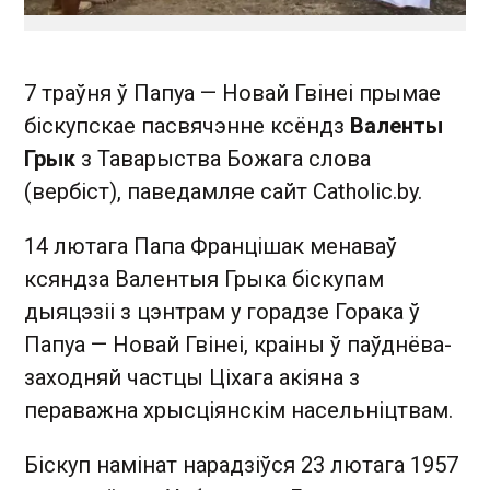
7 траўня ў Папуа — Новай Гвінеі прымае
біскупскае пасвячэнне ксёндз
Валенты
Грык
з Таварыства Божага слова
(вербіст), паведамляе сайт Catholic.by.
14 лютага Папа Францішак менаваў
ксяндза Валентыя Грыка біскупам
дыяцэзіі з цэнтрам у горадзе Горака ў
Папуа — Новай Гвінеі, краіны ў паўднёва-
заходняй частцы Ціхага акіяна з
пераважна хрысціянскім насельніцтвам.
Біскуп намінат нарадзіўся 23 лютага 1957