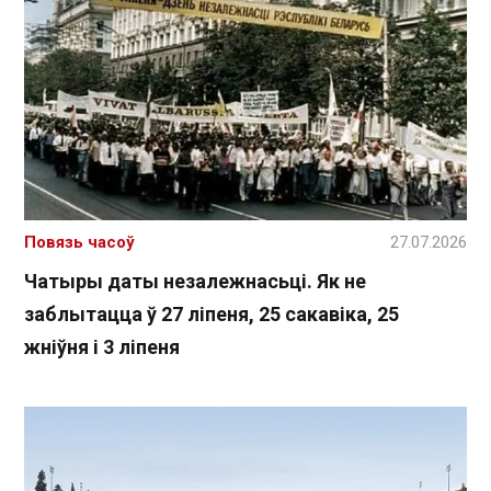
Повязь часоў
27.07.2026
Чатыры даты незалежнасьці. Як не
заблытацца ў 27 ліпеня, 25 сакавіка, 25
жніўня і 3 ліпеня