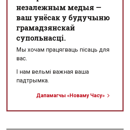
незалежным медыя —
ваш унёсак у будучыню
грамадзянскай
супольнасці.
Мы хочам працягваць пісаць для
вас.
І нам вельмі важная ваша
падтрымка.
Дапамагчы «Новаму Часу»