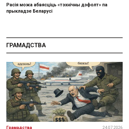
Расія можа абвясціць «тэхнічны дэфолт» па
прыкладзе Беларусі
ГРАМАДСТВА
Грамадства
24.07.2026