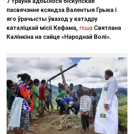
7 траўня адбылося біскупскае
пасвячэнне ксяндза Валентыя Грыка і
яго ўрачысты ўваход у катэдру
каталіцкай місіі Кефама,
піша
Святлана
Калінкіна на сайце «Народнай Волі».