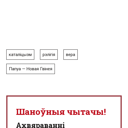
каталіцызм
рэлігія
вера
Папуа — Новая Гвінея
Шаноўныя чытачы!
Aхвяраванні