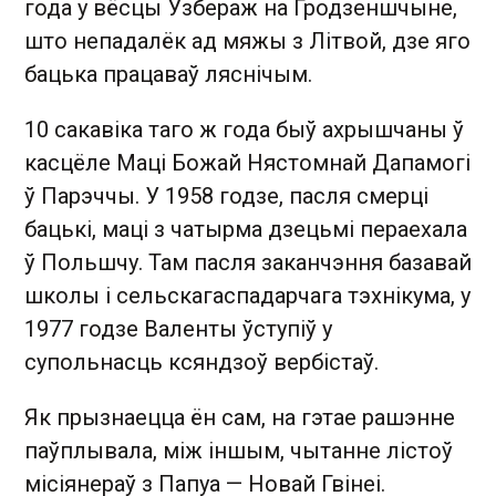
года у вёсцы Узбераж на Гродзеншчыне,
што непадалёк ад мяжы з Літвой, дзе яго
бацька працаваў ляснічым.
10 сакавіка таго ж года быў ахрышчаны ў
касцёле Маці Божай Нястомнай Дапамогі
ў Парэччы. У 1958 годзе, пасля смерці
бацькі, маці з чатырма дзецьмі пераехала
ў Польшчу. Там пасля заканчэння базавай
школы і сельскагаспадарчага тэхнікума, у
1977 годзе Валенты ўступіў у
супольнасць ксяндзоў вербістаў.
Як прызнаецца ён сам, на гэтае рашэнне
паўплывала, між іншым, чытанне лістоў
місіянераў з Папуа — Новай Гвінеі.