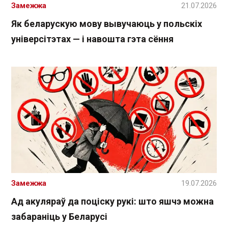
Замежжа
21.07.2026
Як беларускую мову вывучаюць у польскіх
універсітэтах — і навошта гэта сёння
Замежжа
19.07.2026
Ад акуляраў да поціску рукі: што яшчэ можна
забараніць у Беларусі