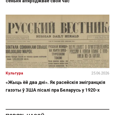
сёньня апярэджвае свой час
Культура
25.06.2026
«Жыць ёй два дні». Як расейскія эмігранцкія
газэты ў ЗША пісалі пра Беларусь у 1920-х