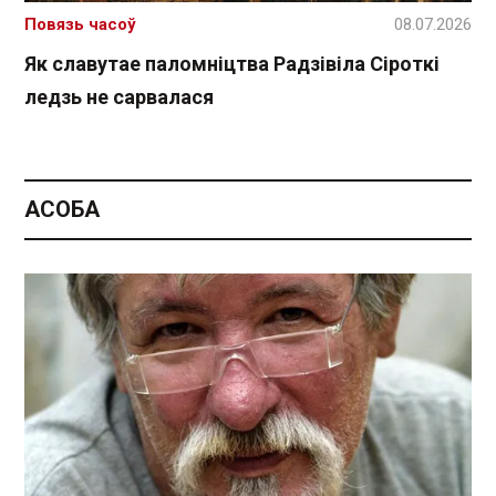
Повязь часоў
08.07.2026
Як славутае паломніцтва Радзівіла Сіроткі
ледзь не сарвалася
АСОБА