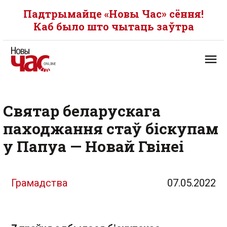
Падтрымайце «Новы Час» сёння!
Каб было што чытаць заўтра
Святар беларускага
паходжання стаў біскупам
у Папуа — Новай Гвінеі
Грамадства
07.05.2022