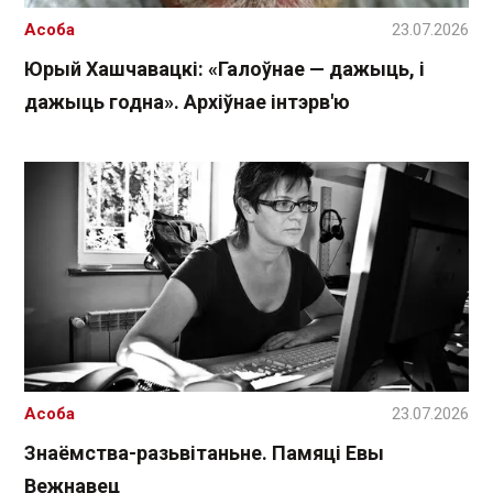
Асоба
23.07.2026
Юрый Хашчавацкі: «Галоўнае — дажыць, і
дажыць годна». Архіўнае інтэрв'ю
Асоба
23.07.2026
Знаёмства-разьвітаньне. Памяці Евы
Вежнавец