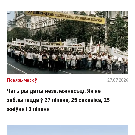
Повязь часоў
27.07.2026
Чатыры даты незалежнасьці. Як не
заблытацца ў 27 ліпеня, 25 сакавіка, 25
жніўня і 3 ліпеня