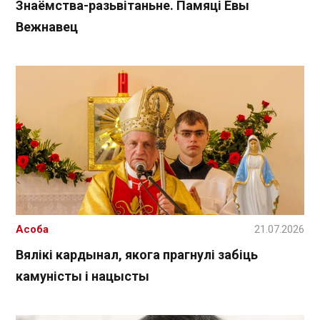
Знаёмства-разьвітаньне. Памяці Евы
Вежнавец
Асоба
21.07.2026
Вялікі кардынал, якога прагнулі забіць
камуністы і нацысты