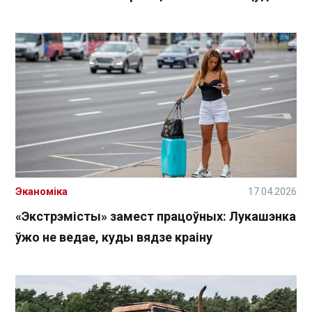
Эканоміка
17.04.2026
«Экстрэмісты» замест працоўных: Лукашэнка
ўжо не ведае, куды вядзе краіну