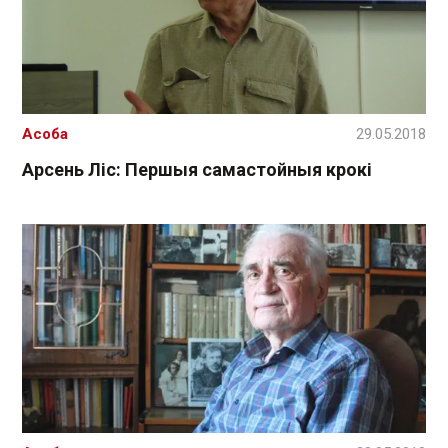
Асоба
29.05.2018
Арсень Ліс: Першыя самастойныя крокі