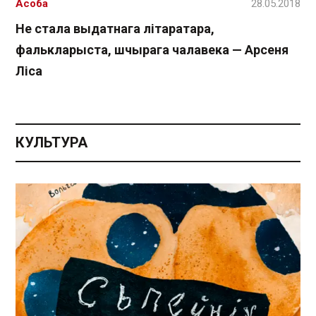
Асоба
28.05.2018
Не стала выдатнага літаратара,
фалькларыста, шчырага чалавека — Арсеня
Ліса
КУЛЬТУРА