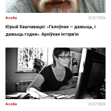
Асоба
23.07.2026
Юрый Хашчавацкі: «Галоўнае — дажыць, і
дажыць годна». Архіўнае інтэрв'ю
Асоба
23.07.2026