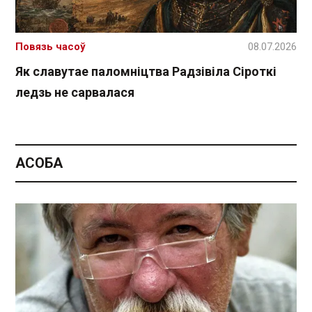
Повязь часоў
08.07.2026
Як славутае паломніцтва Радзівіла Сіроткі
ледзь не сарвалася
АСОБА