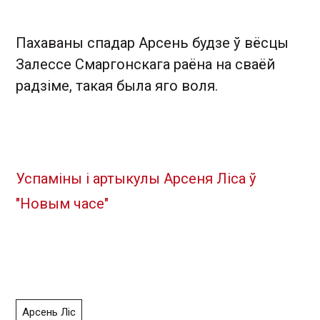
Пахаваны спадар Арсень будзе ў вёсцы
Залессе Смаргонскага раёна на сваёй
радзіме, такая была яго воля.
Успаміны і артыкулы Арсеня Ліса ў
"Новым часе"
Арсень Ліс