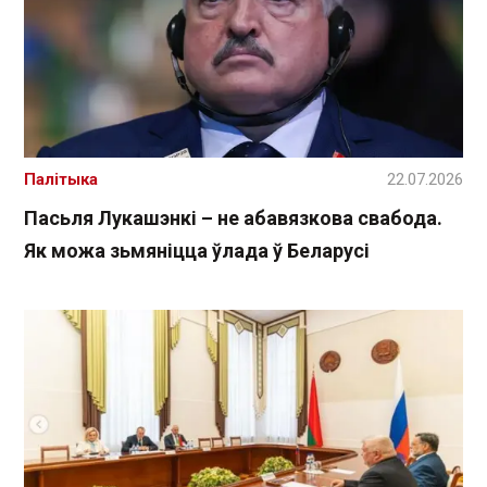
Палітыка
22.07.2026
Пасьля Лукашэнкі – не абавязкова свабода.
Як можа зьмяніцца ўлада ў Беларусі