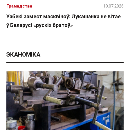
Грамадства
10.07.2026
Узбекі замест масквічоў: Лукашэнка не вітае
ў Беларусі «рускіх братоў»
ЭКАНОМІКА