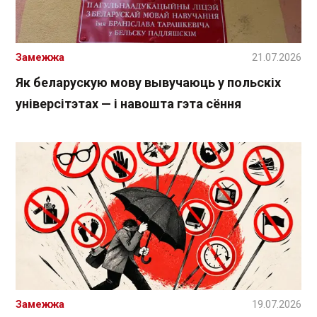
Замежжа
21.07.2026
Як беларускую мову вывучаюць у польскіх
універсітэтах — і навошта гэта сёння
Замежжа
19.07.2026