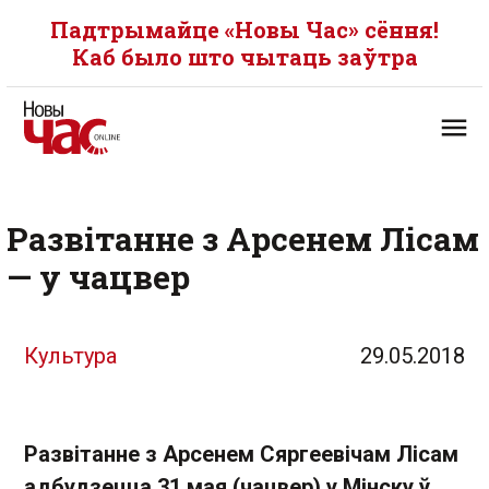
Падтрымайце «Новы Час» сёння!
Каб было што чытаць заўтра
Развітанне з Арсенем Лісам
— у чацвер
Культура
29.05.2018
Развітанне з Арсенем Сяргеевічам Лісам
адбудзецца 31 мая (чацвер) у Мінску ў