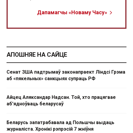
Дапамагчы «Новаму Часу»
АПОШНЯЕ НА САЙЦЕ
Сенат ЗША падтрымаў законапраект Ліндсі Грэма
аб «пякельных» санкцыях супраць РФ
Айцец Аляксандар Надсан. Той, хто працягвае
аб'ядноўваць беларусаў
Беларусь запатрабавала ад Польшчы выдаць
журналіста. Хронікі рэпрэсій 7 жніўня