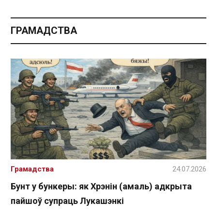
ГРАМАДСТВА
Грамадства
24.07.2026
Бунт у бункеры: як Хрэнін (амаль) адкрыта
пайшоў супраць Лукашэнкі