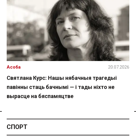
Асоба
20.07.2026
Святлана Курс: Нашы нябачныя трагедыі
павінны стаць бачнымі — і тады ніхто не
вырасце на бяспамяцтве
Спасылка без VPN
СПОРТ