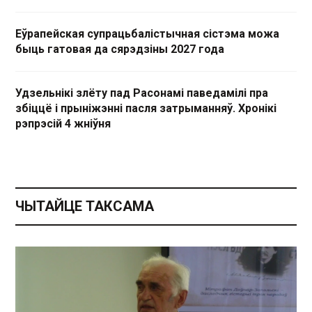
Еўрапейская супрацьбалістычная сістэма можа
быць гатовая да сярэдзіны 2027 года
Удзельнікі злёту пад Расонамі паведамілі пра
збіццё і прыніжэнні пасля затрыманняў. Хронікі
рэпрэсій 4 жніўня
ЧЫТАЙЦЕ ТАКСАМА