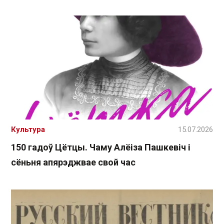
Культура
15.07.2026
150 гадоў Цётцы. Чаму Алёіза Пашкевіч і
сёньня апярэджвае свой час