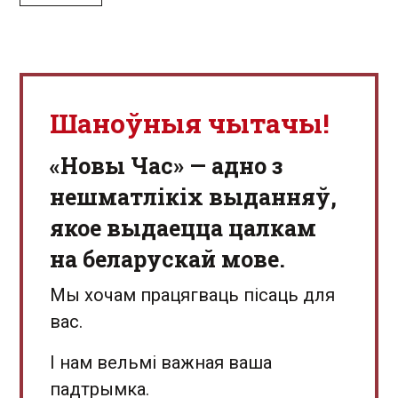
Шаноўныя чытачы!
«Новы Час» — адно з
нешматлікіх выданняў,
якое выдаецца цалкам
на беларускай мове.
Мы хочам працягваць пісаць для
вас.
І нам вельмі важная ваша
падтрымка.