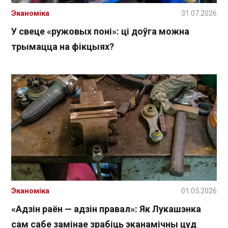
Эканоміка
31.07.2026
У свеце «ружовых поні»: ці доўга можна
трымацца на фікцыях?
Эканоміка
01.05.2026
«Адзін раён — адзін правал»: Як Лукашэнка
сам сабе замінае зрабіць эканамічны цуд