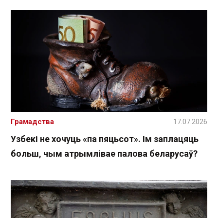
Грамадства
17.07.2026
Узбекі не хочуць «па пяцьсот». Ім заплацяць
больш, чым атрымлівае палова беларусаў?