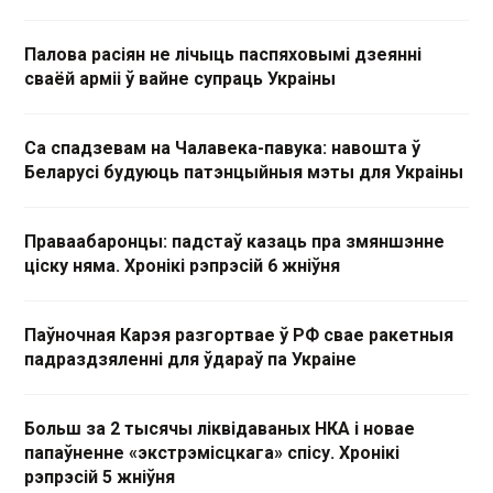
Палова расіян не лічыць паспяховымі дзеянні
сваёй арміі ў вайне супраць Украіны
Са спадзевам на Чалавека-павука: навошта ў
Беларусі будуюць патэнцыйныя мэты для Украіны
Праваабаронцы: падстаў казаць пра змяншэнне
ціску няма. Хронікі рэпрэсій 6 жніўня
Паўночная Карэя разгортвае ў РФ свае ракетныя
падраздзяленні для ўдараў па Украіне
Больш за 2 тысячы ліквідаваных НКА і новае
папаўненне «экстрэмісцкага» спісу. Хронікі
рэпрэсій 5 жніўня