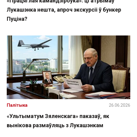
«Працяглая камандзіроўка»: ці атрымаў
Лукашэнка нешта, апроч экскурсіі ў бункер
Пуціна?
Палітыка
26.06.2026
«Ультыматум Зяленскага» паказаў, як
вынікова размаўляць з Лукашэнкам