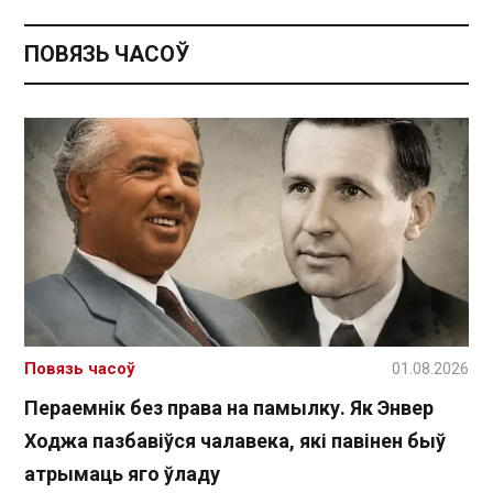
ПОВЯЗЬ ЧАСОЎ
Повязь часоў
01.08.2026
Пераемнік без права на памылку. Як Энвер
Ходжа пазбавіўся чалавека, які павінен быў
атрымаць яго ўладу