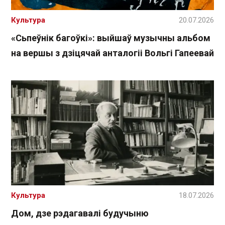
Культура
20.07.2026
«Сьпеўнік багоўкі»: выйшаў музычны альбом
на вершы з дзіцячай анталогіі Вольгі Гапеевай
Культура
18.07.2026
Дом, дзе рэдагавалі будучыню