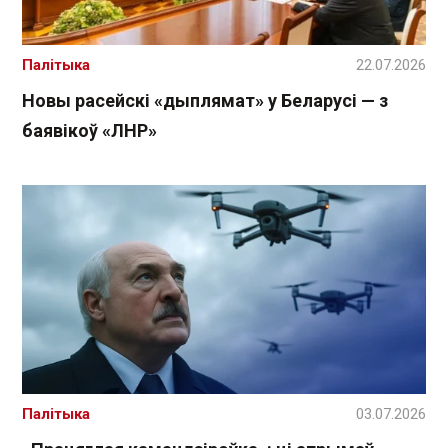
Палітыка
22.07.2026
Новы расейскі «дыплямат» у Беларусі — з
баявікоў «ЛНР»
Палітыка
03.07.2026