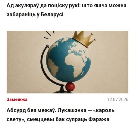
Ад акуляраў да поціску рукі: што яшчэ можна
забараніць у Беларусі
Замежжа
12.07.2026
Абсурд без межаў. Лукашэнка — «кароль
свету», смеццевы бак супраць Фаража