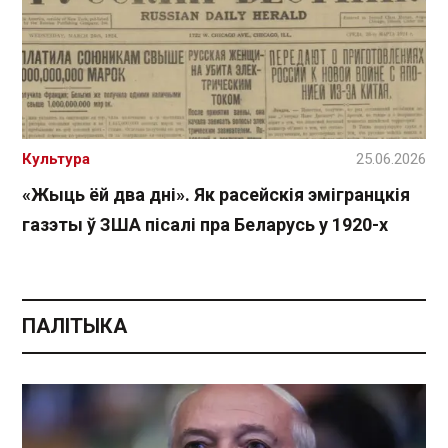
Культура
25.06.2026
«Жыць ёй два дні». Як расейскія эмігранцкія
газэты ў ЗША пісалі пра Беларусь у 1920-х
ПАЛІТЫКА