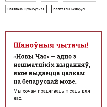
Святлана Ціханоўская
палітвязні Беларусі
Шаноўныя чытачы!
«Новы Час» — адно з
нешматлікіх выданняў,
якое выдаецца цалкам
на беларускай мове.
Мы хочам працягваць пісаць для
вас.