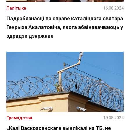
Палітыка
16.08.2024
Падрабязнасці па справе каталіцкага святара
Генрыха Акалатовіча, якога абвінавачваюць у
здрадзе дзяржаве
Грамадства
19.08.2024
«Калі Васкрасенскага выклікалі на ТБ, не