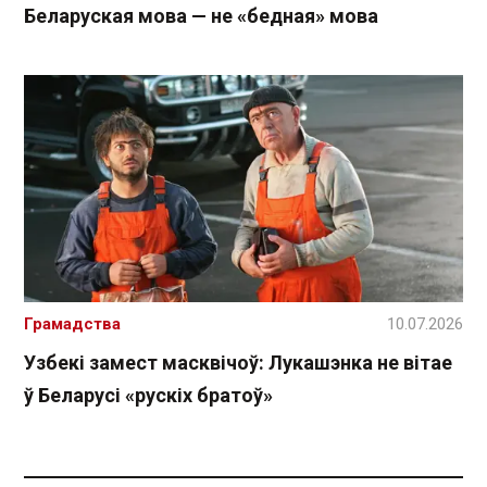
Беларуская мова — не «бедная» мова
Грамадства
10.07.2026
Узбекі замест масквічоў: Лукашэнка не вітае
ў Беларусі «рускіх братоў»