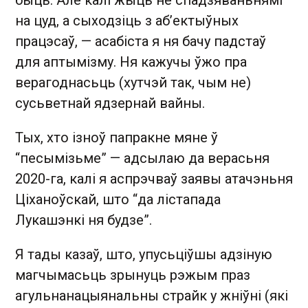
на цуд, а сыходзіць з аб’ектыўных
працэсаў, — асабіста я ня бачу падстаў
для аптымізму. Ня кажучы ўжо пра
верагоднасьць (хутчэй так, чым не)
сусьветнай ядзернай вайны.
Тых, хто ізноў папракне мяне ў
“песымізьме” — адсылаю да верасьня
2020-га, калі я аспрэчваў заявы атачэньня
Ціханоўскай, што “да лістапада
Лукашэнкі ня будзе”.
Я тады казаў, што, упусьціўшы адзіную
магчымасьць зрынуць рэжым праз
агульнанацыянальны страйк у жніўні (які