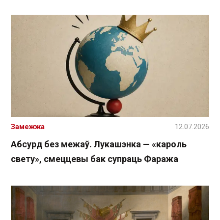
Замежжа
12.07.2026
Абсурд без межаў. Лукашэнка — «кароль
свету», смеццевы бак супраць Фаража