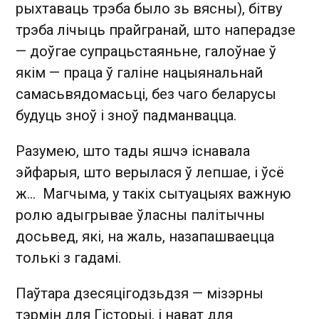
рыхтаваць трэба было зь вясны), бітву
трэба лічыць прайгранай, што наперадзе
— доўгае супрацьстаяньне, галоўнае ў
якім — праца ў галіне нацыянальнай
самасьвядомасьці, без чаго беларусы
будуць зноў і зноў падманвацца.
Разумею, што тады яшчэ існавала
эйфарыя, што верылася ў лепшае, і ўсё
ж… Магчыма, у такіх сытуацыях важную
ролю адыгрывае ўласны палітычны
досьвед, які, на жаль, назапашваецца
толькі з гадамі.
Паўтара дзесяцігодзьдзя — мізэрны
тэрмін для Гісторыі, і нават для