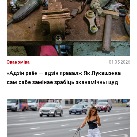
Эканоміка
01.05.2026
«Адзін раён — адзін правал»: Як Лукашэнка
сам сабе замінае зрабіць эканамічны цуд