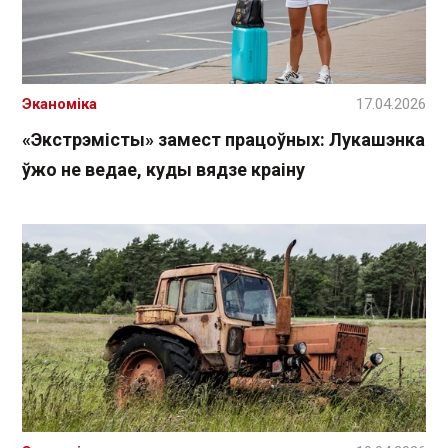
Эканоміка
17.04.2026
«Экстрэмісты» замест працоўных: Лукашэнка
ўжо не ведае, куды вядзе краіну