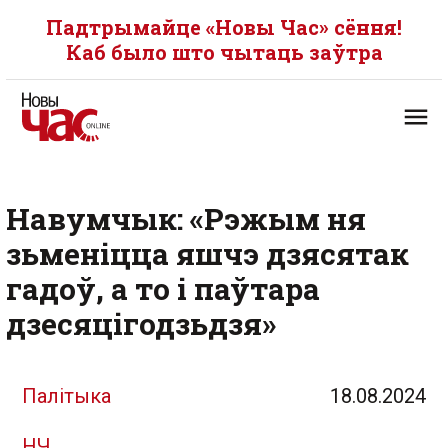
Падтрымайце «Новы Час» сёння!
Каб было што чытаць заўтра
Навумчык: «Рэжым ня
зьменіцца яшчэ дзясятак
гадоў, а то і паўтара
дзесяцігодзьдзя»
Палітыка
18.08.2024
НЧ