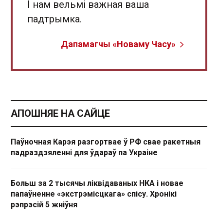
І нам вельмі важная ваша
падтрымка.
Дапамагчы «Новаму Часу»
АПОШНЯЕ НА САЙЦЕ
Паўночная Карэя разгортвае ў РФ свае ракетныя
падраздзяленні для ўдараў па Украіне
Больш за 2 тысячы ліквідаваных НКА і новае
папаўненне «экстрэмісцкага» спісу. Хронікі
рэпрэсій 5 жніўня