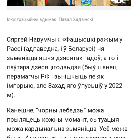
Ілюстрацыйны здымак. Павал Хадзінскі
Сяргей Навумчык: «Фашысцкі рэжым у
Расеі (адпаведна, і ў Беларусі) ня
зьменіцца яшчэ дзясятак гадоў, а то і
паўтара дзесяцігодзьдзя (быў шанец
перамагчы РФ і зьнішчыць яе як
імпэрыю, але Захад яго ўпусьціў у 2022-
м).
Канешне, “чорны лебедзь” можа
прыляцець кожны момант, сытуацыя
можа кардынальна зьмяніцца. Усё можа
быць. Але калі жыць не спадзяваньнямі