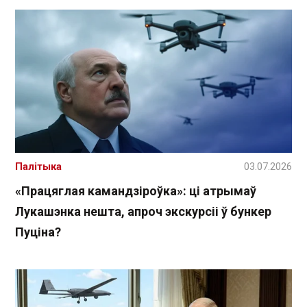
Палітыка
03.07.2026
«Працяглая камандзіроўка»: ці атрымаў
Лукашэнка нешта, апроч экскурсіі ў бункер
Пуціна?