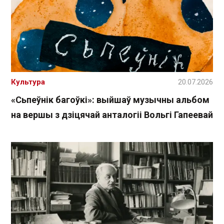
Культура
20.07.2026
«Сьпеўнік багоўкі»: выйшаў музычны альбом
на вершы з дзіцячай анталогіі Вольгі Гапеевай