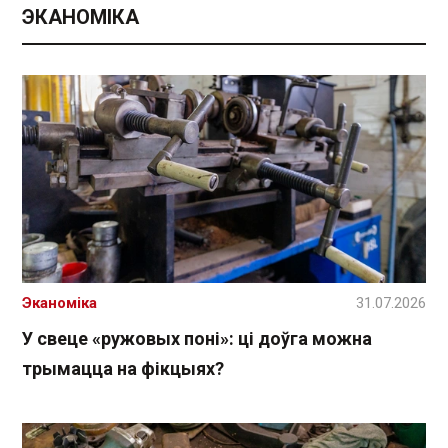
ЭКАНОМІКА
Эканоміка
31.07.2026
У свеце «ружовых поні»: ці доўга можна
трымацца на фікцыях?