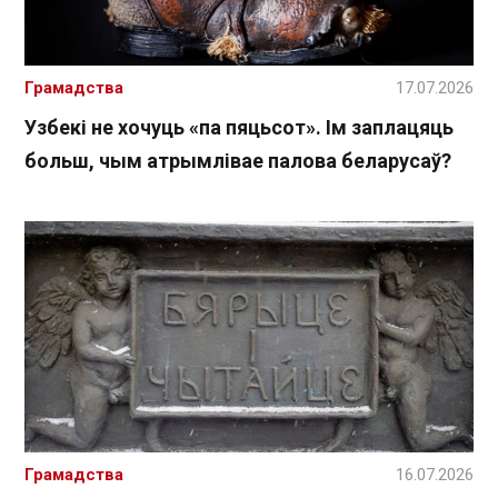
Грамадства
17.07.2026
Узбекі не хочуць «па пяцьсот». Ім заплацяць
больш, чым атрымлівае палова беларусаў?
Грамадства
16.07.2026