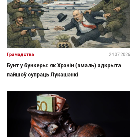
Грамадства
24.07.2026
Бунт у бункеры: як Хрэнін (амаль) адкрыта
пайшоў супраць Лукашэнкі