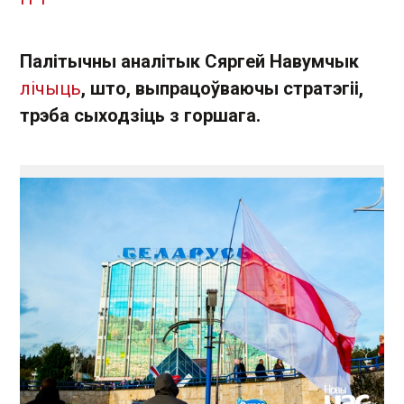
Палітычны аналітык Сяргей Навумчык
лічыць
, што, выпрацоўваючы стратэгіі,
трэба сыходзіць з горшага.