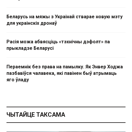
Беларусь на мяжы з Украінай стварае новую мэту
для украінскіх дронаў
Расія можа абвясціць «тэхнічны дэфолт» па
прыкладзе Беларусі
Пераемнік без права на памылку. Як Энвер Ходжа
пазбавіўся чалавека, які павінен быў атрымаць
яго ўладу
ЧЫТАЙЦЕ ТАКСАМА