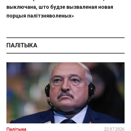
выключана, што будзе вызваленая новая
порцыя палітзняволеных»
ПАЛІТЫКА
Палітыка
22.07.2026