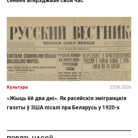
сёньня апярэджвае свой час
Культура
25.06.2026
«Жыць ёй два дні». Як расейскія эмігранцкія
газэты ў ЗША пісалі пра Беларусь у 1920-х