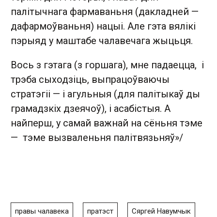
палітычнага фармаваньня (дакладней —
дафармоўваньня) нацыі. Але гэта вялікі
пэрыяд у маштабе чалавечага жыцьця.
Вось з гэтага (з горшага), мне падаецца, і
трэба сыходзіць, выпрацоўваючы
стратэгіі — і агульныя (для палітыкаў ды
грамадзкіх дзеячоў), і асабістыя. А
найперш, у самай важнай на сёньня тэме
— тэме вызваленьня палітвязьняў
»/
правы чалавека
пратэст
Сяргей Навумчык