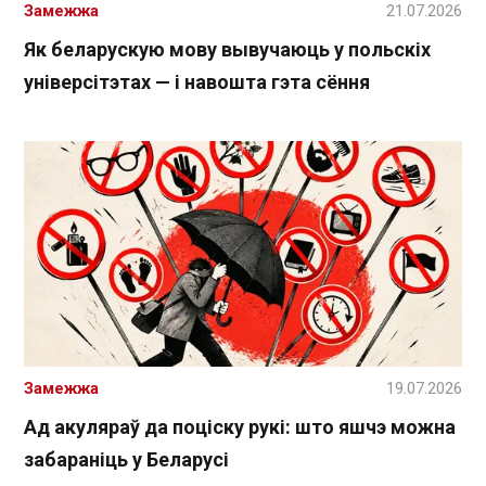
Замежжа
21.07.2026
Як беларускую мову вывучаюць у польскіх
універсітэтах — і навошта гэта сёння
Замежжа
19.07.2026
Ад акуляраў да поціску рукі: што яшчэ можна
забараніць у Беларусі