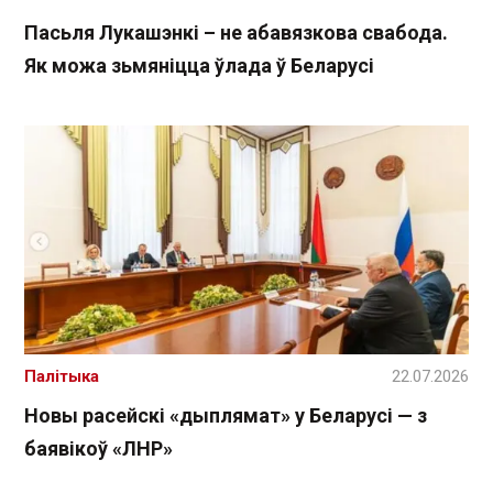
Пасьля Лукашэнкі – не абавязкова свабода.
Як можа зьмяніцца ўлада ў Беларусі
Палітыка
22.07.2026
Новы расейскі «дыплямат» у Беларусі — з
баявікоў «ЛНР»