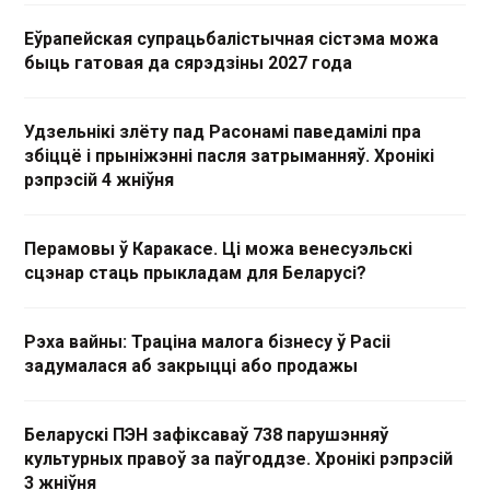
Еўрапейская супрацьбалістычная сістэма можа
быць гатовая да сярэдзіны 2027 года
Удзельнікі злёту пад Расонамі паведамілі пра
збіццё і прыніжэнні пасля затрыманняў. Хронікі
рэпрэсій 4 жніўня
Перамовы ў Каракасе. Ці можа венесуэльскі
сцэнар стаць прыкладам для Беларусі?
Рэха вайны: Траціна малога бізнесу ў Расіі
задумалася аб закрыцці або продажы
Беларускі ПЭН зафіксаваў 738 парушэнняў
культурных правоў за паўгоддзе. Хронікі рэпрэсій
3 жніўня