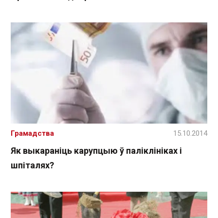
Грамадства
15.10.2014
Як выкараніць карупцыю ў паліклініках і
шпіталях?