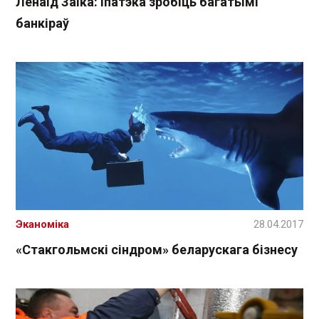
Ленаід Заіка: Іпатэка зробіць багатымі
банкіраў
Эканоміка
28.04.2017
«Стакгольмскі сіндром» беларускага бізнесу