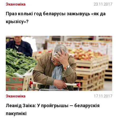
Эканоміка
23.11.2017
Праз колькі год беларусы зажывуць «як да
крызісу»?
Эканоміка
17.11.2017
Леанід Заіка: У пройгрышы — беларускія
пакупнікі