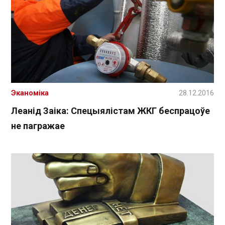
Эканоміка
28.12.2016
Леанід Заіка: Cпецыялістам ЖКГ беспрацоўе
не пагражае