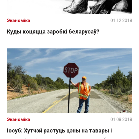
Эканоміка
01.12.2018
Куды коцяцца заробкі беларусаў?
Эканоміка
01.08.2018
Іосуб: Хутчэй растуць цэны на тавары і