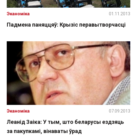
Эканоміка
01.11.2013
Падмена паняццяў: Крызіс перавытворчасці
Эканоміка
07.09.2013
Леанід Заіка: У тым, што беларусы ездзяць
за пакупкамі, вінаваты ўрад