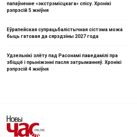
папаўненне «экстрэмісцкага» спісу. Хронікі
рэпрэсій 5 жніўня
Еўрапейская супрацьбалістычная сістэма можа
быць гатовая да сярэдзіны 2027 года
Удзельнікі злёту пад Расонамі паведамілі пра
збіццё і прыніжэнні пасля затрыманняў. Хронікі
рэпрэсій 4 жніўня