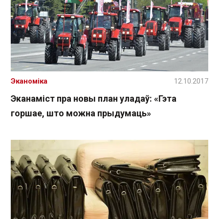
Эканоміка
12.10.2017
Эканаміст пра новы план уладаў: «Гэта
горшае, што можна прыдумаць»