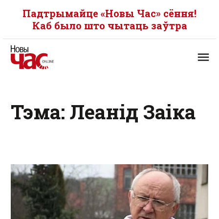
Падтрымайце «Новы Час» сёння!
Каб было што чытаць заўтра
Тэма: Леанід Заіка