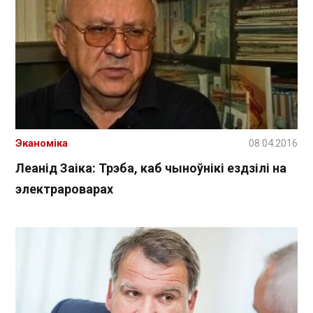
Эканоміка
08.04.2016
Леанід Заіка: Трэба, каб чыноўнікі ездзілі на
электрароварах