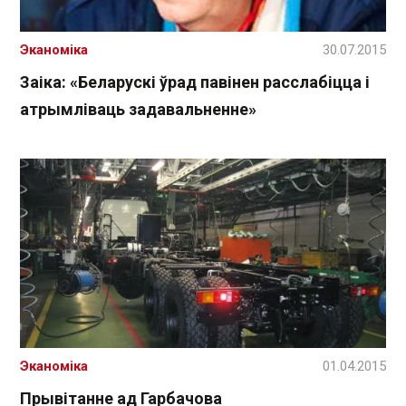
Эканоміка
30.07.2015
Заіка: «Беларускі ўрад павінен расслабіцца і
атрымліваць задавальненне»
Эканоміка
01.04.2015
Прывітанне ад Гарбачова