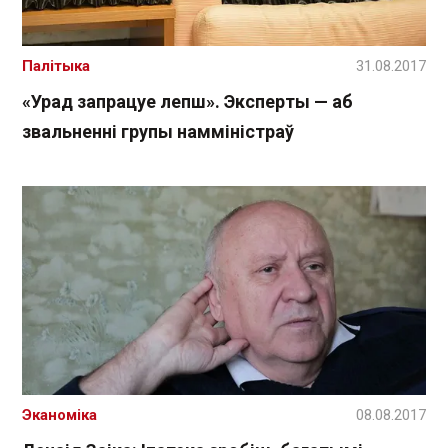
Палітыка
31.08.2017
«Урад запрацуе лепш». Эксперты — аб
звальненні групы намміністраў
Эканоміка
08.08.2017