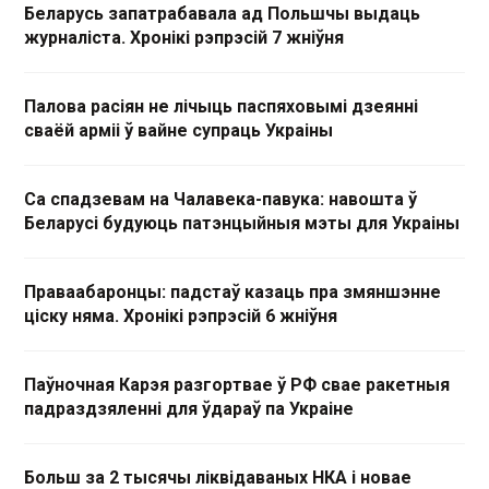
Беларусь запатрабавала ад Польшчы выдаць
журналіста. Хронікі рэпрэсій 7 жніўня
Палова расіян не лічыць паспяховымі дзеянні
сваёй арміі ў вайне супраць Украіны
Са спадзевам на Чалавека-павука: навошта ў
Беларусі будуюць патэнцыйныя мэты для Украіны
Праваабаронцы: падстаў казаць пра змяншэнне
ціску няма. Хронікі рэпрэсій 6 жніўня
Паўночная Карэя разгортвае ў РФ свае ракетныя
падраздзяленні для ўдараў па Украіне
Больш за 2 тысячы ліквідаваных НКА і новае