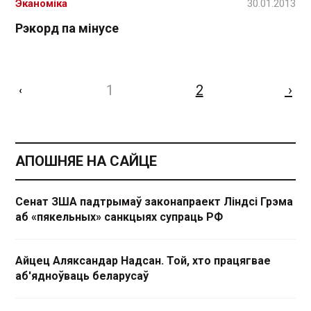
Эканоміка
30.01.2013
Рэкорд па мінусе
1
2
›
‹
АПОШНЯЕ НА САЙЦЕ
Сенат ЗША падтрымаў законапраект Ліндсі Грэма
аб «пякельных» санкцыях супраць РФ
Айцец Аляксандар Надсан. Той, хто працягвае
аб'ядноўваць беларусаў