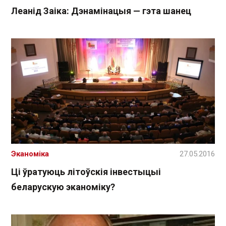
Леанід Заіка: Дэнамінацыя — гэта шанец
Эканоміка
27.05.2016
Ці ўратуюць літоўскія інвестыцыі
беларускую эканоміку?