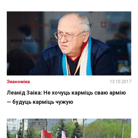
Эканоміка
13.10.2017
Леанід Заіка: Не хочуць карміць сваю армію
— будуць карміць чужую