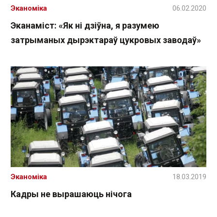
Эканоміка
06.02.2020
Эканаміст: «Як ні дзіўна, я разумею
затрыманых дырэктараў цукровых заводаў»
Эканоміка
18.03.2019
Кадры не вырашаюць нічога