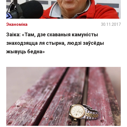
Эканоміка
30.11.2017
Заіка: «Там, дзе схаваныя камуністы
знаходзяцца ля стырна, людзі заўсёды
жывуць бедна»