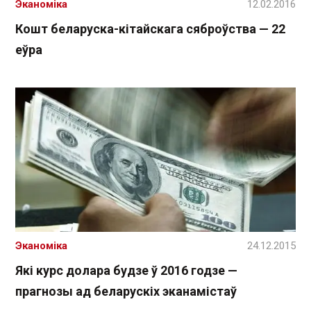
Эканоміка
12.02.2016
Кошт беларуска-кітайскага сяброўства — 22
еўра
Эканоміка
24.12.2015
Які курс долара будзе ў 2016 годзе —
прагнозы ад беларускіх эканамістаў