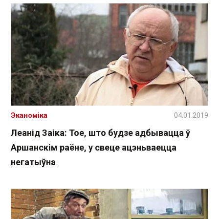
Эканоміка
04.01.2019
Леанід Заіка: Тое, што будзе адбывацца ў
Аршанскім раёне, у свеце ацэньваецца
негатыўна