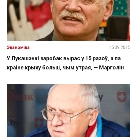
Эканоміка
15.09.2015
У Лукашэнкі заробак вырас у 15 разоў, а па
краіне крыху больш, чым утрая, — Марголін