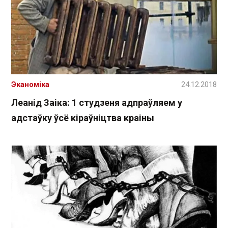
Эканоміка
24.12.2018
Леанід Заіка: 1 студзеня адпраўляем у
адстаўку ўсё кіраўніцтва краіны