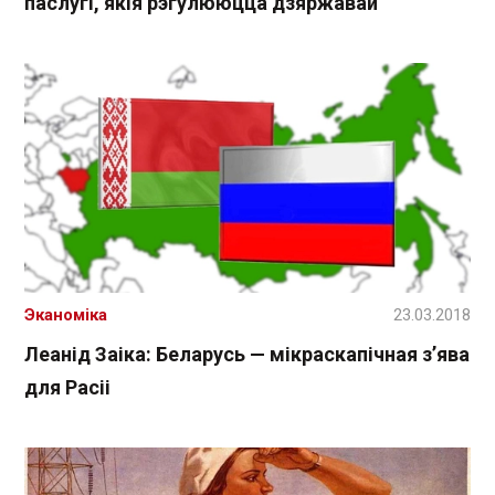
паслугі, якія рэгулююцца дзяржавай
Эканоміка
23.03.2018
Леанід Заіка: Беларусь — мікраскапічная з’ява
для Расіі