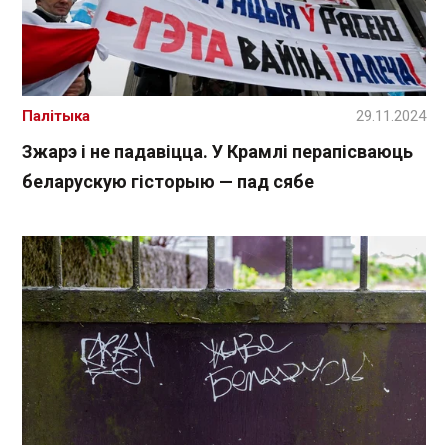
Палітыка
29.11.2024
Зжарэ і не падавіцца. У Крамлі перапісваюць
беларускую гісторыю — пад сябе