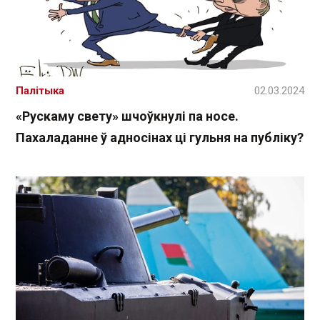
Палітыка
02.03.2024
«Рускаму свету» шчоўкнулі па носе.
Пахаладанне ў адносінах ці гульня на публіку?