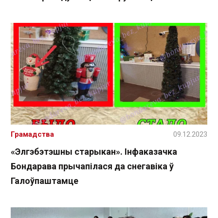
Грамадства
09.12.2023
«Элгэбэтэшны старыкан». Інфаказачка
Бондарава прычапілася да снегавіка ў
Галоўпаштамце