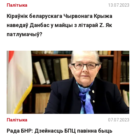
Палітыка
13.07.2023
Кіраўнік беларускага Чырвонага Крыжа
наведаў Данбас у майцы з літарай Z. Як
патлумачыў?
Палітыка
07.07.2023
Рада БНР: Дзейнасць БПЦ павінна быць