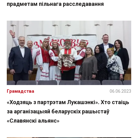
прадметам пільнага расследавання
Грамадства
06.06.2023
«Ходзяць з партрэтам Лукашэнкі». Хто стаіць
за арганізацыяй беларускіх рашыстаў
«Славянскі альянс»