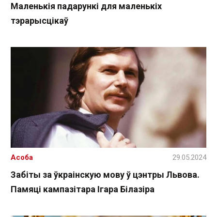
Маленькія падарункі для маленькіх
тэрарысцікаў
Асоба
29.05.2024
Забіты за ўкраінскую мову ў цэнтры Львова.
Памяці кампазітара Ігара Білазіра