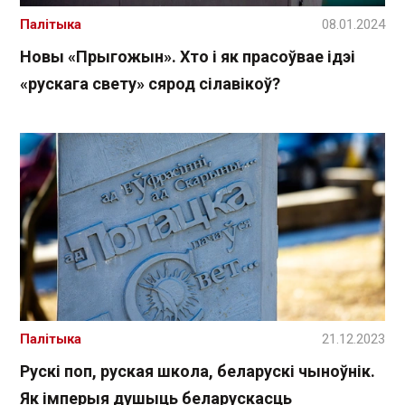
Палітыка
08.01.2024
Новы «Прыгожын». Хто і як прасоўвае ідэі
«рускага свету» сярод сілавікоў?
Палітыка
21.12.2023
Рускі поп, руская школа, беларускі чыноўнік.
Як імперыя душыць беларускасць