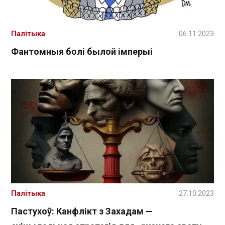
Палітыка
06.11.2023
Фантомныя болі былой імперыі
Палітыка
27.10.2023
Пастухоў: Канфлікт з Захадам —