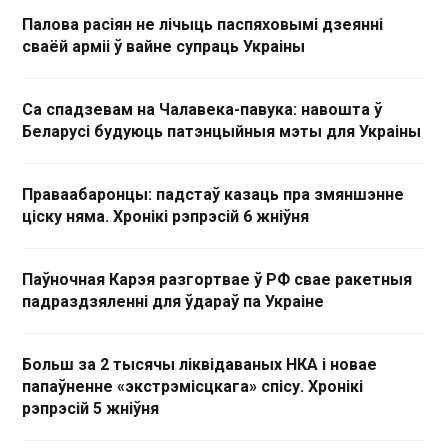
Палова расіян не лічыць паспяховымі дзеянні
сваёй арміі ў вайне супраць Украіны
Са спадзевам на Чалавека-павука: навошта ў
Беларусі будуюць патэнцыйныя мэты для Украіны
Праваабаронцы: падстаў казаць пра змяншэнне
ціску няма. Хронікі рэпрэсій 6 жніўня
Паўночная Карэя разгортвае ў РФ свае ракетныя
падраздзяленні для ўдараў па Украіне
Больш за 2 тысячы ліквідаваных НКА і новае
папаўненне «экстрэмісцкага» спісу. Хронікі
рэпрэсій 5 жніўня