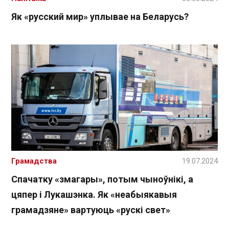
Як «русский мир» уплывае на Беларусь?
Грамадства
19.07.2024
Спачатку «змагары», потым чыноўнікі, а
цяпер і Лукашэнка. Як «неабыякавыя
грамадзяне» вартуюць «рускі свет»