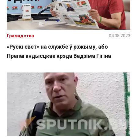
Грамадства
04.08.2023
«Рускі свет» на службе ў рэжыму, або
Прапагандысцкае крэда Вадзіма Гігіна