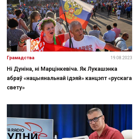
Грамадства
19.08.2023
Ні Дуніна, ні Марцінкевіча. Як Лукашэнка
абраў «нацыянальнай ідэяй» канцэпт «рускага
свету»