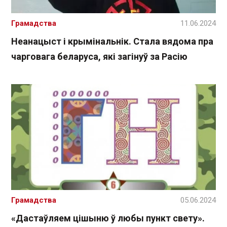
Грамадства
11.06.2024
Неанацыст і крымінальнік. Стала вядома пра
чарговага беларуса, які загінуў за Расію
Грамадства
05.06.2024
«Дастаўляем цішыню ў любы пункт свету».