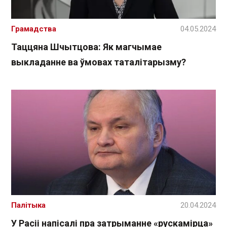
Грамадства
04.05.2024
Таццяна Шчытцова: Як магчымае
выкладанне ва ўмовах таталітарызму?
Палітыка
20.04.2024
У Расіі напісалі пра затрыманне «рускамірца»