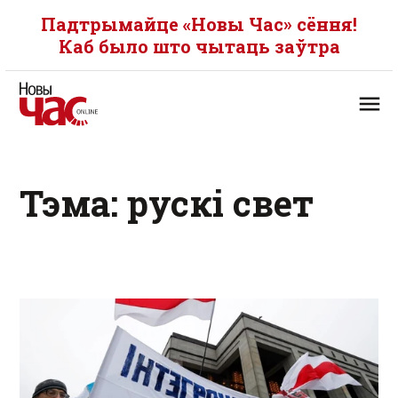
Падтрымайце «Новы Час» сёння!
Каб было што чытаць заўтра
Тэма: рускі свет