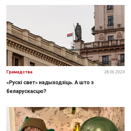
Грамадства
28.06.2024
«Рускі свет» надыходзіць. А што з
беларускасцю?