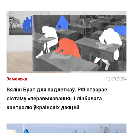
Замежжа
12.03.2024
Вялікі Брат для падлеткаў. РФ стварае
сістэму «перавыхавання» і лічбавага
кантролю ўкраінскіх дзяцей