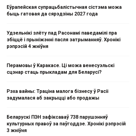
Еўрапейская супрацьбалістычная сістэма можа
быць гатовая да сярэдзіны 2027 года
Удзельнікі злёту пад Расонамі паведамілі пра
збіццё і прыніжэнні пасля затрыманняў. Хронікі
рэпрэсій 4 жніўня
Перамовы ў Каракасе. Ці можа венесуэльскі
сцэнар стаць прыкладам для Беларусі?
Рэха вайны: Траціна малога бізнесу ў Расіі
задумалася аб закрыцці або продажы
Беларускі ПЭН зафіксаваў 738 парушэнняў
культурных правоў за паўгоддзе. Хронікі рэпрэсій
3 жніўня