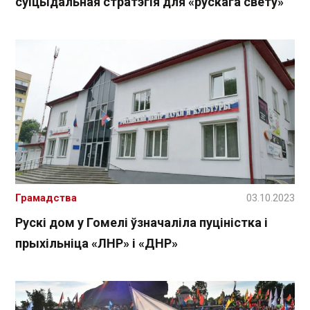
суіцыдальная стратэгія для «рускага свету»
Грамадства
03.10.2023
Рускі дом у Гомелі ўзначаліла пуціністка і
прыхільніца «ЛНР» і «ДНР»