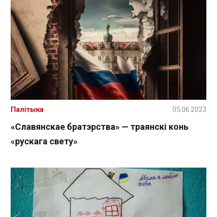
Палітыка
05.06.2023
«Славянскае братэрства» — траянскі конь
«рускага свету»