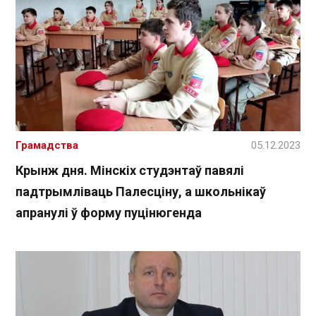
Грамадства
05.12.2023
Крынж дня. Мінскіх студэнтаў павялі
падтрымліваць Палесціну, а школьнікаў
апранулі ў форму пуцінюгенда