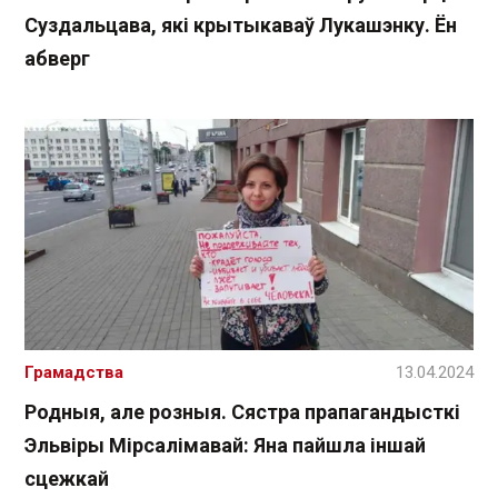
Суздальцава, які крытыкаваў Лукашэнку. Ён
абверг
Грамадства
13.04.2024
Родныя, але розныя. Сястра прапагандысткі
Эльвіры Мірсалімавай: Яна пайшла іншай
сцежкай