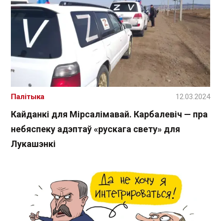
Палітыка
12.03.2024
Кайданкі для Мірсалімавай. Карбалевіч — пра
небяспеку адэптаў «рускага свету» для
Лукашэнкі