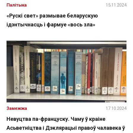
Палітыка
15.11.2024
«Рускі свет» размывае беларускую
ідэнтычнасць і фармуе «вось зла»
Замежжа
17.10.2024
Невуцтва па-француску. Чаму ў краіне
Асьветніцтва і Дэклярацыі правоў чалавека ў