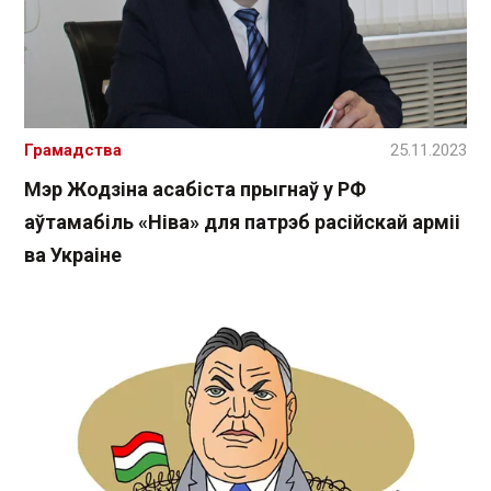
Грамадства
25.11.2023
Мэр Жодзіна асабіста прыгнаў у РФ
аўтамабіль «Ніва» для патрэб расійскай арміі
ва Украіне