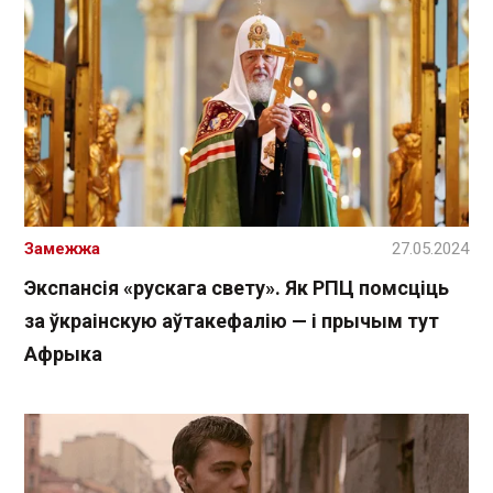
Замежжа
27.05.2024
Экспансія «рускага свету». Як РПЦ помсціць
за ўкраінскую аўтакефалію — і прычым тут
Афрыка