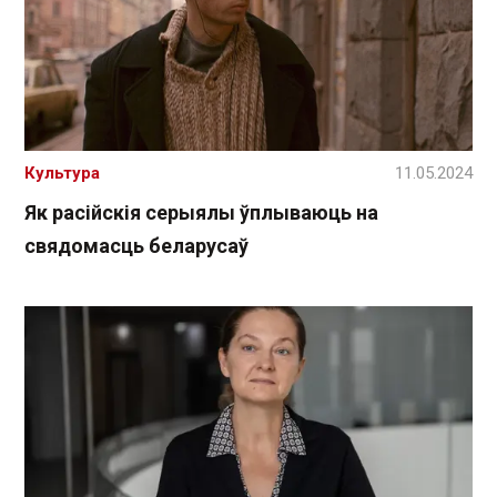
Культура
11.05.2024
Як расійскія серыялы ўплываюць на
свядомасць беларусаў