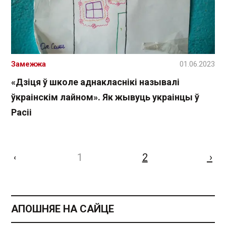
Замежжа
01.06.2023
«Дзіця ў школе аднакласнікі называлі
ўкраінскім лайном». Як жывуць украінцы ў
Расіі
1
2
›
‹
АПОШНЯЕ НА САЙЦЕ