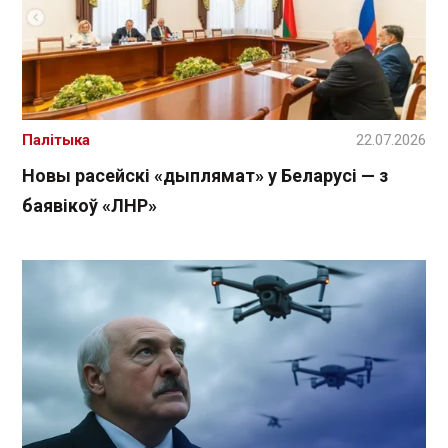
Палітыка
22.07.2026
Новы расейскі «дыплямат» у Беларусі — з
баявікоў «ЛНР»