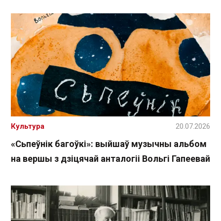
Культура
20.07.2026
«Сьпеўнік багоўкі»: выйшаў музычны альбом
на вершы з дзіцячай анталогіі Вольгі Гапеевай