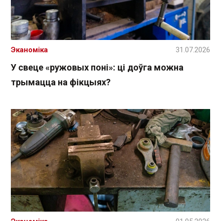
Эканоміка
31.07.2026
У свеце «ружовых поні»: ці доўга можна
трымацца на фікцыях?