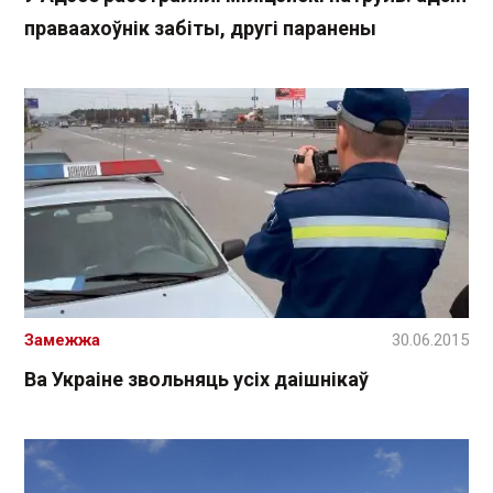
праваахоўнік забіты, другі паранены
Замежжа
30.06.2015
Ва Украіне звольняць усіх даішнікаў