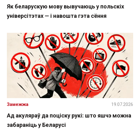
Як беларускую мову вывучаюць у польскіх
універсітэтах — і навошта гэта сёння
Замежжа
19.07.2026
Ад акуляраў да поціску рукі: што яшчэ можна
забараніць у Беларусі