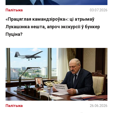
Палітыка
03.07.2026
«Працяглая камандзіроўка»: ці атрымаў
Лукашэнка нешта, апроч экскурсіі ў бункер
Пуціна?
Палітыка
26.06.2026