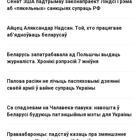
Сенат ЗША падтрымаў законапраект Ліндсі Грэма
аб «пякельных» санкцыях супраць РФ
Айцец Аляксандар Надсан. Той, хто працягвае
аб'ядноўваць беларусаў
Беларусь запатрабавала ад Польшчы выдаць
журналіста. Хронікі рэпрэсій 7 жніўня
Палова расіян не лічыць паспяховымі дзеянні
сваёй арміі ў вайне супраць Украіны
Са спадзевам на Чалавека-павука: навошта ў
Беларусі будуюць патэнцыйныя мэты для Украіны
Праваабаронцы: падстаў казаць пра змяншэнне