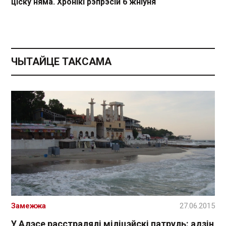
ціску няма. Хронікі рэпрэсій 6 жніўня
ЧЫТАЙЦЕ ТАКСАМА
Замежжа
27.06.2015
У Адэсе расстралялі міліцэйскі патруль: адзін