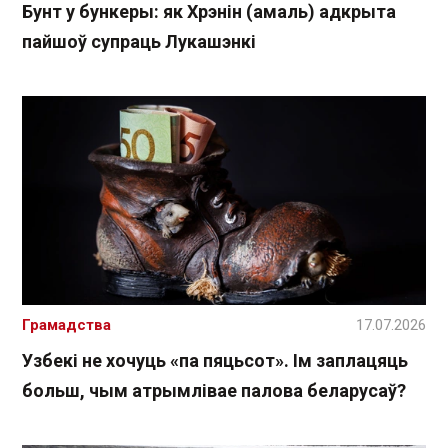
Бунт у бункеры: як Хрэнін (амаль) адкрыта
пайшоў супраць Лукашэнкі
Грамадства
17.07.2026
Узбекі не хочуць «па пяцьсот». Ім заплацяць
больш, чым атрымлівае палова беларусаў?