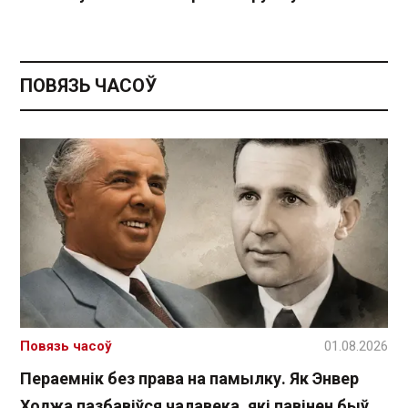
ПОВЯЗЬ ЧАСОЎ
Повязь часоў
01.08.2026
Пераемнік без права на памылку. Як Энвер
Ходжа пазбавіўся чалавека, які павінен быў