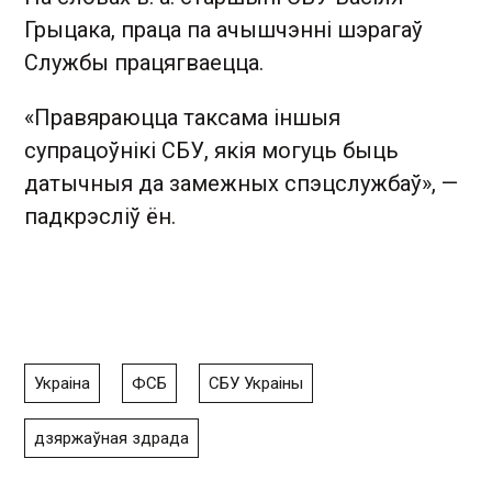
Грыцака, праца па ачышчэнні шэрагаў
Службы працягваецца.
«Правяраюцца таксама іншыя
супрацоўнікі СБУ, якія могуць быць
датычныя да замежных спэцслужбаў», —
падкрэсліў ён.
Украіна
ФСБ
СБУ Украіны
дзяржаўная здрада