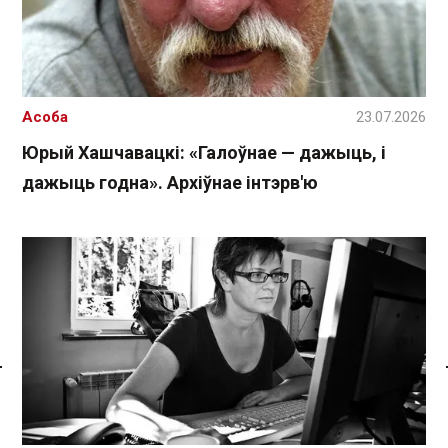
Асоба
23.07.2026
Юрый Хашчавацкі: «Галоўнае — дажыць, і
дажыць годна». Архіўнае інтэрв'ю
Спасылка без VPN