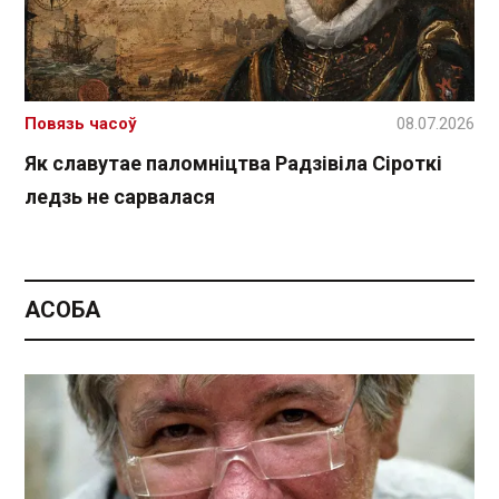
Повязь часоў
08.07.2026
Як славутае паломніцтва Радзівіла Сіроткі
ледзь не сарвалася
АСОБА