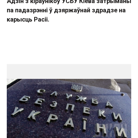
Адзін з кіраўнікоў УСБУ Кіева затрыманы
па падазрэнні ў дзяржаўнай здрадзе на
карысць Расіі.