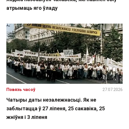
атрымаць яго ўладу
Повязь часоў
27.07.2026
Чатыры даты незалежнасьці. Як не
заблытацца ў 27 ліпеня, 25 сакавіка, 25
жніўня і 3 ліпеня