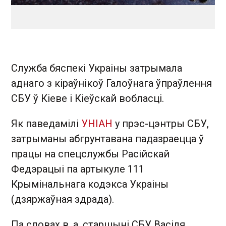
Служба бяспекі Украіны затрымала
аднаго з кіраўнікоў Галоўнага ўпраўлення
СБУ ў Кіеве і Кіеўскай вобласці.
Як паведамілі
УНІАН
у прэс-цэнтры СБУ,
затрыманы абгрунтавана падазраецца ў
працы на спецслужбы Расійскай
Федэрацыі па артыкуле 111
Крымінальнага кодэкса Украіны
(дзяржаўная здрада).
Па словах в. а. старшыні СБУ Васіля