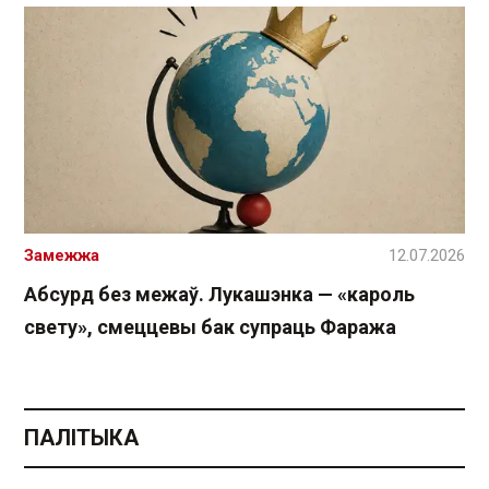
Замежжа
12.07.2026
Абсурд без межаў. Лукашэнка — «кароль
свету», смеццевы бак супраць Фаража
ПАЛІТЫКА