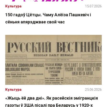
Культура
15.07.2026
150 гадоў Цётцы. Чаму Алёіза Пашкевіч і
сёньня апярэджвае свой час
Культура
25.06.2026
«Жыць ёй два дні». Як расейскія эмігранцкія
газэты ў ЗША пісалі пра Беларусь у 1920-х