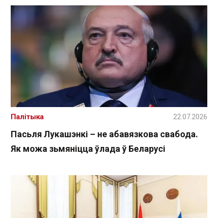
Палітыка
22.07.2026
Пасьля Лукашэнкі – не абавязкова свабода.
Як можа зьмяніцца ўлада ў Беларусі