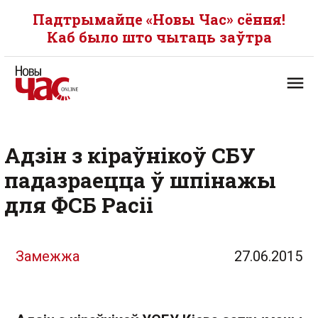
Падтрымайце «Новы Час» сёння!
Каб было што чытаць заўтра
Адзін з кіраўнікоў СБУ
падазраецца ў шпінажы
для ФСБ Расіі
Замежжа
27.06.2015