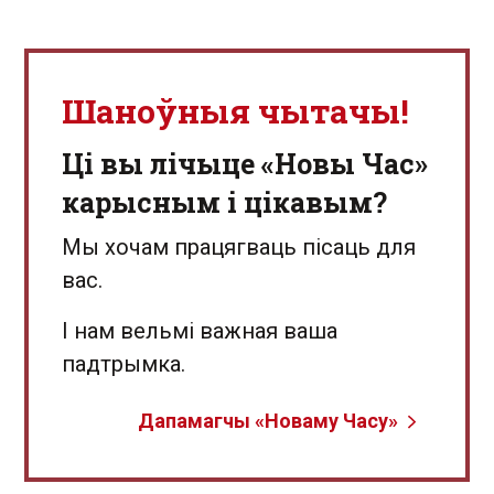
Шаноўныя чытачы!
Ці вы лічыце «Новы Час»
карысным і цікавым?
Мы хочам працягваць пісаць для
вас.
І нам вельмі важная ваша
падтрымка.
Дапамагчы «Новаму Часу»