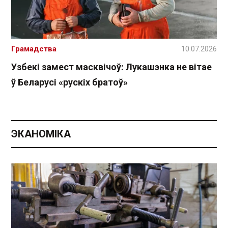
Грамадства
10.07.2026
Узбекі замест масквічоў: Лукашэнка не вітае
ў Беларусі «рускіх братоў»
ЭКАНОМІКА