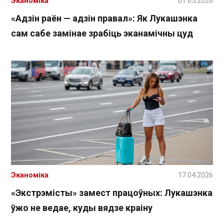
Эканоміка
01.05.2026
«Адзін раён — адзін правал»: Як Лукашэнка
сам сабе замінае зрабіць эканамічны цуд
Эканоміка
17.04.2026
«Экстрэмісты» замест працоўных: Лукашэнка
ўжо не ведае, куды вядзе краіну