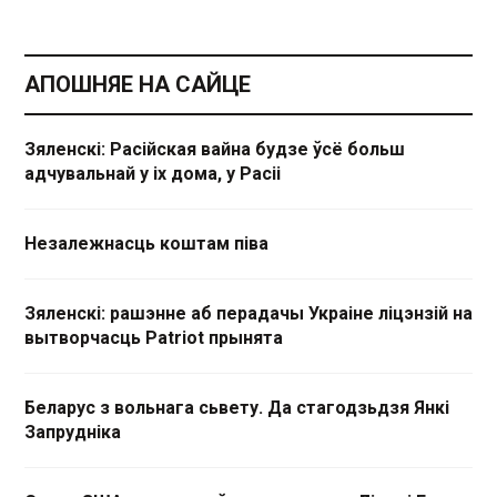
АПОШНЯЕ НА САЙЦЕ
Зяленскі: Расійская вайна будзе ўсё больш
адчувальнай у іх дома, у Расіі
Незалежнасць коштам піва
Зяленскі: рашэнне аб перадачы Украіне ліцэнзій на
вытворчасць Patriot прынята
Беларус з вольнага сьвету. Да стагодзьдзя Янкі
Запрудніка